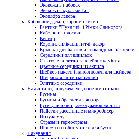
Экокожа в наборах
Экокожа с куклами Lol
Экошкiра лакова
Кабошони, декор, корони і китиці
Бантики "Пухляші" і Ріжки Єдинорога
Кабошоны плоские
Китиці
Корони, аплікації, патчі, декор
Крышки для бантов и эпоксидные наклейки
Серединки для шпильок
Стразове полотно та клейове каміння
Цветные серединки из акрила
Шейкер пакети і наповнювачі для шейкера
Шифонові квіти і метелики
Элитные серединки
Намистини, полужемчуг , пайетки і стрази
Бусины
Бусины и браслеты Пандора
Бусы , цепочки , жемчужины на нити
Пайетки рассыпные и микробисер
Полужемчуг
Стразы и термостразы
Шапочки и обниматели для бусин
Пакування
тканинні мішечки