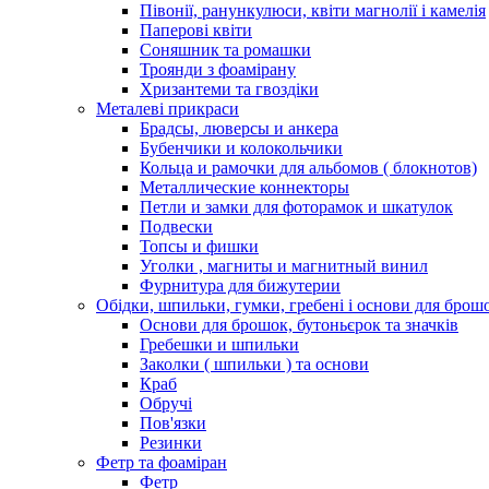
Півонії, ранункулюси, квіти магнолії і камелія
Паперові квіти
Соняшник та ромашки
Троянди з фоамірану
Хризантеми та гвоздіки
Металеві прикраси
Брадсы, люверсы и анкера
Бубенчики и колокольчики
Кольца и рамочки для альбомов ( блокнотов)
Металлические коннекторы
Петли и замки для фоторамок и шкатулок
Подвески
Топсы и фишки
Уголки , магниты и магнитный винил
Фурнитура для бижутерии
Обідки, шпильки, гумки, гребені і основи для брош
Основи для брошок, бутоньєрок та значків
Гребешки и шпильки
Заколки ( шпильки ) та основи
Краб
Обручі
Пов'язки
Резинки
Фетр та фоаміран
Фетр