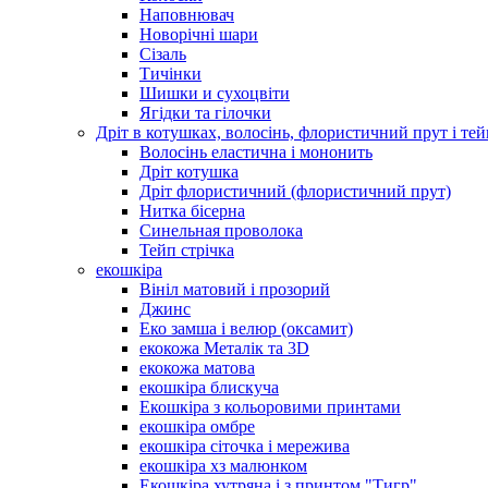
Наповнювач
Новорічні шари
Сізаль
Тичінки
Шишки и сухоцвіти
Ягідки та гілочки
Дріт в котушках, волосінь, флористичний прут і тей
Волосінь еластична і мононить
Дріт котушка
Дріт флористичний (флористичний прут)
Нитка бісерна
Синельная проволока
Тейп стрічка
екошкіра
Вініл матовий і прозорий
Джинс
Еко замша і велюр (оксамит)
екокожа Металік та 3D
екокожа матова
екошкіра блискуча
Екошкіра з кольоровими принтами
екошкіра омбре
екошкіра сіточка і мережива
екошкіра хз малюнком
Екошкіра хутряна і з принтом "Тигр"