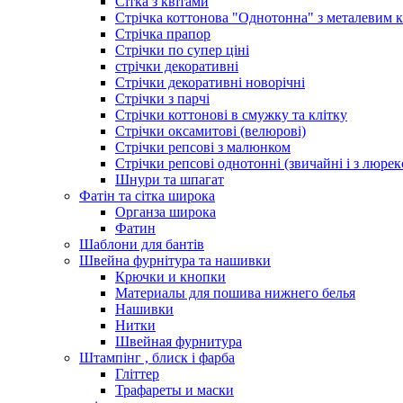
Сітка з квітами
Стрічка коттонова "Однотонна" з металевим 
Стрічка прапор
Стрічки по супер ціні
стрічки декоративні
Стрічки декоративні новорічні
Стрічки з парчі
Стрічки коттонові в смужку та клітку
Стрічки оксамитові (велюрові)
Стрічки репсові з малюнком
Стрічки репсові однотонні (звичайні і з люре
Шнури та шпагат
Фатін та сітка широка
Органза широка
Фатин
Шаблони для бантів
Швейна фурнітура та нашивки
Крючки и кнопки
Материалы для пошива нижнего белья
Нашивки
Нитки
Швейная фурнитура
Штампінг , блиск і фарба
Гліттер
Трафареты и маски