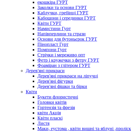
екошкіра ГУРТ
Заколки та основи ГУРТ
Каблучки, гребінці ГУРТ
Кабошони і серединки ГУРТ
Квіти ГУРТ
Намистини Гурт
Напівперлини та стрази
Основи для бутоньєрок ГУРТ
Пінопласт Гурт
Помпони Гурт
Стрічки і мереживо опт
Фетр і кружечки з фетру ГУРТ
Фоаміран з глітером ГУРТ
Дерев'яні прикраси
Дерев'яні прикраси на ліпучці
Дерев'яні фігурки
Дерев'яні фішки та бірки
Квіти
Букети флористичні
Головки квітів
Гортензія та фрезія
квіти Акція
Квіти пласкі
Листя
Маки, еустома , квіти вишні та яблуні ,проліс