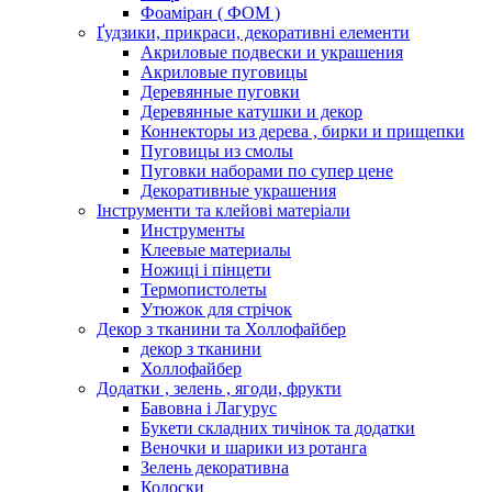
Фоаміран ( ФОМ )
Ґудзики, прикраси, декоративні елементи
Акриловые подвески и украшения
Акриловые пуговицы
Деревянные пуговки
Деревянные катушки и декор
Коннекторы из дерева , бирки и прищепки
Пуговицы из смолы
Пуговки наборами по супер цене
Декоративные украшения
Інструменти та клейові матеріали
Инструменты
Клеевые материалы
Ножиці і пінцети
Термопистолеты
Утюжок для стрічок
Декор з тканини та Холлофайбер
декор з тканини
Холлофайбер
Додатки , зелень , ягоди, фрукти
Бавовна і Лагурус
Букети складних тичінок та додатки
Веночки и шарики из ротанга
Зелень декоративна
Колоски