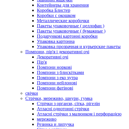
Контейнеры для хранения
Коробка Блистер
Коробки с окошком
Металлические коробочки
Пакеты упаковочные ( целлофан )
Пакеты упаковочные ( бумажные )
Подарункові картонні коробки
Упаковка картонна
Упаковка прозрачная и курьерские пакеты
Помпони, пір'я і декоративні очі
Декоративні очі
Пір'я
Помпони норкові
Помпони з блискітками
Помпони з еко хутра
Помпони нейлонові
Помпони фатінові
свічки
Стрічки, мереживо, шнури, гумка
Стрічки з органзи, сітка, рігелін
Атласні однотонні стрічки
Атласні стрічки з малюнком і перфорацією
мереживо
Резинка и липучка