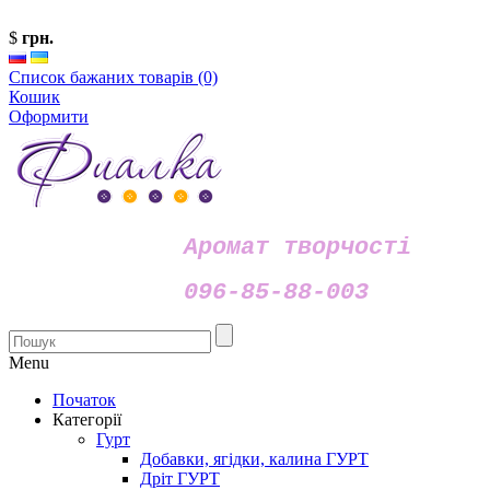
$
грн.
Список бажаних товарів (0)
Кошик
Оформити
Аромат творчості
096-85-88-003
Menu
Початок
Категорії
Гурт
Добавки, ягідки, калина ГУРТ
Дріт ГУРТ