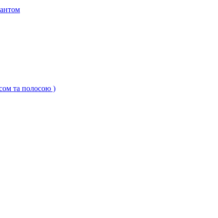
кантом
ксом та полосою )