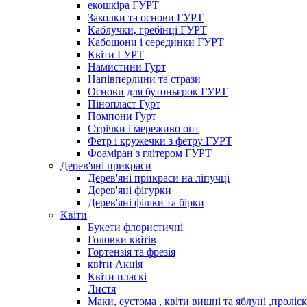
екошкіра ГУРТ
Заколки та основи ГУРТ
Каблучки, гребінці ГУРТ
Кабошони і серединки ГУРТ
Квіти ГУРТ
Намистини Гурт
Напівперлини та стрази
Основи для бутоньєрок ГУРТ
Пінопласт Гурт
Помпони Гурт
Стрічки і мереживо опт
Фетр і кружечки з фетру ГУРТ
Фоаміран з глітером ГУРТ
Дерев'яні прикраси
Дерев'яні прикраси на ліпучці
Дерев'яні фігурки
Дерев'яні фішки та бірки
Квіти
Букети флористичні
Головки квітів
Гортензія та фрезія
квіти Акція
Квіти пласкі
Листя
Маки, еустома , квіти вишні та яблуні ,проліс