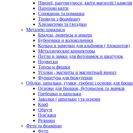
Півонії, ранункулюси, квіти магнолії і камелія
Паперові квіти
Соняшник та ромашки
Троянди з фоамірану
Хризантеми та гвоздіки
Металеві прикраси
Брадсы, люверсы и анкера
Бубенчики и колокольчики
Кольца и рамочки для альбомов ( блокнотов)
Металлические коннекторы
Петли и замки для фоторамок и шкатулок
Подвески
Топсы и фишки
Уголки , магниты и магнитный винил
Фурнитура для бижутерии
Обідки, шпильки, гумки, гребені і основи для брош
Основи для брошок, бутоньєрок та значків
Гребешки и шпильки
Заколки ( шпильки ) та основи
Краб
Обручі
Пов'язки
Резинки
Фетр та фоаміран
Фетр