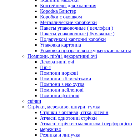
Контейнеры для хранения
Коробка Блистер
Коробки с окошком
Металлические коробочки
Пакеты упаковочные ( целлофан )
Пакеты упаковочные ( бумажные )
Подарункові картонні коробки
Упаковка картонна
Упаковка прозрачная и курьерские пакеты
Помпони, пір'я і декоративні очі
Декоративні очі
Пір'я
Помпони норкові
Помпони з блискітками
Помпони з еко хутра
Помпони нейлонові
Помпони фатінові
свічки
Стрічки, мереживо, шнури, гумка
Стрічки з органзи, сітка, рігелін
Атласні однотонні стрічки
Атласні стрічки з малюнком і перфорацією
мереживо
Резинка и липучка