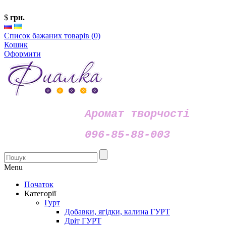
$
грн.
Список бажаних товарів (0)
Кошик
Оформити
Аромат творчості
096-85-88-003
Menu
Початок
Категорії
Гурт
Добавки, ягідки, калина ГУРТ
Дріт ГУРТ