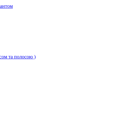
кантом
ксом та полосою )