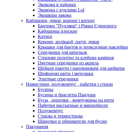
Экокожа в наборах
Экокожа с куклами Lol
Экошкiра лакова
Кабошони, декор, корони і китиці
Бантики "Пухляші" і Ріжки Єдинорога
Кабошоны плоские
Китиці
Корони, аплікації, патчі, декор
Крышки для бантов и эпоксидные наклейки
Серединки для шпильок
Стразове полотно та клейове каміння
Цветные серединки из акрила
Шейкер пакети і наповнювачі для шейкера
Шифонові квіти і метелики
Элитные серединки
Намистини, полужемчуг , пайетки і стрази
Бусины
Бусины и браслеты Пандора
Бусы , цепочки , жемчужины на нити
Пайетки рассыпные и микробисер
Полужемчуг
Стразы и термостразы
Шапочки и обниматели для бусин
Пакування
тканинні мішечки