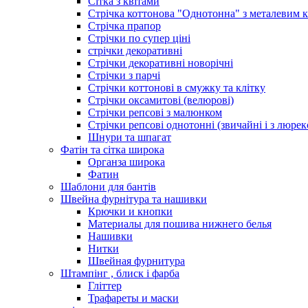
Сітка з квітами
Стрічка коттонова "Однотонна" з металевим 
Стрічка прапор
Стрічки по супер ціні
стрічки декоративні
Стрічки декоративні новорічні
Стрічки з парчі
Стрічки коттонові в смужку та клітку
Стрічки оксамитові (велюрові)
Стрічки репсові з малюнком
Стрічки репсові однотонні (звичайні і з люре
Шнури та шпагат
Фатін та сітка широка
Органза широка
Фатин
Шаблони для бантів
Швейна фурнітура та нашивки
Крючки и кнопки
Материалы для пошива нижнего белья
Нашивки
Нитки
Швейная фурнитура
Штампінг , блиск і фарба
Гліттер
Трафареты и маски