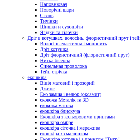
Наповнювач
Новорічні шари
Сізаль
Тичінки
Шишки и сухоцвіти
Ягідки та гілочки
Дріт в котушках, волосінь, флористичний прут і тей
Волосінь еластична і мононить
Дріт котушка
Дріт флористичний (флористичний прут)
Нитка бісерна
Синельная проволока
Тейп стрічка
екошкіра
Вініл матовий і прозорий
Джинс
Еко замша і велюр (оксамит)
екокожа Металік та 3D
екокожа матова
екошкіра блискуча
Екошкіра з кольоровими принтами
екошкіра омбре
екошкіра сіточка і мережива
екошкіра хз малюнком
Екошкіра хутряна і з принтом "Тигр"