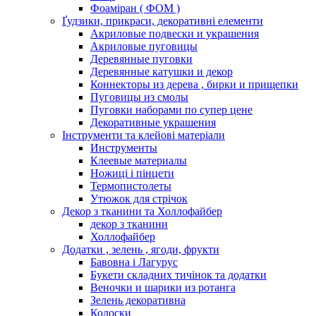
Фоаміран ( ФОМ )
Ґудзики, прикраси, декоративні елементи
Акриловые подвески и украшения
Акриловые пуговицы
Деревянные пуговки
Деревянные катушки и декор
Коннекторы из дерева , бирки и прищепки
Пуговицы из смолы
Пуговки наборами по супер цене
Декоративные украшения
Інструменти та клейові матеріали
Инструменты
Клеевые материалы
Ножиці і пінцети
Термопистолеты
Утюжок для стрічок
Декор з тканини та Холлофайбер
декор з тканини
Холлофайбер
Додатки , зелень , ягоди, фрукти
Бавовна і Лагурус
Букети складних тичінок та додатки
Веночки и шарики из ротанга
Зелень декоративна
Колоски