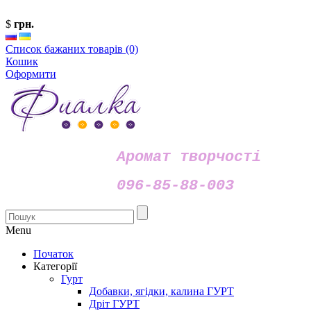
$
грн.
Список бажаних товарів (0)
Кошик
Оформити
Аромат творчості
096-85-88-003
Menu
Початок
Категорії
Гурт
Добавки, ягідки, калина ГУРТ
Дріт ГУРТ