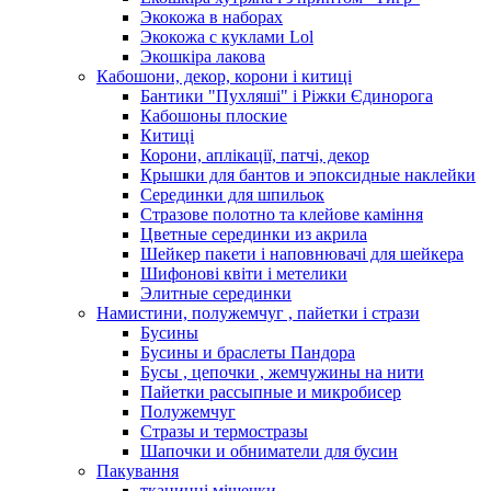
Экокожа в наборах
Экокожа с куклами Lol
Экошкiра лакова
Кабошони, декор, корони і китиці
Бантики "Пухляші" і Ріжки Єдинорога
Кабошоны плоские
Китиці
Корони, аплікації, патчі, декор
Крышки для бантов и эпоксидные наклейки
Серединки для шпильок
Стразове полотно та клейове каміння
Цветные серединки из акрила
Шейкер пакети і наповнювачі для шейкера
Шифонові квіти і метелики
Элитные серединки
Намистини, полужемчуг , пайетки і стрази
Бусины
Бусины и браслеты Пандора
Бусы , цепочки , жемчужины на нити
Пайетки рассыпные и микробисер
Полужемчуг
Стразы и термостразы
Шапочки и обниматели для бусин
Пакування
тканинні мішечки