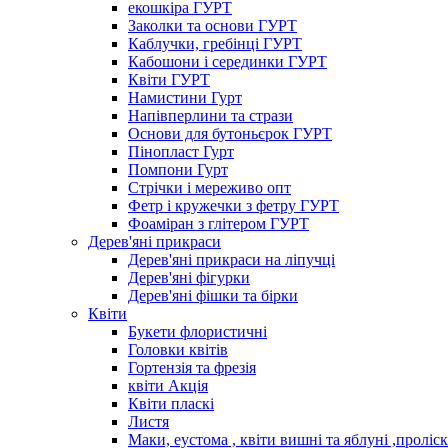
екошкіра ГУРТ
Заколки та основи ГУРТ
Каблучки, гребінці ГУРТ
Кабошони і серединки ГУРТ
Квіти ГУРТ
Намистини Гурт
Напівперлини та стрази
Основи для бутоньєрок ГУРТ
Пінопласт Гурт
Помпони Гурт
Стрічки і мереживо опт
Фетр і кружечки з фетру ГУРТ
Фоаміран з глітером ГУРТ
Дерев'яні прикраси
Дерев'яні прикраси на ліпучці
Дерев'яні фігурки
Дерев'яні фішки та бірки
Квіти
Букети флористичні
Головки квітів
Гортензія та фрезія
квіти Акція
Квіти пласкі
Листя
Маки, еустома , квіти вишні та яблуні ,проліс