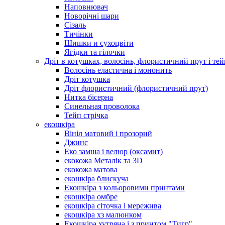
Наповнювач
Новорічні шари
Сізаль
Тичінки
Шишки и сухоцвіти
Ягідки та гілочки
Дріт в котушках, волосінь, флористичний прут і тей
Волосінь еластична і мононить
Дріт котушка
Дріт флористичний (флористичний прут)
Нитка бісерна
Синельная проволока
Тейп стрічка
екошкіра
Вініл матовий і прозорий
Джинс
Еко замша і велюр (оксамит)
екокожа Металік та 3D
екокожа матова
екошкіра блискуча
Екошкіра з кольоровими принтами
екошкіра омбре
екошкіра сіточка і мережива
екошкіра хз малюнком
Екошкіра хутряна і з принтом "Тигр"