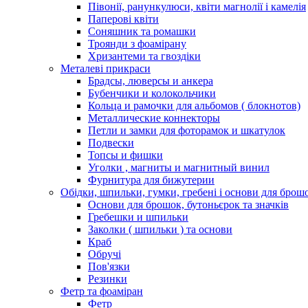
Півонії, ранункулюси, квіти магнолії і камелія
Паперові квіти
Соняшник та ромашки
Троянди з фоамірану
Хризантеми та гвоздіки
Металеві прикраси
Брадсы, люверсы и анкера
Бубенчики и колокольчики
Кольца и рамочки для альбомов ( блокнотов)
Металлические коннекторы
Петли и замки для фоторамок и шкатулок
Подвески
Топсы и фишки
Уголки , магниты и магнитный винил
Фурнитура для бижутерии
Обідки, шпильки, гумки, гребені і основи для брош
Основи для брошок, бутоньєрок та значків
Гребешки и шпильки
Заколки ( шпильки ) та основи
Краб
Обручі
Пов'язки
Резинки
Фетр та фоаміран
Фетр