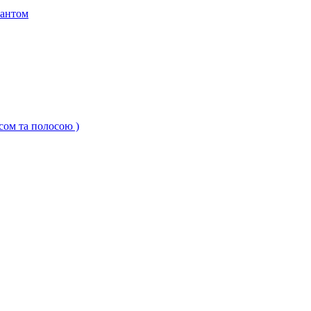
кантом
ксом та полосою )