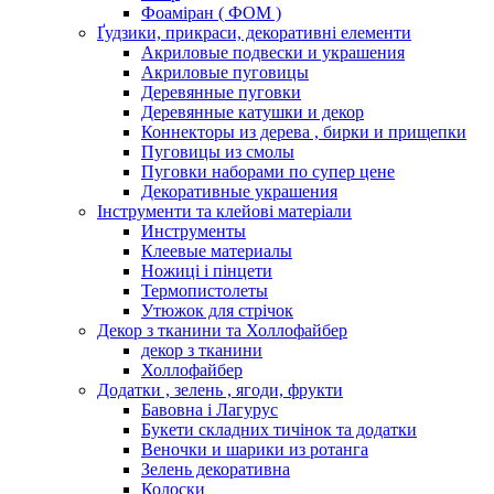
Фоаміран ( ФОМ )
Ґудзики, прикраси, декоративні елементи
Акриловые подвески и украшения
Акриловые пуговицы
Деревянные пуговки
Деревянные катушки и декор
Коннекторы из дерева , бирки и прищепки
Пуговицы из смолы
Пуговки наборами по супер цене
Декоративные украшения
Інструменти та клейові матеріали
Инструменты
Клеевые материалы
Ножиці і пінцети
Термопистолеты
Утюжок для стрічок
Декор з тканини та Холлофайбер
декор з тканини
Холлофайбер
Додатки , зелень , ягоди, фрукти
Бавовна і Лагурус
Букети складних тичінок та додатки
Веночки и шарики из ротанга
Зелень декоративна
Колоски