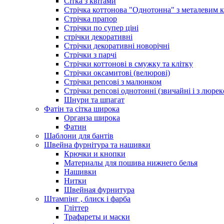
Сітка з квітами
Стрічка коттонова "Однотонна" з металевим 
Стрічка прапор
Стрічки по супер ціні
стрічки декоративні
Стрічки декоративні новорічні
Стрічки з парчі
Стрічки коттонові в смужку та клітку
Стрічки оксамитові (велюрові)
Стрічки репсові з малюнком
Стрічки репсові однотонні (звичайні і з люре
Шнури та шпагат
Фатін та сітка широка
Органза широка
Фатин
Шаблони для бантів
Швейна фурнітура та нашивки
Крючки и кнопки
Материалы для пошива нижнего белья
Нашивки
Нитки
Швейная фурнитура
Штампінг , блиск і фарба
Гліттер
Трафареты и маски