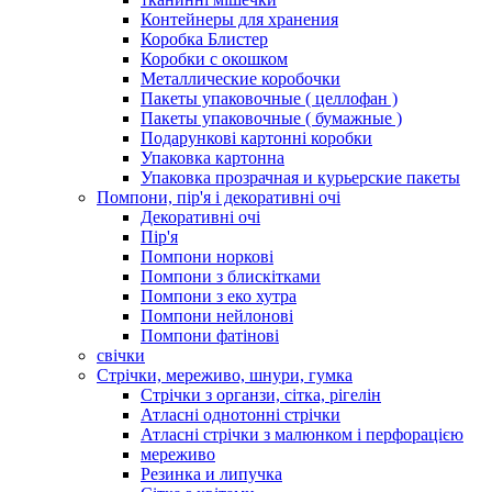
Контейнеры для хранения
Коробка Блистер
Коробки с окошком
Металлические коробочки
Пакеты упаковочные ( целлофан )
Пакеты упаковочные ( бумажные )
Подарункові картонні коробки
Упаковка картонна
Упаковка прозрачная и курьерские пакеты
Помпони, пір'я і декоративні очі
Декоративні очі
Пір'я
Помпони норкові
Помпони з блискітками
Помпони з еко хутра
Помпони нейлонові
Помпони фатінові
свічки
Стрічки, мереживо, шнури, гумка
Стрічки з органзи, сітка, рігелін
Атласні однотонні стрічки
Атласні стрічки з малюнком і перфорацією
мереживо
Резинка и липучка