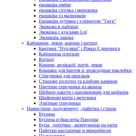
екошкіра омбре
екошкіра сіточка і мережива
екошкіра хз малюнком
Екошкіра хутряна і з принтом "Тигр"
Экокожа в наборах
Экокожа с куклами Lol
Экошкiра лакова
Кабошони, декор, корони і китиці
Бантики "Пухляші" і Ріжки Єдинорога
Кабошоны плоские
Китиці
Корони, аплікації, патчі, декор
Крышки для бантов и эпоксидные наклейки
Серединки для шпильок
Стразове полотно та клейове каміння
Цветные серединки из акрила
Шейкер пакети і наповнювачі для шейкера
Шифонові квіти і метелики
Элитные серединки
Намистини, полужемчуг , пайетки і стрази
Бусины
Бусины и браслеты Пандора
Бусы , цепочки , жемчужины на нити
Пайетки рассыпные и микробисер
Полужемчуг