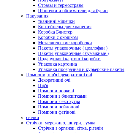
Стразы и термостразы
Шапочки и обниматели для бусин
Пакування
тканинні мішечки
Контейнеры для хранения
Коробка Блистер
Коробки с окошком
Металлические коробочки
Пакеты упаковочные ( целлофан )
Пакеты упаковочные ( бумажные )
Подарункові картонні коробки
Упаковка картонна
Упаковка прозрачная и курьерские пакеты
Помпони, пір'я і декоративні очі
Декоративні очі
Пір'я
Помпони норкові
Помпони з блискітками
Помпони з еко хутра
Помпони нейлонові
Помпони фатінові
свічки
Стрічки, мереживо, шнури, гумка
Стрічки з органзи, сітка, рігелін