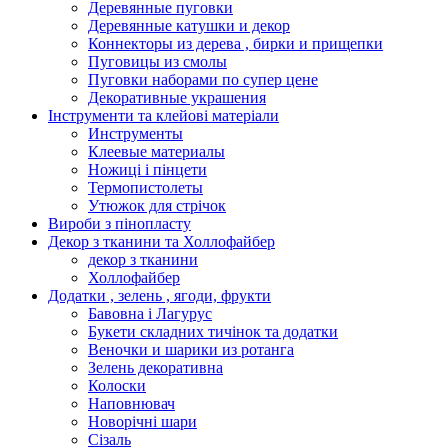
Деревянные пуговки
Деревянные катушки и декор
Коннекторы из дерева , бирки и прищепки
Пуговицы из смолы
Пуговки наборами по супер цене
Декоративные украшения
Інструменти та клейові матеріали
Инструменты
Клеевые материалы
Ножиці і пінцети
Термопистолеты
Утюжок для стрічок
Вироби з пінопласту
Декор з тканини та Холлофайбер
декор з тканини
Холлофайбер
Додатки , зелень , ягоди, фрукти
Бавовна і Лагурус
Букети складних тичінок та додатки
Веночки и шарики из ротанга
Зелень декоративна
Колоски
Наповнювач
Новорічні шари
Сізаль