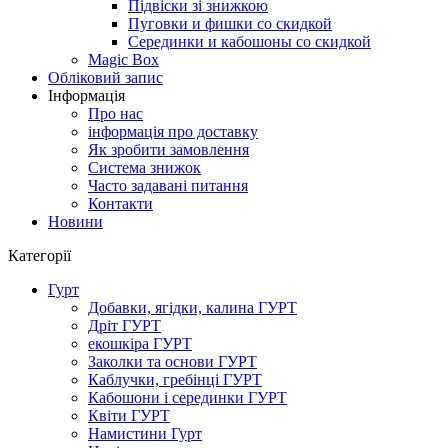
Підвіски зі знижкою
Пуговки и фишки со скидкой
Серединки и кабошоны со скидкой
Magic Box
Обліковий запис
Інформація
Про нас
інформація про доставку
Як зробити замовлення
Система знижок
Часто задавані питання
Контакти
Новини
Категорії
Гурт
Добавки, ягідки, калина ГУРТ
Дріт ГУРТ
екошкіра ГУРТ
Заколки та основи ГУРТ
Каблучки, гребінці ГУРТ
Кабошони і серединки ГУРТ
Квіти ГУРТ
Намистини Гурт