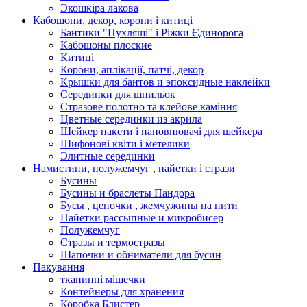
Экошкiра лакова
Кабошони, декор, корони і китиці
Бантики "Пухляші" і Ріжки Єдинорога
Кабошоны плоские
Китиці
Корони, аплікації, патчі, декор
Крышки для бантов и эпоксидные наклейки
Серединки для шпильок
Стразове полотно та клейове каміння
Цветные серединки из акрила
Шейкер пакети і наповнювачі для шейкера
Шифонові квіти і метелики
Элитные серединки
Намистини, полужемчуг , пайетки і стрази
Бусины
Бусины и браслеты Пандора
Бусы , цепочки , жемчужины на нити
Пайетки рассыпные и микробисер
Полужемчуг
Стразы и термостразы
Шапочки и обниматели для бусин
Пакування
тканинні мішечки
Контейнеры для хранения
Коробка Блистер