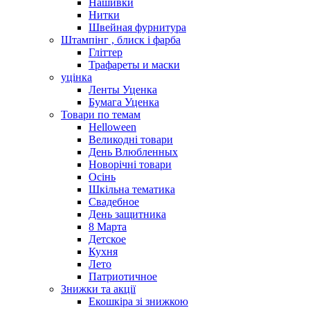
Нашивки
Нитки
Швейная фурнитура
Штампінг , блиск і фарба
Гліттер
Трафареты и маски
уцінка
Ленты Уценка
Бумага Уценка
Товари по темам
Helloween
Великодні товари
День Влюбленных
Новорічні товари
Осінь
Шкільна тематика
Свадебное
День защитника
8 Марта
Детское
Кухня
Лето
Патриотичное
Знижки та акції
Екошкіра зі знижкою