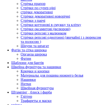
Стрічка прапор
Стрічки по супер ціні
стрічки декоративні
Стрічки декоративні новорічні
Стрічки з парчі
Стрічки коттонові в смужку та клітку
Стрічки оксамитові (велюрові)
Стрічки репсові з малюнком
Стрічки репсові однотонні (звичайні і з люрексом
та полосою )
Шнури та шпагат
Фатін та сітка широка
Органза широка
Фатин
Шаблони для бантів
Швейна фурнітура та нашивки
Крючки и кнопки
Материалы для пошива нижнего белья
Нашивки
Нитки
Швейная фурнитура
Штампінг , блиск і фарба
Гліттер
Трафареты и маски
уцінка