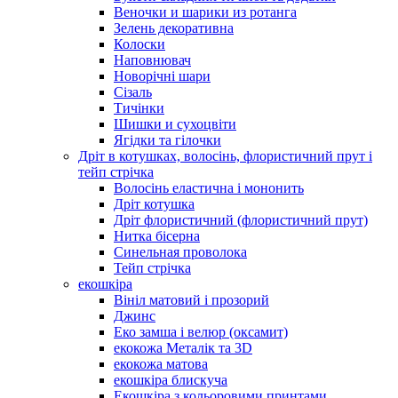
Веночки и шарики из ротанга
Зелень декоративна
Колоски
Наповнювач
Новорічні шари
Сізаль
Тичінки
Шишки и сухоцвіти
Ягідки та гілочки
Дріт в котушках, волосінь, флористичний прут і
тейп стрічка
Волосінь еластична і мононить
Дріт котушка
Дріт флористичний (флористичний прут)
Нитка бісерна
Синельная проволока
Тейп стрічка
екошкіра
Вініл матовий і прозорий
Джинс
Еко замша і велюр (оксамит)
екокожа Металік та 3D
екокожа матова
екошкіра блискуча
Екошкіра з кольоровими принтами