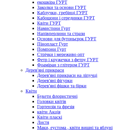
екошкіра ГУРТ
Заколки та основи ГУРТ
Каблучки, гребінці ГУРТ
Кабошони і серединки ГУРТ
Квіти ГУРТ
Намистини Гурт
Напівперлини та стрази
Основи для бутоньєрок ГУРТ
Пінопласт Гурт
Помпони Гурт
Стрічки і мереживо опт
Фетр і кружечки з фетру ГУРТ
Фоаміран з глітером ГУРТ
Дерев'яні прикраси
Дерев'яні прикраси на ліпучці
Дерев'яні фігурки
Дерев'яні фішки та бірки
Квіти
Букети флористичні
Головки квітів
Гортензія та фрезія
квіти Акція
Квіти пласкі
Листя
Маки, еустома , квіти вишні та яблуні