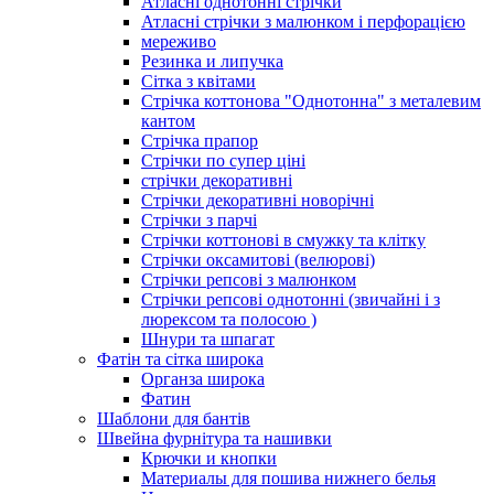
Атласні однотонні стрічки
Атласні стрічки з малюнком і перфорацією
мереживо
Резинка и липучка
Сітка з квітами
Стрічка коттонова "Однотонна" з металевим
кантом
Стрічка прапор
Стрічки по супер ціні
стрічки декоративні
Стрічки декоративні новорічні
Стрічки з парчі
Стрічки коттонові в смужку та клітку
Стрічки оксамитові (велюрові)
Стрічки репсові з малюнком
Стрічки репсові однотонні (звичайні і з
люрексом та полосою )
Шнури та шпагат
Фатін та сітка широка
Органза широка
Фатин
Шаблони для бантів
Швейна фурнітура та нашивки
Крючки и кнопки
Материалы для пошива нижнего белья