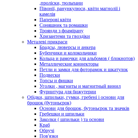
,проліски, тюльпани
Півонії, ранункулюси, квіти магнолії і
камелія
Паперові квіти
Соняшник та ромашки
Троянди з фоамірану
Хризантеми та гвоздіки
Металеві прикраси
Брадсы, люверсы и анкера
Бубенчики и колокольчики
Кольца и рамочки для альбомов ( блокнотов)
Металлические коннекторы
Петли и замки для фоторамок и шкатулок
Подвески
Топсы и фишки
Уголки , магниты и магнитный винил
Фурнитура для бижутерии
Обідки, шпильки, гумки, гребені і основи для
брошок (бутоньєрок)
Основи для брошок, бутоньєрок та значків
Гребешки и шпильки
Заколки ( шпильки ) та основи
Краб
Обручі
Пов'язки