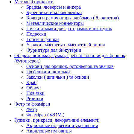
Металеві прикраси
Брадсы, люверсы и анкера
Бубенчики и колокольчики
Кольца и рамочки для альбомов ( блокнотов)
Металлические коннекторы
Петли и замки для фоторамок и шкатулок
Подвески
Топсы и фишки
Уголки , магниты и магнитный винил
Фурнитура для бижутерии
Обідки, шпильки, гумки, гребені і основи для брошок
(бутоньєрок)
Основи для брошок, бутоньєрок та значків
Гребешки и шпильки
Заколки ( шпильки ) та основи
Краб
Обручі
Пов'язки
Резинки
Фетр та фоаміран
Фетр
Фоаміран ( ФОМ )
Ґудзики, прикраси, декоративні елементи
Акриловые подвески и украшения
Акриловые пуговицы