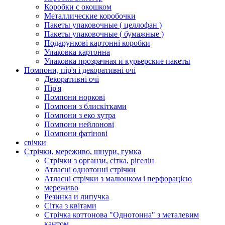
Коробки с окошком
Металлические коробочки
Пакеты упаковочные ( целлофан )
Пакеты упаковочные ( бумажные )
Подарункові картонні коробки
Упаковка картонна
Упаковка прозрачная и курьерские пакеты
Помпони, пір'я і декоративні очі
Декоративні очі
Пір'я
Помпони норкові
Помпони з блискітками
Помпони з еко хутра
Помпони нейлонові
Помпони фатінові
свічки
Стрічки, мереживо, шнури, гумка
Стрічки з органзи, сітка, рігелін
Атласні однотонні стрічки
Атласні стрічки з малюнком і перфорацією
мереживо
Резинка и липучка
Сітка з квітами
Стрічка коттонова "Однотонна" з металевим
кантом