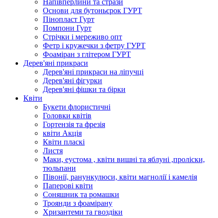
Напівперлини та стрази
Основи для бутоньєрок ГУРТ
Пінопласт Гурт
Помпони Гурт
Стрічки і мереживо опт
Фетр і кружечки з фетру ГУРТ
Фоаміран з глітером ГУРТ
Дерев'яні прикраси
Дерев'яні прикраси на ліпучці
Дерев'яні фігурки
Дерев'яні фішки та бірки
Квіти
Букети флористичні
Головки квітів
Гортензія та фрезія
квіти Акція
Квіти пласкі
Листя
Маки, еустома , квіти вишні та яблуні ,проліски,
тюльпани
Півонії, ранункулюси, квіти магнолії і камелія
Паперові квіти
Соняшник та ромашки
Троянди з фоамірану
Хризантеми та гвоздіки