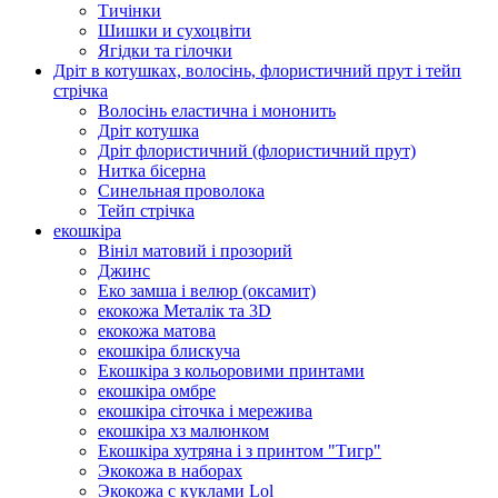
Тичінки
Шишки и сухоцвіти
Ягідки та гілочки
Дріт в котушках, волосінь, флористичний прут і тейп
стрічка
Волосінь еластична і мононить
Дріт котушка
Дріт флористичний (флористичний прут)
Нитка бісерна
Синельная проволока
Тейп стрічка
екошкіра
Вініл матовий і прозорий
Джинс
Еко замша і велюр (оксамит)
екокожа Металік та 3D
екокожа матова
екошкіра блискуча
Екошкіра з кольоровими принтами
екошкіра омбре
екошкіра сіточка і мережива
екошкіра хз малюнком
Екошкіра хутряна і з принтом "Тигр"
Экокожа в наборах
Экокожа с куклами Lol