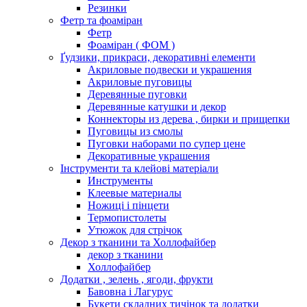
Резинки
Фетр та фоаміран
Фетр
Фоаміран ( ФОМ )
Ґудзики, прикраси, декоративні елементи
Акриловые подвески и украшения
Акриловые пуговицы
Деревянные пуговки
Деревянные катушки и декор
Коннекторы из дерева , бирки и прищепки
Пуговицы из смолы
Пуговки наборами по супер цене
Декоративные украшения
Інструменти та клейові матеріали
Инструменты
Клеевые материалы
Ножиці і пінцети
Термопистолеты
Утюжок для стрічок
Декор з тканини та Холлофайбер
декор з тканини
Холлофайбер
Додатки , зелень , ягоди, фрукти
Бавовна і Лагурус
Букети складних тичінок та додатки