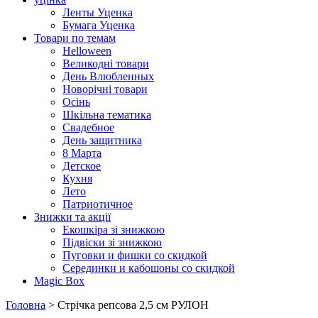
Ленты Уценка
Бумага Уценка
Товари по темам
Helloween
Великодні товари
День Влюбленных
Новорічні товари
Осінь
Шкільна тематика
Свадебное
День защитника
8 Марта
Детское
Кухня
Лето
Патриотичное
Знижки та акції
Екошкіра зі знижкою
Підвіски зі знижкою
Пуговки и фишки со скидкой
Серединки и кабошоны со скидкой
Magic Box
Головна
> Стрічка репсова 2,5 см РУЛОН