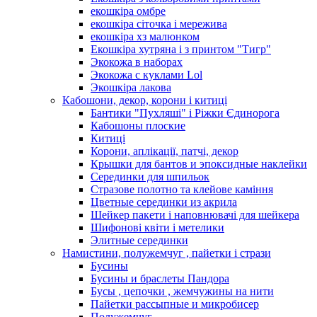
екошкіра омбре
екошкіра сіточка і мережива
екошкіра хз малюнком
Екошкіра хутряна і з принтом "Тигр"
Экокожа в наборах
Экокожа с куклами Lol
Экошкiра лакова
Кабошони, декор, корони і китиці
Бантики "Пухляші" і Ріжки Єдинорога
Кабошоны плоские
Китиці
Корони, аплікації, патчі, декор
Крышки для бантов и эпоксидные наклейки
Серединки для шпильок
Стразове полотно та клейове каміння
Цветные серединки из акрила
Шейкер пакети і наповнювачі для шейкера
Шифонові квіти і метелики
Элитные серединки
Намистини, полужемчуг , пайетки і стрази
Бусины
Бусины и браслеты Пандора
Бусы , цепочки , жемчужины на нити
Пайетки рассыпные и микробисер
Полужемчуг