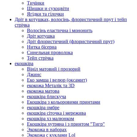
Тичінки
Шишки и сухоцвіти
Ягідки та гілочки
Дріт в котушках, волосінь, флористичний прут і тейп
стрічка
Волосінь еластична і мононить
Дріт котушка
Дріт флористичний (флористичний прут)
Нитка бісерна
Синельная проволока
Тейп стрічка
екошкіра
Вініл матовий і прозорий
Джинс
Еко замша і велюр (оксамит)
екокожа Металік та 3D
екокожа матова
екошкіра блискуча
Екошкіра з кольоровими принтами
екошкіра омбре
екошкіра сіточка і мережива
екошкіра хз малюнком
Екошкіра хутряна і з принтом "Тигр"
Экокожа в наборах
Экокожа с куклами Lol