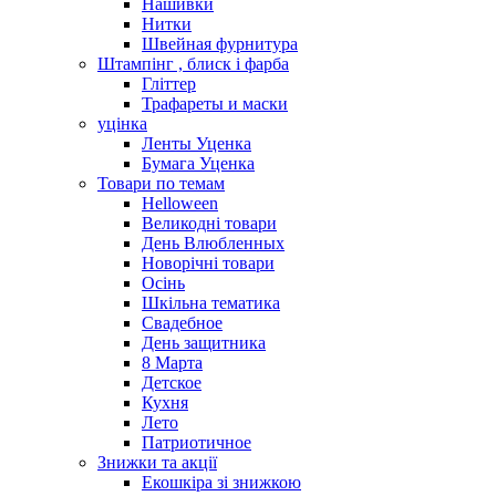
Нашивки
Нитки
Швейная фурнитура
Штампінг , блиск і фарба
Гліттер
Трафареты и маски
уцінка
Ленты Уценка
Бумага Уценка
Товари по темам
Helloween
Великодні товари
День Влюбленных
Новорічні товари
Осінь
Шкільна тематика
Свадебное
День защитника
8 Марта
Детское
Кухня
Лето
Патриотичное
Знижки та акції
Екошкіра зі знижкою