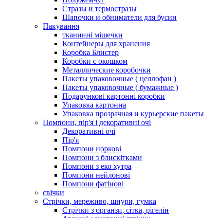
Стразы и термостразы
Шапочки и обниматели для бусин
Пакування
тканинні мішечки
Контейнеры для хранения
Коробка Блистер
Коробки с окошком
Металлические коробочки
Пакеты упаковочные ( целлофан )
Пакеты упаковочные ( бумажные )
Подарункові картонні коробки
Упаковка картонна
Упаковка прозрачная и курьерские пакеты
Помпони, пір'я і декоративні очі
Декоративні очі
Пір'я
Помпони норкові
Помпони з блискітками
Помпони з еко хутра
Помпони нейлонові
Помпони фатінові
свічки
Стрічки, мереживо, шнури, гумка
Стрічки з органзи, сітка, рігелін