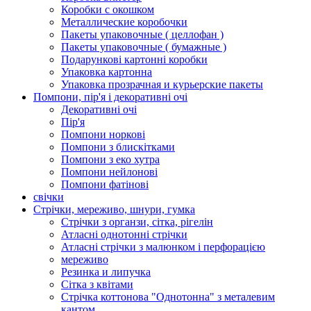
Коробки с окошком
Металлические коробочки
Пакеты упаковочные ( целлофан )
Пакеты упаковочные ( бумажные )
Подарункові картонні коробки
Упаковка картонна
Упаковка прозрачная и курьерские пакеты
Помпони, пір'я і декоративні очі
Декоративні очі
Пір'я
Помпони норкові
Помпони з блискітками
Помпони з еко хутра
Помпони нейлонові
Помпони фатінові
свічки
Стрічки, мереживо, шнури, гумка
Стрічки з органзи, сітка, рігелін
Атласні однотонні стрічки
Атласні стрічки з малюнком і перфорацією
мереживо
Резинка и липучка
Сітка з квітами
Стрічка коттонова "Однотонна" з металевим
кантом