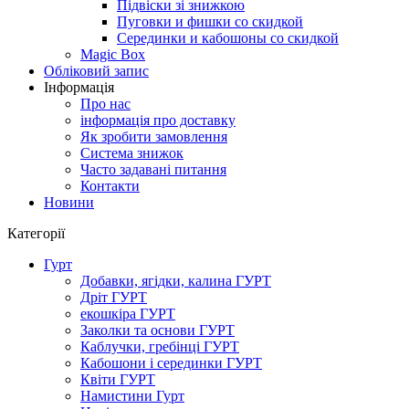
Підвіски зі знижкою
Пуговки и фишки со скидкой
Серединки и кабошоны со скидкой
Magic Box
Обліковий запис
Інформація
Про нас
інформація про доставку
Як зробити замовлення
Система знижок
Часто задавані питання
Контакти
Новини
Категорії
Гурт
Добавки, ягідки, калина ГУРТ
Дріт ГУРТ
екошкіра ГУРТ
Заколки та основи ГУРТ
Каблучки, гребінці ГУРТ
Кабошони і серединки ГУРТ
Квіти ГУРТ
Намистини Гурт