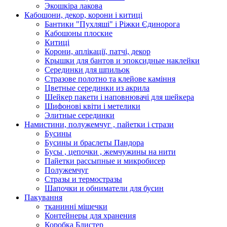
Экошкiра лакова
Кабошони, декор, корони і китиці
Бантики "Пухляші" і Ріжки Єдинорога
Кабошоны плоские
Китиці
Корони, аплікації, патчі, декор
Крышки для бантов и эпоксидные наклейки
Серединки для шпильок
Стразове полотно та клейове каміння
Цветные серединки из акрила
Шейкер пакети і наповнювачі для шейкера
Шифонові квіти і метелики
Элитные серединки
Намистини, полужемчуг , пайетки і стрази
Бусины
Бусины и браслеты Пандора
Бусы , цепочки , жемчужины на нити
Пайетки рассыпные и микробисер
Полужемчуг
Стразы и термостразы
Шапочки и обниматели для бусин
Пакування
тканинні мішечки
Контейнеры для хранения
Коробка Блистер