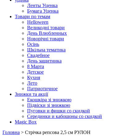
Ленты Уценка
Бумага Уценка
Товари по темам
Helloween
Великодні товари
День Влюбленных
Новорічні товари
Осінь
Шкільна тематика
Свадебное
День защитника
8 Марта
Детское
Кухня
Лето
Патриотичное
Знижки та акції
Екошкіра зі знижкою
Підвіски зі знижкою
Пуговки и фишки со скидкой
Серединки и кабошоны со скидкой
Magic Box
Головна
> Стрічка репсова 2,5 см РУЛОН