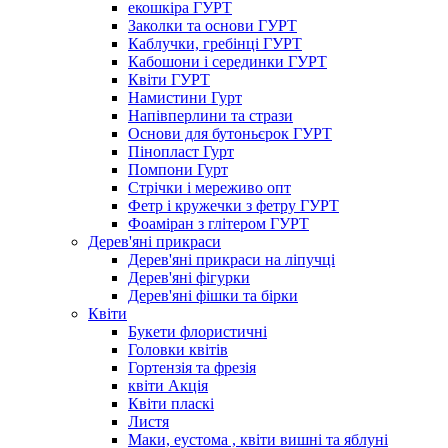
екошкіра ГУРТ
Заколки та основи ГУРТ
Каблучки, гребінці ГУРТ
Кабошони і серединки ГУРТ
Квіти ГУРТ
Намистини Гурт
Напівперлини та стрази
Основи для бутоньєрок ГУРТ
Пінопласт Гурт
Помпони Гурт
Стрічки і мереживо опт
Фетр і кружечки з фетру ГУРТ
Фоаміран з глітером ГУРТ
Дерев'яні прикраси
Дерев'яні прикраси на ліпучці
Дерев'яні фігурки
Дерев'яні фішки та бірки
Квіти
Букети флористичні
Головки квітів
Гортензія та фрезія
квіти Акція
Квіти пласкі
Листя
Маки, еустома , квіти вишні та яблуні