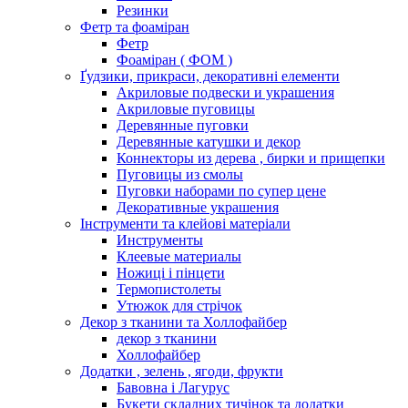
Резинки
Фетр та фоаміран
Фетр
Фоаміран ( ФОМ )
Ґудзики, прикраси, декоративні елементи
Акриловые подвески и украшения
Акриловые пуговицы
Деревянные пуговки
Деревянные катушки и декор
Коннекторы из дерева , бирки и прищепки
Пуговицы из смолы
Пуговки наборами по супер цене
Декоративные украшения
Інструменти та клейові матеріали
Инструменты
Клеевые материалы
Ножиці і пінцети
Термопистолеты
Утюжок для стрічок
Декор з тканини та Холлофайбер
декор з тканини
Холлофайбер
Додатки , зелень , ягоди, фрукти
Бавовна і Лагурус
Букети складних тичінок та додатки