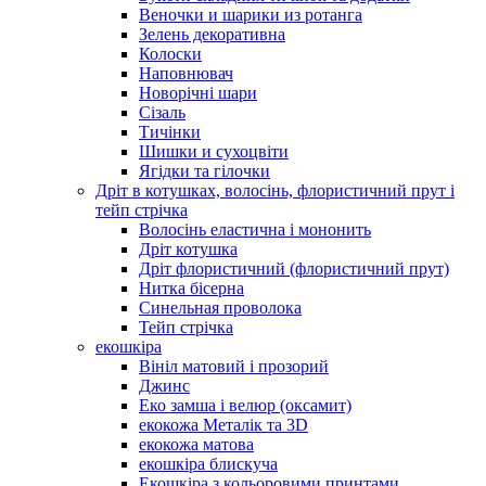
Веночки и шарики из ротанга
Зелень декоративна
Колоски
Наповнювач
Новорічні шари
Сізаль
Тичінки
Шишки и сухоцвіти
Ягідки та гілочки
Дріт в котушках, волосінь, флористичний прут і
тейп стрічка
Волосінь еластична і мононить
Дріт котушка
Дріт флористичний (флористичний прут)
Нитка бісерна
Синельная проволока
Тейп стрічка
екошкіра
Вініл матовий і прозорий
Джинс
Еко замша і велюр (оксамит)
екокожа Металік та 3D
екокожа матова
екошкіра блискуча
Екошкіра з кольоровими принтами