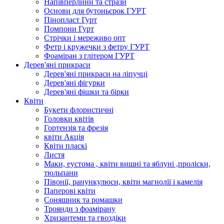
Напівперлини та стрази
Основи для бутоньєрок ГУРТ
Пінопласт Гурт
Помпони Гурт
Стрічки і мереживо опт
Фетр і кружечки з фетру ГУРТ
Фоаміран з глітером ГУРТ
Дерев'яні прикраси
Дерев'яні прикраси на ліпучці
Дерев'яні фігурки
Дерев'яні фішки та бірки
Квіти
Букети флористичні
Головки квітів
Гортензія та фрезія
квіти Акція
Квіти пласкі
Листя
Маки, еустома , квіти вишні та яблуні ,проліски,
тюльпани
Півонії, ранункулюси, квіти магнолії і камелія
Паперові квіти
Соняшник та ромашки
Троянди з фоамірану
Хризантеми та гвоздіки