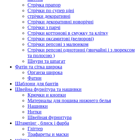
Стрічка прапор
Стрічки по супер ціні
стрічки декоративні
Стрічки декоративні новорічні
Стрічки з парчі
Стрічки коттонові в смужку та клітку
Стрічки оксамитові (велюрові)
Стрічки репсові з малюнком
Стрічки репсові однотонні (звичайні і з люрексом
та полосою )
Шнури та шпагат
Фатін та сітка широка
Органза широка
Фатин
Шаблони для бантів
Швейна фурнітура та нашивки
Крючки и кнопки
Материалы для пошива нижнего белья
Нашивки
Нитки
Швейная фурнитура
Штампінг , блиск і фарба
Гліттер
Трафареты и маски
уцінка