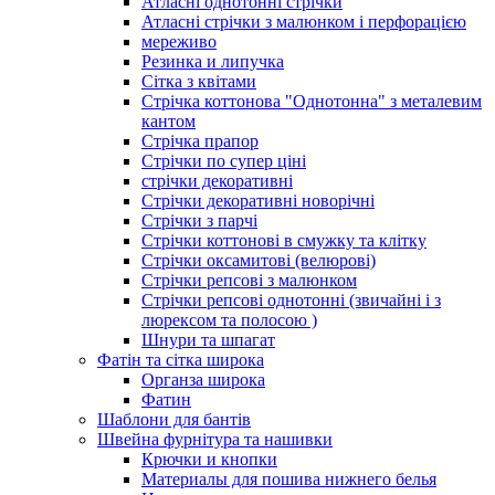
Атласні однотонні стрічки
Атласні стрічки з малюнком і перфорацією
мереживо
Резинка и липучка
Сітка з квітами
Стрічка коттонова "Однотонна" з металевим
кантом
Стрічка прапор
Стрічки по супер ціні
стрічки декоративні
Стрічки декоративні новорічні
Стрічки з парчі
Стрічки коттонові в смужку та клітку
Стрічки оксамитові (велюрові)
Стрічки репсові з малюнком
Стрічки репсові однотонні (звичайні і з
люрексом та полосою )
Шнури та шпагат
Фатін та сітка широка
Органза широка
Фатин
Шаблони для бантів
Швейна фурнітура та нашивки
Крючки и кнопки
Материалы для пошива нижнего белья