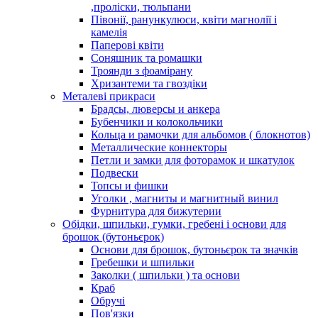
,проліски, тюльпани
Півонії, ранункулюси, квіти магнолії і
камелія
Паперові квіти
Соняшник та ромашки
Троянди з фоамірану
Хризантеми та гвоздіки
Металеві прикраси
Брадсы, люверсы и анкера
Бубенчики и колокольчики
Кольца и рамочки для альбомов ( блокнотов)
Металлические коннекторы
Петли и замки для фоторамок и шкатулок
Подвески
Топсы и фишки
Уголки , магниты и магнитный винил
Фурнитура для бижутерии
Обідки, шпильки, гумки, гребені і основи для
брошок (бутоньєрок)
Основи для брошок, бутоньєрок та значків
Гребешки и шпильки
Заколки ( шпильки ) та основи
Краб
Обручі
Пов'язки