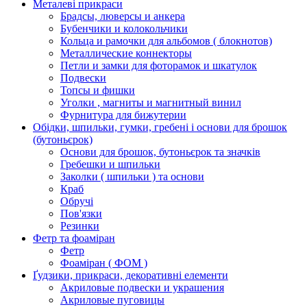
Металеві прикраси
Брадсы, люверсы и анкера
Бубенчики и колокольчики
Кольца и рамочки для альбомов ( блокнотов)
Металлические коннекторы
Петли и замки для фоторамок и шкатулок
Подвески
Топсы и фишки
Уголки , магниты и магнитный винил
Фурнитура для бижутерии
Обідки, шпильки, гумки, гребені і основи для брошок
(бутоньєрок)
Основи для брошок, бутоньєрок та значків
Гребешки и шпильки
Заколки ( шпильки ) та основи
Краб
Обручі
Пов'язки
Резинки
Фетр та фоаміран
Фетр
Фоаміран ( ФОМ )
Ґудзики, прикраси, декоративні елементи
Акриловые подвески и украшения
Акриловые пуговицы