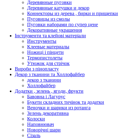
Деревянные пуговки
Деревянные катушки и декор
Коннекторы из дерева , бирки и прищепки
Пуговицы из смолы
Пуговки наборами по супер цене
Декоративные украшения
Інструменти та клейові матеріали
Инструменты
Клеевые материалы
Ножиці і пінцети
Термопистолеты
Утюжок для стрічок
Вироби з пінопласту
Декор з тканини та Холлофайбер
декор з тканини
Холлофайбер
Додатки , зелень , ягоди, фрукти
Бавовна і Лагурус
Букети складних тичінок та додатки
Веночки и шарики из ротанга
Зелень декоративна
Колоски
Наповнювач
Новорічні шари
Сізаль