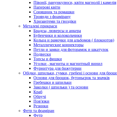
Півонії, ранункулюси, квіти магнолії і камелія
Паперові квіти
Соняшник та ромашки
Троянди з фоамірану
Хризантеми та гвоздіки
Металеві прикраси
Брадсы, люверсы и анкера
Бубенчики и колокольчики
Кольца и рамочки для альбомов ( блокнотов)
Металлические коннекторы
Петли и замки для фоторамок и шкатулок
Подвески
Топсы и фишки
Уголки , магниты и магнитный винил
Фурнитура для бижутерии
Обідки, шпильки, гумки, гребені і основи для брош
Основи для брошок, бутоньєрок та значків
Гребешки и шпильки
Заколки ( шпильки ) та основи
Краб
Обручі
Пов'язки
Резинки
Фетр та фоаміран
Фетр