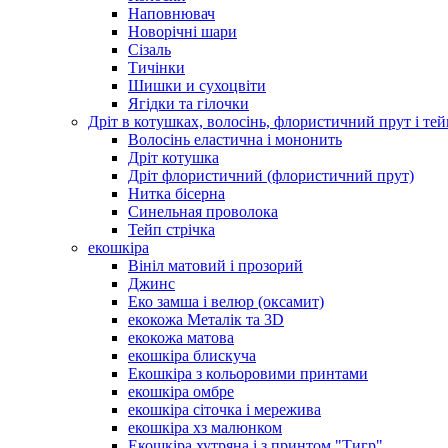
Наповнювач
Новорічні шари
Сізаль
Тичінки
Шишки и сухоцвіти
Ягідки та гілочки
Дріт в котушках, волосінь, флористичний прут і тей
Волосінь еластична і мононить
Дріт котушка
Дріт флористичний (флористичний прут)
Нитка бісерна
Синельная проволока
Тейп стрічка
екошкіра
Вініл матовий і прозорий
Джинс
Еко замша і велюр (оксамит)
екокожа Металік та 3D
екокожа матова
екошкіра блискуча
Екошкіра з кольоровими принтами
екошкіра омбре
екошкіра сіточка і мережива
екошкіра хз малюнком
Екошкіра хутряна і з принтом "Тигр"