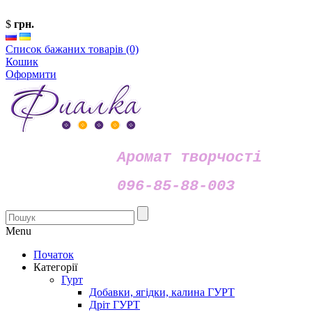
$
грн.
Список бажаних товарів (0)
Кошик
Оформити
Аромат творчості
096-85-88-003
Menu
Початок
Категорії
Гурт
Добавки, ягідки, калина ГУРТ
Дріт ГУРТ