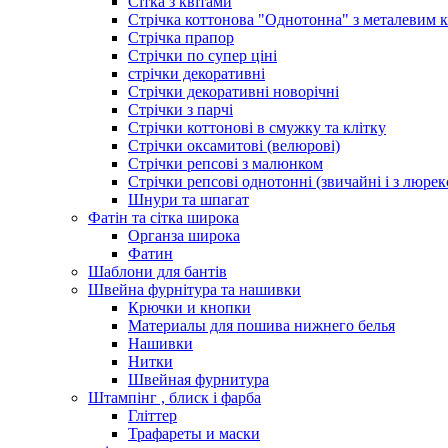
Сітка з квітами
Стрічка коттонова "Однотонна" з металевим 
Стрічка прапор
Стрічки по супер ціні
стрічки декоративні
Стрічки декоративні новорічні
Стрічки з парчі
Стрічки коттонові в смужку та клітку
Стрічки оксамитові (велюрові)
Стрічки репсові з малюнком
Стрічки репсові однотонні (звичайні і з люре
Шнури та шпагат
Фатін та сітка широка
Органза широка
Фатин
Шаблони для бантів
Швейна фурнітура та нашивки
Крючки и кнопки
Материалы для пошива нижнего белья
Нашивки
Нитки
Швейная фурнитура
Штампінг , блиск і фарба
Гліттер
Трафареты и маски