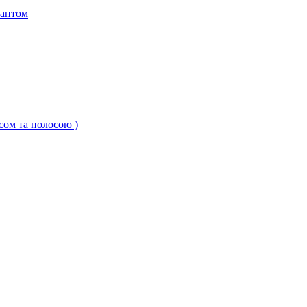
кантом
ксом та полосою )