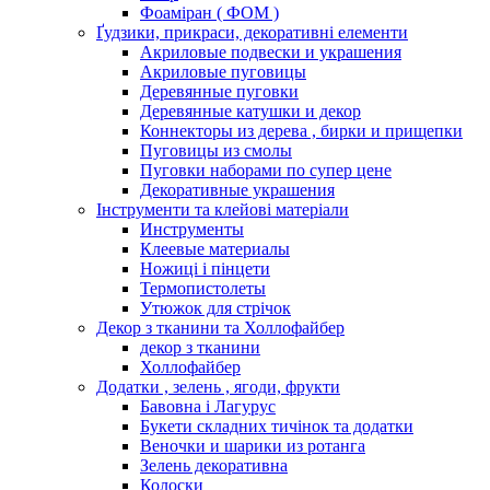
Фоаміран ( ФОМ )
Ґудзики, прикраси, декоративні елементи
Акриловые подвески и украшения
Акриловые пуговицы
Деревянные пуговки
Деревянные катушки и декор
Коннекторы из дерева , бирки и прищепки
Пуговицы из смолы
Пуговки наборами по супер цене
Декоративные украшения
Інструменти та клейові матеріали
Инструменты
Клеевые материалы
Ножиці і пінцети
Термопистолеты
Утюжок для стрічок
Декор з тканини та Холлофайбер
декор з тканини
Холлофайбер
Додатки , зелень , ягоди, фрукти
Бавовна і Лагурус
Букети складних тичінок та додатки
Веночки и шарики из ротанга
Зелень декоративна
Колоски