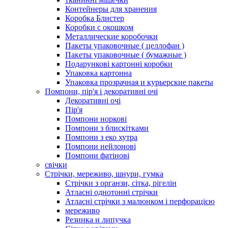
Контейнеры для хранения
Коробка Блистер
Коробки с окошком
Металлические коробочки
Пакеты упаковочные ( целлофан )
Пакеты упаковочные ( бумажные )
Подарункові картонні коробки
Упаковка картонна
Упаковка прозрачная и курьерские пакеты
Помпони, пір'я і декоративні очі
Декоративні очі
Пір'я
Помпони норкові
Помпони з блискітками
Помпони з еко хутра
Помпони нейлонові
Помпони фатінові
свічки
Стрічки, мереживо, шнури, гумка
Стрічки з органзи, сітка, рігелін
Атласні однотонні стрічки
Атласні стрічки з малюнком і перфорацією
мереживо
Резинка и липучка