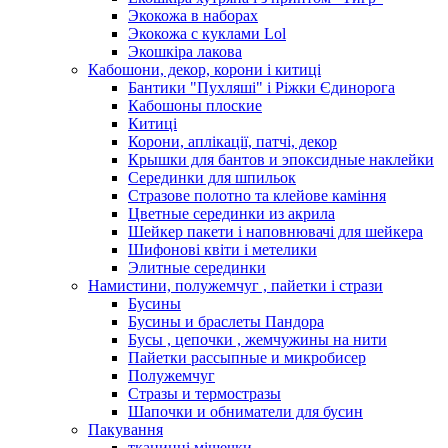
Экокожа в наборах
Экокожа с куклами Lol
Экошкiра лакова
Кабошони, декор, корони і китиці
Бантики "Пухляші" і Ріжки Єдинорога
Кабошоны плоские
Китиці
Корони, аплікації, патчі, декор
Крышки для бантов и эпоксидные наклейки
Серединки для шпильок
Стразове полотно та клейове каміння
Цветные серединки из акрила
Шейкер пакети і наповнювачі для шейкера
Шифонові квіти і метелики
Элитные серединки
Намистини, полужемчуг , пайетки і стрази
Бусины
Бусины и браслеты Пандора
Бусы , цепочки , жемчужины на нити
Пайетки рассыпные и микробисер
Полужемчуг
Стразы и термостразы
Шапочки и обниматели для бусин
Пакування
тканинні мішечки