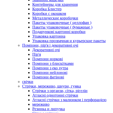
Контейнеры для хранения
Коробка Блистер
Коробки с окошком
Металлические коробочки
Пакеты упаковочные ( целлофан )
Пакеты упаковочные ( бумажные )
Подарункові картонні коробки
Упаковка картонна
Упаковка прозрачная и курьерские пакеты
Помпони, пір'я і декоративні очі
Декоративні очі
Пір'я
Помпони норкові
Помпони з блискітками
Помпони з еко хутра
Помпони нейлонові
Помпони фатінові
свічки
Стрічки, мереживо, шнури, гумка
Стрічки з органзи, сітка, рігелін
Атласні однотонні стрічки
Атласні стрічки з малюнком і перфорацією
мереживо
Резинка и липучка