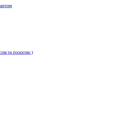
кантом
ксом та полосою )