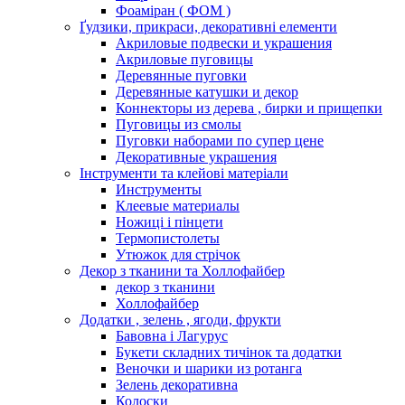
Фоаміран ( ФОМ )
Ґудзики, прикраси, декоративні елементи
Акриловые подвески и украшения
Акриловые пуговицы
Деревянные пуговки
Деревянные катушки и декор
Коннекторы из дерева , бирки и прищепки
Пуговицы из смолы
Пуговки наборами по супер цене
Декоративные украшения
Інструменти та клейові матеріали
Инструменты
Клеевые материалы
Ножиці і пінцети
Термопистолеты
Утюжок для стрічок
Декор з тканини та Холлофайбер
декор з тканини
Холлофайбер
Додатки , зелень , ягоди, фрукти
Бавовна і Лагурус
Букети складних тичінок та додатки
Веночки и шарики из ротанга
Зелень декоративна
Колоски