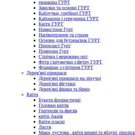
екошкіра ГУРТ
Заколки та основи ГУРТ
Каблучки, гребінці ГУРТ
Кабошони і серединки ГУРТ
Квіти ГУРТ
Намистини Гурт
Напівперлини та стрази
Основи для бутоньєрок ГУРТ
Пінопласт Гурт
Помпони Гурт
Стрічки і мереживо опт
Фетр і кружечки з фетру ГУРТ
Фоаміран з глітером ГУРТ
Дерев'яні прикраси
Дерев'яні прикраси на ліпучці
Дерев'яні фігурки
Дерев'яні фішки та бірки
Квіти
Букети флористичні
Головки квітів
Гортензія та фрезія
квіти Акція
Квіти пласкі
Листя
Маки, еустома , квіти вишні та яблуні ,проліс