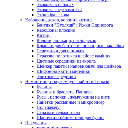
Экокожа в наборах
Экокожа с куклами Lol
Экошкiра лакова
Кабошони, декор, корони і китиці
Бантики "Пухляші" і Ріжки Єдинорога
Кабошоны плоские
Китиці
Корони, аплікації, патчі, декор
Крышки для бантов и эпоксидные наклейки
Серединки для шпильок
Стразове полотно та клейове каміння
Цветные серединки из акрила
Шейкер пакети і наповнювачі для шейкера
Шифонові квіти і метелики
Элитные серединки
Намистини, полужемчуг , пайетки і стрази
Бусины
Бусины и браслеты Пандора
Бусы , цепочки , жемчужины на нити
Пайетки рассыпные и микробисер
Полужемчуг
Стразы и термостразы
Шапочки и обниматели для бусин
Пакування
тканинні мішечки