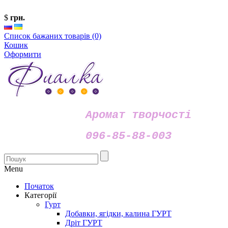
$
грн.
Список бажаних товарів (0)
Кошик
Оформити
Аромат творчості
096-85-88-003
Menu
Початок
Категорії
Гурт
Добавки, ягідки, калина ГУРТ
Дріт ГУРТ