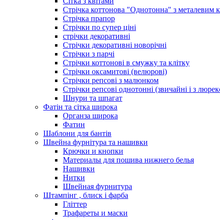
Сітка з квітами
Стрічка коттонова "Однотонна" з металевим 
Стрічка прапор
Стрічки по супер ціні
стрічки декоративні
Стрічки декоративні новорічні
Стрічки з парчі
Стрічки коттонові в смужку та клітку
Стрічки оксамитові (велюрові)
Стрічки репсові з малюнком
Стрічки репсові однотонні (звичайні і з люре
Шнури та шпагат
Фатін та сітка широка
Органза широка
Фатин
Шаблони для бантів
Швейна фурнітура та нашивки
Крючки и кнопки
Материалы для пошива нижнего белья
Нашивки
Нитки
Швейная фурнитура
Штампінг , блиск і фарба
Гліттер
Трафареты и маски