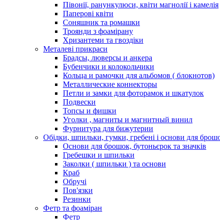
Півонії, ранункулюси, квіти магнолії і камелія
Паперові квіти
Соняшник та ромашки
Троянди з фоамірану
Хризантеми та гвоздіки
Металеві прикраси
Брадсы, люверсы и анкера
Бубенчики и колокольчики
Кольца и рамочки для альбомов ( блокнотов)
Металлические коннекторы
Петли и замки для фоторамок и шкатулок
Подвески
Топсы и фишки
Уголки , магниты и магнитный винил
Фурнитура для бижутерии
Обідки, шпильки, гумки, гребені і основи для брош
Основи для брошок, бутоньєрок та значків
Гребешки и шпильки
Заколки ( шпильки ) та основи
Краб
Обручі
Пов'язки
Резинки
Фетр та фоаміран
Фетр