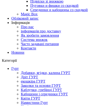
Підвіски зі знижкою
Пуговки и фишки со скидкой
Серединки и кабошоны со скидкой
Magic Box
Обліковий запис
Інформація
Про нас
інформація про доставку
Як зробити замовлення
Система знижок
Часто задавані питання
Контакти
Новини
Категорії
Гурт
Добавки, ягідки, калина ГУРТ
Дріт ГУРТ
екошкіра ГУРТ
Заколки та основи ГУРТ
Каблучки, гребінці ГУРТ
Кабошони і серединки ГУРТ
Квіти ГУРТ
Намистини Гурт