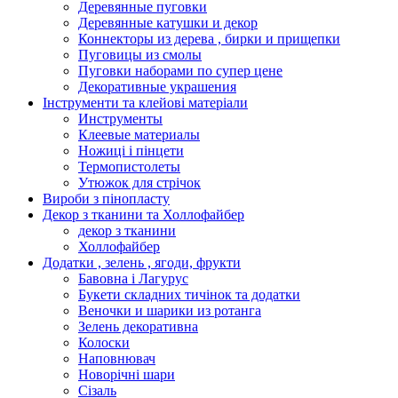
Деревянные пуговки
Деревянные катушки и декор
Коннекторы из дерева , бирки и прищепки
Пуговицы из смолы
Пуговки наборами по супер цене
Декоративные украшения
Інструменти та клейові матеріали
Инструменты
Клеевые материалы
Ножиці і пінцети
Термопистолеты
Утюжок для стрічок
Вироби з пінопласту
Декор з тканини та Холлофайбер
декор з тканини
Холлофайбер
Додатки , зелень , ягоди, фрукти
Бавовна і Лагурус
Букети складних тичінок та додатки
Веночки и шарики из ротанга
Зелень декоративна
Колоски
Наповнювач
Новорічні шари
Сізаль