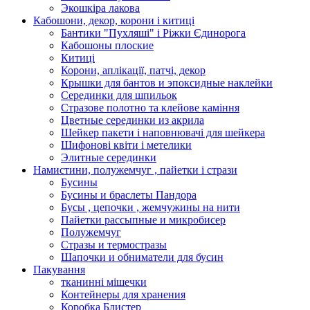
Экошкiра лакова
Кабошони, декор, корони і китиці
Бантики "Пухляші" і Ріжки Єдинорога
Кабошоны плоские
Китиці
Корони, аплікації, патчі, декор
Крышки для бантов и эпоксидные наклейки
Серединки для шпильок
Стразове полотно та клейове каміння
Цветные серединки из акрила
Шейкер пакети і наповнювачі для шейкера
Шифонові квіти і метелики
Элитные серединки
Намистини, полужемчуг , пайетки і стрази
Бусины
Бусины и браслеты Пандора
Бусы , цепочки , жемчужины на нити
Пайетки рассыпные и микробисер
Полужемчуг
Стразы и термостразы
Шапочки и обниматели для бусин
Пакування
тканинні мішечки
Контейнеры для хранения
Коробка Блистер