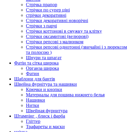
Стрічка прапор
Стрічки по супер ціні
стрічки декоративні
Стрічки декоративні новорічні
Стрічки з парчі
Стрічки коттонові в смужку та клітку
Стрічки оксамитові (велюрові)
Стрічки репсові з малюнком
Стрічки репсові однотонні (звичайні і з люрексом
та полосою )
Шнури та шпагат
Фатін та сітка широка
Органза широка
Фатин
Шаблони для бантів
Швейна фурнітура та нашивки
Крючки и кнопки
Материалы для пошива нижнего белья
Нашивки
Нитки
Швейная фурнитура
Штампінг , блиск і фарба
Гліттер
Трафареты и маски
уцінка