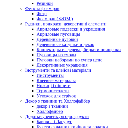
Резинки
Фетр та фоаміран
Фетр
Фоаміран ( ФОМ )
Ґудзики, прикраси, декоративні елементи
Акриловые подвески и украшения
Акриловые пуговицы
Деревянные пуговки
Деревянные катушки и декор
Коннекторы из дерева , бирки и прищепки
Пуговицы из смолы
Пуговки наборами по супер цене
Декоративные украшения
Інструменти та клейові матеріали
Инструменты
Клеевые материалы
Ножиці і пінцети
Термопистолеты
Утюжок для стрічок
Декор з тканини та Холлофайбер
декор з тканини
Холлофайбер
Додатки , зелень , ягоди, фрукти
Бавовна і Лагурус
Букети складних тичінок та додатки