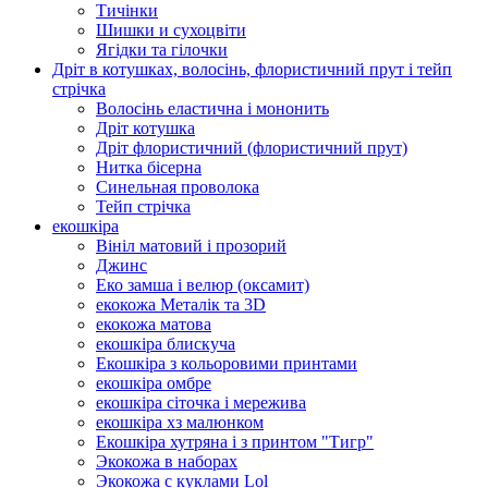
Тичінки
Шишки и сухоцвіти
Ягідки та гілочки
Дріт в котушках, волосінь, флористичний прут і тейп
стрічка
Волосінь еластична і мононить
Дріт котушка
Дріт флористичний (флористичний прут)
Нитка бісерна
Синельная проволока
Тейп стрічка
екошкіра
Вініл матовий і прозорий
Джинс
Еко замша і велюр (оксамит)
екокожа Металік та 3D
екокожа матова
екошкіра блискуча
Екошкіра з кольоровими принтами
екошкіра омбре
екошкіра сіточка і мережива
екошкіра хз малюнком
Екошкіра хутряна і з принтом "Тигр"
Экокожа в наборах
Экокожа с куклами Lol