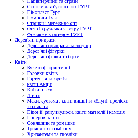
Напівперлини та стрази
Основи для бутоньєрок ГУРТ
Пінопласт Гурт
Помпони Гурт
Стрічки і мереживо опт
Фетр і кружечки з фетру ГУРТ
Фоаміран з глітером ГУРТ
Дерев'яні прикраси
Дерев'яні прикраси на ліпучці
Дерев'яні фігурки
Дерев'яні фішки та бірки
Квіти
Букети флористичні
Головки квітів
Гортензія та фрезія
квіти Акція
Квіти пласкі
Листя
Маки, еустома , квіти вишні та яблуні ,проліски,
тюльпани
Півонії, ранункулюси, квіти магнолії і камелія
Паперові квіти
Соняшник та ромашки
Троянди з фоамірану
Хризантеми та гвоздіки