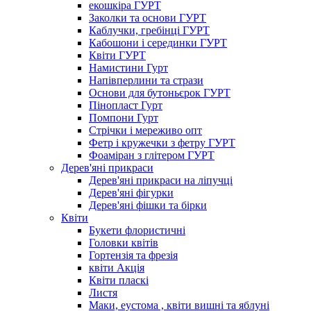
екошкіра ГУРТ
Заколки та основи ГУРТ
Каблучки, гребінці ГУРТ
Кабошони і серединки ГУРТ
Квіти ГУРТ
Намистини Гурт
Напівперлини та стрази
Основи для бутоньєрок ГУРТ
Пінопласт Гурт
Помпони Гурт
Стрічки і мереживо опт
Фетр і кружечки з фетру ГУРТ
Фоаміран з глітером ГУРТ
Дерев'яні прикраси
Дерев'яні прикраси на ліпучці
Дерев'яні фігурки
Дерев'яні фішки та бірки
Квіти
Букети флористичні
Головки квітів
Гортензія та фрезія
квіти Акція
Квіти пласкі
Листя
Маки, еустома , квіти вишні та яблуні