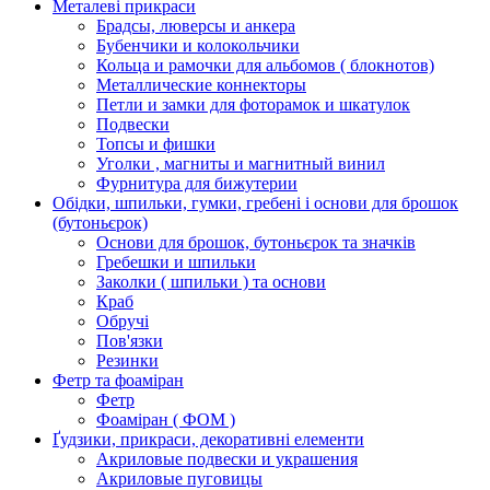
Металеві прикраси
Брадсы, люверсы и анкера
Бубенчики и колокольчики
Кольца и рамочки для альбомов ( блокнотов)
Металлические коннекторы
Петли и замки для фоторамок и шкатулок
Подвески
Топсы и фишки
Уголки , магниты и магнитный винил
Фурнитура для бижутерии
Обідки, шпильки, гумки, гребені і основи для брошок
(бутоньєрок)
Основи для брошок, бутоньєрок та значків
Гребешки и шпильки
Заколки ( шпильки ) та основи
Краб
Обручі
Пов'язки
Резинки
Фетр та фоаміран
Фетр
Фоаміран ( ФОМ )
Ґудзики, прикраси, декоративні елементи
Акриловые подвески и украшения
Акриловые пуговицы