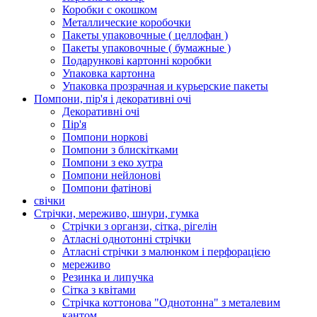
Коробки с окошком
Металлические коробочки
Пакеты упаковочные ( целлофан )
Пакеты упаковочные ( бумажные )
Подарункові картонні коробки
Упаковка картонна
Упаковка прозрачная и курьерские пакеты
Помпони, пір'я і декоративні очі
Декоративні очі
Пір'я
Помпони норкові
Помпони з блискітками
Помпони з еко хутра
Помпони нейлонові
Помпони фатінові
свічки
Стрічки, мереживо, шнури, гумка
Стрічки з органзи, сітка, рігелін
Атласні однотонні стрічки
Атласні стрічки з малюнком і перфорацією
мереживо
Резинка и липучка
Сітка з квітами
Стрічка коттонова "Однотонна" з металевим
кантом