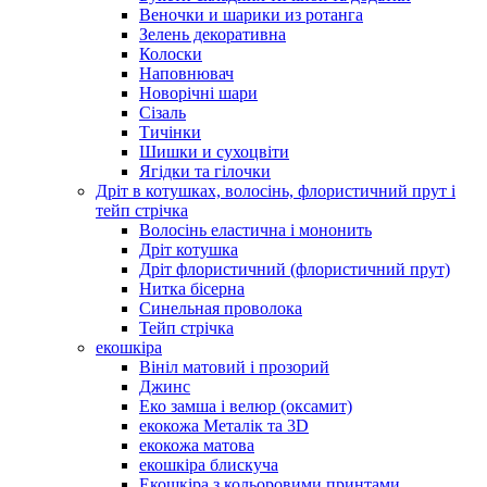
Веночки и шарики из ротанга
Зелень декоративна
Колоски
Наповнювач
Новорічні шари
Сізаль
Тичінки
Шишки и сухоцвіти
Ягідки та гілочки
Дріт в котушках, волосінь, флористичний прут і
тейп стрічка
Волосінь еластична і мононить
Дріт котушка
Дріт флористичний (флористичний прут)
Нитка бісерна
Синельная проволока
Тейп стрічка
екошкіра
Вініл матовий і прозорий
Джинс
Еко замша і велюр (оксамит)
екокожа Металік та 3D
екокожа матова
екошкіра блискуча
Екошкіра з кольоровими принтами