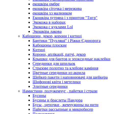
екошкіра омбре
екошкіра сіточка і мережива
екошкіра хз малюнком
Екошкіра хутряна і з принтом "Тигр"
Экокожа в наборах
Экокожа с куклами Lol
Экошкiра лакова
Кабошони, декор, корони і китиці
Бантики "Пухляші" і Ріжки Єдинорога
Кабошоны плоские
Китиці
Корони, аплікації, патчі, декор
Крышки для бантов и эпоксидные наклейки
Серединки для шпильок
Стразове полотно та клейове каміння
Цветные серединки из акрила
Шейкер пакети і наповнювачі для шейкера
Шифонові квіти і метелики
Элитные серединки
Намистини, полужемчуг , пайетки і стрази
Бусины
Бусины и браслеты Пандора
Бусы , цепочки , жемчужины на нити
Пайетки рассыпные и микробисер
Полужемчуг