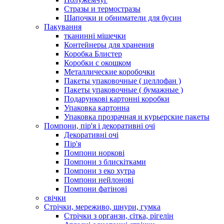
Стразы и термостразы
Шапочки и обниматели для бусин
Пакування
тканинні мішечки
Контейнеры для хранения
Коробка Блистер
Коробки с окошком
Металлические коробочки
Пакеты упаковочные ( целлофан )
Пакеты упаковочные ( бумажные )
Подарункові картонні коробки
Упаковка картонна
Упаковка прозрачная и курьерские пакеты
Помпони, пір'я і декоративні очі
Декоративні очі
Пір'я
Помпони норкові
Помпони з блискітками
Помпони з еко хутра
Помпони нейлонові
Помпони фатінові
свічки
Стрічки, мереживо, шнури, гумка
Стрічки з органзи, сітка, рігелін