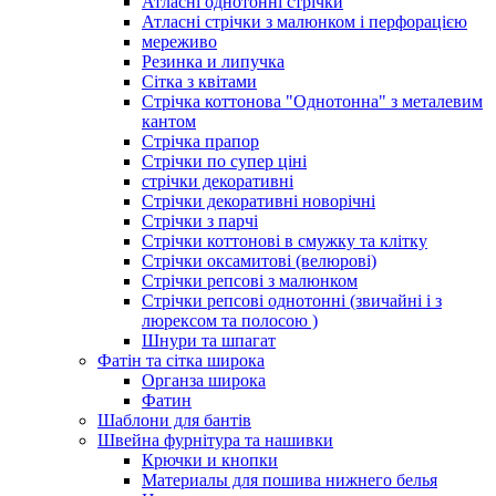
Атласні однотонні стрічки
Атласні стрічки з малюнком і перфорацією
мереживо
Резинка и липучка
Сітка з квітами
Стрічка коттонова "Однотонна" з металевим
кантом
Стрічка прапор
Стрічки по супер ціні
стрічки декоративні
Стрічки декоративні новорічні
Стрічки з парчі
Стрічки коттонові в смужку та клітку
Стрічки оксамитові (велюрові)
Стрічки репсові з малюнком
Стрічки репсові однотонні (звичайні і з
люрексом та полосою )
Шнури та шпагат
Фатін та сітка широка
Органза широка
Фатин
Шаблони для бантів
Швейна фурнітура та нашивки
Крючки и кнопки
Материалы для пошива нижнего белья