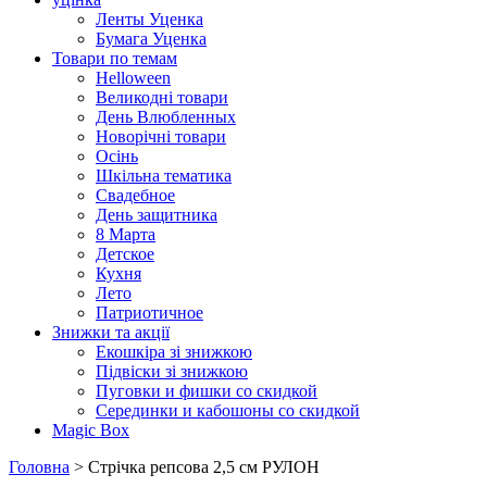
Ленты Уценка
Бумага Уценка
Товари по темам
Helloween
Великодні товари
День Влюбленных
Новорічні товари
Осінь
Шкільна тематика
Свадебное
День защитника
8 Марта
Детское
Кухня
Лето
Патриотичное
Знижки та акції
Екошкіра зі знижкою
Підвіски зі знижкою
Пуговки и фишки со скидкой
Серединки и кабошоны со скидкой
Magic Box
Головна
> Стрічка репсова 2,5 см РУЛОН