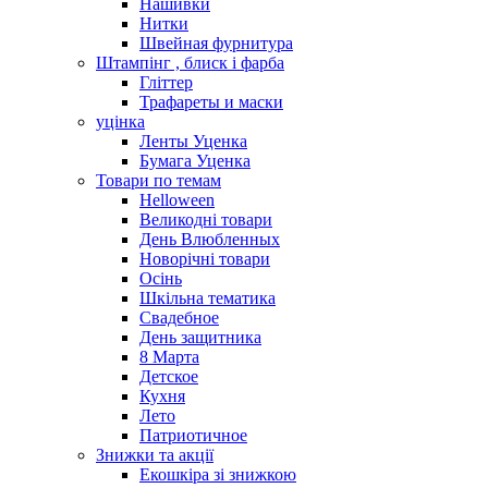
Нашивки
Нитки
Швейная фурнитура
Штампінг , блиск і фарба
Гліттер
Трафареты и маски
уцінка
Ленты Уценка
Бумага Уценка
Товари по темам
Helloween
Великодні товари
День Влюбленных
Новорічні товари
Осінь
Шкільна тематика
Свадебное
День защитника
8 Марта
Детское
Кухня
Лето
Патриотичное
Знижки та акції
Екошкіра зі знижкою