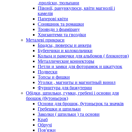
,проліски, тюльпани
Півонії, ранункулюси, квіти магнолії і
камелія
Паперові квіти
Соняшник та ромашки
Троянди з фоамірану
Хризантеми та гвоздіки
Металеві прикраси
Брадсы, люверсы и анкера
Бубенчики и колокольчики
Кольца и рамочки для альбомов ( блокнотов)
Металлические коннекторы
Петли и замки для фоторамок и шкатулок
Подвески
Топсы и фишки
Уголки , магниты и магнитный винил
Фурнитура для бижутерии
Обідки, шпильки, гумки, гребені і основи для
брошок (бутоньєрок)
Основи для брошок, бутоньєрок та значків
Гребешки и шпильки
Заколки ( шпильки ) та основи
Краб
Обручі
Пов'язки