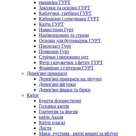
екошкіра ГУРТ
Заколки та основи ГУРТ
Каблучки, гребінці ГУРТ
Кабошони і серединки ГУРТ
Квіти ГУРТ
Намистини Гурт
Напівперлини та стрази
Основи для бутоньєрок ГУРТ
Пінопласт Гурт
Помпони Гурт
Стрічки і мереживо опт
Фетр і кружечки з фетру ГУРТ
Фоаміран з глітером ГУРТ
Дерев'яні прикраси
Дерев'яні прикраси на ліпучці
Дерев'яні фігурки
Дерев'яні фішки та бірки
Квіти
Букети флористичні
Головки квітів
Гортензія та фрезія
квіти Акція
Квіти пласкі
Листя
Маки, еустома , квіти вишні та яблуні