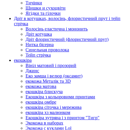
Тичінки
Шишки и сухоцвіти
Ягідки та гілочки
Дріт в котушках, волосінь, флористичний прут і тейп
стрічка
Волосінь еластична і мононить
Дріт котушка
Дріт флористичний (флористичний прут)
Нитка бісерна
Синельная проволока
Тейп стрічка
екошкіра
Вініл матовий і прозорий
Джинс
Еко замша і велюр (оксамит)
екокожа Металік та 3D
екокожа матова
екошкіра блискуча
Екошкіра з кольоровими принтами
екошкіра омбре
екошкіра сіточка і мережива
екошкіра хз малюнком
Екошкіра хутряна і з принтом "Тигр"
Экокожа в наборах
Экокожа с куклами Lol