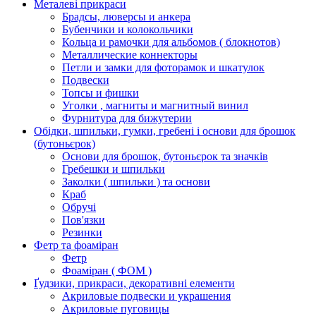
Металеві прикраси
Брадсы, люверсы и анкера
Бубенчики и колокольчики
Кольца и рамочки для альбомов ( блокнотов)
Металлические коннекторы
Петли и замки для фоторамок и шкатулок
Подвески
Топсы и фишки
Уголки , магниты и магнитный винил
Фурнитура для бижутерии
Обідки, шпильки, гумки, гребені і основи для брошок
(бутоньєрок)
Основи для брошок, бутоньєрок та значків
Гребешки и шпильки
Заколки ( шпильки ) та основи
Краб
Обручі
Пов'язки
Резинки
Фетр та фоаміран
Фетр
Фоаміран ( ФОМ )
Ґудзики, прикраси, декоративні елементи
Акриловые подвески и украшения
Акриловые пуговицы