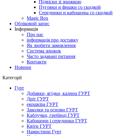
Підвіски зі знижкою
Пуговки и фишки со скидкой
Серединки и кабошоны со скидкой
Magic Box
Обліковий запис
Інформація
Про нас
інформація про доставку
Як зробити замовлення
Система знижок
Часто задавані питання
Контакти
Новини
Категорії
Гурт
Добавки, ягідки, калина ГУРТ
Дріт ГУРТ
екошкіра ГУРТ
Заколки та основи ГУРТ
Каблучки, гребінці ГУРТ
Кабошони і серединки ГУРТ
Квіти ГУРТ
Намистини Гурт