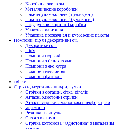
Коробки с окошком
Металлические коробочки
Пакеты упаковочные ( целлофан )
Пакеты упаковочные ( бумажные )
Подарункові картонні коробки
Упаковка картонна
Упаковка прозрачная и курьерские пакеты
Помпони, пір'я і декоративні очі
Декоративні очі
Пір'я
Помпони норкові
Помпони з блискітками
Помпони з еко хутра
Помпони нейлонові
Помпони фатінові
свічки
Стрічки, мереживо, шнури, гумка
Стрічки з органзи, сітка, рігелін
Атласні однотонні стрічки
Атласні стрічки з малюнком і перфорацією
мереживо
Резинка и липучка
Сітка з квітами
Стрічка коттонова "Однотонна" з металевим
кантом