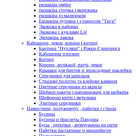
екошкіра омбре
екошкіра сіточка і мережива
екошкіра хз малюнком
Екошкіра хутряна і з принтом "Тигр"
Экокожа в наборах
Экокожа с куклами Lol
Экошкiра лакова
Кабошони, декор, корони і китиці
Бантики "Пухляші" і Ріжки Єдинорога
Кабошоны плоские
Китиці
Корони, аплікації, патчі, декор
Крышки для бантов и эпоксидные наклейки
Серединки для шпильок
Стразове полотно та клейове каміння
Цветные серединки из акрила
Шейкер пакети і наповнювачі для шейкера
Шифонові квіти і метелики
Элитные серединки
Намистини, полужемчуг , пайетки і стрази
Бусины
Бусины и браслеты Пандора
Бусы , цепочки , жемчужины на нити
Пайетки рассыпные и микробисер
Полужемчуг