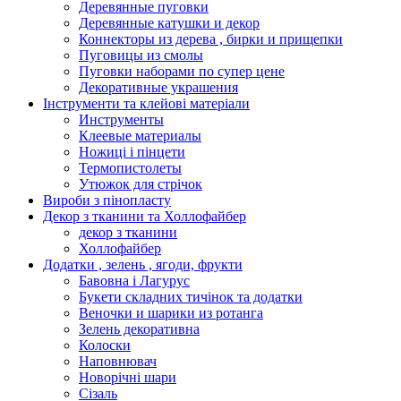
Деревянные пуговки
Деревянные катушки и декор
Коннекторы из дерева , бирки и прищепки
Пуговицы из смолы
Пуговки наборами по супер цене
Декоративные украшения
Інструменти та клейові матеріали
Инструменты
Клеевые материалы
Ножиці і пінцети
Термопистолеты
Утюжок для стрічок
Вироби з пінопласту
Декор з тканини та Холлофайбер
декор з тканини
Холлофайбер
Додатки , зелень , ягоди, фрукти
Бавовна і Лагурус
Букети складних тичінок та додатки
Веночки и шарики из ротанга
Зелень декоративна
Колоски
Наповнювач
Новорічні шари
Сізаль