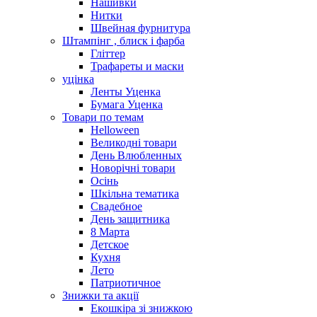
Нашивки
Нитки
Швейная фурнитура
Штампінг , блиск і фарба
Гліттер
Трафареты и маски
уцінка
Ленты Уценка
Бумага Уценка
Товари по темам
Helloween
Великодні товари
День Влюбленных
Новорічні товари
Осінь
Шкільна тематика
Свадебное
День защитника
8 Марта
Детское
Кухня
Лето
Патриотичное
Знижки та акції
Екошкіра зі знижкою