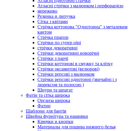
Атласні однотонні стрічки
Атласні стрічки з малюнком і перфорацією
мереживо
Резинка и липучка
Сітка з квітами
Стрічка коттонова "Однотонна" з металевим
кантом
Стрічка прапор
Стрічки по супер ціні
стрічки декоративні
Стрічки декоративні новорічні
Стрічки з парчі
Стрічки коттонові в смужку та клітку
Стрічки оксамитові (велюрові)
Стрічки репсові з малюнком
Стрічки репсові однотонні (звичайні і з
люрексом та полосою )
Шнури та шпагат
Фатін та сітка широка
Органза широка
Фатин
Шаблони для бантів
Швейна фурнітура та нашивки
Крючки и кнопки
Материалы для пошива нижнего белья