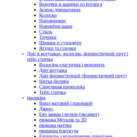
Веночки и шарики из ротанга
Зелень декоративна
Колоски
Наповнювач
Новорічні шари
Сізаль
Тичінки
Шишки и сухоцвіти
Ягідки та гілочки
Дріт в котушках, волосінь, флористичний прут і
тейп стрічка
Волосінь еластична і мононить
Дріт котушка
Дріт флористичний (флористичний прут)
Нитка бісерна
Синельная проволока
Тейп стрічка
екошкіра
Вініл матовий і прозорий
Джинс
Еко замша і велюр (оксамит)
екокожа Металік та 3D
екокожа матова
екошкіра блискуча
Екошкіра з кольоровими принтами