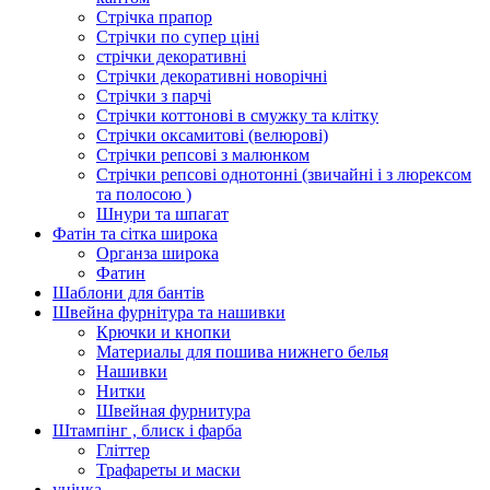
Стрічка прапор
Стрічки по супер ціні
стрічки декоративні
Стрічки декоративні новорічні
Стрічки з парчі
Стрічки коттонові в смужку та клітку
Стрічки оксамитові (велюрові)
Стрічки репсові з малюнком
Стрічки репсові однотонні (звичайні і з люрексом
та полосою )
Шнури та шпагат
Фатін та сітка широка
Органза широка
Фатин
Шаблони для бантів
Швейна фурнітура та нашивки
Крючки и кнопки
Материалы для пошива нижнего белья
Нашивки
Нитки
Швейная фурнитура
Штампінг , блиск і фарба
Гліттер
Трафареты и маски
уцінка