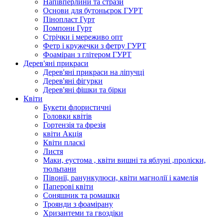
Напівперлини та стрази
Основи для бутоньєрок ГУРТ
Пінопласт Гурт
Помпони Гурт
Стрічки і мереживо опт
Фетр і кружечки з фетру ГУРТ
Фоаміран з глітером ГУРТ
Дерев'яні прикраси
Дерев'яні прикраси на ліпучці
Дерев'яні фігурки
Дерев'яні фішки та бірки
Квіти
Букети флористичні
Головки квітів
Гортензія та фрезія
квіти Акція
Квіти пласкі
Листя
Маки, еустома , квіти вишні та яблуні ,проліски,
тюльпани
Півонії, ранункулюси, квіти магнолії і камелія
Паперові квіти
Соняшник та ромашки
Троянди з фоамірану
Хризантеми та гвоздіки