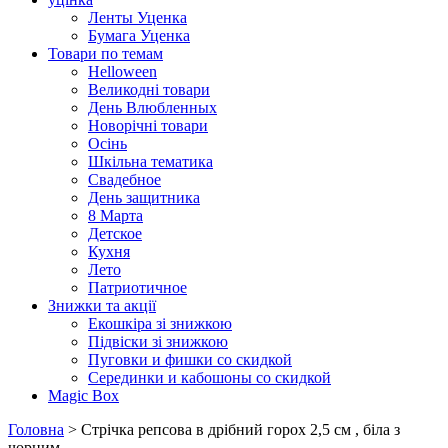
Ленты Уценка
Бумага Уценка
Товари по темам
Helloween
Великодні товари
День Влюбленных
Новорічні товари
Осінь
Шкільна тематика
Свадебное
День защитника
8 Марта
Детское
Кухня
Лето
Патриотичное
Знижки та акції
Екошкіра зі знижкою
Підвіски зі знижкою
Пуговки и фишки со скидкой
Серединки и кабошоны со скидкой
Magic Box
Головна
> Стрічка репсова в дрібний горох 2,5 см , біла з
чорним