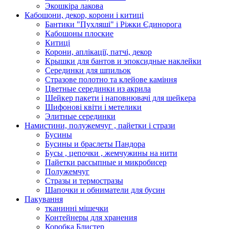
Экошкiра лакова
Кабошони, декор, корони і китиці
Бантики "Пухляші" і Ріжки Єдинорога
Кабошоны плоские
Китиці
Корони, аплікації, патчі, декор
Крышки для бантов и эпоксидные наклейки
Серединки для шпильок
Стразове полотно та клейове каміння
Цветные серединки из акрила
Шейкер пакети і наповнювачі для шейкера
Шифонові квіти і метелики
Элитные серединки
Намистини, полужемчуг , пайетки і стрази
Бусины
Бусины и браслеты Пандора
Бусы , цепочки , жемчужины на нити
Пайетки рассыпные и микробисер
Полужемчуг
Стразы и термостразы
Шапочки и обниматели для бусин
Пакування
тканинні мішечки
Контейнеры для хранения
Коробка Блистер