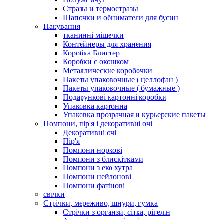
Стразы и термостразы
Шапочки и обниматели для бусин
Пакування
тканинні мішечки
Контейнеры для хранения
Коробка Блистер
Коробки с окошком
Металлические коробочки
Пакеты упаковочные ( целлофан )
Пакеты упаковочные ( бумажные )
Подарункові картонні коробки
Упаковка картонна
Упаковка прозрачная и курьерские пакеты
Помпони, пір'я і декоративні очі
Декоративні очі
Пір'я
Помпони норкові
Помпони з блискітками
Помпони з еко хутра
Помпони нейлонові
Помпони фатінові
свічки
Стрічки, мереживо, шнури, гумка
Стрічки з органзи, сітка, рігелін