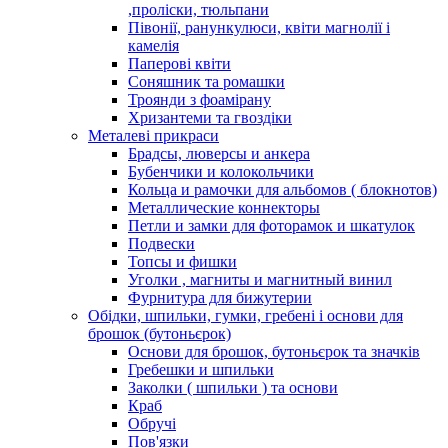
,проліски, тюльпани
Півонії, ранункулюси, квіти магнолії і
камелія
Паперові квіти
Соняшник та ромашки
Троянди з фоамірану
Хризантеми та гвоздіки
Металеві прикраси
Брадсы, люверсы и анкера
Бубенчики и колокольчики
Кольца и рамочки для альбомов ( блокнотов)
Металлические коннекторы
Петли и замки для фоторамок и шкатулок
Подвески
Топсы и фишки
Уголки , магниты и магнитный винил
Фурнитура для бижутерии
Обідки, шпильки, гумки, гребені і основи для
брошок (бутоньєрок)
Основи для брошок, бутоньєрок та значків
Гребешки и шпильки
Заколки ( шпильки ) та основи
Краб
Обручі
Пов'язки