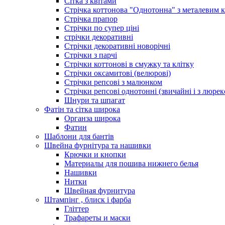
Сітка з квітами
Стрічка коттонова "Однотонна" з металевим 
Стрічка прапор
Стрічки по супер ціні
стрічки декоративні
Стрічки декоративні новорічні
Стрічки з парчі
Стрічки коттонові в смужку та клітку
Стрічки оксамитові (велюрові)
Стрічки репсові з малюнком
Стрічки репсові однотонні (звичайні і з люре
Шнури та шпагат
Фатін та сітка широка
Органза широка
Фатин
Шаблони для бантів
Швейна фурнітура та нашивки
Крючки и кнопки
Материалы для пошива нижнего белья
Нашивки
Нитки
Швейная фурнитура
Штампінг , блиск і фарба
Гліттер
Трафареты и маски