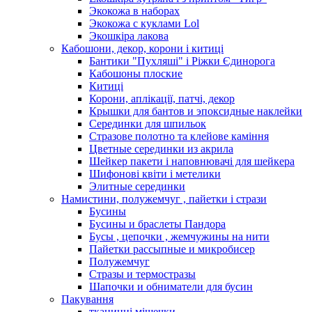
Экокожа в наборах
Экокожа с куклами Lol
Экошкiра лакова
Кабошони, декор, корони і китиці
Бантики "Пухляші" і Ріжки Єдинорога
Кабошоны плоские
Китиці
Корони, аплікації, патчі, декор
Крышки для бантов и эпоксидные наклейки
Серединки для шпильок
Стразове полотно та клейове каміння
Цветные серединки из акрила
Шейкер пакети і наповнювачі для шейкера
Шифонові квіти і метелики
Элитные серединки
Намистини, полужемчуг , пайетки і стрази
Бусины
Бусины и браслеты Пандора
Бусы , цепочки , жемчужины на нити
Пайетки рассыпные и микробисер
Полужемчуг
Стразы и термостразы
Шапочки и обниматели для бусин
Пакування
тканинні мішечки