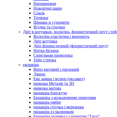
Наповнювач
Новорічні шари
Сізаль
Тичінки
Шишки и сухоцвіти
Ягідки та гілочки
Дріт в котушках, волосінь, флористичний прут і тей
Волосінь еластична і мононить
Дріт котушка
Дріт флористичний (флористичний прут)
Нитка бісерна
Синельная проволока
Тейп стрічка
екошкіра
Вініл матовий і прозорий
Джинс
Еко замша і велюр (оксамит)
екокожа Металік та 3D
екокожа матова
екошкіра блискуча
Екошкіра з кольоровими принтами
екошкіра омбре
екошкіра сіточка і мережива
екошкіра хз малюнком
Екошкіра хутряна і з принтом "Тигр"