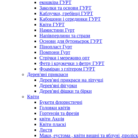
екошкіра ГУРТ
Заколки та основи ГУРТ
Каблучки, гребінці ГУРТ
Кабошони і серединки ГУРТ
Квіти ГУРТ
Намистини Гурт
Напівперлини та стрази
Основи для бутоньєрок ГУРТ
Пінопласт Гурт
Помпони Гурт
Стрічки і мереживо опт
Фетр і кружечки з фетру ГУРТ
Фоаміран з глітером ГУРТ
Дерев'яні прикраси
Дерев'яні прикраси на ліпучці
Дерев'яні фігурки
Дерев'яні фішки та бірки
Квіти
Букети флористичні
Головки квітів
Гортензія та фрезія
квіти Акція
Квіти пласкі
Листя
Маки, еустома , квіти вишні та яблуні ,проліс