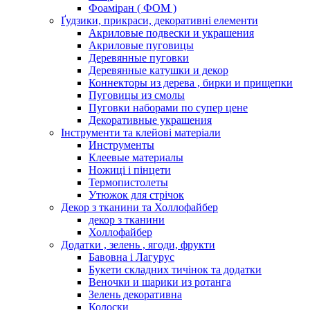
Фоаміран ( ФОМ )
Ґудзики, прикраси, декоративні елементи
Акриловые подвески и украшения
Акриловые пуговицы
Деревянные пуговки
Деревянные катушки и декор
Коннекторы из дерева , бирки и прищепки
Пуговицы из смолы
Пуговки наборами по супер цене
Декоративные украшения
Інструменти та клейові матеріали
Инструменты
Клеевые материалы
Ножиці і пінцети
Термопистолеты
Утюжок для стрічок
Декор з тканини та Холлофайбер
декор з тканини
Холлофайбер
Додатки , зелень , ягоди, фрукти
Бавовна і Лагурус
Букети складних тичінок та додатки
Веночки и шарики из ротанга
Зелень декоративна
Колоски