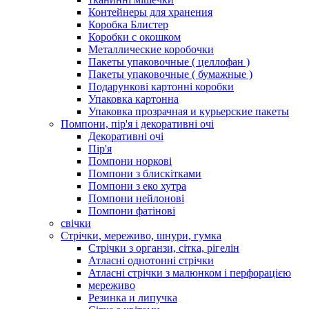
Контейнеры для хранения
Коробка Блистер
Коробки с окошком
Металлические коробочки
Пакеты упаковочные ( целлофан )
Пакеты упаковочные ( бумажные )
Подарункові картонні коробки
Упаковка картонна
Упаковка прозрачная и курьерские пакеты
Помпони, пір'я і декоративні очі
Декоративні очі
Пір'я
Помпони норкові
Помпони з блискітками
Помпони з еко хутра
Помпони нейлонові
Помпони фатінові
свічки
Стрічки, мереживо, шнури, гумка
Стрічки з органзи, сітка, рігелін
Атласні однотонні стрічки
Атласні стрічки з малюнком і перфорацією
мереживо
Резинка и липучка