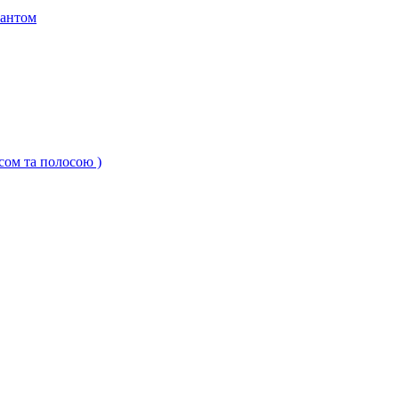
кантом
ксом та полосою )