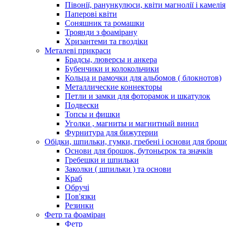
Півонії, ранункулюси, квіти магнолії і камелія
Паперові квіти
Соняшник та ромашки
Троянди з фоамірану
Хризантеми та гвоздіки
Металеві прикраси
Брадсы, люверсы и анкера
Бубенчики и колокольчики
Кольца и рамочки для альбомов ( блокнотов)
Металлические коннекторы
Петли и замки для фоторамок и шкатулок
Подвески
Топсы и фишки
Уголки , магниты и магнитный винил
Фурнитура для бижутерии
Обідки, шпильки, гумки, гребені і основи для брош
Основи для брошок, бутоньєрок та значків
Гребешки и шпильки
Заколки ( шпильки ) та основи
Краб
Обручі
Пов'язки
Резинки
Фетр та фоаміран
Фетр