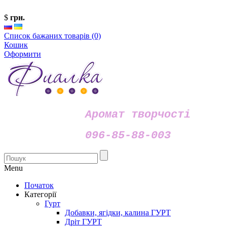
$
грн.
Список бажаних товарів (0)
Кошик
Оформити
Аромат творчості
096-85-88-003
Menu
Початок
Категорії
Гурт
Добавки, ягідки, калина ГУРТ
Дріт ГУРТ