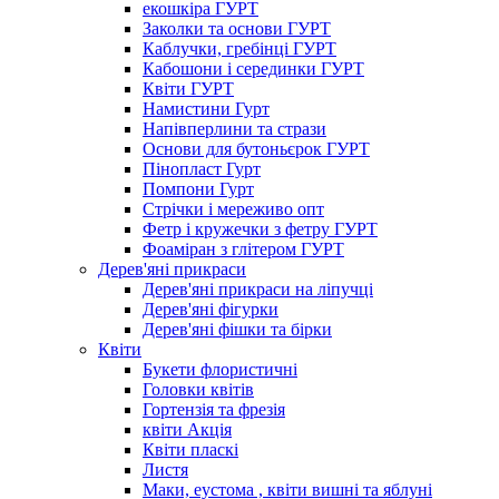
екошкіра ГУРТ
Заколки та основи ГУРТ
Каблучки, гребінці ГУРТ
Кабошони і серединки ГУРТ
Квіти ГУРТ
Намистини Гурт
Напівперлини та стрази
Основи для бутоньєрок ГУРТ
Пінопласт Гурт
Помпони Гурт
Стрічки і мереживо опт
Фетр і кружечки з фетру ГУРТ
Фоаміран з глітером ГУРТ
Дерев'яні прикраси
Дерев'яні прикраси на ліпучці
Дерев'яні фігурки
Дерев'яні фішки та бірки
Квіти
Букети флористичні
Головки квітів
Гортензія та фрезія
квіти Акція
Квіти пласкі
Листя
Маки, еустома , квіти вишні та яблуні