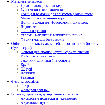
Металеві прикраси
Брадсы, люверсы и анкера
Бубенчики и колокольчики
Кольца и рамочки для альбомов ( блокнотов)
Металлические коннекторы
Петли и замки для фоторамок и шкатулок
Подвески
Топсы и фишки
Уголки , магниты и магнитный винил
Фурнитура для бижутерии
Обідки, шпильки, гумки, гребені і основи для брошок
(бутоньєрок)
Основи для брошок, бутоньєрок та значків
Гребешки и шпильки
Заколки ( шпильки ) та основи
Краб
Обручі
Пов'язки
Резинки
Фетр та фоаміран
Фетр
Фоаміран ( ФОМ )
Ґудзики, прикраси, декоративні елементи
Акриловые подвески и украшения
Акриловые пуговицы