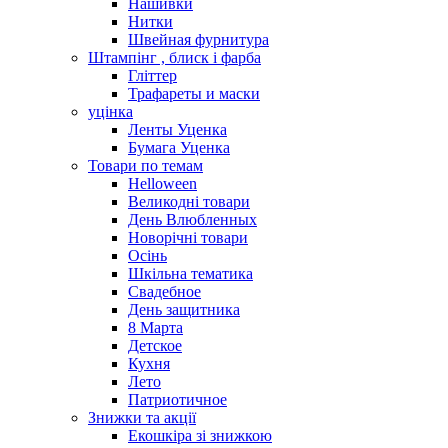
Нашивки
Нитки
Швейная фурнитура
Штампінг , блиск і фарба
Гліттер
Трафареты и маски
уцінка
Ленты Уценка
Бумага Уценка
Товари по темам
Helloween
Великодні товари
День Влюбленных
Новорічні товари
Осінь
Шкільна тематика
Свадебное
День защитника
8 Марта
Детское
Кухня
Лето
Патриотичное
Знижки та акції
Екошкіра зі знижкою