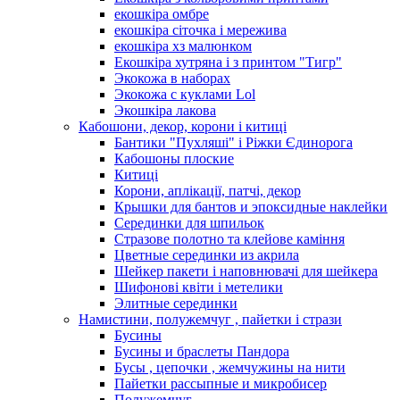
екошкіра омбре
екошкіра сіточка і мережива
екошкіра хз малюнком
Екошкіра хутряна і з принтом "Тигр"
Экокожа в наборах
Экокожа с куклами Lol
Экошкiра лакова
Кабошони, декор, корони і китиці
Бантики "Пухляші" і Ріжки Єдинорога
Кабошоны плоские
Китиці
Корони, аплікації, патчі, декор
Крышки для бантов и эпоксидные наклейки
Серединки для шпильок
Стразове полотно та клейове каміння
Цветные серединки из акрила
Шейкер пакети і наповнювачі для шейкера
Шифонові квіти і метелики
Элитные серединки
Намистини, полужемчуг , пайетки і стрази
Бусины
Бусины и браслеты Пандора
Бусы , цепочки , жемчужины на нити
Пайетки рассыпные и микробисер
Полужемчуг