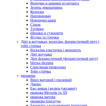
Веночки и шарики из ротанга
Зелень декоративна
Колоски
Наповнювач
Новорічні шари
Сізаль
Тичінки
Шишки и сухоцвіти
Ягідки та гілочки
Дріт в котушках, волосінь, флористичний прут і
тейп стрічка
Волосінь еластична і мононить
Дріт котушка
Дріт флористичний (флористичний прут)
Нитка бісерна
Синельная проволока
Тейп стрічка
екошкіра
Вініл матовий і прозорий
Джинс
Еко замша і велюр (оксамит)
екокожа Металік та 3D
екокожа матова
екошкіра блискуча
Екошкіра з кольоровими принтами