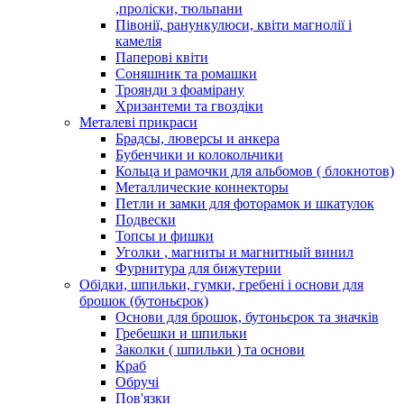
,проліски, тюльпани
Півонії, ранункулюси, квіти магнолії і
камелія
Паперові квіти
Соняшник та ромашки
Троянди з фоамірану
Хризантеми та гвоздіки
Металеві прикраси
Брадсы, люверсы и анкера
Бубенчики и колокольчики
Кольца и рамочки для альбомов ( блокнотов)
Металлические коннекторы
Петли и замки для фоторамок и шкатулок
Подвески
Топсы и фишки
Уголки , магниты и магнитный винил
Фурнитура для бижутерии
Обідки, шпильки, гумки, гребені і основи для
брошок (бутоньєрок)
Основи для брошок, бутоньєрок та значків
Гребешки и шпильки
Заколки ( шпильки ) та основи
Краб
Обручі
Пов'язки