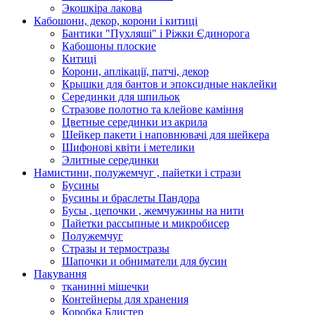
Экошкiра лакова
Кабошони, декор, корони і китиці
Бантики "Пухляші" і Ріжки Єдинорога
Кабошоны плоские
Китиці
Корони, аплікації, патчі, декор
Крышки для бантов и эпоксидные наклейки
Серединки для шпильок
Стразове полотно та клейове каміння
Цветные серединки из акрила
Шейкер пакети і наповнювачі для шейкера
Шифонові квіти і метелики
Элитные серединки
Намистини, полужемчуг , пайетки і стрази
Бусины
Бусины и браслеты Пандора
Бусы , цепочки , жемчужины на нити
Пайетки рассыпные и микробисер
Полужемчуг
Стразы и термостразы
Шапочки и обниматели для бусин
Пакування
тканинні мішечки
Контейнеры для хранения
Коробка Блистер