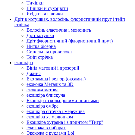
Тичінки
Шишки и сухоцвіти
Ягідки та гілочки
Дріт в котушках, волосінь, флористичний прут і тейп
стрічка
Волосінь еластична і мононить
Дріт котушка
Дріт флористичний (флористичний прут)
Нитка бісерна
Синельная проволока
Тейп стрічка
екошкіра
Вініл матовий і прозорий
Джинс
Еко замша і велюр (оксамит)
екокожа Металік та 3D
екокожа матова
екошкіра блискуча
Екошкіра з кольоровими принтами
екошкіра омбре
екошкіра сіточка і мережива
екошкіра хз малюнком
Екошкіра хутряна і з принтом "Тигр"
Экокожа в наборах
Экокожа с куклами Lol