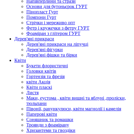
Напівперлини та стрази
Основи для бутоньєрок ГУРТ
Пінопласт Гурт
Помпони Гурт
Стрічки і мереживо опт
Фетр і кружечки з фетру ГУРТ
Фоаміран з глітером ГУРТ
Дерев'яні прикраси
Дерев'яні прикраси на ліпучці
Дерев'яні фігурки
Дерев'яні фішки та бірки
Квіти
Букети флористичні
Головки квітів
Гортензія та фрезія
квіти Акція
Квіти пласкі
Листя
Маки, еустома , квіти вишні та яблуні ,проліски,
тюльпани
Півонії, ранункулюси, квіти магнолії і камелія
Паперові квіти
Соняшник та ромашки
Троянди з фоамірану
Хризантеми та гвоздіки