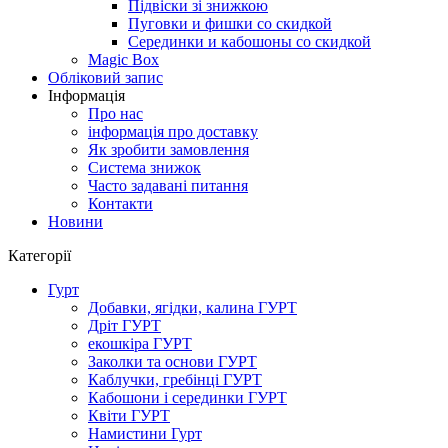
Підвіски зі знижкою
Пуговки и фишки со скидкой
Серединки и кабошоны со скидкой
Magic Box
Обліковий запис
Інформація
Про нас
інформація про доставку
Як зробити замовлення
Система знижок
Часто задавані питання
Контакти
Новини
Категорії
Гурт
Добавки, ягідки, калина ГУРТ
Дріт ГУРТ
екошкіра ГУРТ
Заколки та основи ГУРТ
Каблучки, гребінці ГУРТ
Кабошони і серединки ГУРТ
Квіти ГУРТ
Намистини Гурт