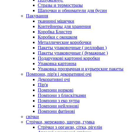
Стразы и термостразы
Шапочки и обниматели для бусин
Пакування
тканинні мішечки
Контейнеры для хранения
Коробка Блистер
Коробки с окошком
Металлические коробочки
Пакеты упаковочные ( целлофан )
Пакеты упаковочные ( бумажные )
Подарункові картонні коробки
Упаковка картонна
Упаковка прозрачная и курьерские пакеты
Помпони, пір'я і декоративні очі
Декоративні очі
Пір'я
Помпони норкові
Помпони з блискітками
Помпони з еко хутра
Помпони нейлонові
Помпони фатінові
свічки
Стрічки, мереживо, шнури, гумка
Стрічки з органзи, сітка, рігелін