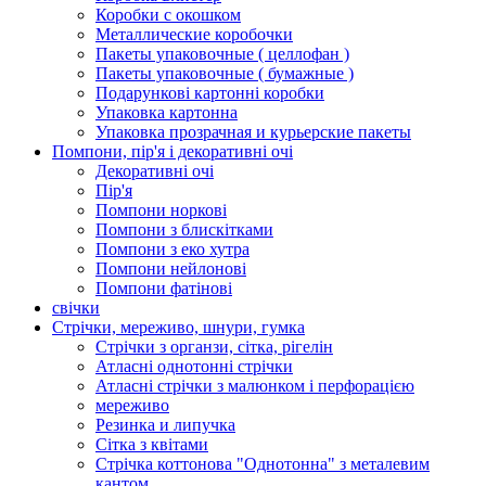
Коробки с окошком
Металлические коробочки
Пакеты упаковочные ( целлофан )
Пакеты упаковочные ( бумажные )
Подарункові картонні коробки
Упаковка картонна
Упаковка прозрачная и курьерские пакеты
Помпони, пір'я і декоративні очі
Декоративні очі
Пір'я
Помпони норкові
Помпони з блискітками
Помпони з еко хутра
Помпони нейлонові
Помпони фатінові
свічки
Стрічки, мереживо, шнури, гумка
Стрічки з органзи, сітка, рігелін
Атласні однотонні стрічки
Атласні стрічки з малюнком і перфорацією
мереживо
Резинка и липучка
Сітка з квітами
Стрічка коттонова "Однотонна" з металевим
кантом