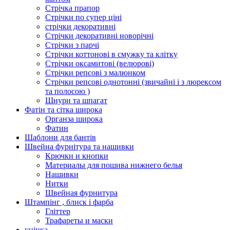
Стрічка прапор
Стрічки по супер ціні
стрічки декоративні
Стрічки декоративні новорічні
Стрічки з парчі
Стрічки коттонові в смужку та клітку
Стрічки оксамитові (велюрові)
Стрічки репсові з малюнком
Стрічки репсові однотонні (звичайні і з люрексом
та полосою )
Шнури та шпагат
Фатін та сітка широка
Органза широка
Фатин
Шаблони для бантів
Швейна фурнітура та нашивки
Крючки и кнопки
Материалы для пошива нижнего белья
Нашивки
Нитки
Швейная фурнитура
Штампінг , блиск і фарба
Гліттер
Трафареты и маски
уцінка