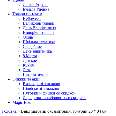
Ленты Уценка
Бумага Уценка
Товари по темам
Helloween
Великодні товари
День Влюбленных
Новорічні товари
Осінь
Шкільна тематика
Свадебное
День защитника
8 Марта
Детское
Кухня
Лето
Патриотичное
Знижки та акції
Екошкіра зі знижкою
Підвіски зі знижкою
Пуговки и фишки со скидкой
Серединки и кабошоны со скидкой
Magic Box
Головна
> Вініл матовий оксамитовий, голубий 20 * 34 см