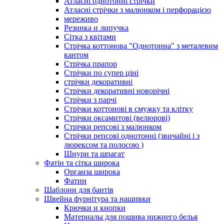
Атласні однотонні стрічки
Атласні стрічки з малюнком і перфорацією
мереживо
Резинка и липучка
Сітка з квітами
Стрічка коттонова "Однотонна" з металевим
кантом
Стрічка прапор
Стрічки по супер ціні
стрічки декоративні
Стрічки декоративні новорічні
Стрічки з парчі
Стрічки коттонові в смужку та клітку
Стрічки оксамитові (велюрові)
Стрічки репсові з малюнком
Стрічки репсові однотонні (звичайні і з
люрексом та полосою )
Шнури та шпагат
Фатін та сітка широка
Органза широка
Фатин
Шаблони для бантів
Швейна фурнітура та нашивки
Крючки и кнопки
Материалы для пошива нижнего белья