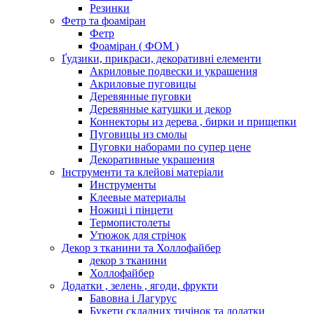
Резинки
Фетр та фоаміран
Фетр
Фоаміран ( ФОМ )
Ґудзики, прикраси, декоративні елементи
Акриловые подвески и украшения
Акриловые пуговицы
Деревянные пуговки
Деревянные катушки и декор
Коннекторы из дерева , бирки и прищепки
Пуговицы из смолы
Пуговки наборами по супер цене
Декоративные украшения
Інструменти та клейові матеріали
Инструменты
Клеевые материалы
Ножиці і пінцети
Термопистолеты
Утюжок для стрічок
Декор з тканини та Холлофайбер
декор з тканини
Холлофайбер
Додатки , зелень , ягоди, фрукти
Бавовна і Лагурус
Букети складних тичінок та додатки