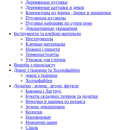
Деревянные пуговки
Деревянные катушки и декор
Коннекторы из дерева , бирки и прищепки
Пуговицы из смолы
Пуговки наборами по супер цене
Декоративные украшения
Інструменти та клейові матеріали
Инструменты
Клеевые материалы
Ножиці і пінцети
Термопистолеты
Утюжок для стрічок
Вироби з пінопласту
Декор з тканини та Холлофайбер
декор з тканини
Холлофайбер
Додатки , зелень , ягоди, фрукти
Бавовна і Лагурус
Букети складних тичінок та додатки
Веночки и шарики из ротанга
Зелень декоративна
Колоски
Наповнювач
Новорічні шари
Сізаль