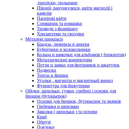
,проліски, тюльпани
Півонії, ранункулюси, квіти магнолії і
камелія
Паперові квіти
Соняшник та ромашки
Троянди з фоамірану
Хризантеми та гвоздіки
Металеві прикраси
Брадсы, люверсы и анкера
Бубенчики и колокольчики
Кольца и рамочки для альбомов ( блокнотов)
Металлические коннекторы
Петли и замки для фоторамок и шкатулок
Подвески
Топсы и фишки
Уголки , магниты и магнитный винил
Фурнитура для бижутерии
Обідки, шпильки, гумки, гребені і основи для
брошок (бутоньєрок)
Основи для брошок, бутоньєрок та значків
Гребешки и шпильки
Заколки ( шпильки ) та основи
Краб
Обручі
Пов'язки