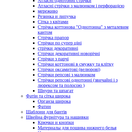
Атласні однотонні стрічки
Атласні стрічки з малюнком і перфорацією
мереживо
Резинка и липучка
Сітка з квітами
Стрічка коттонова "Однотонна" з металевим
кантом
Стрічка прапор
Стрічки по супер ціні
стрічки декоративні
Стрічки декоративні новорічні
Стрічки з парчі
Стрічки коттонові в смужку та клітку
Стрічки оксамитові (велюрові)
Стрічки репсові з малюнком
Стрічки репсові однотонні (звичайні і з
люрексом та полосою )
Шнури та шпагат
Фатін та сітка широка
Органза широка
Фатин
Шаблони для бантів
Швейна фурнітура та нашивки
Крючки и кнопки
Материалы для пошива нижнего белья