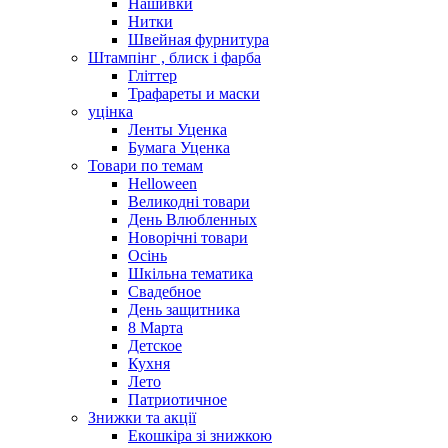
Нашивки
Нитки
Швейная фурнитура
Штампінг , блиск і фарба
Гліттер
Трафареты и маски
уцінка
Ленты Уценка
Бумага Уценка
Товари по темам
Helloween
Великодні товари
День Влюбленных
Новорічні товари
Осінь
Шкільна тематика
Свадебное
День защитника
8 Марта
Детское
Кухня
Лето
Патриотичное
Знижки та акції
Екошкіра зі знижкою