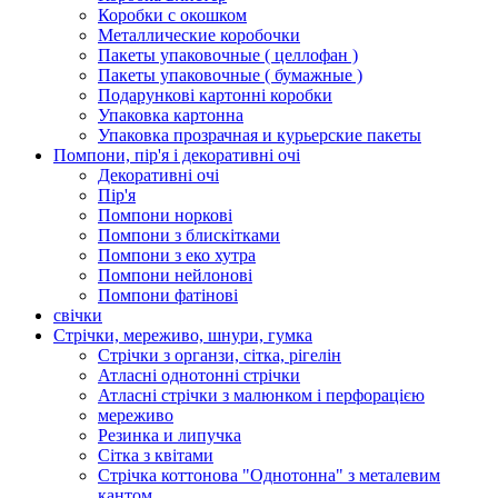
Коробки с окошком
Металлические коробочки
Пакеты упаковочные ( целлофан )
Пакеты упаковочные ( бумажные )
Подарункові картонні коробки
Упаковка картонна
Упаковка прозрачная и курьерские пакеты
Помпони, пір'я і декоративні очі
Декоративні очі
Пір'я
Помпони норкові
Помпони з блискітками
Помпони з еко хутра
Помпони нейлонові
Помпони фатінові
свічки
Стрічки, мереживо, шнури, гумка
Стрічки з органзи, сітка, рігелін
Атласні однотонні стрічки
Атласні стрічки з малюнком і перфорацією
мереживо
Резинка и липучка
Сітка з квітами
Стрічка коттонова "Однотонна" з металевим
кантом