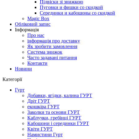
Підвіски зі знижкою
Пуговки и фишки со скидкой
Серединки и кабошоны со скидкой
Magic Box
Обліковий запис
Інформація
Про нас
інформація про доставку
Як зробити замовлення
Система знижок
Часто задавані питання
Контакти
Новини
Категорії
Гурт
Добавки, ягідки, калина ГУРТ
Дріт ГУРТ
екошкіра ГУРТ
Заколки та основи ГУРТ
Каблучки, гребінці ГУРТ
Кабошони і серединки ГУРТ
Квіти ГУРТ
Намистини Гурт