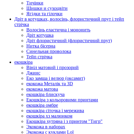
Тичінки
Шишки и сухоцвіти
Ягідки та гілочки
Дріт в котушках, волосінь, флористичний прут і тейп
стрічка
Волосінь еластична і мононить
Дріт котушка
Дріт флористичний (флористичний прут)
Нитка бісерна
Синельная проволока
Тейп стрічка
екошкіра
Вініл матовий і прозорий
Джинс
Еко замша і велюр (оксамит)
екокожа Металік та 3D
екокожа матова
екошкіра блискуча
Екошкіра з кольоровими принтами
екошкіра омбре
екошкіра сіточка і мережива
екошкіра хз малюнком
Екошкіра хутряна і з принтом "Тигр"
Экокожа в наборах
Экокожа с куклами Lol