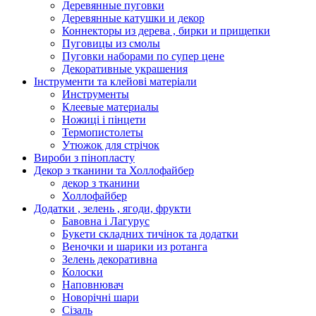
Деревянные пуговки
Деревянные катушки и декор
Коннекторы из дерева , бирки и прищепки
Пуговицы из смолы
Пуговки наборами по супер цене
Декоративные украшения
Інструменти та клейові матеріали
Инструменты
Клеевые материалы
Ножиці і пінцети
Термопистолеты
Утюжок для стрічок
Вироби з пінопласту
Декор з тканини та Холлофайбер
декор з тканини
Холлофайбер
Додатки , зелень , ягоди, фрукти
Бавовна і Лагурус
Букети складних тичінок та додатки
Веночки и шарики из ротанга
Зелень декоративна
Колоски
Наповнювач
Новорічні шари
Сізаль