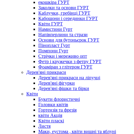
екошкіра ГУРТ
Заколки та основи ГУРТ
Каблучки, гребінці ГУРТ
Кабошони і серединки ГУРТ
Квіти ГУРТ
Намистини Гурт
Напівперлини та стрази
Основи для бутоньєрок ГУРТ
Пінопласт Гурт
Помпони Гурт
Стрічки і мереживо опт
Фетр і кружечки з фетру ГУРТ
Фоаміран з глітером ГУРТ
Дерев'яні прикраси
Дерев'яні прикраси на ліпучці
Дерев'яні фігурки
Дерев'яні фішки та бірки
Квіти
Букети флористичні
Головки квітів
Гортензія та фрезія
квіти Акція
Квіти пласкі
Листя
Маки, еустома , квіти вишні та яблуні