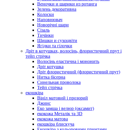
Веночки и шарики из ротанга
Зелень декоративна
Колоски
Наповнювач
Новорічні шари
Сізаль
Тичінки
Шишки и сухоцвіти
Ягідки та гілочки
Дріт в котушках, волосінь, флористичний прут і
тейп стрічка
Волосінь еластична і мононить
Дріт котушка
Дріт флористичний (флористичний прут)
Нитка бісерна
Синельная проволока
Тейп стрічка
екошкіра
Вініл матовий і прозорий
Джинс
Еко замша і велюр (оксамит)
екокожа Металік та 3D
екокожа матова
екошкіра блискуча
Екошкіра з кольоровими принтами