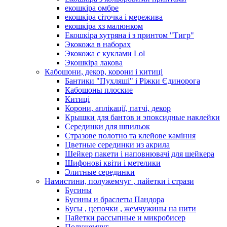
екошкіра омбре
екошкіра сіточка і мережива
екошкіра хз малюнком
Екошкіра хутряна і з принтом "Тигр"
Экокожа в наборах
Экокожа с куклами Lol
Экошкiра лакова
Кабошони, декор, корони і китиці
Бантики "Пухляші" і Ріжки Єдинорога
Кабошоны плоские
Китиці
Корони, аплікації, патчі, декор
Крышки для бантов и эпоксидные наклейки
Серединки для шпильок
Стразове полотно та клейове каміння
Цветные серединки из акрила
Шейкер пакети і наповнювачі для шейкера
Шифонові квіти і метелики
Элитные серединки
Намистини, полужемчуг , пайетки і стрази
Бусины
Бусины и браслеты Пандора
Бусы , цепочки , жемчужины на нити
Пайетки рассыпные и микробисер
Полужемчуг