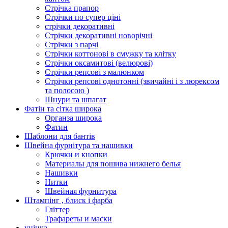
Стрічка прапор
Стрічки по супер ціні
стрічки декоративні
Стрічки декоративні новорічні
Стрічки з парчі
Стрічки коттонові в смужку та клітку
Стрічки оксамитові (велюрові)
Стрічки репсові з малюнком
Стрічки репсові однотонні (звичайні і з люрексом
та полосою )
Шнури та шпагат
Фатін та сітка широка
Органза широка
Фатин
Шаблони для бантів
Швейна фурнітура та нашивки
Крючки и кнопки
Материалы для пошива нижнего белья
Нашивки
Нитки
Швейная фурнитура
Штампінг , блиск і фарба
Гліттер
Трафареты и маски
уцінка