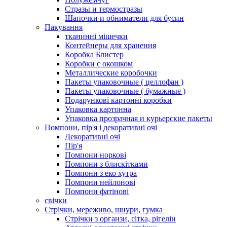
Стразы и термостразы
Шапочки и обниматели для бусин
Пакування
тканинні мішечки
Контейнеры для хранения
Коробка Блистер
Коробки с окошком
Металлические коробочки
Пакеты упаковочные ( целлофан )
Пакеты упаковочные ( бумажные )
Подарункові картонні коробки
Упаковка картонна
Упаковка прозрачная и курьерские пакеты
Помпони, пір'я і декоративні очі
Декоративні очі
Пір'я
Помпони норкові
Помпони з блискітками
Помпони з еко хутра
Помпони нейлонові
Помпони фатінові
свічки
Стрічки, мереживо, шнури, гумка
Стрічки з органзи, сітка, рігелін