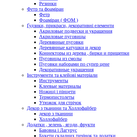
Резинки
Фетр та фоаміран
Фетр
Фоаміран ( ФОМ )
Ґудзики, прикраси, декоративні елементи
Акриловые подвески и украшения
Акриловые пуговицы
Деревянные пуговки
Деревянные катушки и декор
Коннекторы из дерева , бирки и прищепки
Пуговицы из смолы
Пуговки наборами по супер цене
Декоративные украшения
Інструменти та клейові матеріали
Инструменты
Клеевые материалы
Ножиці і пінцети
Термопистолеты
Утюжок для стрічок
Декор з тканини та Холлофайбер
декор з тканини
Холлофайбер
Додатки , зелень , ягоди, фрукти
Бавовна і Лагурус
Букети складних тичінок та додатки