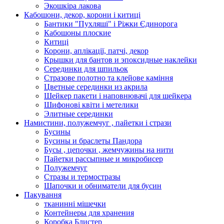
Экошкiра лакова
Кабошони, декор, корони і китиці
Бантики "Пухляші" і Ріжки Єдинорога
Кабошоны плоские
Китиці
Корони, аплікації, патчі, декор
Крышки для бантов и эпоксидные наклейки
Серединки для шпильок
Стразове полотно та клейове каміння
Цветные серединки из акрила
Шейкер пакети і наповнювачі для шейкера
Шифонові квіти і метелики
Элитные серединки
Намистини, полужемчуг , пайетки і стрази
Бусины
Бусины и браслеты Пандора
Бусы , цепочки , жемчужины на нити
Пайетки рассыпные и микробисер
Полужемчуг
Стразы и термостразы
Шапочки и обниматели для бусин
Пакування
тканинні мішечки
Контейнеры для хранения
Коробка Блистер