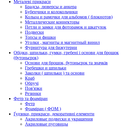
Металеві прикраси
Брадсы, люверсы и анкера
Бубенчики и колокольчики
Кольца и рамочки для альбомов ( блокнотов)
Металлические коннекторы
Петли и замки для фоторамок и шкатулок
Подвески
Топсы и фишки
Уголки , магниты и магнитный винил
Фурнитура для бижутерии
Обідки, шпильки, гумки, гребені і основи для брошок
(бутоньєрок)
Основи для брошок, бутоньєрок та значків
Гребешки и шпильки
Заколки ( шпильки ) та основи
Краб
Обручі
Пов'язки
Резинки
Фетр та фоаміран
Фетр
Фоаміран ( ФОМ )
Ґудзики, прикраси, декоративні елементи
Акриловые подвески и украшения
Акриловые пуговицы