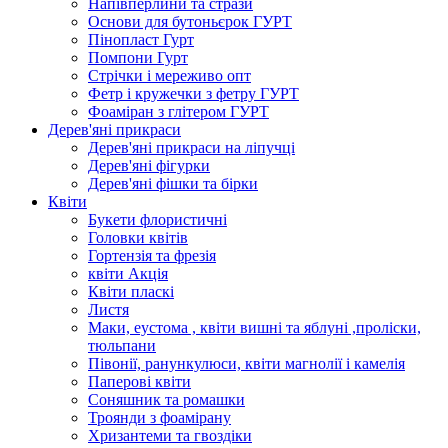
Напівперлини та стрази
Основи для бутоньєрок ГУРТ
Пінопласт Гурт
Помпони Гурт
Стрічки і мереживо опт
Фетр і кружечки з фетру ГУРТ
Фоаміран з глітером ГУРТ
Дерев'яні прикраси
Дерев'яні прикраси на ліпучці
Дерев'яні фігурки
Дерев'яні фішки та бірки
Квіти
Букети флористичні
Головки квітів
Гортензія та фрезія
квіти Акція
Квіти пласкі
Листя
Маки, еустома , квіти вишні та яблуні ,проліски,
тюльпани
Півонії, ранункулюси, квіти магнолії і камелія
Паперові квіти
Соняшник та ромашки
Троянди з фоамірану
Хризантеми та гвоздіки