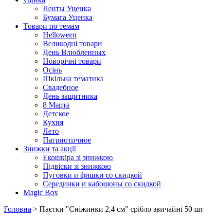
Ленты Уценка
Бумага Уценка
Товари по темам
Helloween
Великодні товари
День Влюбленных
Новорічні товари
Осінь
Шкільна тематика
Свадебное
День защитника
8 Марта
Детское
Кухня
Лето
Патриотичное
Знижки та акції
Екошкіра зі знижкою
Підвіски зі знижкою
Пуговки и фишки со скидкой
Серединки и кабошоны со скидкой
Magic Box
Головна
> Паєтки "Сніжинки 2,4 см" срібло звичайні 50 шт