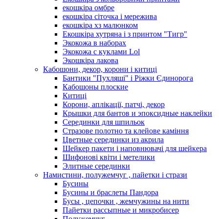
екошкіра омбре
екошкіра сіточка і мережива
екошкіра хз малюнком
Екошкіра хутряна і з принтом "Тигр"
Экокожа в наборах
Экокожа с куклами Lol
Экошкiра лакова
Кабошони, декор, корони і китиці
Бантики "Пухляші" і Ріжки Єдинорога
Кабошоны плоские
Китиці
Корони, аплікації, патчі, декор
Крышки для бантов и эпоксидные наклейки
Серединки для шпильок
Стразове полотно та клейове каміння
Цветные серединки из акрила
Шейкер пакети і наповнювачі для шейкера
Шифонові квіти і метелики
Элитные серединки
Намистини, полужемчуг , пайетки і стрази
Бусины
Бусины и браслеты Пандора
Бусы , цепочки , жемчужины на нити
Пайетки рассыпные и микробисер
Полужемчуг