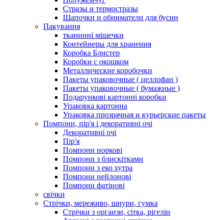
Стразы и термостразы
Шапочки и обниматели для бусин
Пакування
тканинні мішечки
Контейнеры для хранения
Коробка Блистер
Коробки с окошком
Металлические коробочки
Пакеты упаковочные ( целлофан )
Пакеты упаковочные ( бумажные )
Подарункові картонні коробки
Упаковка картонна
Упаковка прозрачная и курьерские пакеты
Помпони, пір'я і декоративні очі
Декоративні очі
Пір'я
Помпони норкові
Помпони з блискітками
Помпони з еко хутра
Помпони нейлонові
Помпони фатінові
свічки
Стрічки, мереживо, шнури, гумка
Стрічки з органзи, сітка, рігелін