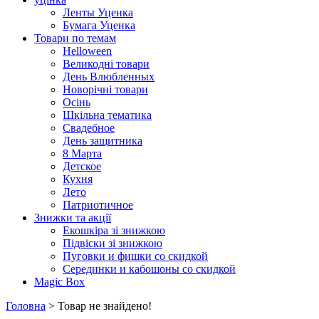
Ленты Уценка
Бумага Уценка
Товари по темам
Helloween
Великодні товари
День Влюбленных
Новорічні товари
Осінь
Шкільна тематика
Свадебное
День защитника
8 Марта
Детское
Кухня
Лето
Патриотичное
Знижки та акції
Екошкіра зі знижкою
Підвіски зі знижкою
Пуговки и фишки со скидкой
Серединки и кабошоны со скидкой
Magic Box
Головна
> Товар не знайдено!