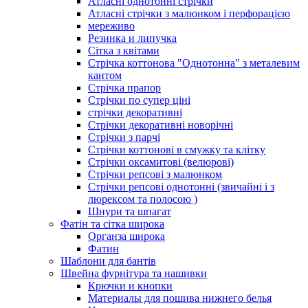
Атласні однотонні стрічки
Атласні стрічки з малюнком і перфорацією
мереживо
Резинка и липучка
Сітка з квітами
Стрічка коттонова "Однотонна" з металевим
кантом
Стрічка прапор
Стрічки по супер ціні
стрічки декоративні
Стрічки декоративні новорічні
Стрічки з парчі
Стрічки коттонові в смужку та клітку
Стрічки оксамитові (велюрові)
Стрічки репсові з малюнком
Стрічки репсові однотонні (звичайні і з
люрексом та полосою )
Шнури та шпагат
Фатін та сітка широка
Органза широка
Фатин
Шаблони для бантів
Швейна фурнітура та нашивки
Крючки и кнопки
Материалы для пошива нижнего белья