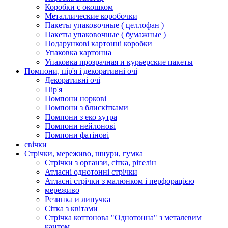
Коробки с окошком
Металлические коробочки
Пакеты упаковочные ( целлофан )
Пакеты упаковочные ( бумажные )
Подарункові картонні коробки
Упаковка картонна
Упаковка прозрачная и курьерские пакеты
Помпони, пір'я і декоративні очі
Декоративні очі
Пір'я
Помпони норкові
Помпони з блискітками
Помпони з еко хутра
Помпони нейлонові
Помпони фатінові
свічки
Стрічки, мереживо, шнури, гумка
Стрічки з органзи, сітка, рігелін
Атласні однотонні стрічки
Атласні стрічки з малюнком і перфорацією
мереживо
Резинка и липучка
Сітка з квітами
Стрічка коттонова "Однотонна" з металевим
кантом