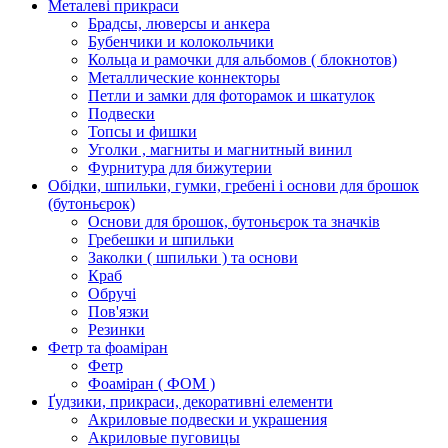
Металеві прикраси
Брадсы, люверсы и анкера
Бубенчики и колокольчики
Кольца и рамочки для альбомов ( блокнотов)
Металлические коннекторы
Петли и замки для фоторамок и шкатулок
Подвески
Топсы и фишки
Уголки , магниты и магнитный винил
Фурнитура для бижутерии
Обідки, шпильки, гумки, гребені і основи для брошок
(бутоньєрок)
Основи для брошок, бутоньєрок та значків
Гребешки и шпильки
Заколки ( шпильки ) та основи
Краб
Обручі
Пов'язки
Резинки
Фетр та фоаміран
Фетр
Фоаміран ( ФОМ )
Ґудзики, прикраси, декоративні елементи
Акриловые подвески и украшения
Акриловые пуговицы