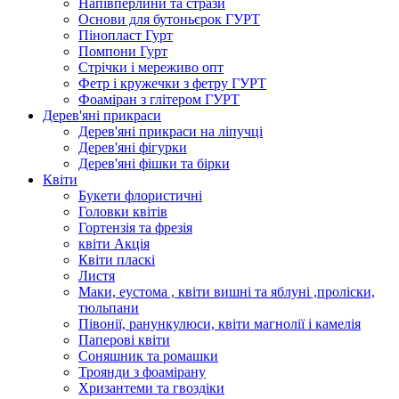
Напівперлини та стрази
Основи для бутоньєрок ГУРТ
Пінопласт Гурт
Помпони Гурт
Стрічки і мереживо опт
Фетр і кружечки з фетру ГУРТ
Фоаміран з глітером ГУРТ
Дерев'яні прикраси
Дерев'яні прикраси на ліпучці
Дерев'яні фігурки
Дерев'яні фішки та бірки
Квіти
Букети флористичні
Головки квітів
Гортензія та фрезія
квіти Акція
Квіти пласкі
Листя
Маки, еустома , квіти вишні та яблуні ,проліски,
тюльпани
Півонії, ранункулюси, квіти магнолії і камелія
Паперові квіти
Соняшник та ромашки
Троянди з фоамірану
Хризантеми та гвоздіки