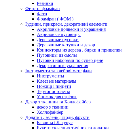
Резинки
Фетр та фоаміран
Фетр
Фоаміран ( ФОМ )
Ґудзики, прикраси, декоративні елементи
Акриловые подвески и украшения
Акриловые пуговицы
Деревянные пуговки
Деревянные катушки и декор
Коннекторы из дерева , бирки и прищепки
Пуговицы из смолы
Пуговки наборами по супер цене
Декоративные украшения
Інструменти та клейові матеріали
Инструменты
Клеевые материалы
Ножиці і пінцети
Термопистолеты
Утюжок для стрічок
Декор з тканини та Холлофайбер
декор з тканини
Холлофайбер
Додатки , зелень , ягоди, фрукти
Бавовна і Лагурус
Букети складних тичінок та додатки