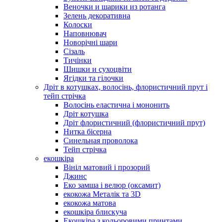
Веночки и шарики из ротанга
Зелень декоративна
Колоски
Наповнювач
Новорічні шари
Сізаль
Тичінки
Шишки и сухоцвіти
Ягідки та гілочки
Дріт в котушках, волосінь, флористичний прут і
тейп стрічка
Волосінь еластична і мононить
Дріт котушка
Дріт флористичний (флористичний прут)
Нитка бісерна
Синельная проволока
Тейп стрічка
екошкіра
Вініл матовий і прозорий
Джинс
Еко замша і велюр (оксамит)
екокожа Металік та 3D
екокожа матова
екошкіра блискуча
Екошкіра з кольоровими принтами