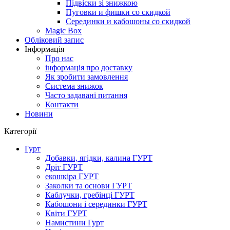
Підвіски зі знижкою
Пуговки и фишки со скидкой
Серединки и кабошоны со скидкой
Magic Box
Обліковий запис
Інформація
Про нас
інформація про доставку
Як зробити замовлення
Система знижок
Часто задавані питання
Контакти
Новини
Категорії
Гурт
Добавки, ягідки, калина ГУРТ
Дріт ГУРТ
екошкіра ГУРТ
Заколки та основи ГУРТ
Каблучки, гребінці ГУРТ
Кабошони і серединки ГУРТ
Квіти ГУРТ
Намистини Гурт