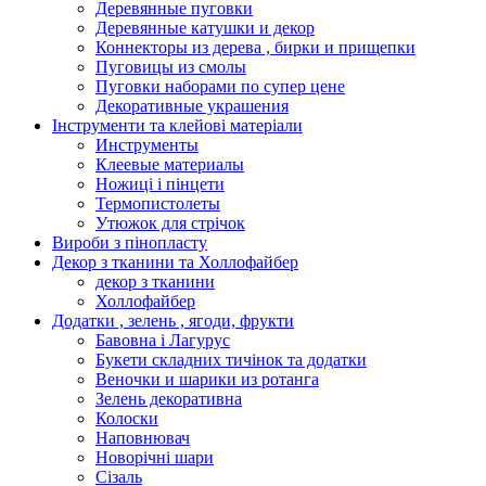
Деревянные пуговки
Деревянные катушки и декор
Коннекторы из дерева , бирки и прищепки
Пуговицы из смолы
Пуговки наборами по супер цене
Декоративные украшения
Інструменти та клейові матеріали
Инструменты
Клеевые материалы
Ножиці і пінцети
Термопистолеты
Утюжок для стрічок
Вироби з пінопласту
Декор з тканини та Холлофайбер
декор з тканини
Холлофайбер
Додатки , зелень , ягоди, фрукти
Бавовна і Лагурус
Букети складних тичінок та додатки
Веночки и шарики из ротанга
Зелень декоративна
Колоски
Наповнювач
Новорічні шари
Сізаль