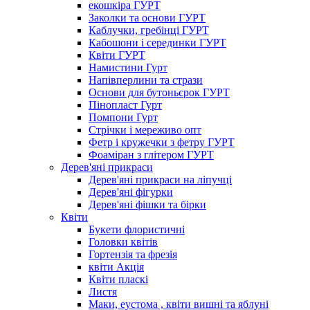
екошкіра ГУРТ
Заколки та основи ГУРТ
Каблучки, гребінці ГУРТ
Кабошони і серединки ГУРТ
Квіти ГУРТ
Намистини Гурт
Напівперлини та стрази
Основи для бутоньєрок ГУРТ
Пінопласт Гурт
Помпони Гурт
Стрічки і мереживо опт
Фетр і кружечки з фетру ГУРТ
Фоаміран з глітером ГУРТ
Дерев'яні прикраси
Дерев'яні прикраси на ліпучці
Дерев'яні фігурки
Дерев'яні фішки та бірки
Квіти
Букети флористичні
Головки квітів
Гортензія та фрезія
квіти Акція
Квіти пласкі
Листя
Маки, еустома , квіти вишні та яблуні