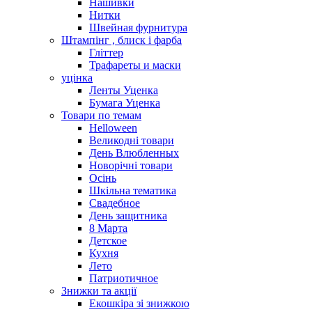
Нашивки
Нитки
Швейная фурнитура
Штампінг , блиск і фарба
Гліттер
Трафареты и маски
уцінка
Ленты Уценка
Бумага Уценка
Товари по темам
Helloween
Великодні товари
День Влюбленных
Новорічні товари
Осінь
Шкільна тематика
Свадебное
День защитника
8 Марта
Детское
Кухня
Лето
Патриотичное
Знижки та акції
Екошкіра зі знижкою