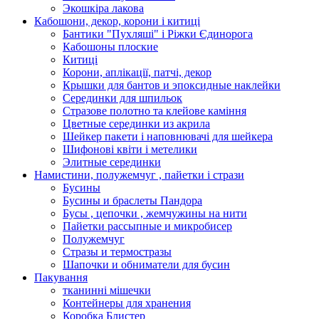
Экошкiра лакова
Кабошони, декор, корони і китиці
Бантики "Пухляші" і Ріжки Єдинорога
Кабошоны плоские
Китиці
Корони, аплікації, патчі, декор
Крышки для бантов и эпоксидные наклейки
Серединки для шпильок
Стразове полотно та клейове каміння
Цветные серединки из акрила
Шейкер пакети і наповнювачі для шейкера
Шифонові квіти і метелики
Элитные серединки
Намистини, полужемчуг , пайетки і стрази
Бусины
Бусины и браслеты Пандора
Бусы , цепочки , жемчужины на нити
Пайетки рассыпные и микробисер
Полужемчуг
Стразы и термостразы
Шапочки и обниматели для бусин
Пакування
тканинні мішечки
Контейнеры для хранения
Коробка Блистер