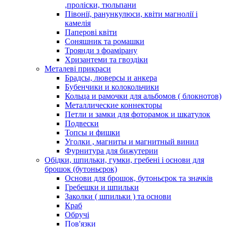
,проліски, тюльпани
Півонії, ранункулюси, квіти магнолії і
камелія
Паперові квіти
Соняшник та ромашки
Троянди з фоамірану
Хризантеми та гвоздіки
Металеві прикраси
Брадсы, люверсы и анкера
Бубенчики и колокольчики
Кольца и рамочки для альбомов ( блокнотов)
Металлические коннекторы
Петли и замки для фоторамок и шкатулок
Подвески
Топсы и фишки
Уголки , магниты и магнитный винил
Фурнитура для бижутерии
Обідки, шпильки, гумки, гребені і основи для
брошок (бутоньєрок)
Основи для брошок, бутоньєрок та значків
Гребешки и шпильки
Заколки ( шпильки ) та основи
Краб
Обручі
Пов'язки