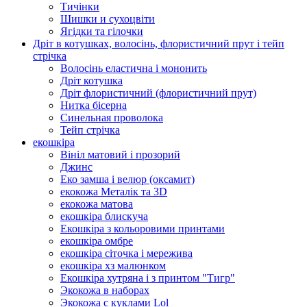
Тичінки
Шишки и сухоцвіти
Ягідки та гілочки
Дріт в котушках, волосінь, флористичний прут і тейп
стрічка
Волосінь еластична і мононить
Дріт котушка
Дріт флористичний (флористичний прут)
Нитка бісерна
Синельная проволока
Тейп стрічка
екошкіра
Вініл матовий і прозорий
Джинс
Еко замша і велюр (оксамит)
екокожа Металік та 3D
екокожа матова
екошкіра блискуча
Екошкіра з кольоровими принтами
екошкіра омбре
екошкіра сіточка і мережива
екошкіра хз малюнком
Екошкіра хутряна і з принтом "Тигр"
Экокожа в наборах
Экокожа с куклами Lol