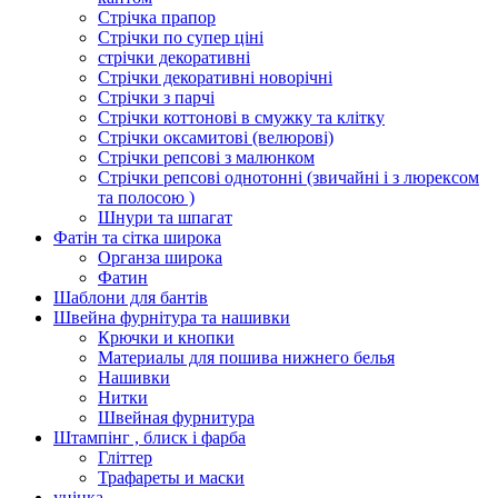
Стрічка прапор
Стрічки по супер ціні
стрічки декоративні
Стрічки декоративні новорічні
Стрічки з парчі
Стрічки коттонові в смужку та клітку
Стрічки оксамитові (велюрові)
Стрічки репсові з малюнком
Стрічки репсові однотонні (звичайні і з люрексом
та полосою )
Шнури та шпагат
Фатін та сітка широка
Органза широка
Фатин
Шаблони для бантів
Швейна фурнітура та нашивки
Крючки и кнопки
Материалы для пошива нижнего белья
Нашивки
Нитки
Швейная фурнитура
Штампінг , блиск і фарба
Гліттер
Трафареты и маски
уцінка