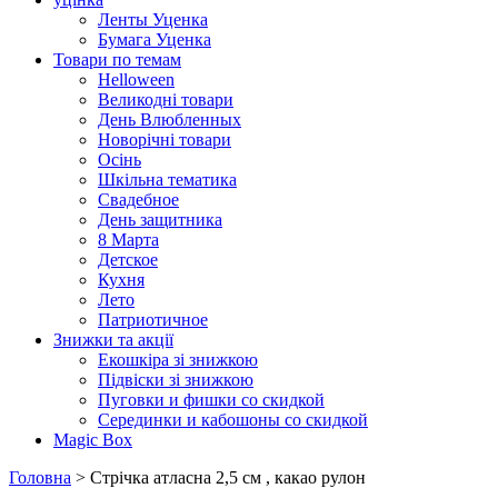
Ленты Уценка
Бумага Уценка
Товари по темам
Helloween
Великодні товари
День Влюбленных
Новорічні товари
Осінь
Шкільна тематика
Свадебное
День защитника
8 Марта
Детское
Кухня
Лето
Патриотичное
Знижки та акції
Екошкіра зі знижкою
Підвіски зі знижкою
Пуговки и фишки со скидкой
Серединки и кабошоны со скидкой
Magic Box
Головна
> Стрічка атласна 2,5 см , какао рулон