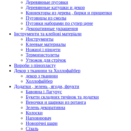
Деревянные пуговки
Деревянные катушки и декор
Коннекторы из дерева , бирки и прищепки
Пуговицы из смолы
Пуговки наборами по супер цене
Декоративные украшения
Інструменти та клейові матеріали
Инструменты
Клеевые материалы
Ножиці і пінцети
Термопистолеты
Утюжок для стрічок
Вироби з пінопласту
Декор з тканини та Холлофайбер
декор з тканини
Холлофайбер
Додатки , зелень , ягоди, фрукти
Бавовна і Лагурус
Букети складних тичінок та додатки
Веночки и шарики из ротанга
Зелень декоративна
Колоски
Наповнювач
Новорічні шари
Сізаль