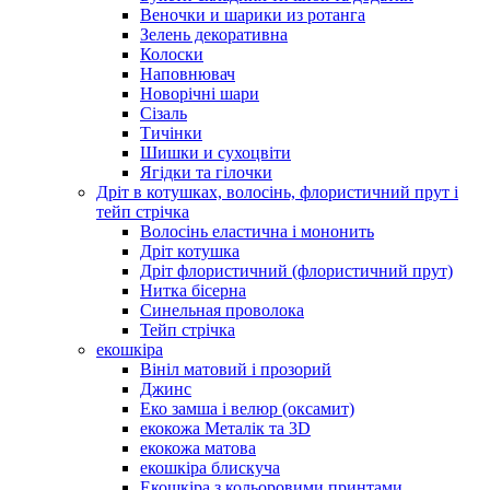
Веночки и шарики из ротанга
Зелень декоративна
Колоски
Наповнювач
Новорічні шари
Сізаль
Тичінки
Шишки и сухоцвіти
Ягідки та гілочки
Дріт в котушках, волосінь, флористичний прут і
тейп стрічка
Волосінь еластична і мононить
Дріт котушка
Дріт флористичний (флористичний прут)
Нитка бісерна
Синельная проволока
Тейп стрічка
екошкіра
Вініл матовий і прозорий
Джинс
Еко замша і велюр (оксамит)
екокожа Металік та 3D
екокожа матова
екошкіра блискуча
Екошкіра з кольоровими принтами