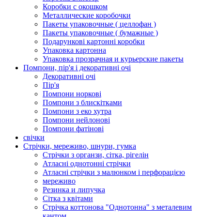
Коробки с окошком
Металлические коробочки
Пакеты упаковочные ( целлофан )
Пакеты упаковочные ( бумажные )
Подарункові картонні коробки
Упаковка картонна
Упаковка прозрачная и курьерские пакеты
Помпони, пір'я і декоративні очі
Декоративні очі
Пір'я
Помпони норкові
Помпони з блискітками
Помпони з еко хутра
Помпони нейлонові
Помпони фатінові
свічки
Стрічки, мереживо, шнури, гумка
Стрічки з органзи, сітка, рігелін
Атласні однотонні стрічки
Атласні стрічки з малюнком і перфорацією
мереживо
Резинка и липучка
Сітка з квітами
Стрічка коттонова "Однотонна" з металевим
кантом