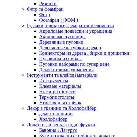
Резинки
Фетр та фоаміран
Фетр
Фоаміран ( ФОМ )
Ґудзики, прикраси, декоративні елементи
Акриловые подвески и украшения
Акриловые пуговицы
Деревянные пуговки
Деревянные катушки и декор
Коннекторы из дерева , бирки и прищепки
Пуговицы из смолы
Пуговки наборами по супер цене
Декоративные украшения
Інструменти та клейові матеріали
Инструменты
Клеевые материалы
Ножиці і пінцети
Термопистолеты
Утюжок для стрічок
Декор з тканини та Холлофайбер
декор з тканини
Холлофайбер
Додатки , зелень , ягоди, фрукти
Бавовна і Лагурус
Букети складних тичінок та додатки