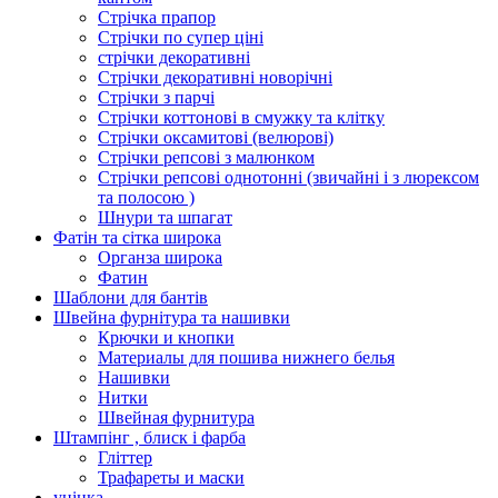
Стрічка прапор
Стрічки по супер ціні
стрічки декоративні
Стрічки декоративні новорічні
Стрічки з парчі
Стрічки коттонові в смужку та клітку
Стрічки оксамитові (велюрові)
Стрічки репсові з малюнком
Стрічки репсові однотонні (звичайні і з люрексом
та полосою )
Шнури та шпагат
Фатін та сітка широка
Органза широка
Фатин
Шаблони для бантів
Швейна фурнітура та нашивки
Крючки и кнопки
Материалы для пошива нижнего белья
Нашивки
Нитки
Швейная фурнитура
Штампінг , блиск і фарба
Гліттер
Трафареты и маски
уцінка