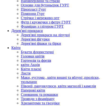
Напівперлини та стрази
Основи для бутоньєрок ГУРТ
Пінопласт Гурт
Помпони Гурт
Стрічки і мереживо опт
Фетр і кружечки з фетру ГУРТ
Фоаміран з глітером ГУРТ
Дерев'яні прикраси
Дерев'яні прикраси на ліпучці
Дерев'яні фігурки
Дерев'яні фішки та бірки
Квіти
Букети флористичні
Головки квітів
Гортензія та фрезія
квіти Акція
Квіти пласкі
Листя
Маки, еустома , квіти вишні та яблуні ,проліски,
тюльпани
Півонії, ранункулюси, квіти магнолії і камелія
Паперові квіти
Соняшник та ромашки
Троянди з фоамірану
Хризантеми та гвоздіки