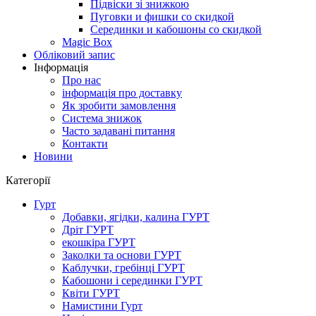
Підвіски зі знижкою
Пуговки и фишки со скидкой
Серединки и кабошоны со скидкой
Magic Box
Обліковий запис
Інформація
Про нас
інформація про доставку
Як зробити замовлення
Система знижок
Часто задавані питання
Контакти
Новини
Категорії
Гурт
Добавки, ягідки, калина ГУРТ
Дріт ГУРТ
екошкіра ГУРТ
Заколки та основи ГУРТ
Каблучки, гребінці ГУРТ
Кабошони і серединки ГУРТ
Квіти ГУРТ
Намистини Гурт