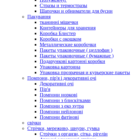
Стразы и термостразы
Шапочки и обниматели для бусин
Пакування
тканинні мішечки
Контейнеры для хранения
Коробка Блистер
Коробки с окошком
Металлические коробочки
Пакеты упаковочные ( целлофан )
Пакеты упаковочные ( бумажные )
Подарункові картонні коробки
Упаковка картонна
Упаковка прозрачная и курьерские пакеты
Помпони, пір'я і декоративні очі
Декоративні очі
Пір'я
Помпони норкові
Помпони з блискітками
Помпони з еко хутра
Помпони нейлонові
Помпони фатінові
свічки
Стрічки, мереживо, шнури, гумка
Стрічки з органзи, сітка, рігелін