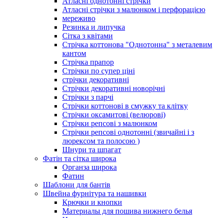
Атласні однотонні стрічки
Атласні стрічки з малюнком і перфорацією
мереживо
Резинка и липучка
Сітка з квітами
Стрічка коттонова "Однотонна" з металевим
кантом
Стрічка прапор
Стрічки по супер ціні
стрічки декоративні
Стрічки декоративні новорічні
Стрічки з парчі
Стрічки коттонові в смужку та клітку
Стрічки оксамитові (велюрові)
Стрічки репсові з малюнком
Стрічки репсові однотонні (звичайні і з
люрексом та полосою )
Шнури та шпагат
Фатін та сітка широка
Органза широка
Фатин
Шаблони для бантів
Швейна фурнітура та нашивки
Крючки и кнопки
Материалы для пошива нижнего белья