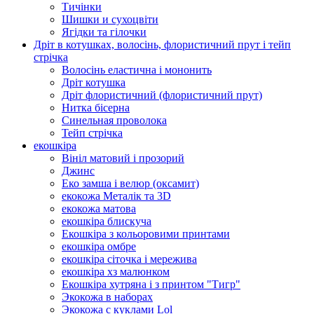
Тичінки
Шишки и сухоцвіти
Ягідки та гілочки
Дріт в котушках, волосінь, флористичний прут і тейп
стрічка
Волосінь еластична і мононить
Дріт котушка
Дріт флористичний (флористичний прут)
Нитка бісерна
Синельная проволока
Тейп стрічка
екошкіра
Вініл матовий і прозорий
Джинс
Еко замша і велюр (оксамит)
екокожа Металік та 3D
екокожа матова
екошкіра блискуча
Екошкіра з кольоровими принтами
екошкіра омбре
екошкіра сіточка і мережива
екошкіра хз малюнком
Екошкіра хутряна і з принтом "Тигр"
Экокожа в наборах
Экокожа с куклами Lol