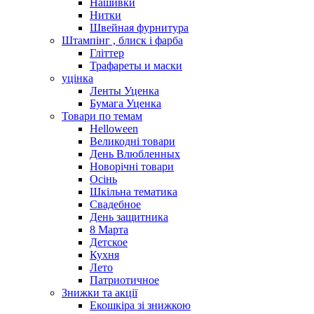
Нашивки
Нитки
Швейная фурнитура
Штампінг , блиск і фарба
Гліттер
Трафареты и маски
уцінка
Ленты Уценка
Бумага Уценка
Товари по темам
Helloween
Великодні товари
День Влюбленных
Новорічні товари
Осінь
Шкільна тематика
Свадебное
День защитника
8 Марта
Детское
Кухня
Лето
Патриотичное
Знижки та акції
Екошкіра зі знижкою