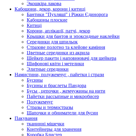
Экошкiра лакова
Кабошони, декор, корони і китиці
Бантики "Пухляші" і Ріжки Єдинорога
Кабошоны плоские
Китиці
Корони, аплікації, патчі, декор
Крышки для бантов и эпоксидные наклейки
Серединки для шпильок
Стразове полотно та клейове каміння
Цветные серединки из акрила
Шейкер пакети і наповнювачі для шейкера
Шифонові квіти і метелики
Элитные серединки
Намистини, полужемчуг , пайетки і стрази
Бусины
Бусины и браслеты Пандора
Бусы , цепочки , жемчужины на нити
Пайетки рассыпные и микробисер
Полужемчуг
Стразы и термостразы
Шапочки и обниматели для бусин
Пакування
тканинні мішечки
Контейнеры для хранения
Коробка Блистер