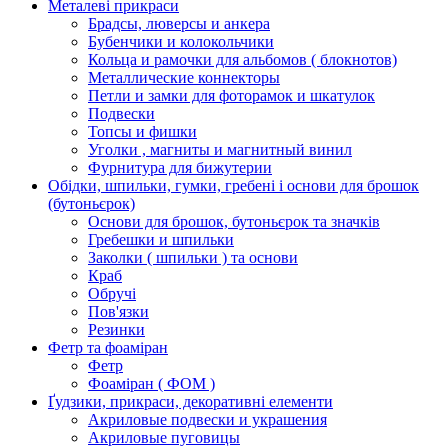
Металеві прикраси
Брадсы, люверсы и анкера
Бубенчики и колокольчики
Кольца и рамочки для альбомов ( блокнотов)
Металлические коннекторы
Петли и замки для фоторамок и шкатулок
Подвески
Топсы и фишки
Уголки , магниты и магнитный винил
Фурнитура для бижутерии
Обідки, шпильки, гумки, гребені і основи для брошок
(бутоньєрок)
Основи для брошок, бутоньєрок та значків
Гребешки и шпильки
Заколки ( шпильки ) та основи
Краб
Обручі
Пов'язки
Резинки
Фетр та фоаміран
Фетр
Фоаміран ( ФОМ )
Ґудзики, прикраси, декоративні елементи
Акриловые подвески и украшения
Акриловые пуговицы