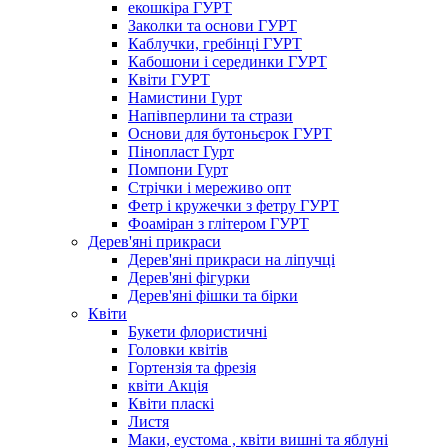
екошкіра ГУРТ
Заколки та основи ГУРТ
Каблучки, гребінці ГУРТ
Кабошони і серединки ГУРТ
Квіти ГУРТ
Намистини Гурт
Напівперлини та стрази
Основи для бутоньєрок ГУРТ
Пінопласт Гурт
Помпони Гурт
Стрічки і мереживо опт
Фетр і кружечки з фетру ГУРТ
Фоаміран з глітером ГУРТ
Дерев'яні прикраси
Дерев'яні прикраси на ліпучці
Дерев'яні фігурки
Дерев'яні фішки та бірки
Квіти
Букети флористичні
Головки квітів
Гортензія та фрезія
квіти Акція
Квіти пласкі
Листя
Маки, еустома , квіти вишні та яблуні