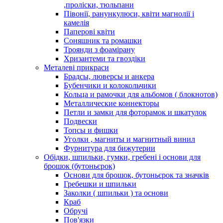
,проліски, тюльпани
Півонії, ранункулюси, квіти магнолії і
камелія
Паперові квіти
Соняшник та ромашки
Троянди з фоамірану
Хризантеми та гвоздіки
Металеві прикраси
Брадсы, люверсы и анкера
Бубенчики и колокольчики
Кольца и рамочки для альбомов ( блокнотов)
Металлические коннекторы
Петли и замки для фоторамок и шкатулок
Подвески
Топсы и фишки
Уголки , магниты и магнитный винил
Фурнитура для бижутерии
Обідки, шпильки, гумки, гребені і основи для
брошок (бутоньєрок)
Основи для брошок, бутоньєрок та значків
Гребешки и шпильки
Заколки ( шпильки ) та основи
Краб
Обручі
Пов'язки