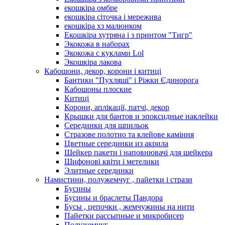
екошкіра омбре
екошкіра сіточка і мережива
екошкіра хз малюнком
Екошкіра хутряна і з принтом "Тигр"
Экокожа в наборах
Экокожа с куклами Lol
Экошкiра лакова
Кабошони, декор, корони і китиці
Бантики "Пухляші" і Ріжки Єдинорога
Кабошоны плоские
Китиці
Корони, аплікації, патчі, декор
Крышки для бантов и эпоксидные наклейки
Серединки для шпильок
Стразове полотно та клейове каміння
Цветные серединки из акрила
Шейкер пакети і наповнювачі для шейкера
Шифонові квіти і метелики
Элитные серединки
Намистини, полужемчуг , пайетки і стрази
Бусины
Бусины и браслеты Пандора
Бусы , цепочки , жемчужины на нити
Пайетки рассыпные и микробисер
Полужемчуг