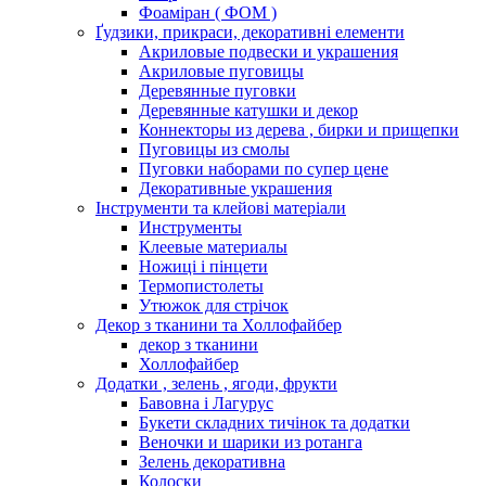
Фоаміран ( ФОМ )
Ґудзики, прикраси, декоративні елементи
Акриловые подвески и украшения
Акриловые пуговицы
Деревянные пуговки
Деревянные катушки и декор
Коннекторы из дерева , бирки и прищепки
Пуговицы из смолы
Пуговки наборами по супер цене
Декоративные украшения
Інструменти та клейові матеріали
Инструменты
Клеевые материалы
Ножиці і пінцети
Термопистолеты
Утюжок для стрічок
Декор з тканини та Холлофайбер
декор з тканини
Холлофайбер
Додатки , зелень , ягоди, фрукти
Бавовна і Лагурус
Букети складних тичінок та додатки
Веночки и шарики из ротанга
Зелень декоративна
Колоски