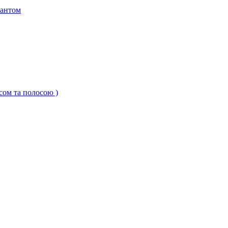
кантом
ксом та полосою )