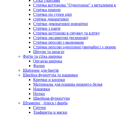
Сітка з квітами
Стрічка коттонова "Однотонна" з металевим 
Стрічка прапор
Стрічки по супер ціні
стрічки декоративні
Стрічки декоративні новорічні
Стрічки з парчі
Стрічки коттонові в смужку та клітку
Стрічки оксамитові (велюрові)
Стрічки репсові з малюнком
Стрічки репсові однотонні (звичайні і з люре
Шнури та шпагат
Фатін та сітка широка
Органза широка
Фатин
Шаблони для бантів
Швейна фурнітура та нашивки
Крючки и кнопки
Материалы для пошива нижнего белья
Нашивки
Нитки
Швейная фурнитура
Штампінг , блиск і фарба
Гліттер
Трафареты и маски