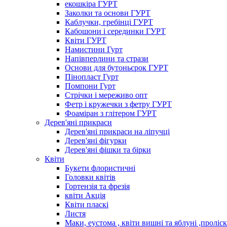
екошкіра ГУРТ
Заколки та основи ГУРТ
Каблучки, гребінці ГУРТ
Кабошони і серединки ГУРТ
Квіти ГУРТ
Намистини Гурт
Напівперлини та стрази
Основи для бутоньєрок ГУРТ
Пінопласт Гурт
Помпони Гурт
Стрічки і мереживо опт
Фетр і кружечки з фетру ГУРТ
Фоаміран з глітером ГУРТ
Дерев'яні прикраси
Дерев'яні прикраси на ліпучці
Дерев'яні фігурки
Дерев'яні фішки та бірки
Квіти
Букети флористичні
Головки квітів
Гортензія та фрезія
квіти Акція
Квіти пласкі
Листя
Маки, еустома , квіти вишні та яблуні ,проліс