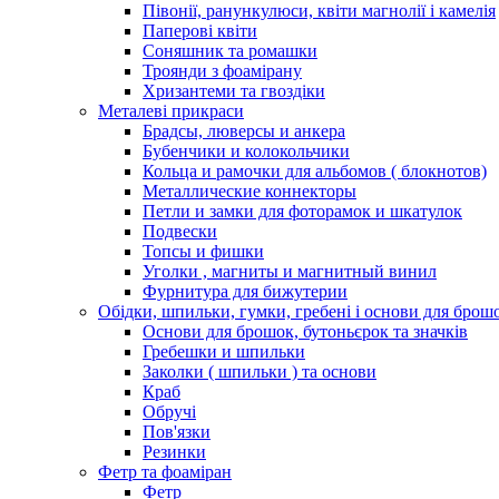
Півонії, ранункулюси, квіти магнолії і камелія
Паперові квіти
Соняшник та ромашки
Троянди з фоамірану
Хризантеми та гвоздіки
Металеві прикраси
Брадсы, люверсы и анкера
Бубенчики и колокольчики
Кольца и рамочки для альбомов ( блокнотов)
Металлические коннекторы
Петли и замки для фоторамок и шкатулок
Подвески
Топсы и фишки
Уголки , магниты и магнитный винил
Фурнитура для бижутерии
Обідки, шпильки, гумки, гребені і основи для брош
Основи для брошок, бутоньєрок та значків
Гребешки и шпильки
Заколки ( шпильки ) та основи
Краб
Обручі
Пов'язки
Резинки
Фетр та фоаміран
Фетр