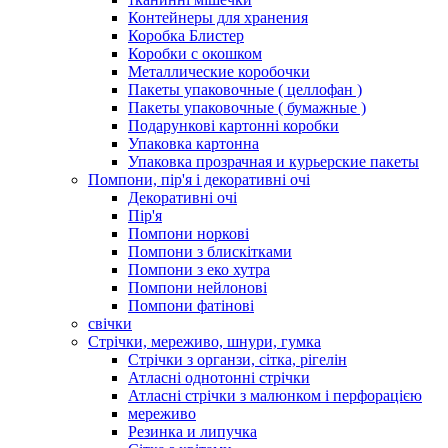
Контейнеры для хранения
Коробка Блистер
Коробки с окошком
Металлические коробочки
Пакеты упаковочные ( целлофан )
Пакеты упаковочные ( бумажные )
Подарункові картонні коробки
Упаковка картонна
Упаковка прозрачная и курьерские пакеты
Помпони, пір'я і декоративні очі
Декоративні очі
Пір'я
Помпони норкові
Помпони з блискітками
Помпони з еко хутра
Помпони нейлонові
Помпони фатінові
свічки
Стрічки, мереживо, шнури, гумка
Стрічки з органзи, сітка, рігелін
Атласні однотонні стрічки
Атласні стрічки з малюнком і перфорацією
мереживо
Резинка и липучка