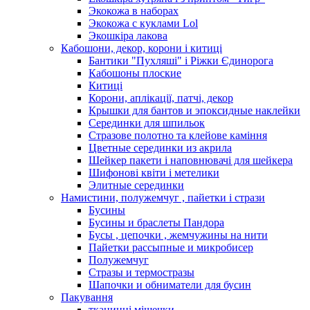
Экокожа в наборах
Экокожа с куклами Lol
Экошкiра лакова
Кабошони, декор, корони і китиці
Бантики "Пухляші" і Ріжки Єдинорога
Кабошоны плоские
Китиці
Корони, аплікації, патчі, декор
Крышки для бантов и эпоксидные наклейки
Серединки для шпильок
Стразове полотно та клейове каміння
Цветные серединки из акрила
Шейкер пакети і наповнювачі для шейкера
Шифонові квіти і метелики
Элитные серединки
Намистини, полужемчуг , пайетки і стрази
Бусины
Бусины и браслеты Пандора
Бусы , цепочки , жемчужины на нити
Пайетки рассыпные и микробисер
Полужемчуг
Стразы и термостразы
Шапочки и обниматели для бусин
Пакування
тканинні мішечки