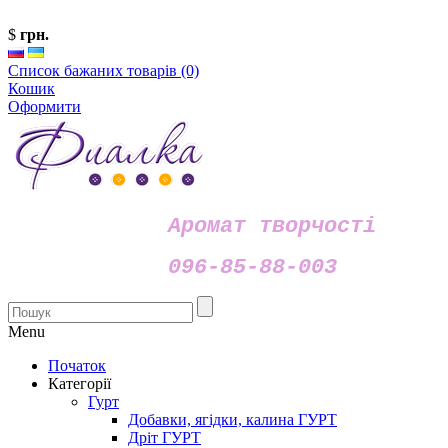
$
грн.
Список бажаних товарів (0)
Кошик
Оформити
Аромат творчості
096-85-88-003
Menu
Початок
Категорії
Гурт
Добавки, ягідки, калина ГУРТ
Дріт ГУРТ