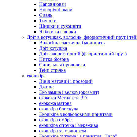
Наповнювач
Новорічні шари
Сізаль
Тичінки
Шишки и сухоцвіти
Ягідки та гілочки
Дріт в котушках, волосінь, флористичний прут і тей
Волосінь еластична і мононить
Дріт котушка
Дріт флористичний (флористичний прут)
Нитка бісерна
Синельная проволока
Тейп стрічка
екошкіра
Вініл матовий і прозорий
Джинс
Еко замша і велюр (оксамит)
екокожа Металік та 3D
екокожа матова
екошкіра блискуча
Екошкіра з кольоровими принтами
екошкіра омбре
екошкіра сіточка і мережива
екошкіра хз малюнком
Екошкіра хутряна і з принтом "Тигр"