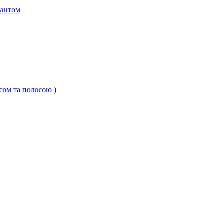
кантом
ксом та полосою )