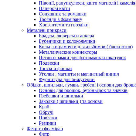
Півонії, ранункулюси, квіти магнолії і камелія
Паперові квіти
Соняшник та ромашки
Троянди з фоамірану
Хризантеми та гвоздіки
Металеві прикраси
Брадсы, люверсы и анкера
Бубенчики и колокольчики
Кольца и рамочки для альбомов ( блокнотов)
Металлические коннекторы
Петли и замки для фоторамок и шкатулок
Подвески
Топсы и фишки
Уголки , магниты и магнитный винил
Фурнитура для бижутерии
Обідки, шпильки, гумки, гребені і основи для брош
Основи для брошок, бутоньєрок та значків
Гребешки и шпильки
Заколки ( шпильки ) та основи
Краб
Обручі
Пов'язки
Резинки
Фетр та фоаміран
Фетр