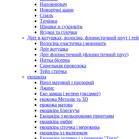
Наповнювач
Новорічні шари
Сізаль
Тичінки
Шишки и сухоцвіти
Ягідки та гілочки
Дріт в котушках, волосінь, флористичний прут і тей
Волосінь еластична і мононить
Дріт котушка
Дріт флористичний (флористичний прут)
Нитка бісерна
Синельная проволока
Тейп стрічка
екошкіра
Вініл матовий і прозорий
Джинс
Еко замша і велюр (оксамит)
екокожа Металік та 3D
екокожа матова
екошкіра блискуча
Екошкіра з кольоровими принтами
екошкіра омбре
екошкіра сіточка і мережива
екошкіра хз малюнком
Екошкіра хутряна і з принтом "Тигр"