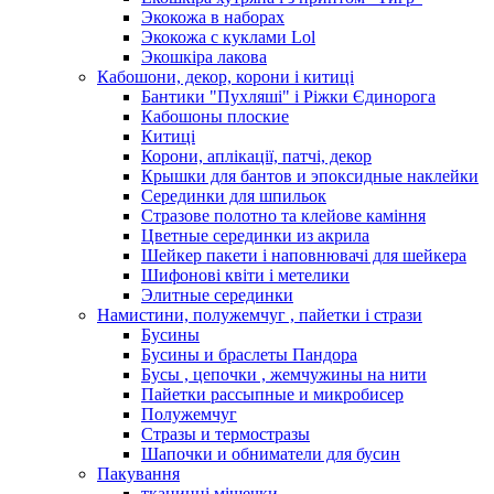
Экокожа в наборах
Экокожа с куклами Lol
Экошкiра лакова
Кабошони, декор, корони і китиці
Бантики "Пухляші" і Ріжки Єдинорога
Кабошоны плоские
Китиці
Корони, аплікації, патчі, декор
Крышки для бантов и эпоксидные наклейки
Серединки для шпильок
Стразове полотно та клейове каміння
Цветные серединки из акрила
Шейкер пакети і наповнювачі для шейкера
Шифонові квіти і метелики
Элитные серединки
Намистини, полужемчуг , пайетки і стрази
Бусины
Бусины и браслеты Пандора
Бусы , цепочки , жемчужины на нити
Пайетки рассыпные и микробисер
Полужемчуг
Стразы и термостразы
Шапочки и обниматели для бусин
Пакування
тканинні мішечки