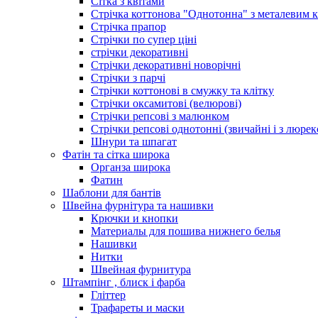
Сітка з квітами
Стрічка коттонова "Однотонна" з металевим 
Стрічка прапор
Стрічки по супер ціні
стрічки декоративні
Стрічки декоративні новорічні
Стрічки з парчі
Стрічки коттонові в смужку та клітку
Стрічки оксамитові (велюрові)
Стрічки репсові з малюнком
Стрічки репсові однотонні (звичайні і з люре
Шнури та шпагат
Фатін та сітка широка
Органза широка
Фатин
Шаблони для бантів
Швейна фурнітура та нашивки
Крючки и кнопки
Материалы для пошива нижнего белья
Нашивки
Нитки
Швейная фурнитура
Штампінг , блиск і фарба
Гліттер
Трафареты и маски