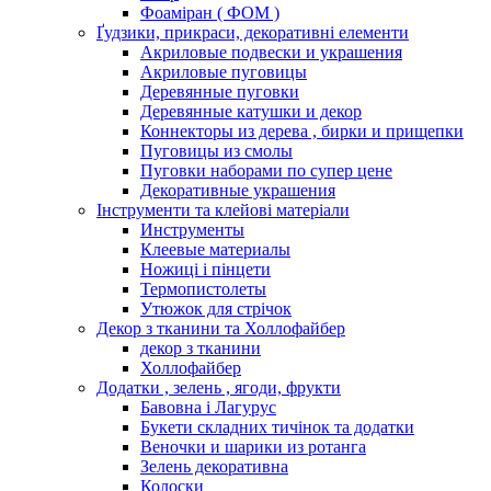
Фоаміран ( ФОМ )
Ґудзики, прикраси, декоративні елементи
Акриловые подвески и украшения
Акриловые пуговицы
Деревянные пуговки
Деревянные катушки и декор
Коннекторы из дерева , бирки и прищепки
Пуговицы из смолы
Пуговки наборами по супер цене
Декоративные украшения
Інструменти та клейові матеріали
Инструменты
Клеевые материалы
Ножиці і пінцети
Термопистолеты
Утюжок для стрічок
Декор з тканини та Холлофайбер
декор з тканини
Холлофайбер
Додатки , зелень , ягоди, фрукти
Бавовна і Лагурус
Букети складних тичінок та додатки
Веночки и шарики из ротанга
Зелень декоративна
Колоски