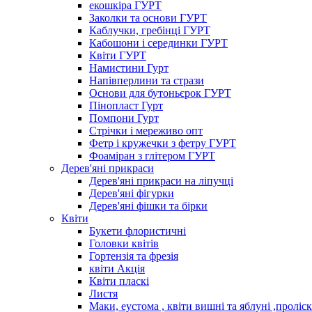
екошкіра ГУРТ
Заколки та основи ГУРТ
Каблучки, гребінці ГУРТ
Кабошони і серединки ГУРТ
Квіти ГУРТ
Намистини Гурт
Напівперлини та стрази
Основи для бутоньєрок ГУРТ
Пінопласт Гурт
Помпони Гурт
Стрічки і мереживо опт
Фетр і кружечки з фетру ГУРТ
Фоаміран з глітером ГУРТ
Дерев'яні прикраси
Дерев'яні прикраси на ліпучці
Дерев'яні фігурки
Дерев'яні фішки та бірки
Квіти
Букети флористичні
Головки квітів
Гортензія та фрезія
квіти Акція
Квіти пласкі
Листя
Маки, еустома , квіти вишні та яблуні ,проліс