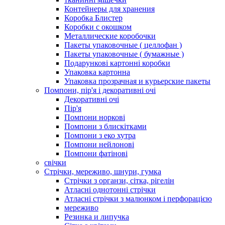
Контейнеры для хранения
Коробка Блистер
Коробки с окошком
Металлические коробочки
Пакеты упаковочные ( целлофан )
Пакеты упаковочные ( бумажные )
Подарункові картонні коробки
Упаковка картонна
Упаковка прозрачная и курьерские пакеты
Помпони, пір'я і декоративні очі
Декоративні очі
Пір'я
Помпони норкові
Помпони з блискітками
Помпони з еко хутра
Помпони нейлонові
Помпони фатінові
свічки
Стрічки, мереживо, шнури, гумка
Стрічки з органзи, сітка, рігелін
Атласні однотонні стрічки
Атласні стрічки з малюнком і перфорацією
мереживо
Резинка и липучка