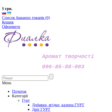
$
грн.
Список бажаних товарів (0)
Кошик
Оформити
Аромат творчості
096-85-88-003
Menu
Початок
Категорії
Гурт
Добавки, ягідки, калина ГУРТ
Дріт ГУРТ