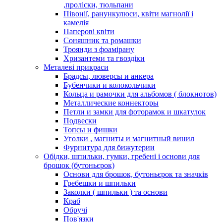
,проліски, тюльпани
Півонії, ранункулюси, квіти магнолії і
камелія
Паперові квіти
Соняшник та ромашки
Троянди з фоамірану
Хризантеми та гвоздіки
Металеві прикраси
Брадсы, люверсы и анкера
Бубенчики и колокольчики
Кольца и рамочки для альбомов ( блокнотов)
Металлические коннекторы
Петли и замки для фоторамок и шкатулок
Подвески
Топсы и фишки
Уголки , магниты и магнитный винил
Фурнитура для бижутерии
Обідки, шпильки, гумки, гребені і основи для
брошок (бутоньєрок)
Основи для брошок, бутоньєрок та значків
Гребешки и шпильки
Заколки ( шпильки ) та основи
Краб
Обручі
Пов'язки