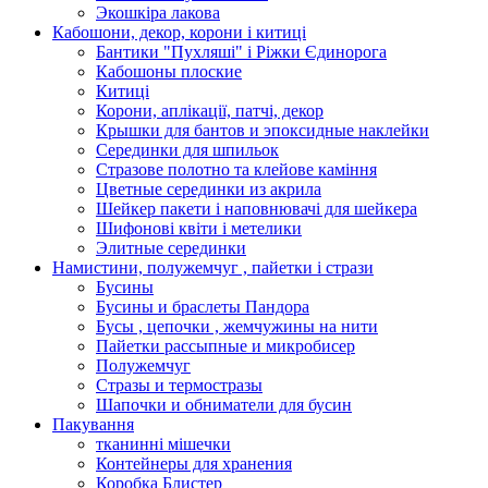
Экошкiра лакова
Кабошони, декор, корони і китиці
Бантики "Пухляші" і Ріжки Єдинорога
Кабошоны плоские
Китиці
Корони, аплікації, патчі, декор
Крышки для бантов и эпоксидные наклейки
Серединки для шпильок
Стразове полотно та клейове каміння
Цветные серединки из акрила
Шейкер пакети і наповнювачі для шейкера
Шифонові квіти і метелики
Элитные серединки
Намистини, полужемчуг , пайетки і стрази
Бусины
Бусины и браслеты Пандора
Бусы , цепочки , жемчужины на нити
Пайетки рассыпные и микробисер
Полужемчуг
Стразы и термостразы
Шапочки и обниматели для бусин
Пакування
тканинні мішечки
Контейнеры для хранения
Коробка Блистер