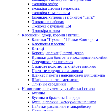
екошкіра омбре
екошкіра сіточка і мережива
екошкіра хз малюнком
Екошкіра хутряна і з принтом "Тигр"
Экокожа в наборах
Экокожа с куклами Lol
Экошкiра лакова
Кабошони, декор, корони і китиці
Бантики "Пухляші" і Ріжки Єдинорога
Кабошоны плоские
Китиці
Корони, аплікації, патчі, декор
Крышки для бантов и эпоксидные наклейки
Серединки для шпильок
Стразове полотно та клейове каміння
Цветные серединки из акрила
Шейкер пакети і наповнювачі для шейкера
Шифонові квіти і метелики
Элитные серединки
Намистини, полужемчуг , пайетки і стрази
Бусины
Бусины и браслеты Пандора
Бусы , цепочки , жемчужины на нити
Пайетки рассыпные и микробисер
Полужемчуг