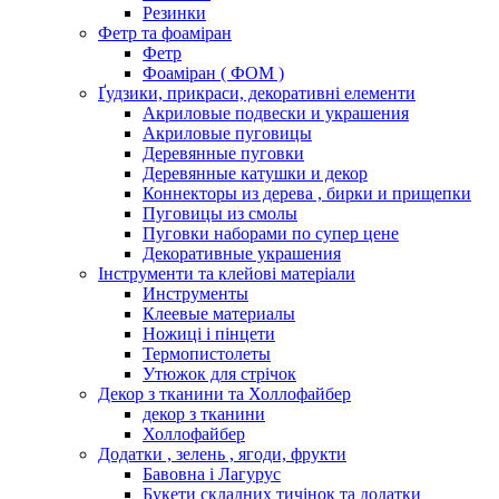
Резинки
Фетр та фоаміран
Фетр
Фоаміран ( ФОМ )
Ґудзики, прикраси, декоративні елементи
Акриловые подвески и украшения
Акриловые пуговицы
Деревянные пуговки
Деревянные катушки и декор
Коннекторы из дерева , бирки и прищепки
Пуговицы из смолы
Пуговки наборами по супер цене
Декоративные украшения
Інструменти та клейові матеріали
Инструменты
Клеевые материалы
Ножиці і пінцети
Термопистолеты
Утюжок для стрічок
Декор з тканини та Холлофайбер
декор з тканини
Холлофайбер
Додатки , зелень , ягоди, фрукти
Бавовна і Лагурус
Букети складних тичінок та додатки