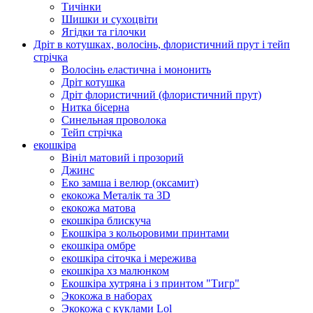
Тичінки
Шишки и сухоцвіти
Ягідки та гілочки
Дріт в котушках, волосінь, флористичний прут і тейп
стрічка
Волосінь еластична і мононить
Дріт котушка
Дріт флористичний (флористичний прут)
Нитка бісерна
Синельная проволока
Тейп стрічка
екошкіра
Вініл матовий і прозорий
Джинс
Еко замша і велюр (оксамит)
екокожа Металік та 3D
екокожа матова
екошкіра блискуча
Екошкіра з кольоровими принтами
екошкіра омбре
екошкіра сіточка і мережива
екошкіра хз малюнком
Екошкіра хутряна і з принтом "Тигр"
Экокожа в наборах
Экокожа с куклами Lol