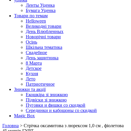
Ленты Уценка
Бумага Уценка
Товари по темам
Helloween
Великодні товари
День Влюбленных
Новорічні товари
Осінь
Шкільна тематика
Свадебное
День защитника
8 Марта
Детское
Кухня
Лето
Патриотичное
Знижки та акції
Екошкіра зі знижкою
Підвіски зі знижкою
Пуговки и фишки со скидкой
Серединки и кабошоны со скидкой
Magic Box
Головна
> Стрічка оксамитова з люрексом 1,0 см , фіолетова
45 метрiв ГУРТ