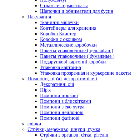
Стразы и термостразы
Шапочки и обниматели для бусин
Пакування
тканинні мішечки
Контейнеры для хранения
Коробка Блистер
Коробки с окошком
Металлические коробочки
Пакеты упаковочные ( целлофан )
Пакеты упаковочные ( бумажные )
Подарункові картонні коробки
Упаковка картонна
Упаковка прозрачная и курьерские пакеты
Помпони, пір'я і декоративні очі
Декоративні очі
Пір'я
Помпони норкові
Помпони з блискітками
Помпони з еко хутра
Помпони нейлонові
Помпони фатінові
свічки
Стрічки, мереживо, шнури, гумка
Стрічки з органзи, сітка, рігелін