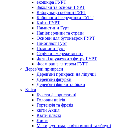
екошкіра ГУРТ
Заколки та основи ГУРТ
Каблучки, гребінці ГУРТ
Кабошони і серединки ГУРТ
Квіти ГУРТ
Намистини Гурт
Напівперлини та стрази
Основи для бутоньєрок ГУРТ
Пінопласт Гурт
Помпони Гурт
Стрічки і мереживо опт
Фетр і кружечки з фетру ГУРТ
Фоаміран з глітером ГУРТ
Дерев'яні прикраси
Дерев'яні прикраси на ліпучці
Дерев'яні фігурки
Дерев'яні фішки та бірки
Квіти
Букети флористичні
Головки квітів
Гортензія та фрезія
квіти Акція
Квіти пласкі
Листя
Маки, еустома , квіти вишні та яблуні