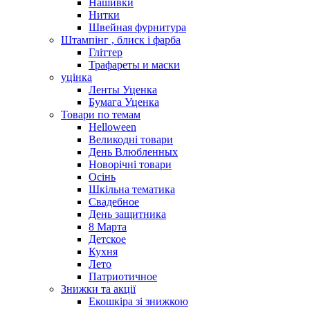
Нашивки
Нитки
Швейная фурнитура
Штампінг , блиск і фарба
Гліттер
Трафареты и маски
уцінка
Ленты Уценка
Бумага Уценка
Товари по темам
Helloween
Великодні товари
День Влюбленных
Новорічні товари
Осінь
Шкільна тематика
Свадебное
День защитника
8 Марта
Детское
Кухня
Лето
Патриотичное
Знижки та акції
Екошкіра зі знижкою