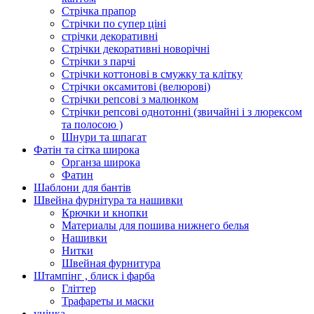
Стрічка прапор
Стрічки по супер ціні
стрічки декоративні
Стрічки декоративні новорічні
Стрічки з парчі
Стрічки коттонові в смужку та клітку
Стрічки оксамитові (велюрові)
Стрічки репсові з малюнком
Стрічки репсові однотонні (звичайні і з люрексом
та полосою )
Шнури та шпагат
Фатін та сітка широка
Органза широка
Фатин
Шаблони для бантів
Швейна фурнітура та нашивки
Крючки и кнопки
Материалы для пошива нижнего белья
Нашивки
Нитки
Швейная фурнитура
Штампінг , блиск і фарба
Гліттер
Трафареты и маски
уцінка