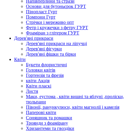
Напівперлини та стрази
Основи для бутоньєрок ГУРТ
Пінопласт Гурт
Помпони Гурт
Стрічки і мереживо опт
Фетр і кружечки з фетру ГУРТ
Фоаміран з глітером ГУРТ
Дерев'яні прикраси
Дерев'яні прикраси на ліпучці
Дерев'яні фігурки
Дерев'яні фішки та бірки
Квіти
Букети флористичні
Головки квітів
Гортензія та фрезія
квіти Акція
Квіти пласкі
Листя
Маки, еустома , квіти вишні та яблуні ,проліски,
тюльпани
Півонії, ранункулюси, квіти магнолії і камелія
Паперові квіти
Соняшник та ромашки
Троянди з фоамірану
Хризантеми та гвоздіки