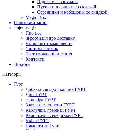
Підвіски зі знижкою
Пуговки и фишки со скидкой
Серединки и кабошоны со скидкой
Magic Box
Обліковий запис
Інформація
Про нас
інформація про доставку
Як зробити замовлення
Система знижок
Часто задавані питання
Контакти
Новини
Категорії
Гурт
Добавки, ягідки, калина ГУРТ
Дріт ГУРТ
екошкіра ГУРТ
Заколки та основи ГУРТ
Каблучки, гребінці ГУРТ
Кабошони і серединки ГУРТ
Квіти ГУРТ
Намистини Гурт