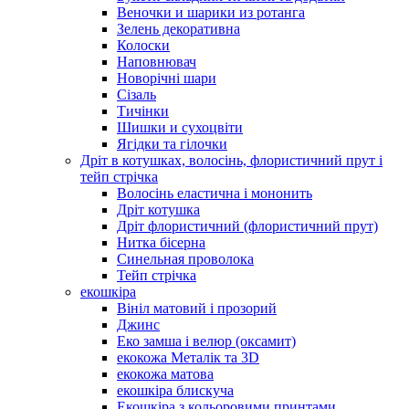
Веночки и шарики из ротанга
Зелень декоративна
Колоски
Наповнювач
Новорічні шари
Сізаль
Тичінки
Шишки и сухоцвіти
Ягідки та гілочки
Дріт в котушках, волосінь, флористичний прут і
тейп стрічка
Волосінь еластична і мононить
Дріт котушка
Дріт флористичний (флористичний прут)
Нитка бісерна
Синельная проволока
Тейп стрічка
екошкіра
Вініл матовий і прозорий
Джинс
Еко замша і велюр (оксамит)
екокожа Металік та 3D
екокожа матова
екошкіра блискуча
Екошкіра з кольоровими принтами