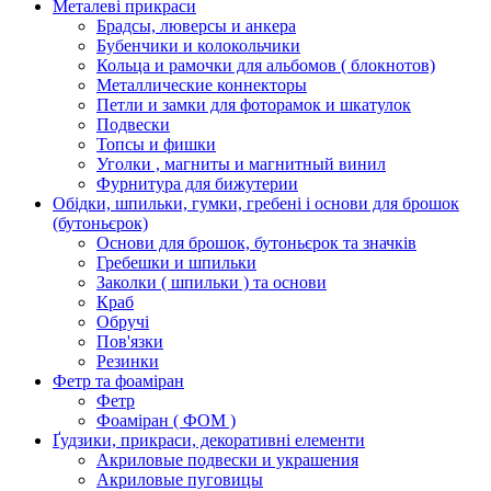
Металеві прикраси
Брадсы, люверсы и анкера
Бубенчики и колокольчики
Кольца и рамочки для альбомов ( блокнотов)
Металлические коннекторы
Петли и замки для фоторамок и шкатулок
Подвески
Топсы и фишки
Уголки , магниты и магнитный винил
Фурнитура для бижутерии
Обідки, шпильки, гумки, гребені і основи для брошок
(бутоньєрок)
Основи для брошок, бутоньєрок та значків
Гребешки и шпильки
Заколки ( шпильки ) та основи
Краб
Обручі
Пов'язки
Резинки
Фетр та фоаміран
Фетр
Фоаміран ( ФОМ )
Ґудзики, прикраси, декоративні елементи
Акриловые подвески и украшения
Акриловые пуговицы