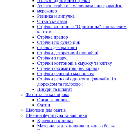
Атласні однотонні стрічки
Атласні стрічки з малюнком і перфорацією
мереживо
Резинка и липучка
Сітка з квітами
Стрічка коттонова "Однотонна" з металевим
кантом
Стрічка прапор
Стрічки по супер ціні
стрічки декоративні
Стрічки декоративні новорічні
Стрічки з парчі
Стрічки коттонові в смужку та клітку
Стрічки оксамитові (велюрові)
Стрічки репсові з малюнком
Стрічки репсові однотонні (звичайні і з
люрексом та полосою )
Шнури та шпагат
Фатін та сітка широка
Органза широка
Фатин
Шаблони для бантів
Швейна фурнітура та нашивки
Крючки и кнопки
Материалы для пошива нижнего белья