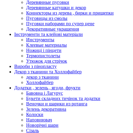
Деревянные пуговки
Деревянные катушки и декор
Коннекторы из дерева , бирки и прищепки
Пуговицы из смолы
Пуговки наборами по супер цене
Декоративные украшения
Інструменти та клейові матеріали
Инструменты
Клеевые материалы
Ножиці і пінцети
Термопистолеты
Утюжок для стрічок
Вироби з пінопласту
Декор з тканини та Холлофайбер
декор з тканини
Холлофайбер
Додатки , зелень , ягоди, фрукти
Бавовна і Лагурус
Букети складних тичінок та додатки
Веночки и шарики из ротанга
Зелень декоративна
Колоски
Наповнювач
Новорічні шари
Сізаль