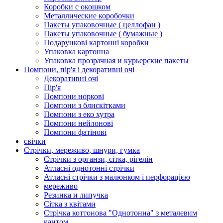
Коробки с окошком
Металлические коробочки
Пакеты упаковочные ( целлофан )
Пакеты упаковочные ( бумажные )
Подарункові картонні коробки
Упаковка картонна
Упаковка прозрачная и курьерские пакеты
Помпони, пір'я і декоративні очі
Декоративні очі
Пір'я
Помпони норкові
Помпони з блискітками
Помпони з еко хутра
Помпони нейлонові
Помпони фатінові
свічки
Стрічки, мереживо, шнури, гумка
Стрічки з органзи, сітка, рігелін
Атласні однотонні стрічки
Атласні стрічки з малюнком і перфорацією
мереживо
Резинка и липучка
Сітка з квітами
Стрічка коттонова "Однотонна" з металевим
кантом