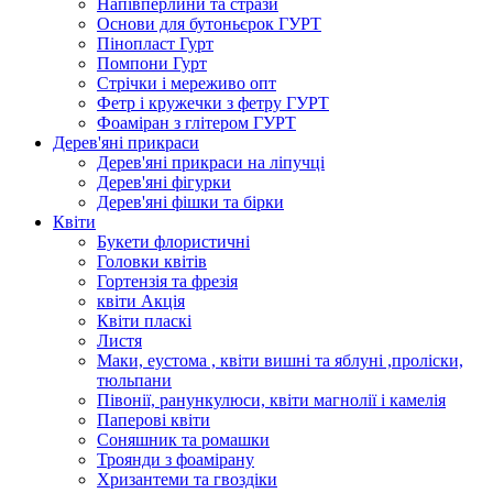
Напівперлини та стрази
Основи для бутоньєрок ГУРТ
Пінопласт Гурт
Помпони Гурт
Стрічки і мереживо опт
Фетр і кружечки з фетру ГУРТ
Фоаміран з глітером ГУРТ
Дерев'яні прикраси
Дерев'яні прикраси на ліпучці
Дерев'яні фігурки
Дерев'яні фішки та бірки
Квіти
Букети флористичні
Головки квітів
Гортензія та фрезія
квіти Акція
Квіти пласкі
Листя
Маки, еустома , квіти вишні та яблуні ,проліски,
тюльпани
Півонії, ранункулюси, квіти магнолії і камелія
Паперові квіти
Соняшник та ромашки
Троянди з фоамірану
Хризантеми та гвоздіки