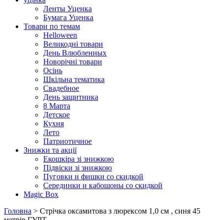
Ленты Уценка
Бумага Уценка
Товари по темам
Helloween
Великодні товари
День Влюбленных
Новорічні товари
Осінь
Шкільна тематика
Свадебное
День защитника
8 Марта
Детское
Кухня
Лето
Патриотичное
Знижки та акції
Екошкіра зі знижкою
Підвіски зі знижкою
Пуговки и фишки со скидкой
Серединки и кабошоны со скидкой
Magic Box
Головна
> Стрічка оксамитова з люрексом 1,0 см , синя 45
метрiв ГУРТ