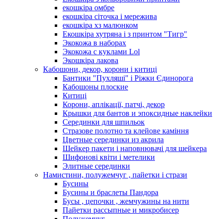
екошкіра омбре
екошкіра сіточка і мережива
екошкіра хз малюнком
Екошкіра хутряна і з принтом "Тигр"
Экокожа в наборах
Экокожа с куклами Lol
Экошкiра лакова
Кабошони, декор, корони і китиці
Бантики "Пухляші" і Ріжки Єдинорога
Кабошоны плоские
Китиці
Корони, аплікації, патчі, декор
Крышки для бантов и эпоксидные наклейки
Серединки для шпильок
Стразове полотно та клейове каміння
Цветные серединки из акрила
Шейкер пакети і наповнювачі для шейкера
Шифонові квіти і метелики
Элитные серединки
Намистини, полужемчуг , пайетки і стрази
Бусины
Бусины и браслеты Пандора
Бусы , цепочки , жемчужины на нити
Пайетки рассыпные и микробисер
Полужемчуг