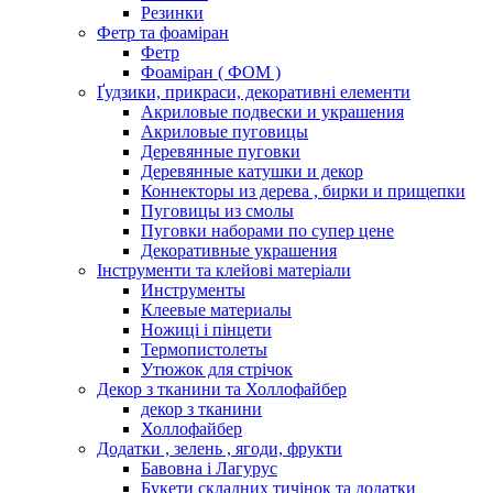
Резинки
Фетр та фоаміран
Фетр
Фоаміран ( ФОМ )
Ґудзики, прикраси, декоративні елементи
Акриловые подвески и украшения
Акриловые пуговицы
Деревянные пуговки
Деревянные катушки и декор
Коннекторы из дерева , бирки и прищепки
Пуговицы из смолы
Пуговки наборами по супер цене
Декоративные украшения
Інструменти та клейові матеріали
Инструменты
Клеевые материалы
Ножиці і пінцети
Термопистолеты
Утюжок для стрічок
Декор з тканини та Холлофайбер
декор з тканини
Холлофайбер
Додатки , зелень , ягоди, фрукти
Бавовна і Лагурус
Букети складних тичінок та додатки