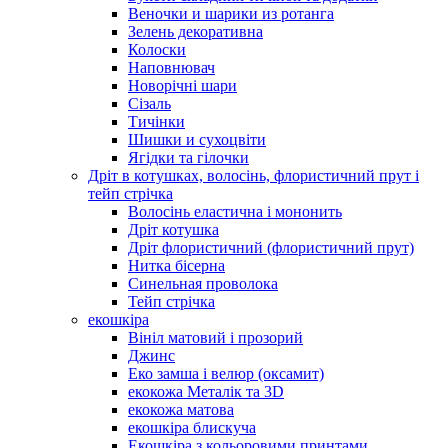
Веночки и шарики из ротанга
Зелень декоративна
Колоски
Наповнювач
Новорічні шари
Сізаль
Тичінки
Шишки и сухоцвіти
Ягідки та гілочки
Дріт в котушках, волосінь, флористичний прут і
тейп стрічка
Волосінь еластична і мононить
Дріт котушка
Дріт флористичний (флористичний прут)
Нитка бісерна
Синельная проволока
Тейп стрічка
екошкіра
Вініл матовий і прозорий
Джинс
Еко замша і велюр (оксамит)
екокожа Металік та 3D
екокожа матова
екошкіра блискуча
Екошкіра з кольоровими принтами