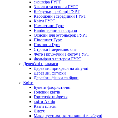
екошкіра ГУРТ
Заколки та основи ГУРТ
Каблучки, гребінці ГУРТ
Кабошони і серединки ГУРТ
Квіти ГУРТ
Намистини Гурт
Напівперлини та стрази
Основи для бутоньєрок ГУРТ
Пінопласт Гурт
Помпони Гурт
Стрічки і мереживо опт
Фетр і кружечки з фетру ГУРТ
Фоаміран з глітером ГУРТ
Дерев'яні прикраси
Дерев'яні прикраси на ліпучці
Дерев'яні фігурки
Дерев'яні фішки та бірки
Квіти
Букети флористичні
Головки квітів
Гортензія та фрезія
квіти Акція
Квіти пласкі
Листя
Маки, еустома , квіти вишні та яблуні