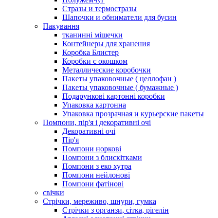
Стразы и термостразы
Шапочки и обниматели для бусин
Пакування
тканинні мішечки
Контейнеры для хранения
Коробка Блистер
Коробки с окошком
Металлические коробочки
Пакеты упаковочные ( целлофан )
Пакеты упаковочные ( бумажные )
Подарункові картонні коробки
Упаковка картонна
Упаковка прозрачная и курьерские пакеты
Помпони, пір'я і декоративні очі
Декоративні очі
Пір'я
Помпони норкові
Помпони з блискітками
Помпони з еко хутра
Помпони нейлонові
Помпони фатінові
свічки
Стрічки, мереживо, шнури, гумка
Стрічки з органзи, сітка, рігелін