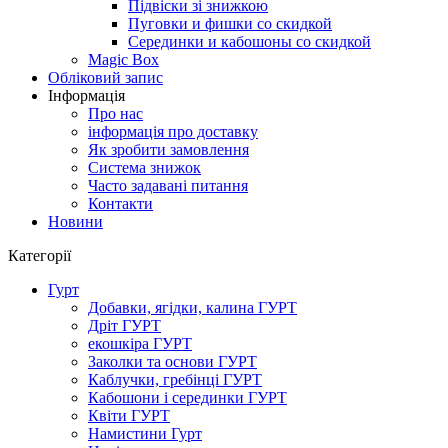
Підвіски зі знижкою
Пуговки и фишки со скидкой
Серединки и кабошоны со скидкой
Magic Box
Обліковий запис
Інформація
Про нас
інформація про доставку
Як зробити замовлення
Система знижок
Часто задавані питання
Контакти
Новини
Категорії
Гурт
Добавки, ягідки, калина ГУРТ
Дріт ГУРТ
екошкіра ГУРТ
Заколки та основи ГУРТ
Каблучки, гребінці ГУРТ
Кабошони і серединки ГУРТ
Квіти ГУРТ
Намистини Гурт