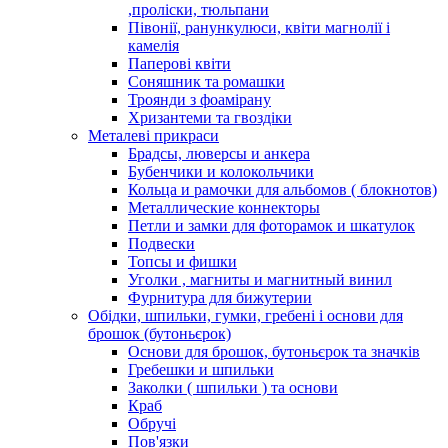
,проліски, тюльпани
Півонії, ранункулюси, квіти магнолії і
камелія
Паперові квіти
Соняшник та ромашки
Троянди з фоамірану
Хризантеми та гвоздіки
Металеві прикраси
Брадсы, люверсы и анкера
Бубенчики и колокольчики
Кольца и рамочки для альбомов ( блокнотов)
Металлические коннекторы
Петли и замки для фоторамок и шкатулок
Подвески
Топсы и фишки
Уголки , магниты и магнитный винил
Фурнитура для бижутерии
Обідки, шпильки, гумки, гребені і основи для
брошок (бутоньєрок)
Основи для брошок, бутоньєрок та значків
Гребешки и шпильки
Заколки ( шпильки ) та основи
Краб
Обручі
Пов'язки