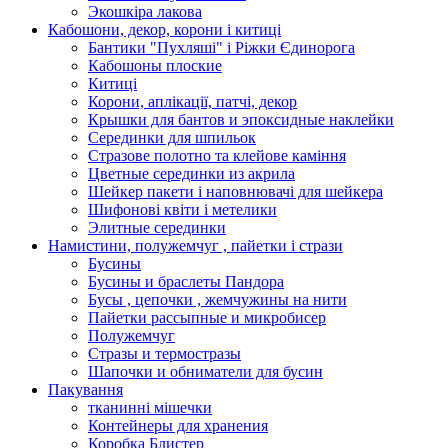
Экошкiра лакова
Кабошони, декор, корони і китиці
Бантики "Пухляші" і Ріжки Єдинорога
Кабошоны плоские
Китиці
Корони, аплікації, патчі, декор
Крышки для бантов и эпоксидные наклейки
Серединки для шпильок
Стразове полотно та клейове каміння
Цветные серединки из акрила
Шейкер пакети і наповнювачі для шейкера
Шифонові квіти і метелики
Элитные серединки
Намистини, полужемчуг , пайетки і стрази
Бусины
Бусины и браслеты Пандора
Бусы , цепочки , жемчужины на нити
Пайетки рассыпные и микробисер
Полужемчуг
Стразы и термостразы
Шапочки и обниматели для бусин
Пакування
тканинні мішечки
Контейнеры для хранения
Коробка Блистер