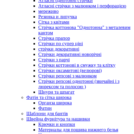
Атласні однотонні стрічки
Атласні стрічки з малюнком і перфорацією
мереживо
Резинка и липучка
Сітка з квітами
Стрічка коттонова "Однотонна" з металевим
кантом
Стрічка прапор
Стрічки по супер ціні
стрічки декоративні
Стрічки декоративні новорічні
Стрічки з парчі
Стрічки коттонові в смужку та клітку
Стрічки оксамитові (велюрові)
Стрічки репсові з малюнком
Стрічки репсові однотонні (звичайні і з
люрексом та полосою )
Шнури та шпагат
Фатін та сітка широка
Органза широка
Фатин
Шаблони для бантів
Швейна фурнітура та нашивки
Крючки и кнопки
Материалы для пошива нижнего белья