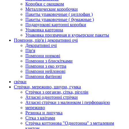
Коробки с окошком
Металлические коробочки
Пакеты упаковочные ( целлофан )
Пакеты упаковочные ( бумажные )
Подарункові картонні коробки
Упаковка картонна
Упаковка прозрачная и курьерские пакеты
Помпони, пір'я і декоративні очі
Декоративні очі
Пір'я
Помпони норкові
Помпони з блискітками
Помпони з еко хутра
Помпони нейлонові
Помпони фатінові
свічки
Стрічки, мереживо, шнури, гумка
Стрічки з органзи, сітка, рігелін
Атласні однотонні стрічки
Атласні стрічки з малюнком і перфорацією
мереживо
Резинка и липучка
Сітка з квітами
Стрічка коттонова "Однотонна" з металевим
кантом