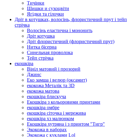
Тичінки
Шишки и сухоцвіти
Ягідки та гілочки
Дріт в котушках, волосінь, флористичний прут і тейп
стрічка
Волосінь еластична і мононить
Дріт котушка
Дріт флористичний (флористичний прут)
Нитка бісерна
Синельная проволока
Тейп стрічка
екошкіра
Вініл матовий і прозорий
Джинс
Еко замша і велюр (оксамит)
екокожа Металік та 3D
екокожа матова
екошкіра блискуча
Екошкіра з кольоровими принтами
екошкіра омбре
екошкіра сіточка і мережива
екошкіра хз малюнком
Екошкіра хутряна і з принтом "Тигр"
Экокожа в наборах
Экокожа с куклами Lol