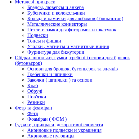
Металеві прикраси
Брадсы, люверсы и анкера
Бубенчики и колокольчики
Кольца и рамочки для альбомов ( блокнотов)
Металлические коннекторы
Петли и замки для фоторамок и шкатулок
Подвески
Топсы и фишки
Уголки , магниты и магнитный винил
Фурнитура для бижутерии
Обідки, шпильки, гумки, гребені і основи для брошок
(бутоньєрок)
Основи для брошок, бутоньєрок та значків
Гребешки и шпильки
Заколки ( шпильки ) та основи
Краб
Обручі
Пов'язки
Резинки
Фетр та фоаміран
Фетр
Фоаміран ( ФОМ )
Ґудзики, прикраси, декоративні елементи
Акриловые подвески и украшения
Акриловые пуговицы