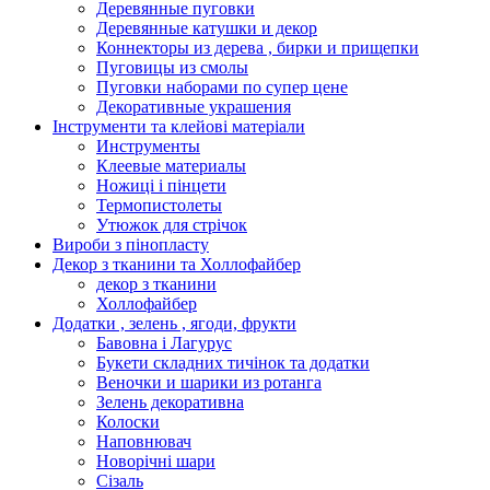
Деревянные пуговки
Деревянные катушки и декор
Коннекторы из дерева , бирки и прищепки
Пуговицы из смолы
Пуговки наборами по супер цене
Декоративные украшения
Інструменти та клейові матеріали
Инструменты
Клеевые материалы
Ножиці і пінцети
Термопистолеты
Утюжок для стрічок
Вироби з пінопласту
Декор з тканини та Холлофайбер
декор з тканини
Холлофайбер
Додатки , зелень , ягоди, фрукти
Бавовна і Лагурус
Букети складних тичінок та додатки
Веночки и шарики из ротанга
Зелень декоративна
Колоски
Наповнювач
Новорічні шари
Сізаль