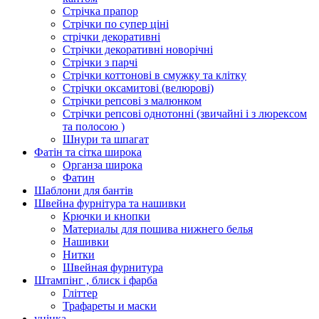
Стрічка прапор
Стрічки по супер ціні
стрічки декоративні
Стрічки декоративні новорічні
Стрічки з парчі
Стрічки коттонові в смужку та клітку
Стрічки оксамитові (велюрові)
Стрічки репсові з малюнком
Стрічки репсові однотонні (звичайні і з люрексом
та полосою )
Шнури та шпагат
Фатін та сітка широка
Органза широка
Фатин
Шаблони для бантів
Швейна фурнітура та нашивки
Крючки и кнопки
Материалы для пошива нижнего белья
Нашивки
Нитки
Швейная фурнитура
Штампінг , блиск і фарба
Гліттер
Трафареты и маски
уцінка