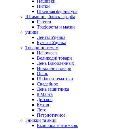
Нашивки
Нитки
Швейная фурнитура
Штампінг , блиск і фарба
Гліттер
Трафареты и маски
уцінка
Ленты Уценка
Бумага Уценка
Товари по темам
Helloween
Великодні товари
День Влюбленных
Новорічні товари
Осінь
Шкільна тематика
Свадебное
День защитника
8 Марта
Детское
Кухня
Лето
Патриотичное
Знижки та акції
Екошкіра зі знижкою