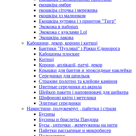
екошкіра омбре
екошкіра сіточка і мережива
екошкіра хз малюнком
Екошкіра хутряна і з принтом "Тигр"
Экокожа в наборах
Экокожа с куклами Lol
Экошкiра лакова
Кабошони, декор, корони і китиці
Бантики "Пухляші" і Ріжки Єдинорога
Кабошоны плоские
Китиці
Корони, аплікації, патчі, декор
Крышки для бантов и эпоксидные наклейки
Серединки для шпильок
Стразове полотно та клейове каміння
Цветные серединки из акрила
Шейкер пакети і наповнювачі для шейкера
Шифонові квіти і метелики
Элитные серединки
Намистини, полужемчуг , пайетки і стрази
Бусины
Бусины и браслеты Пандора
Бусы , цепочки , жемчужины на нити
Пайетки рассыпные и микробисер
Полужемчуг