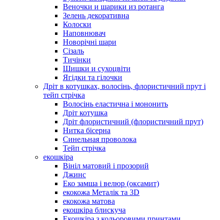
Веночки и шарики из ротанга
Зелень декоративна
Колоски
Наповнювач
Новорічні шари
Сізаль
Тичінки
Шишки и сухоцвіти
Ягідки та гілочки
Дріт в котушках, волосінь, флористичний прут і
тейп стрічка
Волосінь еластична і мононить
Дріт котушка
Дріт флористичний (флористичний прут)
Нитка бісерна
Синельная проволока
Тейп стрічка
екошкіра
Вініл матовий і прозорий
Джинс
Еко замша і велюр (оксамит)
екокожа Металік та 3D
екокожа матова
екошкіра блискуча
Екошкіра з кольоровими принтами