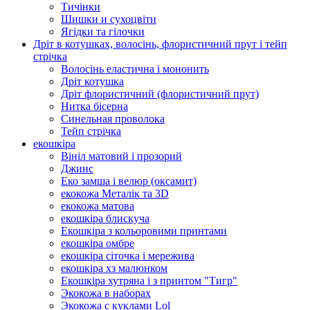
Тичінки
Шишки и сухоцвіти
Ягідки та гілочки
Дріт в котушках, волосінь, флористичний прут і тейп
стрічка
Волосінь еластична і мононить
Дріт котушка
Дріт флористичний (флористичний прут)
Нитка бісерна
Синельная проволока
Тейп стрічка
екошкіра
Вініл матовий і прозорий
Джинс
Еко замша і велюр (оксамит)
екокожа Металік та 3D
екокожа матова
екошкіра блискуча
Екошкіра з кольоровими принтами
екошкіра омбре
екошкіра сіточка і мережива
екошкіра хз малюнком
Екошкіра хутряна і з принтом "Тигр"
Экокожа в наборах
Экокожа с куклами Lol