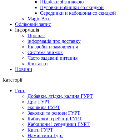
Підвіски зі знижкою
Пуговки и фишки со скидкой
Серединки и кабошоны со скидкой
Magic Box
Обліковий запис
Інформація
Про нас
інформація про доставку
Як зробити замовлення
Система знижок
Часто задавані питання
Контакти
Новини
Категорії
Гурт
Добавки, ягідки, калина ГУРТ
Дріт ГУРТ
екошкіра ГУРТ
Заколки та основи ГУРТ
Каблучки, гребінці ГУРТ
Кабошони і серединки ГУРТ
Квіти ГУРТ
Намистини Гурт