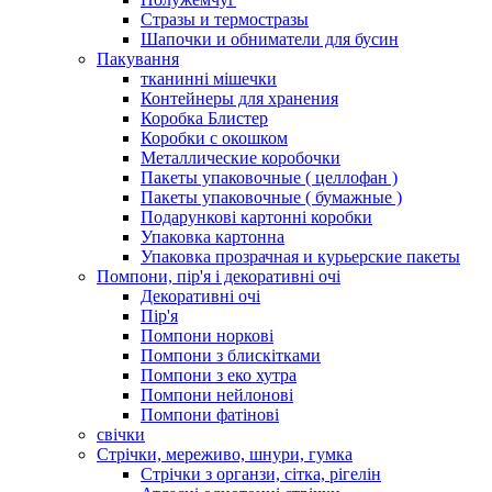
Стразы и термостразы
Шапочки и обниматели для бусин
Пакування
тканинні мішечки
Контейнеры для хранения
Коробка Блистер
Коробки с окошком
Металлические коробочки
Пакеты упаковочные ( целлофан )
Пакеты упаковочные ( бумажные )
Подарункові картонні коробки
Упаковка картонна
Упаковка прозрачная и курьерские пакеты
Помпони, пір'я і декоративні очі
Декоративні очі
Пір'я
Помпони норкові
Помпони з блискітками
Помпони з еко хутра
Помпони нейлонові
Помпони фатінові
свічки
Стрічки, мереживо, шнури, гумка
Стрічки з органзи, сітка, рігелін