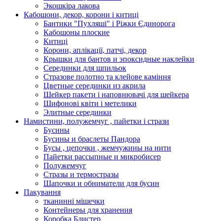
Экошкiра лакова
Кабошони, декор, корони і китиці
Бантики "Пухляші" і Ріжки Єдинорога
Кабошоны плоские
Китиці
Корони, аплікації, патчі, декор
Крышки для бантов и эпоксидные наклейки
Серединки для шпильок
Стразове полотно та клейове каміння
Цветные серединки из акрила
Шейкер пакети і наповнювачі для шейкера
Шифонові квіти і метелики
Элитные серединки
Намистини, полужемчуг , пайетки і стрази
Бусины
Бусины и браслеты Пандора
Бусы , цепочки , жемчужины на нити
Пайетки рассыпные и микробисер
Полужемчуг
Стразы и термостразы
Шапочки и обниматели для бусин
Пакування
тканинні мішечки
Контейнеры для хранения
Коробка Блистер