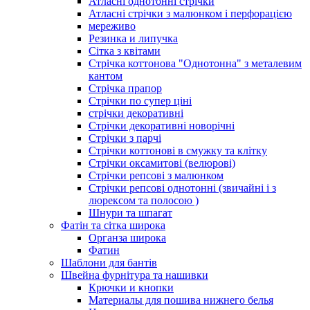
Атласні однотонні стрічки
Атласні стрічки з малюнком і перфорацією
мереживо
Резинка и липучка
Сітка з квітами
Стрічка коттонова "Однотонна" з металевим
кантом
Стрічка прапор
Стрічки по супер ціні
стрічки декоративні
Стрічки декоративні новорічні
Стрічки з парчі
Стрічки коттонові в смужку та клітку
Стрічки оксамитові (велюрові)
Стрічки репсові з малюнком
Стрічки репсові однотонні (звичайні і з
люрексом та полосою )
Шнури та шпагат
Фатін та сітка широка
Органза широка
Фатин
Шаблони для бантів
Швейна фурнітура та нашивки
Крючки и кнопки
Материалы для пошива нижнего белья