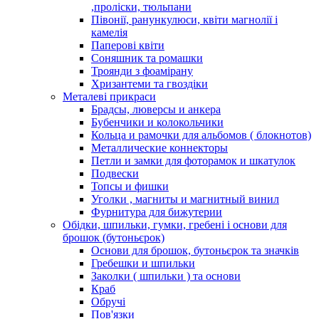
,проліски, тюльпани
Півонії, ранункулюси, квіти магнолії і
камелія
Паперові квіти
Соняшник та ромашки
Троянди з фоамірану
Хризантеми та гвоздіки
Металеві прикраси
Брадсы, люверсы и анкера
Бубенчики и колокольчики
Кольца и рамочки для альбомов ( блокнотов)
Металлические коннекторы
Петли и замки для фоторамок и шкатулок
Подвески
Топсы и фишки
Уголки , магниты и магнитный винил
Фурнитура для бижутерии
Обідки, шпильки, гумки, гребені і основи для
брошок (бутоньєрок)
Основи для брошок, бутоньєрок та значків
Гребешки и шпильки
Заколки ( шпильки ) та основи
Краб
Обручі
Пов'язки