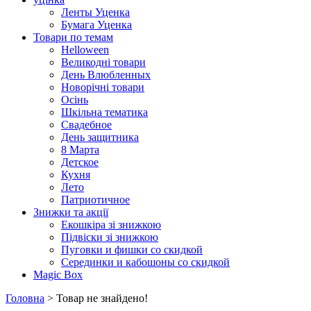
Ленты Уценка
Бумага Уценка
Товари по темам
Helloween
Великодні товари
День Влюбленных
Новорічні товари
Осінь
Шкільна тематика
Свадебное
День защитника
8 Марта
Детское
Кухня
Лето
Патриотичное
Знижки та акції
Екошкіра зі знижкою
Підвіски зі знижкою
Пуговки и фишки со скидкой
Серединки и кабошоны со скидкой
Magic Box
Головна
> Товар не знайдено!