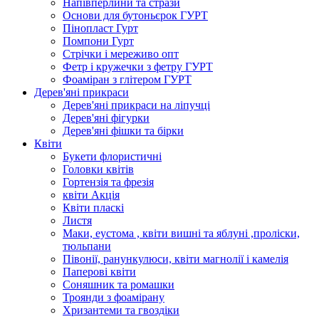
Напівперлини та стрази
Основи для бутоньєрок ГУРТ
Пінопласт Гурт
Помпони Гурт
Стрічки і мереживо опт
Фетр і кружечки з фетру ГУРТ
Фоаміран з глітером ГУРТ
Дерев'яні прикраси
Дерев'яні прикраси на ліпучці
Дерев'яні фігурки
Дерев'яні фішки та бірки
Квіти
Букети флористичні
Головки квітів
Гортензія та фрезія
квіти Акція
Квіти пласкі
Листя
Маки, еустома , квіти вишні та яблуні ,проліски,
тюльпани
Півонії, ранункулюси, квіти магнолії і камелія
Паперові квіти
Соняшник та ромашки
Троянди з фоамірану
Хризантеми та гвоздіки