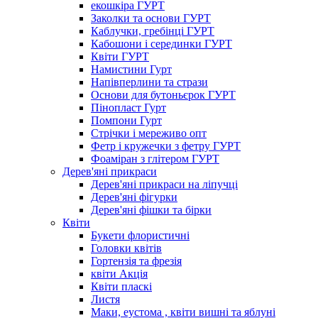
екошкіра ГУРТ
Заколки та основи ГУРТ
Каблучки, гребінці ГУРТ
Кабошони і серединки ГУРТ
Квіти ГУРТ
Намистини Гурт
Напівперлини та стрази
Основи для бутоньєрок ГУРТ
Пінопласт Гурт
Помпони Гурт
Стрічки і мереживо опт
Фетр і кружечки з фетру ГУРТ
Фоаміран з глітером ГУРТ
Дерев'яні прикраси
Дерев'яні прикраси на ліпучці
Дерев'яні фігурки
Дерев'яні фішки та бірки
Квіти
Букети флористичні
Головки квітів
Гортензія та фрезія
квіти Акція
Квіти пласкі
Листя
Маки, еустома , квіти вишні та яблуні