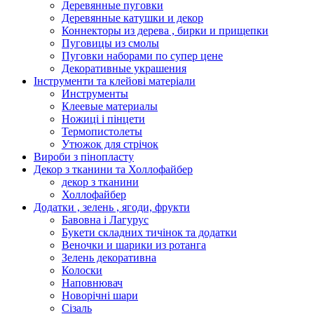
Деревянные пуговки
Деревянные катушки и декор
Коннекторы из дерева , бирки и прищепки
Пуговицы из смолы
Пуговки наборами по супер цене
Декоративные украшения
Інструменти та клейові матеріали
Инструменты
Клеевые материалы
Ножиці і пінцети
Термопистолеты
Утюжок для стрічок
Вироби з пінопласту
Декор з тканини та Холлофайбер
декор з тканини
Холлофайбер
Додатки , зелень , ягоди, фрукти
Бавовна і Лагурус
Букети складних тичінок та додатки
Веночки и шарики из ротанга
Зелень декоративна
Колоски
Наповнювач
Новорічні шари
Сізаль