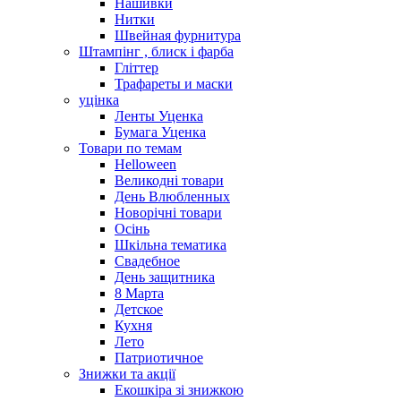
Нашивки
Нитки
Швейная фурнитура
Штампінг , блиск і фарба
Гліттер
Трафареты и маски
уцінка
Ленты Уценка
Бумага Уценка
Товари по темам
Helloween
Великодні товари
День Влюбленных
Новорічні товари
Осінь
Шкільна тематика
Свадебное
День защитника
8 Марта
Детское
Кухня
Лето
Патриотичное
Знижки та акції
Екошкіра зі знижкою