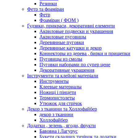
Резинки
Фетр та фоаміран
Фетр
Фоаміран ( ФОМ )
Ґудзики, прикраси, декоративні елементи
Акриловые подвески и украшения
Акриловые пуговицы
Деревянные пуговки
Деревянные катушки и декор
Коннекторы из дерева , бирки и прищепки
Пуговицы из смолы
Пуговки наборами по супер цене
Декоративные украшения
Інструменти та клейові матеріали
Инструменты
Клеевые материалы
Ножиці і пінцети
Термопистолеты
Утюжок для стрічок
Декор з тканини та Холлофайбер
декор з тканини
Холлофайбер
Додатки , зелень , ягоди, фрукти
Бавовна і Лагурус
Букети складних тичінок та додатки