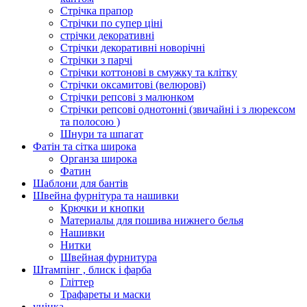
Стрічка прапор
Стрічки по супер ціні
стрічки декоративні
Стрічки декоративні новорічні
Стрічки з парчі
Стрічки коттонові в смужку та клітку
Стрічки оксамитові (велюрові)
Стрічки репсові з малюнком
Стрічки репсові однотонні (звичайні і з люрексом
та полосою )
Шнури та шпагат
Фатін та сітка широка
Органза широка
Фатин
Шаблони для бантів
Швейна фурнітура та нашивки
Крючки и кнопки
Материалы для пошива нижнего белья
Нашивки
Нитки
Швейная фурнитура
Штампінг , блиск і фарба
Гліттер
Трафареты и маски
уцінка