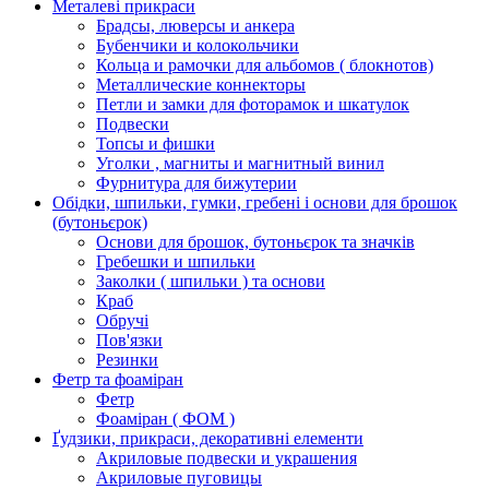
Металеві прикраси
Брадсы, люверсы и анкера
Бубенчики и колокольчики
Кольца и рамочки для альбомов ( блокнотов)
Металлические коннекторы
Петли и замки для фоторамок и шкатулок
Подвески
Топсы и фишки
Уголки , магниты и магнитный винил
Фурнитура для бижутерии
Обідки, шпильки, гумки, гребені і основи для брошок
(бутоньєрок)
Основи для брошок, бутоньєрок та значків
Гребешки и шпильки
Заколки ( шпильки ) та основи
Краб
Обручі
Пов'язки
Резинки
Фетр та фоаміран
Фетр
Фоаміран ( ФОМ )
Ґудзики, прикраси, декоративні елементи
Акриловые подвески и украшения
Акриловые пуговицы