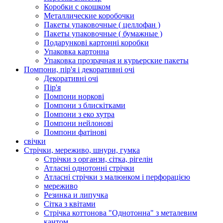
Коробки с окошком
Металлические коробочки
Пакеты упаковочные ( целлофан )
Пакеты упаковочные ( бумажные )
Подарункові картонні коробки
Упаковка картонна
Упаковка прозрачная и курьерские пакеты
Помпони, пір'я і декоративні очі
Декоративні очі
Пір'я
Помпони норкові
Помпони з блискітками
Помпони з еко хутра
Помпони нейлонові
Помпони фатінові
свічки
Стрічки, мереживо, шнури, гумка
Стрічки з органзи, сітка, рігелін
Атласні однотонні стрічки
Атласні стрічки з малюнком і перфорацією
мереживо
Резинка и липучка
Сітка з квітами
Стрічка коттонова "Однотонна" з металевим
кантом