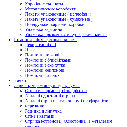
Коробки с окошком
Металлические коробочки
Пакеты упаковочные ( целлофан )
Пакеты упаковочные ( бумажные )
Подарункові картонні коробки
Упаковка картонна
Упаковка прозрачная и курьерские пакеты
Помпони, пір'я і декоративні очі
Декоративні очі
Пір'я
Помпони норкові
Помпони з блискітками
Помпони з еко хутра
Помпони нейлонові
Помпони фатінові
свічки
Стрічки, мереживо, шнури, гумка
Стрічки з органзи, сітка, рігелін
Атласні однотонні стрічки
Атласні стрічки з малюнком і перфорацією
мереживо
Резинка и липучка
Сітка з квітами
Стрічка коттонова "Однотонна" з металевим
кантом