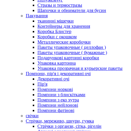
Стразы и термостразы
Шапочки и обниматели для бусин
Пакування
тканинні мішечки
Контейнеры для хранения
Коробка Блистер
Коробки с окошком
Металлические коробочки
Пакеты упаковочные ( целлофан )
Пакеты упаковочные ( бумажные )
Подарункові картонні коробки
Упаковка картонна
Упаковка прозрачная и курьерские пакеты
Помпони, пір'я і декоративні очі
Декоративні очі
Пір'я
Помпони норкові
Помпони з блискітками
Помпони з еко хутра
Помпони нейлонові
Помпони фатінові
свічки
Стрічки, мереживо, шнури, гумка
Стрічки з органзи, сітка, рігелін