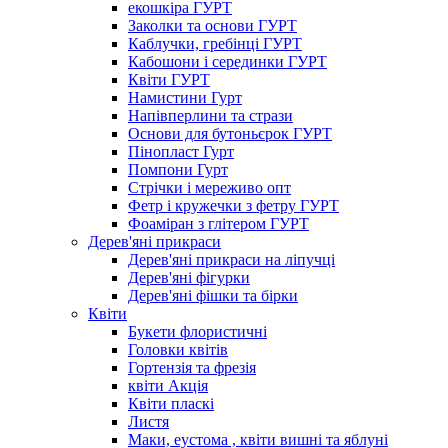
екошкіра ГУРТ
Заколки та основи ГУРТ
Каблучки, гребінці ГУРТ
Кабошони і серединки ГУРТ
Квіти ГУРТ
Намистини Гурт
Напівперлини та стрази
Основи для бутоньєрок ГУРТ
Пінопласт Гурт
Помпони Гурт
Стрічки і мереживо опт
Фетр і кружечки з фетру ГУРТ
Фоаміран з глітером ГУРТ
Дерев'яні прикраси
Дерев'яні прикраси на ліпучці
Дерев'яні фігурки
Дерев'яні фішки та бірки
Квіти
Букети флористичні
Головки квітів
Гортензія та фрезія
квіти Акція
Квіти пласкі
Листя
Маки, еустома , квіти вишні та яблуні