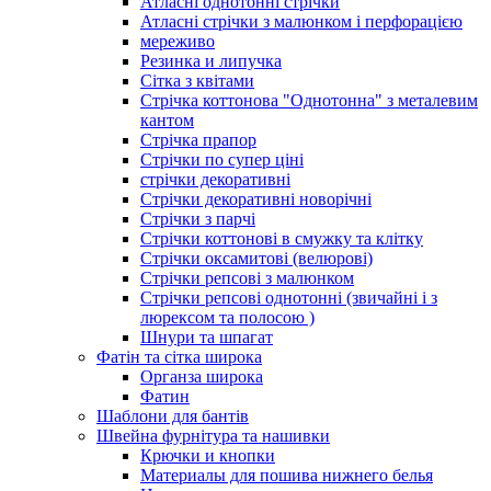
Атласні однотонні стрічки
Атласні стрічки з малюнком і перфорацією
мереживо
Резинка и липучка
Сітка з квітами
Стрічка коттонова "Однотонна" з металевим
кантом
Стрічка прапор
Стрічки по супер ціні
стрічки декоративні
Стрічки декоративні новорічні
Стрічки з парчі
Стрічки коттонові в смужку та клітку
Стрічки оксамитові (велюрові)
Стрічки репсові з малюнком
Стрічки репсові однотонні (звичайні і з
люрексом та полосою )
Шнури та шпагат
Фатін та сітка широка
Органза широка
Фатин
Шаблони для бантів
Швейна фурнітура та нашивки
Крючки и кнопки
Материалы для пошива нижнего белья