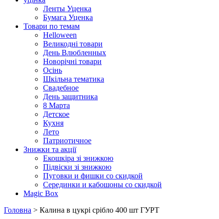
Ленты Уценка
Бумага Уценка
Товари по темам
Helloween
Великодні товари
День Влюбленных
Новорічні товари
Осінь
Шкільна тематика
Свадебное
День защитника
8 Марта
Детское
Кухня
Лето
Патриотичное
Знижки та акції
Екошкіра зі знижкою
Підвіски зі знижкою
Пуговки и фишки со скидкой
Серединки и кабошоны со скидкой
Magic Box
Головна
> Калина в цукрі срібло 400 шт ГУРТ