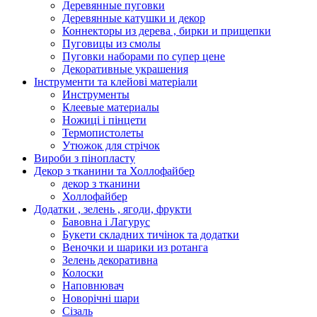
Деревянные пуговки
Деревянные катушки и декор
Коннекторы из дерева , бирки и прищепки
Пуговицы из смолы
Пуговки наборами по супер цене
Декоративные украшения
Інструменти та клейові матеріали
Инструменты
Клеевые материалы
Ножиці і пінцети
Термопистолеты
Утюжок для стрічок
Вироби з пінопласту
Декор з тканини та Холлофайбер
декор з тканини
Холлофайбер
Додатки , зелень , ягоди, фрукти
Бавовна і Лагурус
Букети складних тичінок та додатки
Веночки и шарики из ротанга
Зелень декоративна
Колоски
Наповнювач
Новорічні шари
Сізаль