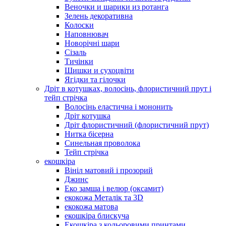
Веночки и шарики из ротанга
Зелень декоративна
Колоски
Наповнювач
Новорічні шари
Сізаль
Тичінки
Шишки и сухоцвіти
Ягідки та гілочки
Дріт в котушках, волосінь, флористичний прут і
тейп стрічка
Волосінь еластична і мононить
Дріт котушка
Дріт флористичний (флористичний прут)
Нитка бісерна
Синельная проволока
Тейп стрічка
екошкіра
Вініл матовий і прозорий
Джинс
Еко замша і велюр (оксамит)
екокожа Металік та 3D
екокожа матова
екошкіра блискуча
Екошкіра з кольоровими принтами