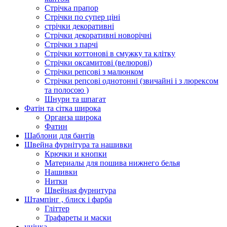
Стрічка прапор
Стрічки по супер ціні
стрічки декоративні
Стрічки декоративні новорічні
Стрічки з парчі
Стрічки коттонові в смужку та клітку
Стрічки оксамитові (велюрові)
Стрічки репсові з малюнком
Стрічки репсові однотонні (звичайні і з люрексом
та полосою )
Шнури та шпагат
Фатін та сітка широка
Органза широка
Фатин
Шаблони для бантів
Швейна фурнітура та нашивки
Крючки и кнопки
Материалы для пошива нижнего белья
Нашивки
Нитки
Швейная фурнитура
Штампінг , блиск і фарба
Гліттер
Трафареты и маски
уцінка