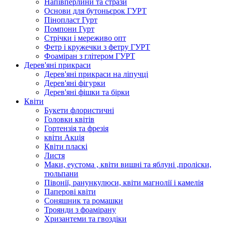
Напівперлини та стрази
Основи для бутоньєрок ГУРТ
Пінопласт Гурт
Помпони Гурт
Стрічки і мереживо опт
Фетр і кружечки з фетру ГУРТ
Фоаміран з глітером ГУРТ
Дерев'яні прикраси
Дерев'яні прикраси на ліпучці
Дерев'яні фігурки
Дерев'яні фішки та бірки
Квіти
Букети флористичні
Головки квітів
Гортензія та фрезія
квіти Акція
Квіти пласкі
Листя
Маки, еустома , квіти вишні та яблуні ,проліски,
тюльпани
Півонії, ранункулюси, квіти магнолії і камелія
Паперові квіти
Соняшник та ромашки
Троянди з фоамірану
Хризантеми та гвоздіки