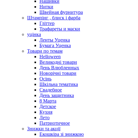
Нашивки
Нитки
Швейная фурнитура
Штампінг , блиск і фарба
Гліттер
Трафареты и маски
уцінка
Ленты Уценка
Бумага Уценка
Товари по темам
Helloween
Великодні товари
День Влюбленных
Новорічні товари
Осінь
Шкільна тематика
Свадебное
День защитника
8 Марта
Детское
Кухня
Лето
Патриотичное
Знижки та акції
Екошкіра зі знижкою