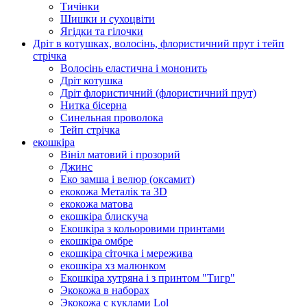
Тичінки
Шишки и сухоцвіти
Ягідки та гілочки
Дріт в котушках, волосінь, флористичний прут і тейп
стрічка
Волосінь еластична і мононить
Дріт котушка
Дріт флористичний (флористичний прут)
Нитка бісерна
Синельная проволока
Тейп стрічка
екошкіра
Вініл матовий і прозорий
Джинс
Еко замша і велюр (оксамит)
екокожа Металік та 3D
екокожа матова
екошкіра блискуча
Екошкіра з кольоровими принтами
екошкіра омбре
екошкіра сіточка і мережива
екошкіра хз малюнком
Екошкіра хутряна і з принтом "Тигр"
Экокожа в наборах
Экокожа с куклами Lol