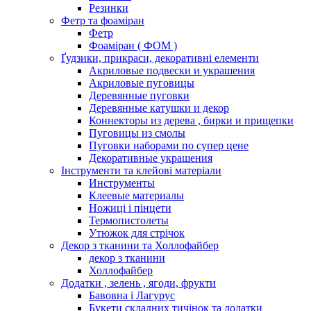
Резинки
Фетр та фоаміран
Фетр
Фоаміран ( ФОМ )
Ґудзики, прикраси, декоративні елементи
Акриловые подвески и украшения
Акриловые пуговицы
Деревянные пуговки
Деревянные катушки и декор
Коннекторы из дерева , бирки и прищепки
Пуговицы из смолы
Пуговки наборами по супер цене
Декоративные украшения
Інструменти та клейові матеріали
Инструменты
Клеевые материалы
Ножиці і пінцети
Термопистолеты
Утюжок для стрічок
Декор з тканини та Холлофайбер
декор з тканини
Холлофайбер
Додатки , зелень , ягоди, фрукти
Бавовна і Лагурус
Букети складних тичінок та додатки