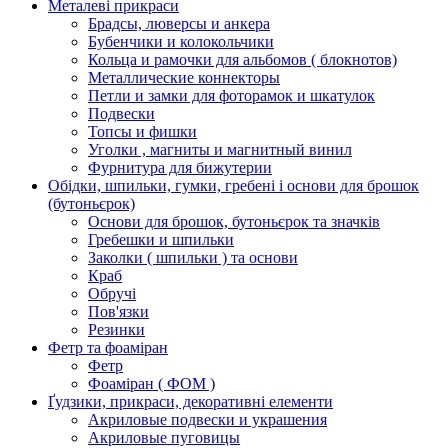
Металеві прикраси
Брадсы, люверсы и анкера
Бубенчики и колокольчики
Кольца и рамочки для альбомов ( блокнотов)
Металлические коннекторы
Петли и замки для фоторамок и шкатулок
Подвески
Топсы и фишки
Уголки , магниты и магнитный винил
Фурнитура для бижутерии
Обідки, шпильки, гумки, гребені і основи для брошок
(бутоньєрок)
Основи для брошок, бутоньєрок та значків
Гребешки и шпильки
Заколки ( шпильки ) та основи
Краб
Обручі
Пов'язки
Резинки
Фетр та фоаміран
Фетр
Фоаміран ( ФОМ )
Ґудзики, прикраси, декоративні елементи
Акриловые подвески и украшения
Акриловые пуговицы