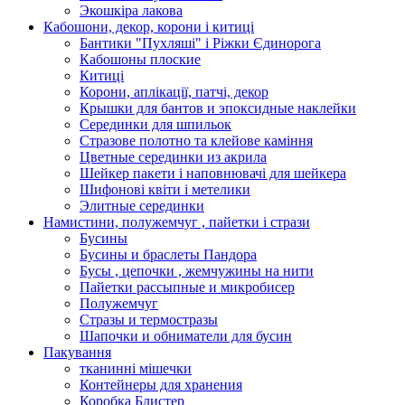
Экошкiра лакова
Кабошони, декор, корони і китиці
Бантики "Пухляші" і Ріжки Єдинорога
Кабошоны плоские
Китиці
Корони, аплікації, патчі, декор
Крышки для бантов и эпоксидные наклейки
Серединки для шпильок
Стразове полотно та клейове каміння
Цветные серединки из акрила
Шейкер пакети і наповнювачі для шейкера
Шифонові квіти і метелики
Элитные серединки
Намистини, полужемчуг , пайетки і стрази
Бусины
Бусины и браслеты Пандора
Бусы , цепочки , жемчужины на нити
Пайетки рассыпные и микробисер
Полужемчуг
Стразы и термостразы
Шапочки и обниматели для бусин
Пакування
тканинні мішечки
Контейнеры для хранения
Коробка Блистер