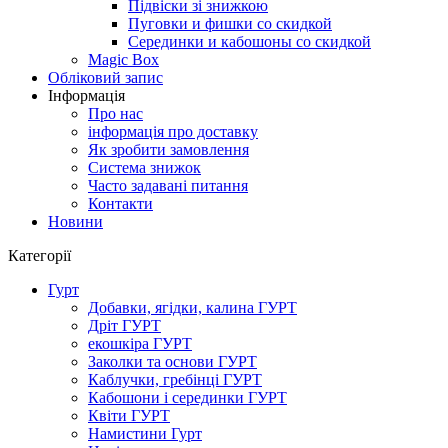
Підвіски зі знижкою
Пуговки и фишки со скидкой
Серединки и кабошоны со скидкой
Magic Box
Обліковий запис
Інформація
Про нас
інформація про доставку
Як зробити замовлення
Система знижок
Часто задавані питання
Контакти
Новини
Категорії
Гурт
Добавки, ягідки, калина ГУРТ
Дріт ГУРТ
екошкіра ГУРТ
Заколки та основи ГУРТ
Каблучки, гребінці ГУРТ
Кабошони і серединки ГУРТ
Квіти ГУРТ
Намистини Гурт