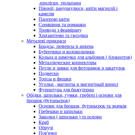
,проліски, тюльпани
Півонії, ранункулюси, квіти магнолії і
камелія
Паперові квіти
Соняшник та ромашки
Троянди з фоамірану
Хризантеми та гвоздіки
Металеві прикраси
Брадсы, люверсы и анкера
Бубенчики и колокольчики
Кольца и рамочки для альбомов ( блокнотов)
Металлические коннекторы
Петли и замки для фоторамок и шкатулок
Подвески
Топсы и фишки
Уголки , магниты и магнитный винил
Фурнитура для бижутерии
Обідки, шпильки, гумки, гребені і основи для
брошок (бутоньєрок)
Основи для брошок, бутоньєрок та значків
Гребешки и шпильки
Заколки ( шпильки ) та основи
Краб
Обручі
Пов'язки