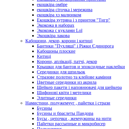
екошкіра омбре
екошкіра сіточка і мережива
екошкіра хз малюнком
Екошкіра хутряна і з принтом "Тигр"
Экокожа в наборах
Экокожа с куклами Lol
Экошкiра лакова
Кабошони, декор, корони і китиці
Бантики "Пухляші" і Ріжки Єдинорога
Кабошоны плоские
Китиці
Корони, аплікації, патчі, декор
Крышки для бантов и эпоксидные наклейки
Серединки для шпильок
Стразове полотно та клейове каміння
Цветные серединки из акрила
Шейкер пакети і наповнювачі для шейкера
Шифонові квіти і метелики
Элитные серединки
Намистини, полужемчуг , пайетки і стрази
Бусины
Бусины и браслеты Пандора
Бусы , цепочки , жемчужины на нити
Пайетки рассыпные и микробисер
Полужемчуг