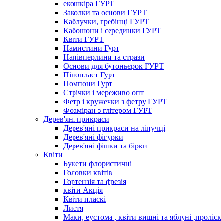
екошкіра ГУРТ
Заколки та основи ГУРТ
Каблучки, гребінці ГУРТ
Кабошони і серединки ГУРТ
Квіти ГУРТ
Намистини Гурт
Напівперлини та стрази
Основи для бутоньєрок ГУРТ
Пінопласт Гурт
Помпони Гурт
Стрічки і мереживо опт
Фетр і кружечки з фетру ГУРТ
Фоаміран з глітером ГУРТ
Дерев'яні прикраси
Дерев'яні прикраси на ліпучці
Дерев'яні фігурки
Дерев'яні фішки та бірки
Квіти
Букети флористичні
Головки квітів
Гортензія та фрезія
квіти Акція
Квіти пласкі
Листя
Маки, еустома , квіти вишні та яблуні ,проліс