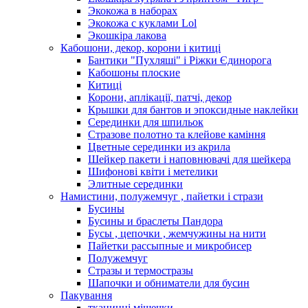
Экокожа в наборах
Экокожа с куклами Lol
Экошкiра лакова
Кабошони, декор, корони і китиці
Бантики "Пухляші" і Ріжки Єдинорога
Кабошоны плоские
Китиці
Корони, аплікації, патчі, декор
Крышки для бантов и эпоксидные наклейки
Серединки для шпильок
Стразове полотно та клейове каміння
Цветные серединки из акрила
Шейкер пакети і наповнювачі для шейкера
Шифонові квіти і метелики
Элитные серединки
Намистини, полужемчуг , пайетки і стрази
Бусины
Бусины и браслеты Пандора
Бусы , цепочки , жемчужины на нити
Пайетки рассыпные и микробисер
Полужемчуг
Стразы и термостразы
Шапочки и обниматели для бусин
Пакування
тканинні мішечки