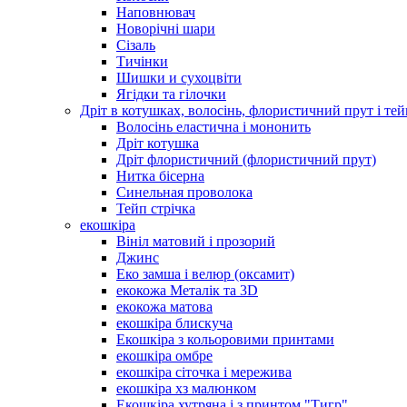
Наповнювач
Новорічні шари
Сізаль
Тичінки
Шишки и сухоцвіти
Ягідки та гілочки
Дріт в котушках, волосінь, флористичний прут і тей
Волосінь еластична і мононить
Дріт котушка
Дріт флористичний (флористичний прут)
Нитка бісерна
Синельная проволока
Тейп стрічка
екошкіра
Вініл матовий і прозорий
Джинс
Еко замша і велюр (оксамит)
екокожа Металік та 3D
екокожа матова
екошкіра блискуча
Екошкіра з кольоровими принтами
екошкіра омбре
екошкіра сіточка і мережива
екошкіра хз малюнком
Екошкіра хутряна і з принтом "Тигр"