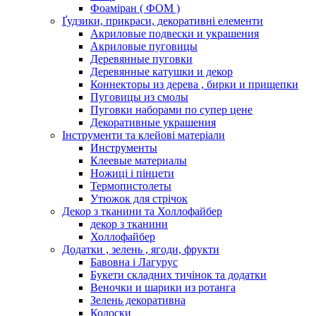
Фоаміран ( ФОМ )
Ґудзики, прикраси, декоративні елементи
Акриловые подвески и украшения
Акриловые пуговицы
Деревянные пуговки
Деревянные катушки и декор
Коннекторы из дерева , бирки и прищепки
Пуговицы из смолы
Пуговки наборами по супер цене
Декоративные украшения
Інструменти та клейові матеріали
Инструменты
Клеевые материалы
Ножиці і пінцети
Термопистолеты
Утюжок для стрічок
Декор з тканини та Холлофайбер
декор з тканини
Холлофайбер
Додатки , зелень , ягоди, фрукти
Бавовна і Лагурус
Букети складних тичінок та додатки
Веночки и шарики из ротанга
Зелень декоративна
Колоски