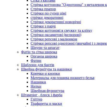
Сітка з квітами
Стрічка коттонова "Однотонна" з металевим 
Стрічка прапор
Стрічки по супер ціні
стрічки декоративні
Стрічки декоративні новорічні
Стрічки з парчі
Стрічки коттонові в смужку та клітку
Стрічки оксамитові (велюрові)
Стрічки репсові з малюнком
Стрічки репсові однотонні (звичайні і з люре
Шнури та шпагат
Фатін та сітка широка
Органза широка
Фатин
Шаблони для бантів
Швейна фурнітура та нашивки
Крючки и кнопки
Материалы для пошива нижнего белья
Нашивки
Нитки
Швейная фурнитура
Штампінг , блиск і фарба
Гліттер
Трафареты и маски