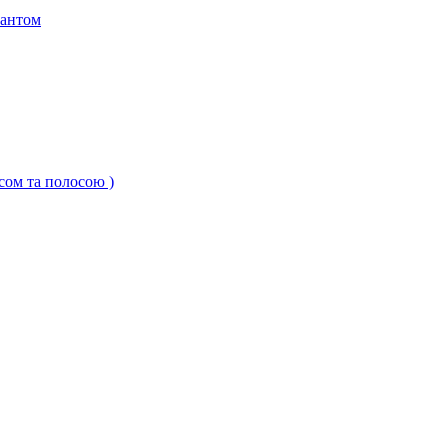
кантом
ксом та полосою )