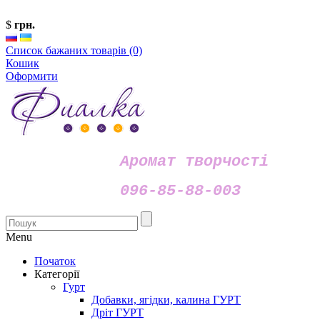
$
грн.
Список бажаних товарів (0)
Кошик
Оформити
Аромат творчості
096-85-88-003
Menu
Початок
Категорії
Гурт
Добавки, ягідки, калина ГУРТ
Дріт ГУРТ