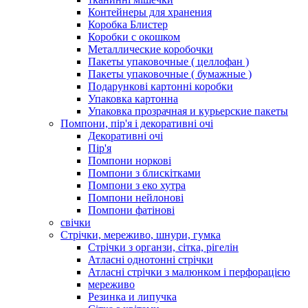
Контейнеры для хранения
Коробка Блистер
Коробки с окошком
Металлические коробочки
Пакеты упаковочные ( целлофан )
Пакеты упаковочные ( бумажные )
Подарункові картонні коробки
Упаковка картонна
Упаковка прозрачная и курьерские пакеты
Помпони, пір'я і декоративні очі
Декоративні очі
Пір'я
Помпони норкові
Помпони з блискітками
Помпони з еко хутра
Помпони нейлонові
Помпони фатінові
свічки
Стрічки, мереживо, шнури, гумка
Стрічки з органзи, сітка, рігелін
Атласні однотонні стрічки
Атласні стрічки з малюнком і перфорацією
мереживо
Резинка и липучка