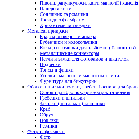
Півонії, ранункулюси, квіти магнолії і камелія
Паперові квіти
Соняшник та ромашки
Троянди з фоамірану
Хризантеми та гвоздіки
Металеві прикраси
Брадсы, люверсы и анкера
Бубенчики и колокольчики
Кольца и рамочки для альбомов ( блокнотов)
Металлические коннекторы
Петли и замки для фоторамок и шкатулок
Подвески
Топсы и фишки
Уголки , магниты и магнитный винил
Фурнитура для бижутерии
Обідки, шпильки, гумки, гребені і основи для брош
Основи для брошок, бутоньєрок та значків
Гребешки и шпильки
Заколки ( шпильки ) та основи
Краб
Обручі
Пов'язки
Резинки
Фетр та фоаміран
Фетр