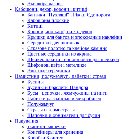
Экошкiра лакова
Кабошони, декор, корони і китиці
Бантики "Пухляші" і Ріжки Єдинорога
Кабошоны плоские
Китиці
Корони, аплікації, патчі, декор
Крышки для бантов и эпоксидные наклейки
Серединки для шпильок
Стразове полотно та клейове каміння
Цветные серединки из акрила
Шейкер пакети і наповнювачі для шейкера
Шифонові квіти і метелики
Элитные серединки
Намистини, полужемчуг , пайетки і стрази
Бусины
Бусины и браслеты Пандора
Бусы , цепочки , жемчужины на нити
Пайетки рассыпные и микробисер
Полужемчуг
Стразы и термостразы
Шапочки и обниматели для бусин
Пакування
тканинні мішечки
Контейнеры для хранения
Коробка Блистер