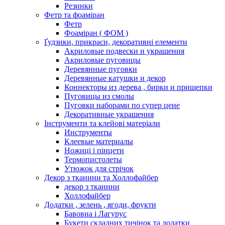
Резинки
Фетр та фоаміран
Фетр
Фоаміран ( ФОМ )
Ґудзики, прикраси, декоративні елементи
Акриловые подвески и украшения
Акриловые пуговицы
Деревянные пуговки
Деревянные катушки и декор
Коннекторы из дерева , бирки и прищепки
Пуговицы из смолы
Пуговки наборами по супер цене
Декоративные украшения
Інструменти та клейові матеріали
Инструменты
Клеевые материалы
Ножиці і пінцети
Термопистолеты
Утюжок для стрічок
Декор з тканини та Холлофайбер
декор з тканини
Холлофайбер
Додатки , зелень , ягоди, фрукти
Бавовна і Лагурус
Букети складних тичінок та додатки