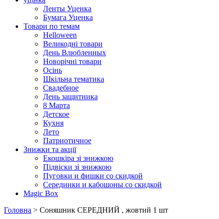
Ленты Уценка
Бумага Уценка
Товари по темам
Helloween
Великодні товари
День Влюбленных
Новорічні товари
Осінь
Шкільна тематика
Свадебное
День защитника
8 Марта
Детское
Кухня
Лето
Патриотичное
Знижки та акції
Екошкіра зі знижкою
Підвіски зі знижкою
Пуговки и фишки со скидкой
Серединки и кабошоны со скидкой
Magic Box
Головна
> Соняшник СЕРЕДНИЙ , жовтий 1 шт