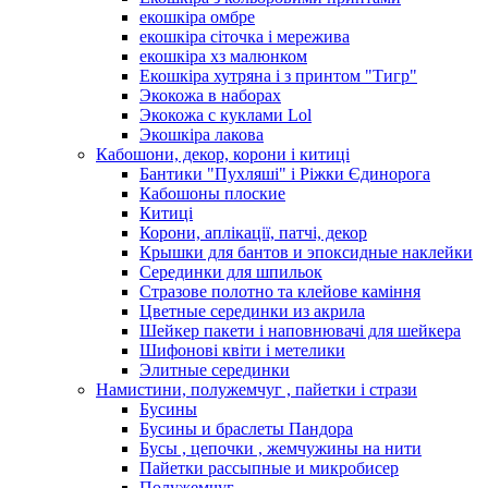
екошкіра омбре
екошкіра сіточка і мережива
екошкіра хз малюнком
Екошкіра хутряна і з принтом "Тигр"
Экокожа в наборах
Экокожа с куклами Lol
Экошкiра лакова
Кабошони, декор, корони і китиці
Бантики "Пухляші" і Ріжки Єдинорога
Кабошоны плоские
Китиці
Корони, аплікації, патчі, декор
Крышки для бантов и эпоксидные наклейки
Серединки для шпильок
Стразове полотно та клейове каміння
Цветные серединки из акрила
Шейкер пакети і наповнювачі для шейкера
Шифонові квіти і метелики
Элитные серединки
Намистини, полужемчуг , пайетки і стрази
Бусины
Бусины и браслеты Пандора
Бусы , цепочки , жемчужины на нити
Пайетки рассыпные и микробисер
Полужемчуг