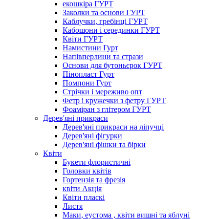
екошкіра ГУРТ
Заколки та основи ГУРТ
Каблучки, гребінці ГУРТ
Кабошони і серединки ГУРТ
Квіти ГУРТ
Намистини Гурт
Напівперлини та стрази
Основи для бутоньєрок ГУРТ
Пінопласт Гурт
Помпони Гурт
Стрічки і мереживо опт
Фетр і кружечки з фетру ГУРТ
Фоаміран з глітером ГУРТ
Дерев'яні прикраси
Дерев'яні прикраси на ліпучці
Дерев'яні фігурки
Дерев'яні фішки та бірки
Квіти
Букети флористичні
Головки квітів
Гортензія та фрезія
квіти Акція
Квіти пласкі
Листя
Маки, еустома , квіти вишні та яблуні