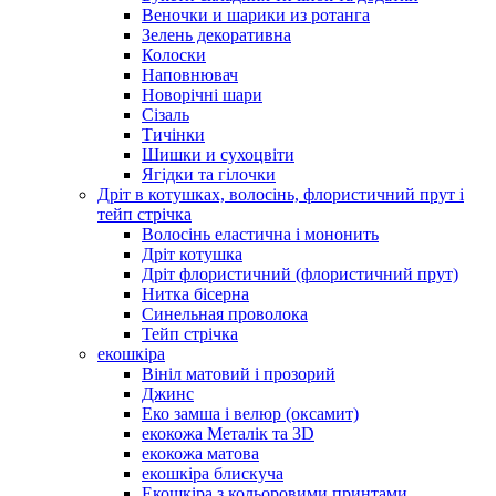
Веночки и шарики из ротанга
Зелень декоративна
Колоски
Наповнювач
Новорічні шари
Сізаль
Тичінки
Шишки и сухоцвіти
Ягідки та гілочки
Дріт в котушках, волосінь, флористичний прут і
тейп стрічка
Волосінь еластична і мононить
Дріт котушка
Дріт флористичний (флористичний прут)
Нитка бісерна
Синельная проволока
Тейп стрічка
екошкіра
Вініл матовий і прозорий
Джинс
Еко замша і велюр (оксамит)
екокожа Металік та 3D
екокожа матова
екошкіра блискуча
Екошкіра з кольоровими принтами