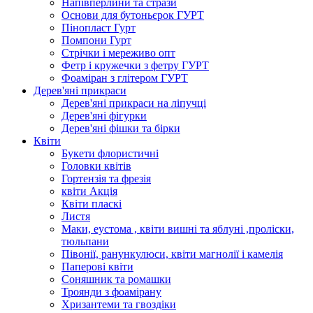
Напівперлини та стрази
Основи для бутоньєрок ГУРТ
Пінопласт Гурт
Помпони Гурт
Стрічки і мереживо опт
Фетр і кружечки з фетру ГУРТ
Фоаміран з глітером ГУРТ
Дерев'яні прикраси
Дерев'яні прикраси на ліпучці
Дерев'яні фігурки
Дерев'яні фішки та бірки
Квіти
Букети флористичні
Головки квітів
Гортензія та фрезія
квіти Акція
Квіти пласкі
Листя
Маки, еустома , квіти вишні та яблуні ,проліски,
тюльпани
Півонії, ранункулюси, квіти магнолії і камелія
Паперові квіти
Соняшник та ромашки
Троянди з фоамірану
Хризантеми та гвоздіки