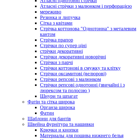
Атласні однотонні стрічки
Атласні стрічки з малюнком і перфорацією
мереживо
Резинка и липучка
Сітка з квітами
Стрічка коттонова "Однотонна" з металевим
кантом
Стрічка прапор
Стрічки по супер ціні
стрічки декоративні
Стрічки декоративні новорічні
Стрічки з парчі
Стрічки коттонові в смужку та клітку
Стрічки оксамитові (велюрові)
Стрічки репсові з малюнком
Стрічки репсові однотонні (звичайні і з
люрексом та полосою )
Шнури та шпагат
Фатін та сітка широка
Органза широка
Фатин
Шаблони для бантів
Швейна фурнітура та нашивки
Крючки и кнопки
Материалы для пошива нижнего белья