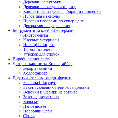
Деревянные пуговки
Деревянные катушки и декор
Коннекторы из дерева , бирки и прищепки
Пуговицы из смолы
Пуговки наборами по супер цене
Декоративные украшения
Інструменти та клейові матеріали
Инструменты
Клеевые материалы
Ножиці і пінцети
Термопистолеты
Утюжок для стрічок
Вироби з пінопласту
Декор з тканини та Холлофайбер
декор з тканини
Холлофайбер
Додатки , зелень , ягоди, фрукти
Бавовна і Лагурус
Букети складних тичінок та додатки
Веночки и шарики из ротанга
Зелень декоративна
Колоски
Наповнювач
Новорічні шари
Сізаль