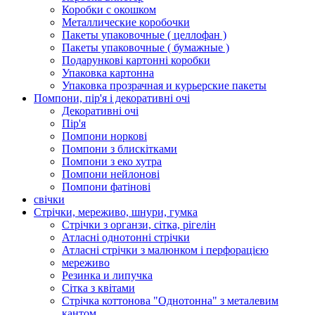
Коробки с окошком
Металлические коробочки
Пакеты упаковочные ( целлофан )
Пакеты упаковочные ( бумажные )
Подарункові картонні коробки
Упаковка картонна
Упаковка прозрачная и курьерские пакеты
Помпони, пір'я і декоративні очі
Декоративні очі
Пір'я
Помпони норкові
Помпони з блискітками
Помпони з еко хутра
Помпони нейлонові
Помпони фатінові
свічки
Стрічки, мереживо, шнури, гумка
Стрічки з органзи, сітка, рігелін
Атласні однотонні стрічки
Атласні стрічки з малюнком і перфорацією
мереживо
Резинка и липучка
Сітка з квітами
Стрічка коттонова "Однотонна" з металевим
кантом