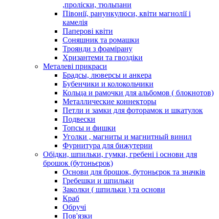
,проліски, тюльпани
Півонії, ранункулюси, квіти магнолії і
камелія
Паперові квіти
Соняшник та ромашки
Троянди з фоамірану
Хризантеми та гвоздіки
Металеві прикраси
Брадсы, люверсы и анкера
Бубенчики и колокольчики
Кольца и рамочки для альбомов ( блокнотов)
Металлические коннекторы
Петли и замки для фоторамок и шкатулок
Подвески
Топсы и фишки
Уголки , магниты и магнитный винил
Фурнитура для бижутерии
Обідки, шпильки, гумки, гребені і основи для
брошок (бутоньєрок)
Основи для брошок, бутоньєрок та значків
Гребешки и шпильки
Заколки ( шпильки ) та основи
Краб
Обручі
Пов'язки