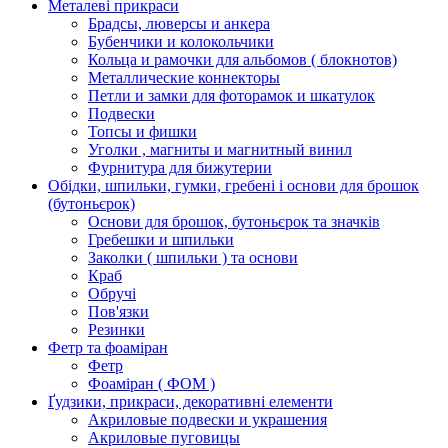
Металеві прикраси
Брадсы, люверсы и анкера
Бубенчики и колокольчики
Кольца и рамочки для альбомов ( блокнотов)
Металлические коннекторы
Петли и замки для фоторамок и шкатулок
Подвески
Топсы и фишки
Уголки , магниты и магнитный винил
Фурнитура для бижутерии
Обідки, шпильки, гумки, гребені і основи для брошок
(бутоньєрок)
Основи для брошок, бутоньєрок та значків
Гребешки и шпильки
Заколки ( шпильки ) та основи
Краб
Обручі
Пов'язки
Резинки
Фетр та фоаміран
Фетр
Фоаміран ( ФОМ )
Ґудзики, прикраси, декоративні елементи
Акриловые подвески и украшения
Акриловые пуговицы