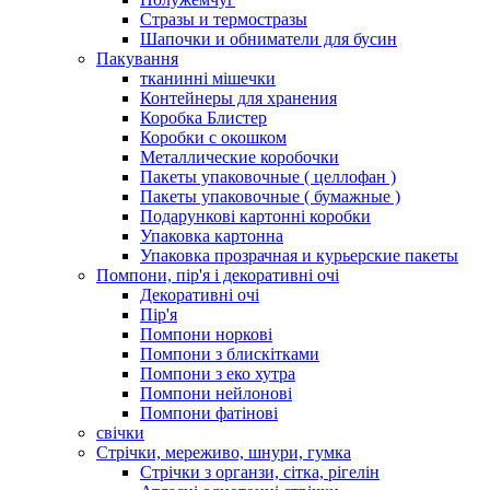
Стразы и термостразы
Шапочки и обниматели для бусин
Пакування
тканинні мішечки
Контейнеры для хранения
Коробка Блистер
Коробки с окошком
Металлические коробочки
Пакеты упаковочные ( целлофан )
Пакеты упаковочные ( бумажные )
Подарункові картонні коробки
Упаковка картонна
Упаковка прозрачная и курьерские пакеты
Помпони, пір'я і декоративні очі
Декоративні очі
Пір'я
Помпони норкові
Помпони з блискітками
Помпони з еко хутра
Помпони нейлонові
Помпони фатінові
свічки
Стрічки, мереживо, шнури, гумка
Стрічки з органзи, сітка, рігелін