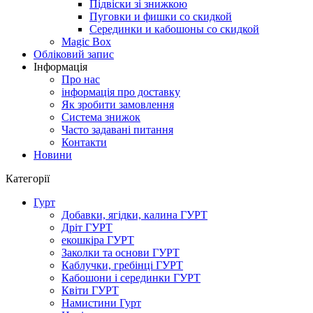
Підвіски зі знижкою
Пуговки и фишки со скидкой
Серединки и кабошоны со скидкой
Magic Box
Обліковий запис
Інформація
Про нас
інформація про доставку
Як зробити замовлення
Система знижок
Часто задавані питання
Контакти
Новини
Категорії
Гурт
Добавки, ягідки, калина ГУРТ
Дріт ГУРТ
екошкіра ГУРТ
Заколки та основи ГУРТ
Каблучки, гребінці ГУРТ
Кабошони і серединки ГУРТ
Квіти ГУРТ
Намистини Гурт