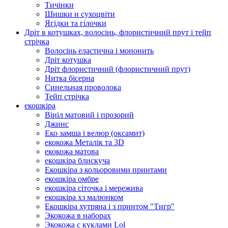
Тичінки
Шишки и сухоцвіти
Ягідки та гілочки
Дріт в котушках, волосінь, флористичний прут і тейп
стрічка
Волосінь еластична і мононить
Дріт котушка
Дріт флористичний (флористичний прут)
Нитка бісерна
Синельная проволока
Тейп стрічка
екошкіра
Вініл матовий і прозорий
Джинс
Еко замша і велюр (оксамит)
екокожа Металік та 3D
екокожа матова
екошкіра блискуча
Екошкіра з кольоровими принтами
екошкіра омбре
екошкіра сіточка і мережива
екошкіра хз малюнком
Екошкіра хутряна і з принтом "Тигр"
Экокожа в наборах
Экокожа с куклами Lol