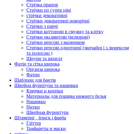
Стрічка прапор
Стрічки по супер ціні
стрічки декоративні
Стрічки декоративні новорічні
Стрічки з парчі
Стрічки коттонові в смужку та клітку
Стрічки оксамитові (велюрові)
Стрічки репсові з малюнком
Стрічки репсові однотонні (звичайні і з люрексом
та полосою )
Шнури та шпагат
Фатін та сітка широка
Органза широка
Фатин
Шаблони для бантів
Швейна фурнітура та нашивки
Крючки и кнопки
Материалы для пошива нижнего белья
Нашивки
Нитки
Швейная фурнитура
Штампінг , блиск і фарба
Гліттер
Трафареты и маски
уцінка