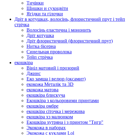
Тичінки
Шишки и сухоцвіти
Ягідки та гілочки
Дріт в котушках, волосінь, флористичний прут і тейп
стрічка
Волосінь еластична і мононить
Дріт котушка
Дріт флористичний (флористичний прут)
Нитка бісерна
Синельная проволока
Тейп стрічка
екошкіра
Вініл матовий і прозорий
Джинс
Еко замша і велюр (оксамит)
екокожа Металік та 3D
екокожа матова
екошкіра блискуча
Екошкіра з кольоровими принтами
екошкіра омбре
екошкіра сіточка і мережива
екошкіра хз малюнком
Екошкіра хутряна і з принтом "Тигр"
Экокожа в наборах
Экокожа с куклами Lol