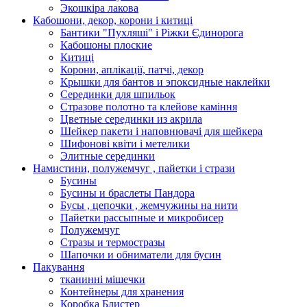
Экошкiра лакова
Кабошони, декор, корони і китиці
Бантики "Пухляші" і Ріжки Єдинорога
Кабошоны плоские
Китиці
Корони, аплікації, патчі, декор
Крышки для бантов и эпоксидные наклейки
Серединки для шпильок
Стразове полотно та клейове каміння
Цветные серединки из акрила
Шейкер пакети і наповнювачі для шейкера
Шифонові квіти і метелики
Элитные серединки
Намистини, полужемчуг , пайетки і стрази
Бусины
Бусины и браслеты Пандора
Бусы , цепочки , жемчужины на нити
Пайетки рассыпные и микробисер
Полужемчуг
Стразы и термостразы
Шапочки и обниматели для бусин
Пакування
тканинні мішечки
Контейнеры для хранения
Коробка Блистер