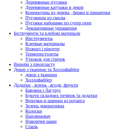
Деревянные пуговки
Деревянные катушки и декор
Коннекторы из дерева , бирки и прищепки
Пуговицы из смолы
Пуговки наборами по супер цене
Декоративные украшения
Інструменти та клейові матеріали
Инструменты
Клеевые материалы
Ножиці і пінцети
Термопистолеты
Утюжок для стрічок
Вироби з пінопласту
Декор з тканини та Холлофайбер
декор з тканини
Холлофайбер
Додатки , зелень , ягоди, фрукти
Бавовна і Лагурус
Букети складних тичінок та додатки
Веночки и шарики из ротанга
Зелень декоративна
Колоски
Наповнювач
Новорічні шари
Сізаль