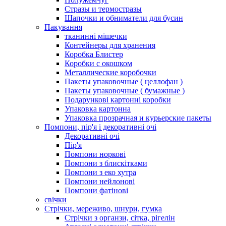
Стразы и термостразы
Шапочки и обниматели для бусин
Пакування
тканинні мішечки
Контейнеры для хранения
Коробка Блистер
Коробки с окошком
Металлические коробочки
Пакеты упаковочные ( целлофан )
Пакеты упаковочные ( бумажные )
Подарункові картонні коробки
Упаковка картонна
Упаковка прозрачная и курьерские пакеты
Помпони, пір'я і декоративні очі
Декоративні очі
Пір'я
Помпони норкові
Помпони з блискітками
Помпони з еко хутра
Помпони нейлонові
Помпони фатінові
свічки
Стрічки, мереживо, шнури, гумка
Стрічки з органзи, сітка, рігелін