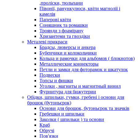
,проліски, тюльпани
Півонії, ранункулюси, квіти магнолії і
камелія
Паперові квіти
Соняшник та ромашки
Троянди з фоамірану
Хризантеми та гвоздіки
Металеві прикраси
Брадсы, люверсы и анкера
Бубенчики и колокольчики
Кольца и рамочки для альбомов ( блокнотов)
Металлические коннекторы
Петли и замки для фоторамок и шкатулок
Подвески
Топсы и фишки
Уголки , магниты и магнитный винил
Фурнитура для бижутерии
Обідки, шпильки, гумки, гребені і основи для
брошок (бутоньєрок)
Основи для брошок, бутоньєрок та значків
Гребешки и шпильки
Заколки ( шпильки ) та основи
Краб
Обручі
Пов'язки