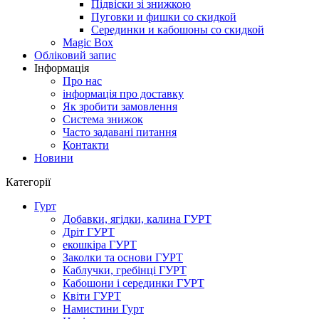
Підвіски зі знижкою
Пуговки и фишки со скидкой
Серединки и кабошоны со скидкой
Magic Box
Обліковий запис
Інформація
Про нас
інформація про доставку
Як зробити замовлення
Система знижок
Часто задавані питання
Контакти
Новини
Категорії
Гурт
Добавки, ягідки, калина ГУРТ
Дріт ГУРТ
екошкіра ГУРТ
Заколки та основи ГУРТ
Каблучки, гребінці ГУРТ
Кабошони і серединки ГУРТ
Квіти ГУРТ
Намистини Гурт