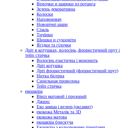
Веночки и шарики из ротанга
Зелень декоративна
Колоски
Наповнювач
Новорічні шари
Сізаль
Тичінки
Шишки и сухоцвіти
Ягідки та гілочки
Дріт в котушках, волосінь, флористичний прут і
тейп стрічка
Волосінь еластична і мононить
Дріт котушка
Дріт флористичний (флористичний прут)
Нитка бісерна
Синельная проволока
Тейп стрічка
екошкіра
Вініл матовий і прозорий
Джинс
Еко замша і велюр (оксамит)
екокожа Металік та 3D
екокожа матова
екошкіра блискуча
Екошкіра з кольоровими принтами