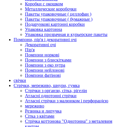
Коробки с окошком
Металлические коробочки
Пакеты упаковочные ( целлофан )
Пакеты упаковочные ( бумажные )
Подарункові картонні коробки
Упаковка картонна
Упаковка прозрачная и курьерские пакеты
Помпони, пір'я і декоративні очі
Декоративні очі
Пір'я
Помпони норкові
Помпони з блискітками
Помпони з еко хутра
Помпони нейлонові
Помпони фатінові
свічки
Стрічки, мереживо, шнури, гумка
Стрічки з органзи, сітка, рігелін
Атласні однотонні стрічки
Атласні стрічки з малюнком і перфорацією
мереживо
Резинка и липучка
Сітка з квітами
Стрічка коттонова "Однотонна" з металевим
кантом