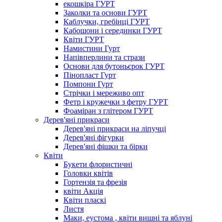
екошкіра ГУРТ
Заколки та основи ГУРТ
Каблучки, гребінці ГУРТ
Кабошони і серединки ГУРТ
Квіти ГУРТ
Намистини Гурт
Напівперлини та стрази
Основи для бутоньєрок ГУРТ
Пінопласт Гурт
Помпони Гурт
Стрічки і мереживо опт
Фетр і кружечки з фетру ГУРТ
Фоаміран з глітером ГУРТ
Дерев'яні прикраси
Дерев'яні прикраси на ліпучці
Дерев'яні фігурки
Дерев'яні фішки та бірки
Квіти
Букети флористичні
Головки квітів
Гортензія та фрезія
квіти Акція
Квіти пласкі
Листя
Маки, еустома , квіти вишні та яблуні