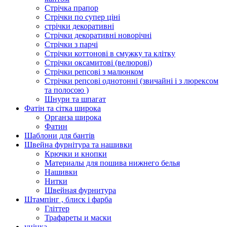
Стрічка прапор
Стрічки по супер ціні
стрічки декоративні
Стрічки декоративні новорічні
Стрічки з парчі
Стрічки коттонові в смужку та клітку
Стрічки оксамитові (велюрові)
Стрічки репсові з малюнком
Стрічки репсові однотонні (звичайні і з люрексом
та полосою )
Шнури та шпагат
Фатін та сітка широка
Органза широка
Фатин
Шаблони для бантів
Швейна фурнітура та нашивки
Крючки и кнопки
Материалы для пошива нижнего белья
Нашивки
Нитки
Швейная фурнитура
Штампінг , блиск і фарба
Гліттер
Трафареты и маски
уцінка