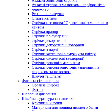
Атласні однотонні стрічки
Атласні стрічки з малюнком і перфорацією
мереживо
Резинка и липучка
Сітка з квітами
Стрічка коттонова "Однотонна" з металевим
кантом
Стрічка прапор
Стрічки по супер ціні
стрічки декоративні
Стрічки декоративні новорічні
Стрічки з парчі
Стрічки коттонові в смужку та клітку
Стрічки оксамитові (велюрові)
Стрічки репсові з малюнком
Стрічки репсові однотонні (звичайні і з
люрексом та полосою )
Шнури та шпагат
Фатін та сітка широка
Органза широка
Фатин
Шаблони для бантів
Швейна фурнітура та нашивки
Крючки и кнопки
Материалы для пошива нижнего белья