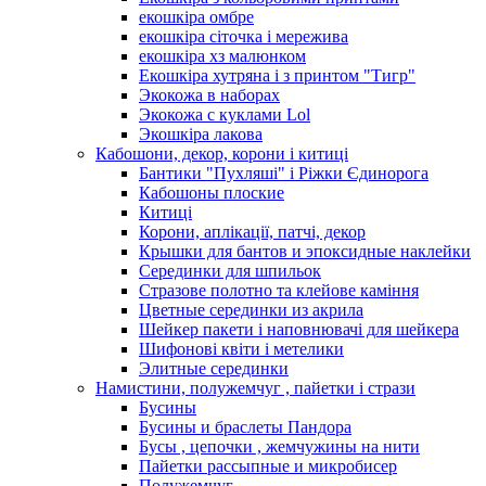
екошкіра омбре
екошкіра сіточка і мережива
екошкіра хз малюнком
Екошкіра хутряна і з принтом "Тигр"
Экокожа в наборах
Экокожа с куклами Lol
Экошкiра лакова
Кабошони, декор, корони і китиці
Бантики "Пухляші" і Ріжки Єдинорога
Кабошоны плоские
Китиці
Корони, аплікації, патчі, декор
Крышки для бантов и эпоксидные наклейки
Серединки для шпильок
Стразове полотно та клейове каміння
Цветные серединки из акрила
Шейкер пакети і наповнювачі для шейкера
Шифонові квіти і метелики
Элитные серединки
Намистини, полужемчуг , пайетки і стрази
Бусины
Бусины и браслеты Пандора
Бусы , цепочки , жемчужины на нити
Пайетки рассыпные и микробисер
Полужемчуг