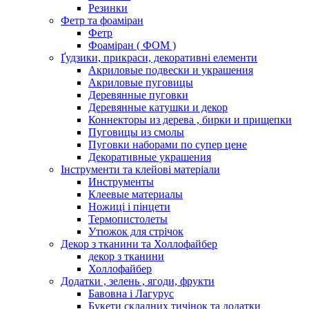
Резинки
Фетр та фоаміран
Фетр
Фоаміран ( ФОМ )
Ґудзики, прикраси, декоративні елементи
Акриловые подвески и украшения
Акриловые пуговицы
Деревянные пуговки
Деревянные катушки и декор
Коннекторы из дерева , бирки и прищепки
Пуговицы из смолы
Пуговки наборами по супер цене
Декоративные украшения
Інструменти та клейові матеріали
Инструменты
Клеевые материалы
Ножиці і пінцети
Термопистолеты
Утюжок для стрічок
Декор з тканини та Холлофайбер
декор з тканини
Холлофайбер
Додатки , зелень , ягоди, фрукти
Бавовна і Лагурус
Букети складних тичінок та додатки