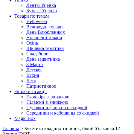
Ленты Уценка
Бумага Уценка
Товари по темам
Helloween
Великодні товари
День Влюбленных
Новорічні товари
Осінь
Шкільна тематика
Свадебное
День защитника
8 Марта
Детское
Кухня
Лето
Патриотичное
Знижки та акції
Екошкіра зі знижкою
Підвіски зі знижкою
Пуговки и фишки со скидкой
Серединки и кабошоны со скидкой
Magic Box
Головна
> Букетик складних тичинок, білий Упаковка 12
букетів ГУРТ