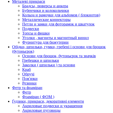
Металеві прикраси
Брадсы, люверсы и анкера
Бубенчики и колокольчики
Кольца и рамочки для альбомов ( блокнотов)
Металлические коннекторы
Петли и замки для фоторамок и шкатулок
Подвески
Топсы и фишки
Уголки , магниты и магнитный винил
Фурнитура для бижутерии
Обідки, шпильки, гумки, гребені і основи для брошок
(бутоньєрок)
Основи для брошок, бутоньєрок та значків
Гребешки и шпильки
Заколки ( шпильки ) та основи
Краб
Обручі
Пов'язки
Резинки
Фетр та фоаміран
Фетр
Фоаміран ( ФОМ )
Ґудзики, прикраси, декоративні елементи
Акриловые подвески и украшения
Акриловые пуговицы