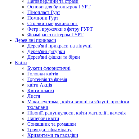
Напівперлини та стрази
Основи для бутоньєрок ГУРТ
Пінопласт Гурт
Помпони Гурт
Стрічки і мереживо опт
Фетр і кружечки з фетру ГУРТ
Фоаміран з глітером ГУРТ
Дерев'яні прикраси
Дерев'яні прикраси на ліпучці
Дерев'яні фігурки
Дерев'яні фішки та бірки
Квіти
Букети флористичні
Головки квітів
Гортензія та фрезія
квіти Акція
Квіти пласкі
Листя
Маки, еустома , квіти вишні та яблуні ,проліски,
тюльпани
Півонії, ранункулюси, квіти магнолії і камелія
Паперові квіти
Соняшник та ромашки
Троянди з фоамірану
Хризантеми та гвоздіки