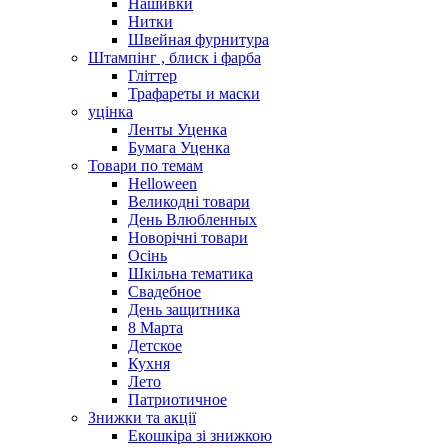
Нашивки
Нитки
Швейная фурнитура
Штампінг , блиск і фарба
Гліттер
Трафареты и маски
уцінка
Ленты Уценка
Бумага Уценка
Товари по темам
Helloween
Великодні товари
День Влюбленных
Новорічні товари
Осінь
Шкільна тематика
Свадебное
День защитника
8 Марта
Детское
Кухня
Лето
Патриотичное
Знижки та акції
Екошкіра зі знижкою