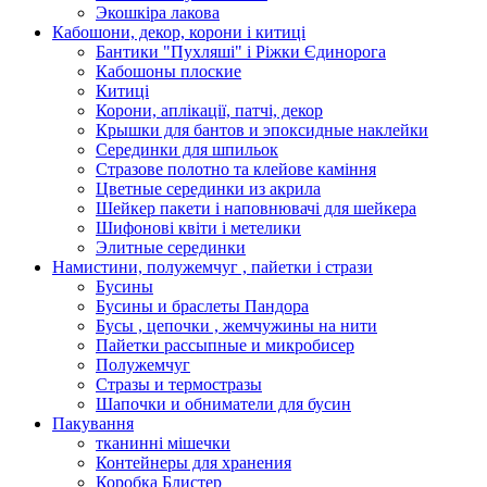
Экошкiра лакова
Кабошони, декор, корони і китиці
Бантики "Пухляші" і Ріжки Єдинорога
Кабошоны плоские
Китиці
Корони, аплікації, патчі, декор
Крышки для бантов и эпоксидные наклейки
Серединки для шпильок
Стразове полотно та клейове каміння
Цветные серединки из акрила
Шейкер пакети і наповнювачі для шейкера
Шифонові квіти і метелики
Элитные серединки
Намистини, полужемчуг , пайетки і стрази
Бусины
Бусины и браслеты Пандора
Бусы , цепочки , жемчужины на нити
Пайетки рассыпные и микробисер
Полужемчуг
Стразы и термостразы
Шапочки и обниматели для бусин
Пакування
тканинні мішечки
Контейнеры для хранения
Коробка Блистер