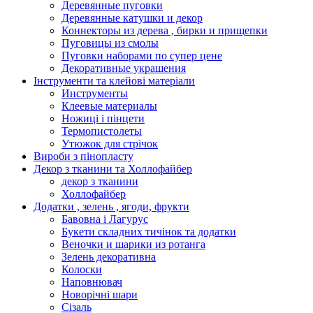
Деревянные пуговки
Деревянные катушки и декор
Коннекторы из дерева , бирки и прищепки
Пуговицы из смолы
Пуговки наборами по супер цене
Декоративные украшения
Інструменти та клейові матеріали
Инструменты
Клеевые материалы
Ножиці і пінцети
Термопистолеты
Утюжок для стрічок
Вироби з пінопласту
Декор з тканини та Холлофайбер
декор з тканини
Холлофайбер
Додатки , зелень , ягоди, фрукти
Бавовна і Лагурус
Букети складних тичінок та додатки
Веночки и шарики из ротанга
Зелень декоративна
Колоски
Наповнювач
Новорічні шари
Сізаль