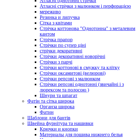
Атласні однотонні стрічки
Атласні стрічки з малюнком і перфорацією
мереживо
Резинка и липучка
Сітка з квітами
Стрічка коттонова "Однотонна" з металевим
кантом
Стрічка прапор
Стрічки по супер ціні
стрічки декоративні
Стрічки декоративні новорічні
Стрічки з парчі
Стрічки коттонові в смужку та клітку
Стрічки оксамитові (велюрові)
Стрічки репсові з малюнком
Стрічки репсові однотонні (звичайні і з
люрексом та полосою )
Шнури та шпагат
Фатін та сітка широка
Органза широка
Фатин
Шаблони для бантів
Швейна фурнітура та нашивки
Крючки и кнопки
Материалы для пошива нижнего белья