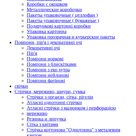
Коробки с окошком
Металлические коробочки
Пакеты упаковочные ( целлофан )
Пакеты упаковочные ( бумажные )
Подарункові картонні коробки
Упаковка картонна
Упаковка прозрачная и курьерские пакеты
Помпони, пір'я і декоративні очі
Декоративні очі
Пір'я
Помпони норкові
Помпони з блискітками
Помпони з еко хутра
Помпони нейлонові
Помпони фатінові
свічки
Стрічки, мереживо, шнури, гумка
Стрічки з органзи, сітка, рігелін
Атласні однотонні стрічки
Атласні стрічки з малюнком і перфорацією
мереживо
Резинка и липучка
Сітка з квітами
Стрічка коттонова "Однотонна" з металевим
кантом