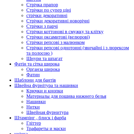
Стрічка прапор
Стрічки по супер ціні
стрічки декоративні
Стрічки декоративні новорічні
Стрічки з парчі
Стрічки коттонові в смужку та клітку
Стрічки оксамитові (велюрові)
Стрічки репсові з малюнком
Стрічки репсові однотонні (звичайні і з люрексом
та полосою )
Шнури та шпагат
Фатін та сітка широка
Органза широка
Фатин
Шаблони для бантів
Швейна фурнітура та нашивки
Крючки и кнопки
Материалы для пошива нижнего белья
Нашивки
Нитки
Швейная фурнитура
Штампінг , блиск і фарба
Гліттер
Трафареты и маски
уцінка