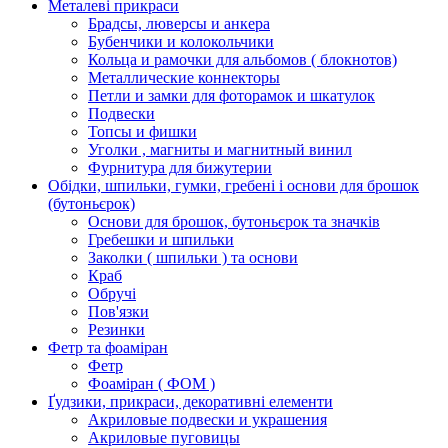
Металеві прикраси
Брадсы, люверсы и анкера
Бубенчики и колокольчики
Кольца и рамочки для альбомов ( блокнотов)
Металлические коннекторы
Петли и замки для фоторамок и шкатулок
Подвески
Топсы и фишки
Уголки , магниты и магнитный винил
Фурнитура для бижутерии
Обідки, шпильки, гумки, гребені і основи для брошок
(бутоньєрок)
Основи для брошок, бутоньєрок та значків
Гребешки и шпильки
Заколки ( шпильки ) та основи
Краб
Обручі
Пов'язки
Резинки
Фетр та фоаміран
Фетр
Фоаміран ( ФОМ )
Ґудзики, прикраси, декоративні елементи
Акриловые подвески и украшения
Акриловые пуговицы