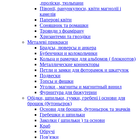
,проліски, тюльпани
Півонії, ранункулюси, квіти магнолії і
камелія
Паперові квіти
Соняшник та ромашки
Троянди з фоамірану
Хризантеми та гвоздіки
Металеві прикраси
Брадсы, люверсы и анкера
Бубенчики и колокольчики
Кольца и рамочки для альбомов ( блокнотов)
Металлические коннекторы
Петли и замки для фоторамок и шкатулок
Подвески
Топсы и фишки
Уголки , магниты и магнитный винил
Фурнитура для бижутерии
Обідки, шпильки, гумки, гребені і основи для
брошок (бутоньєрок)
Основи для брошок, бутоньєрок та значків
Гребешки и шпильки
Заколки ( шпильки ) та основи
Краб
Обручі
Пов'язки