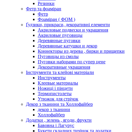
Резинки
Фетр та фоаміран
Фетр
Фоаміран ( ФОМ )
Ґудзики, прикраси, декоративні елементи
Акриловые подвески и украшения
Акриловые пуговицы
Деревянные пуговки
Деревянные катушки и декор
Коннекторы из дерева , бирки и прищепки
Пуговицы из смолы
Пуговки наборами по супер цене
Декоративные украшения
Інструменти та клейові матеріали
Инструменты
Клеевые материалы
Ножиці і пінцети
Термопистолеты
Утюжок для стрічок
Декор з тканини та Холлофайбер
декор з тканини
Холлофайбер
Додатки , зелень , ягоди, фрукти
Бавовна і Лагурус
Букети складних тичінок та додатки