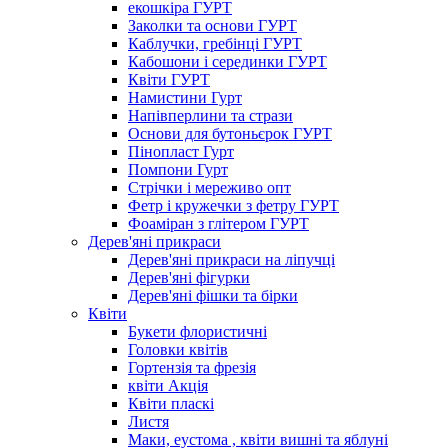
екошкіра ГУРТ
Заколки та основи ГУРТ
Каблучки, гребінці ГУРТ
Кабошони і серединки ГУРТ
Квіти ГУРТ
Намистини Гурт
Напівперлини та стрази
Основи для бутоньєрок ГУРТ
Пінопласт Гурт
Помпони Гурт
Стрічки і мереживо опт
Фетр і кружечки з фетру ГУРТ
Фоаміран з глітером ГУРТ
Дерев'яні прикраси
Дерев'яні прикраси на ліпучці
Дерев'яні фігурки
Дерев'яні фішки та бірки
Квіти
Букети флористичні
Головки квітів
Гортензія та фрезія
квіти Акція
Квіти пласкі
Листя
Маки, еустома , квіти вишні та яблуні