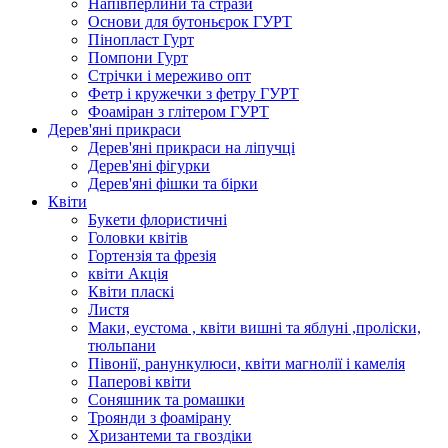
Напівперлини та стрази
Основи для бутоньєрок ГУРТ
Пінопласт Гурт
Помпони Гурт
Стрічки і мереживо опт
Фетр і кружечки з фетру ГУРТ
Фоаміран з глітером ГУРТ
Дерев'яні прикраси
Дерев'яні прикраси на ліпучці
Дерев'яні фігурки
Дерев'яні фішки та бірки
Квіти
Букети флористичні
Головки квітів
Гортензія та фрезія
квіти Акція
Квіти пласкі
Листя
Маки, еустома , квіти вишні та яблуні ,проліски,
тюльпани
Півонії, ранункулюси, квіти магнолії і камелія
Паперові квіти
Соняшник та ромашки
Троянди з фоамірану
Хризантеми та гвоздіки