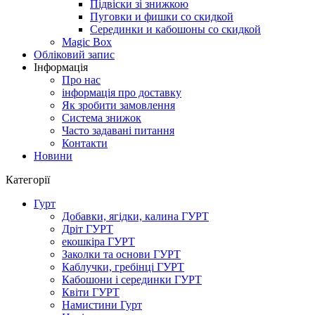
Підвіски зі знижкою
Пуговки и фишки со скидкой
Серединки и кабошоны со скидкой
Magic Box
Обліковий запис
Інформація
Про нас
інформація про доставку
Як зробити замовлення
Система знижок
Часто задавані питання
Контакти
Новини
Категорії
Гурт
Добавки, ягідки, калина ГУРТ
Дріт ГУРТ
екошкіра ГУРТ
Заколки та основи ГУРТ
Каблучки, гребінці ГУРТ
Кабошони і серединки ГУРТ
Квіти ГУРТ
Намистини Гурт