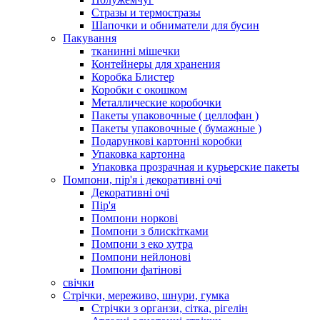
Стразы и термостразы
Шапочки и обниматели для бусин
Пакування
тканинні мішечки
Контейнеры для хранения
Коробка Блистер
Коробки с окошком
Металлические коробочки
Пакеты упаковочные ( целлофан )
Пакеты упаковочные ( бумажные )
Подарункові картонні коробки
Упаковка картонна
Упаковка прозрачная и курьерские пакеты
Помпони, пір'я і декоративні очі
Декоративні очі
Пір'я
Помпони норкові
Помпони з блискітками
Помпони з еко хутра
Помпони нейлонові
Помпони фатінові
свічки
Стрічки, мереживо, шнури, гумка
Стрічки з органзи, сітка, рігелін