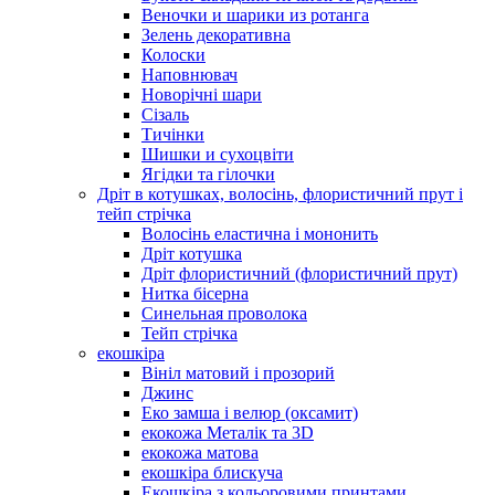
Веночки и шарики из ротанга
Зелень декоративна
Колоски
Наповнювач
Новорічні шари
Сізаль
Тичінки
Шишки и сухоцвіти
Ягідки та гілочки
Дріт в котушках, волосінь, флористичний прут і
тейп стрічка
Волосінь еластична і мононить
Дріт котушка
Дріт флористичний (флористичний прут)
Нитка бісерна
Синельная проволока
Тейп стрічка
екошкіра
Вініл матовий і прозорий
Джинс
Еко замша і велюр (оксамит)
екокожа Металік та 3D
екокожа матова
екошкіра блискуча
Екошкіра з кольоровими принтами