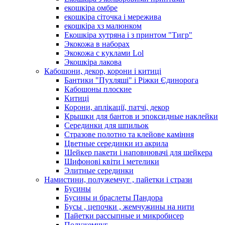
екошкіра омбре
екошкіра сіточка і мережива
екошкіра хз малюнком
Екошкіра хутряна і з принтом "Тигр"
Экокожа в наборах
Экокожа с куклами Lol
Экошкiра лакова
Кабошони, декор, корони і китиці
Бантики "Пухляші" і Ріжки Єдинорога
Кабошоны плоские
Китиці
Корони, аплікації, патчі, декор
Крышки для бантов и эпоксидные наклейки
Серединки для шпильок
Стразове полотно та клейове каміння
Цветные серединки из акрила
Шейкер пакети і наповнювачі для шейкера
Шифонові квіти і метелики
Элитные серединки
Намистини, полужемчуг , пайетки і стрази
Бусины
Бусины и браслеты Пандора
Бусы , цепочки , жемчужины на нити
Пайетки рассыпные и микробисер
Полужемчуг