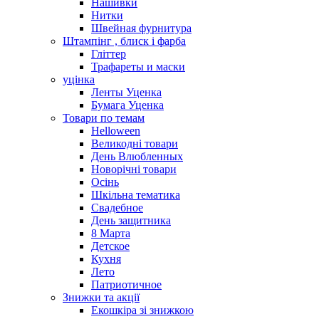
Нашивки
Нитки
Швейная фурнитура
Штампінг , блиск і фарба
Гліттер
Трафареты и маски
уцінка
Ленты Уценка
Бумага Уценка
Товари по темам
Helloween
Великодні товари
День Влюбленных
Новорічні товари
Осінь
Шкільна тематика
Свадебное
День защитника
8 Марта
Детское
Кухня
Лето
Патриотичное
Знижки та акції
Екошкіра зі знижкою