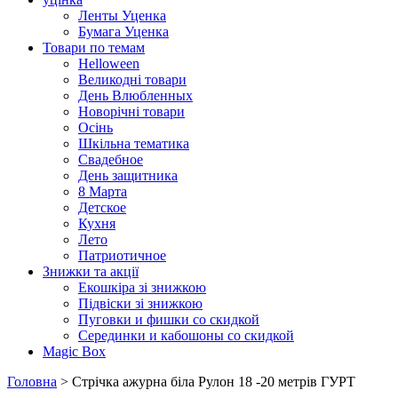
Ленты Уценка
Бумага Уценка
Товари по темам
Helloween
Великодні товари
День Влюбленных
Новорічні товари
Осінь
Шкільна тематика
Свадебное
День защитника
8 Марта
Детское
Кухня
Лето
Патриотичное
Знижки та акції
Екошкіра зі знижкою
Підвіски зі знижкою
Пуговки и фишки со скидкой
Серединки и кабошоны со скидкой
Magic Box
Головна
> Стрічка ажурна біла Рулон 18 -20 метрів ГУРТ