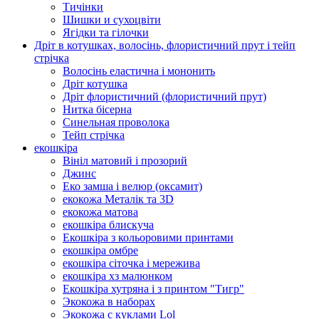
Тичінки
Шишки и сухоцвіти
Ягідки та гілочки
Дріт в котушках, волосінь, флористичний прут і тейп
стрічка
Волосінь еластична і мононить
Дріт котушка
Дріт флористичний (флористичний прут)
Нитка бісерна
Синельная проволока
Тейп стрічка
екошкіра
Вініл матовий і прозорий
Джинс
Еко замша і велюр (оксамит)
екокожа Металік та 3D
екокожа матова
екошкіра блискуча
Екошкіра з кольоровими принтами
екошкіра омбре
екошкіра сіточка і мережива
екошкіра хз малюнком
Екошкіра хутряна і з принтом "Тигр"
Экокожа в наборах
Экокожа с куклами Lol