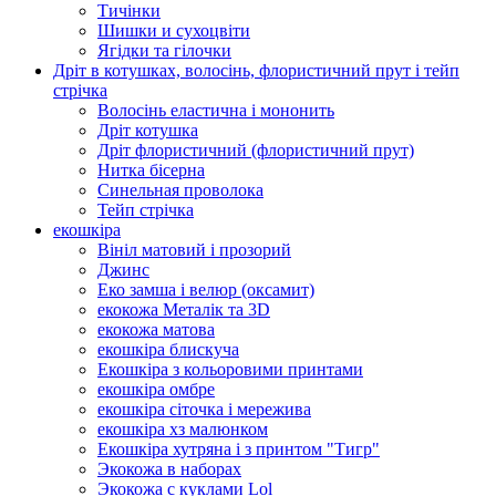
Тичінки
Шишки и сухоцвіти
Ягідки та гілочки
Дріт в котушках, волосінь, флористичний прут і тейп
стрічка
Волосінь еластична і мононить
Дріт котушка
Дріт флористичний (флористичний прут)
Нитка бісерна
Синельная проволока
Тейп стрічка
екошкіра
Вініл матовий і прозорий
Джинс
Еко замша і велюр (оксамит)
екокожа Металік та 3D
екокожа матова
екошкіра блискуча
Екошкіра з кольоровими принтами
екошкіра омбре
екошкіра сіточка і мережива
екошкіра хз малюнком
Екошкіра хутряна і з принтом "Тигр"
Экокожа в наборах
Экокожа с куклами Lol