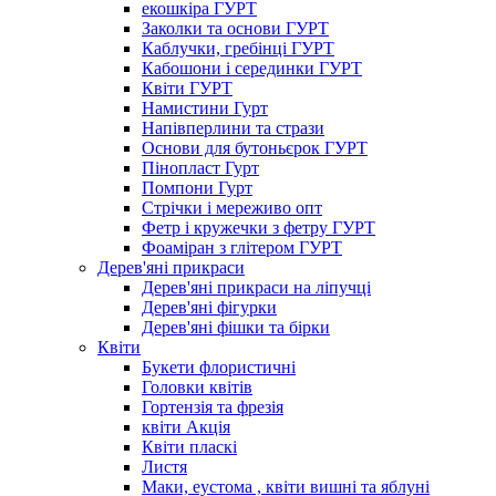
екошкіра ГУРТ
Заколки та основи ГУРТ
Каблучки, гребінці ГУРТ
Кабошони і серединки ГУРТ
Квіти ГУРТ
Намистини Гурт
Напівперлини та стрази
Основи для бутоньєрок ГУРТ
Пінопласт Гурт
Помпони Гурт
Стрічки і мереживо опт
Фетр і кружечки з фетру ГУРТ
Фоаміран з глітером ГУРТ
Дерев'яні прикраси
Дерев'яні прикраси на ліпучці
Дерев'яні фігурки
Дерев'яні фішки та бірки
Квіти
Букети флористичні
Головки квітів
Гортензія та фрезія
квіти Акція
Квіти пласкі
Листя
Маки, еустома , квіти вишні та яблуні