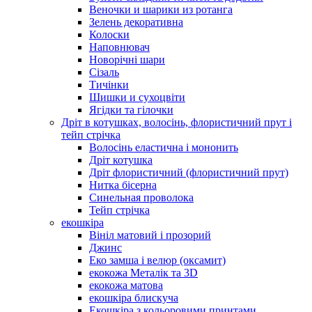
Веночки и шарики из ротанга
Зелень декоративна
Колоски
Наповнювач
Новорічні шари
Сізаль
Тичінки
Шишки и сухоцвіти
Ягідки та гілочки
Дріт в котушках, волосінь, флористичний прут і
тейп стрічка
Волосінь еластична і мононить
Дріт котушка
Дріт флористичний (флористичний прут)
Нитка бісерна
Синельная проволока
Тейп стрічка
екошкіра
Вініл матовий і прозорий
Джинс
Еко замша і велюр (оксамит)
екокожа Металік та 3D
екокожа матова
екошкіра блискуча
Екошкіра з кольоровими принтами