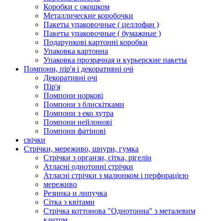
Коробки с окошком
Металлические коробочки
Пакеты упаковочные ( целлофан )
Пакеты упаковочные ( бумажные )
Подарункові картонні коробки
Упаковка картонна
Упаковка прозрачная и курьерские пакеты
Помпони, пір'я і декоративні очі
Декоративні очі
Пір'я
Помпони норкові
Помпони з блискітками
Помпони з еко хутра
Помпони нейлонові
Помпони фатінові
свічки
Стрічки, мереживо, шнури, гумка
Стрічки з органзи, сітка, рігелін
Атласні однотонні стрічки
Атласні стрічки з малюнком і перфорацією
мереживо
Резинка и липучка
Сітка з квітами
Стрічка коттонова "Однотонна" з металевим
кантом