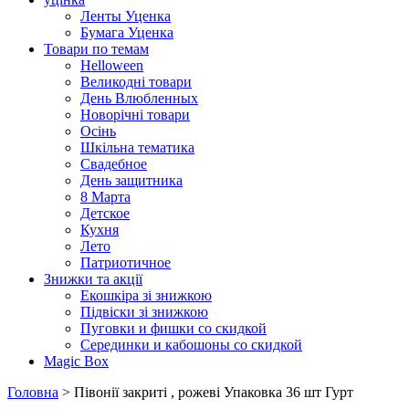
Ленты Уценка
Бумага Уценка
Товари по темам
Helloween
Великодні товари
День Влюбленных
Новорічні товари
Осінь
Шкільна тематика
Свадебное
День защитника
8 Марта
Детское
Кухня
Лето
Патриотичное
Знижки та акції
Екошкіра зі знижкою
Підвіски зі знижкою
Пуговки и фишки со скидкой
Серединки и кабошоны со скидкой
Magic Box
Головна
> Півонії закриті , рожеві Упаковка 36 шт Гурт