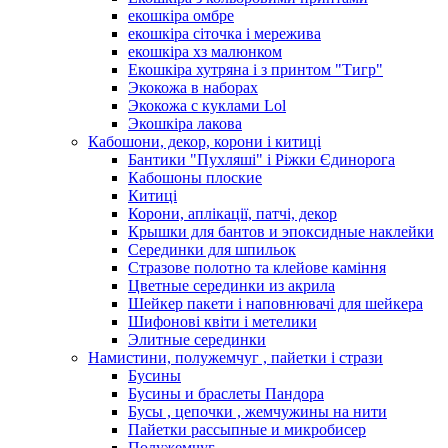
екошкіра омбре
екошкіра сіточка і мережива
екошкіра хз малюнком
Екошкіра хутряна і з принтом "Тигр"
Экокожа в наборах
Экокожа с куклами Lol
Экошкiра лакова
Кабошони, декор, корони і китиці
Бантики "Пухляші" і Ріжки Єдинорога
Кабошоны плоские
Китиці
Корони, аплікації, патчі, декор
Крышки для бантов и эпоксидные наклейки
Серединки для шпильок
Стразове полотно та клейове каміння
Цветные серединки из акрила
Шейкер пакети і наповнювачі для шейкера
Шифонові квіти і метелики
Элитные серединки
Намистини, полужемчуг , пайетки і стрази
Бусины
Бусины и браслеты Пандора
Бусы , цепочки , жемчужины на нити
Пайетки рассыпные и микробисер
Полужемчуг