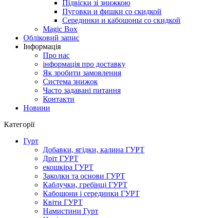
Підвіски зі знижкою
Пуговки и фишки со скидкой
Серединки и кабошоны со скидкой
Magic Box
Обліковий запис
Інформація
Про нас
інформація про доставку
Як зробити замовлення
Система знижок
Часто задавані питання
Контакти
Новини
Категорії
Гурт
Добавки, ягідки, калина ГУРТ
Дріт ГУРТ
екошкіра ГУРТ
Заколки та основи ГУРТ
Каблучки, гребінці ГУРТ
Кабошони і серединки ГУРТ
Квіти ГУРТ
Намистини Гурт