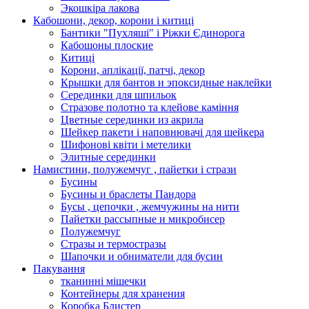
Экошкiра лакова
Кабошони, декор, корони і китиці
Бантики "Пухляші" і Ріжки Єдинорога
Кабошоны плоские
Китиці
Корони, аплікації, патчі, декор
Крышки для бантов и эпоксидные наклейки
Серединки для шпильок
Стразове полотно та клейове каміння
Цветные серединки из акрила
Шейкер пакети і наповнювачі для шейкера
Шифонові квіти і метелики
Элитные серединки
Намистини, полужемчуг , пайетки і стрази
Бусины
Бусины и браслеты Пандора
Бусы , цепочки , жемчужины на нити
Пайетки рассыпные и микробисер
Полужемчуг
Стразы и термостразы
Шапочки и обниматели для бусин
Пакування
тканинні мішечки
Контейнеры для хранения
Коробка Блистер