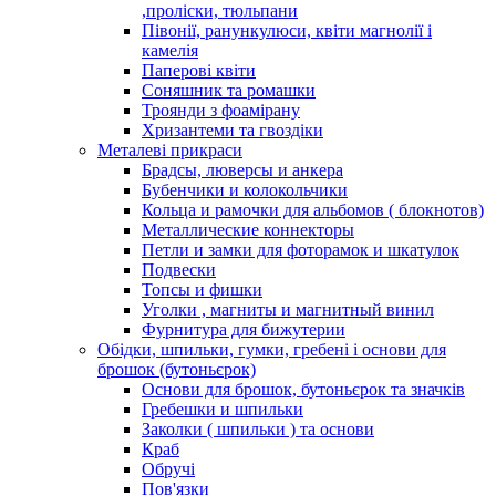
,проліски, тюльпани
Півонії, ранункулюси, квіти магнолії і
камелія
Паперові квіти
Соняшник та ромашки
Троянди з фоамірану
Хризантеми та гвоздіки
Металеві прикраси
Брадсы, люверсы и анкера
Бубенчики и колокольчики
Кольца и рамочки для альбомов ( блокнотов)
Металлические коннекторы
Петли и замки для фоторамок и шкатулок
Подвески
Топсы и фишки
Уголки , магниты и магнитный винил
Фурнитура для бижутерии
Обідки, шпильки, гумки, гребені і основи для
брошок (бутоньєрок)
Основи для брошок, бутоньєрок та значків
Гребешки и шпильки
Заколки ( шпильки ) та основи
Краб
Обручі
Пов'язки