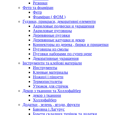
Резинки
Фетр та фоаміран
Фетр
Фоаміран ( ФОМ )
Ґудзики, прикраси, декоративні елементи
Акриловые подвески и украшения
Акриловые пуговицы
Деревянные пуговки
Деревянные катушки и декор
Коннекторы из дерева , бирки и прищепки
Пуговицы из смолы
Пуговки наборами по супер цене
Декоративные украшения
Інструменти та клейові матеріали
Инструменты
Клеевые материалы
Ножиці і пінцети
Термопистолеты
Утюжок для стрічок
Декор з тканини та Холлофайбер
декор з тканини
Холлофайбер
Додатки , зелень , ягоди, фрукти
Бавовна і Лагурус
Букети складних тичінок та додатки