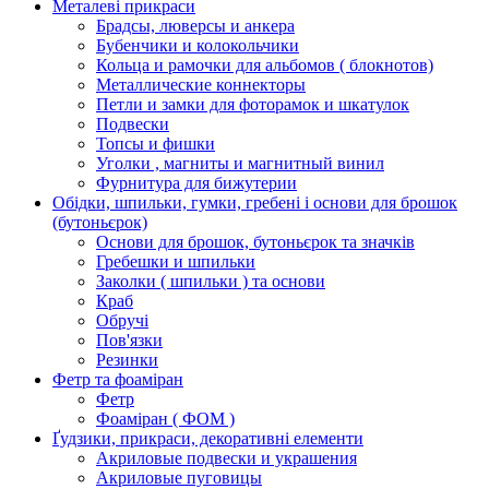
Металеві прикраси
Брадсы, люверсы и анкера
Бубенчики и колокольчики
Кольца и рамочки для альбомов ( блокнотов)
Металлические коннекторы
Петли и замки для фоторамок и шкатулок
Подвески
Топсы и фишки
Уголки , магниты и магнитный винил
Фурнитура для бижутерии
Обідки, шпильки, гумки, гребені і основи для брошок
(бутоньєрок)
Основи для брошок, бутоньєрок та значків
Гребешки и шпильки
Заколки ( шпильки ) та основи
Краб
Обручі
Пов'язки
Резинки
Фетр та фоаміран
Фетр
Фоаміран ( ФОМ )
Ґудзики, прикраси, декоративні елементи
Акриловые подвески и украшения
Акриловые пуговицы