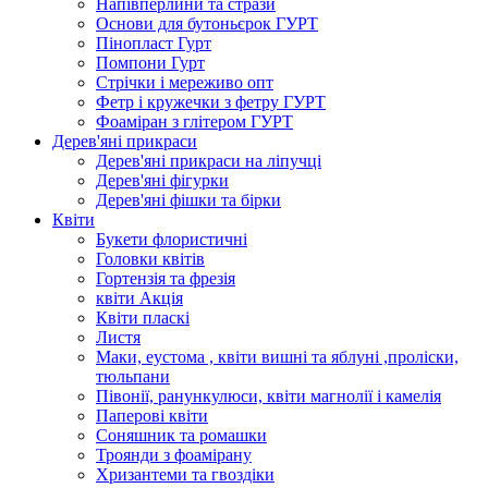
Напівперлини та стрази
Основи для бутоньєрок ГУРТ
Пінопласт Гурт
Помпони Гурт
Стрічки і мереживо опт
Фетр і кружечки з фетру ГУРТ
Фоаміран з глітером ГУРТ
Дерев'яні прикраси
Дерев'яні прикраси на ліпучці
Дерев'яні фігурки
Дерев'яні фішки та бірки
Квіти
Букети флористичні
Головки квітів
Гортензія та фрезія
квіти Акція
Квіти пласкі
Листя
Маки, еустома , квіти вишні та яблуні ,проліски,
тюльпани
Півонії, ранункулюси, квіти магнолії і камелія
Паперові квіти
Соняшник та ромашки
Троянди з фоамірану
Хризантеми та гвоздіки