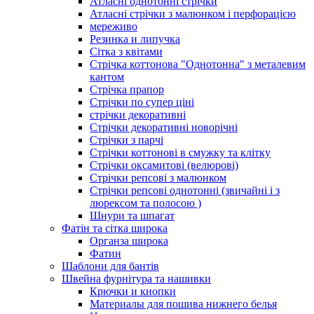
Атласні однотонні стрічки
Атласні стрічки з малюнком і перфорацією
мереживо
Резинка и липучка
Сітка з квітами
Стрічка коттонова "Однотонна" з металевим
кантом
Стрічка прапор
Стрічки по супер ціні
стрічки декоративні
Стрічки декоративні новорічні
Стрічки з парчі
Стрічки коттонові в смужку та клітку
Стрічки оксамитові (велюрові)
Стрічки репсові з малюнком
Стрічки репсові однотонні (звичайні і з
люрексом та полосою )
Шнури та шпагат
Фатін та сітка широка
Органза широка
Фатин
Шаблони для бантів
Швейна фурнітура та нашивки
Крючки и кнопки
Материалы для пошива нижнего белья