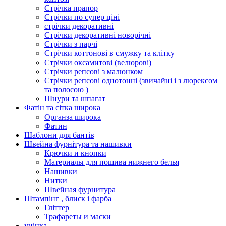
Стрічка прапор
Стрічки по супер ціні
стрічки декоративні
Стрічки декоративні новорічні
Стрічки з парчі
Стрічки коттонові в смужку та клітку
Стрічки оксамитові (велюрові)
Стрічки репсові з малюнком
Стрічки репсові однотонні (звичайні і з люрексом
та полосою )
Шнури та шпагат
Фатін та сітка широка
Органза широка
Фатин
Шаблони для бантів
Швейна фурнітура та нашивки
Крючки и кнопки
Материалы для пошива нижнего белья
Нашивки
Нитки
Швейная фурнитура
Штампінг , блиск і фарба
Гліттер
Трафареты и маски
уцінка