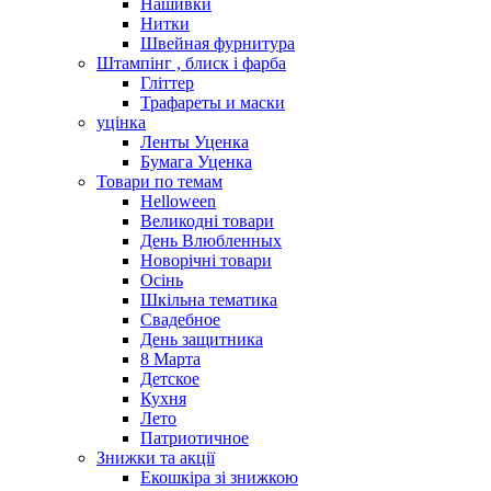
Нашивки
Нитки
Швейная фурнитура
Штампінг , блиск і фарба
Гліттер
Трафареты и маски
уцінка
Ленты Уценка
Бумага Уценка
Товари по темам
Helloween
Великодні товари
День Влюбленных
Новорічні товари
Осінь
Шкільна тематика
Свадебное
День защитника
8 Марта
Детское
Кухня
Лето
Патриотичное
Знижки та акції
Екошкіра зі знижкою