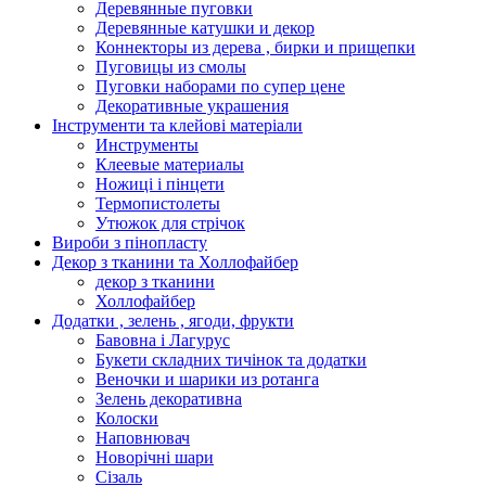
Деревянные пуговки
Деревянные катушки и декор
Коннекторы из дерева , бирки и прищепки
Пуговицы из смолы
Пуговки наборами по супер цене
Декоративные украшения
Інструменти та клейові матеріали
Инструменты
Клеевые материалы
Ножиці і пінцети
Термопистолеты
Утюжок для стрічок
Вироби з пінопласту
Декор з тканини та Холлофайбер
декор з тканини
Холлофайбер
Додатки , зелень , ягоди, фрукти
Бавовна і Лагурус
Букети складних тичінок та додатки
Веночки и шарики из ротанга
Зелень декоративна
Колоски
Наповнювач
Новорічні шари
Сізаль