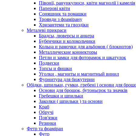
Півонії, ранункулюси, квіти магнолії і камелія
Паперові квіти
Соняшник та ромашки
Троянди з фоамірану
Хризантеми та гвоздіки
Металеві прикраси
Брадсы, люверсы и анкера
Бубенчики и колокольчики
Кольца и рамочки для альбомов ( блокнотов)
Металлические коннекторы
Петли и замки для фоторамок и шкатулок
Подвески
Топсы и фишки
Уголки , магниты и магнитный винил
Фурнитура для бижутерии
Обідки, шпильки, гумки, гребені і основи для брош
Основи для брошок, бутоньєрок та значків
Гребешки и шпильки
Заколки ( шпильки ) та основи
Краб
Обручі
Пов'язки
Резинки
Фетр та фоаміран
Фетр