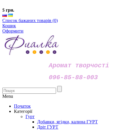
$
грн.
Список бажаних товарів (0)
Кошик
Оформити
Аромат творчості
096-85-88-003
Menu
Початок
Категорії
Гурт
Добавки, ягідки, калина ГУРТ
Дріт ГУРТ