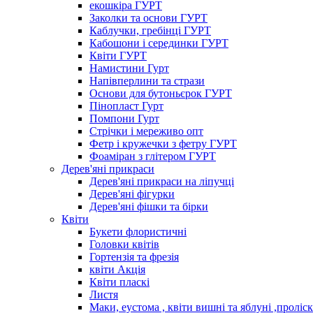
екошкіра ГУРТ
Заколки та основи ГУРТ
Каблучки, гребінці ГУРТ
Кабошони і серединки ГУРТ
Квіти ГУРТ
Намистини Гурт
Напівперлини та стрази
Основи для бутоньєрок ГУРТ
Пінопласт Гурт
Помпони Гурт
Стрічки і мереживо опт
Фетр і кружечки з фетру ГУРТ
Фоаміран з глітером ГУРТ
Дерев'яні прикраси
Дерев'яні прикраси на ліпучці
Дерев'яні фігурки
Дерев'яні фішки та бірки
Квіти
Букети флористичні
Головки квітів
Гортензія та фрезія
квіти Акція
Квіти пласкі
Листя
Маки, еустома , квіти вишні та яблуні ,проліс