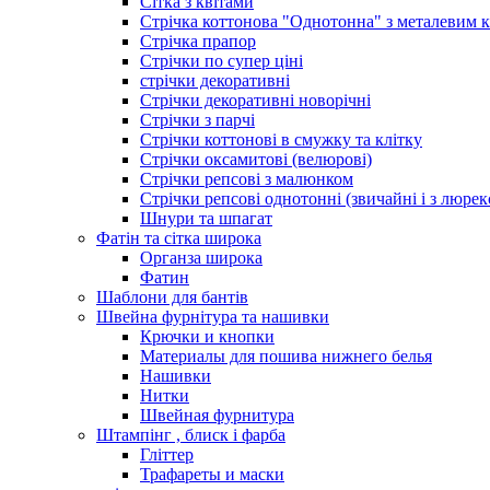
Сітка з квітами
Стрічка коттонова "Однотонна" з металевим 
Стрічка прапор
Стрічки по супер ціні
стрічки декоративні
Стрічки декоративні новорічні
Стрічки з парчі
Стрічки коттонові в смужку та клітку
Стрічки оксамитові (велюрові)
Стрічки репсові з малюнком
Стрічки репсові однотонні (звичайні і з люре
Шнури та шпагат
Фатін та сітка широка
Органза широка
Фатин
Шаблони для бантів
Швейна фурнітура та нашивки
Крючки и кнопки
Материалы для пошива нижнего белья
Нашивки
Нитки
Швейная фурнитура
Штампінг , блиск і фарба
Гліттер
Трафареты и маски