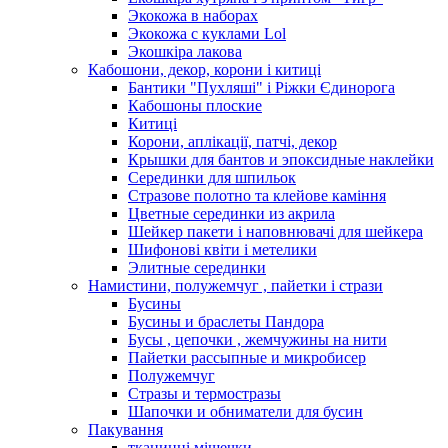
Экокожа в наборах
Экокожа с куклами Lol
Экошкiра лакова
Кабошони, декор, корони і китиці
Бантики "Пухляші" і Ріжки Єдинорога
Кабошоны плоские
Китиці
Корони, аплікації, патчі, декор
Крышки для бантов и эпоксидные наклейки
Серединки для шпильок
Стразове полотно та клейове каміння
Цветные серединки из акрила
Шейкер пакети і наповнювачі для шейкера
Шифонові квіти і метелики
Элитные серединки
Намистини, полужемчуг , пайетки і стрази
Бусины
Бусины и браслеты Пандора
Бусы , цепочки , жемчужины на нити
Пайетки рассыпные и микробисер
Полужемчуг
Стразы и термостразы
Шапочки и обниматели для бусин
Пакування
тканинні мішечки