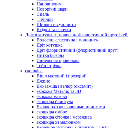
Наповнювач
Новорічні шари
Сізаль
Тичінки
Шишки и сухоцвіти
Ягідки та гілочки
Дріт в котушках, волосінь, флористичний прут і тей
Волосінь еластична і мононить
Дріт котушка
Дріт флористичний (флористичний прут)
Нитка бісерна
Синельная проволока
Тейп стрічка
екошкіра
Вініл матовий і прозорий
Джинс
Еко замша і велюр (оксамит)
екокожа Металік та 3D
екокожа матова
екошкіра блискуча
Екошкіра з кольоровими принтами
екошкіра омбре
екошкіра сіточка і мережива
екошкіра хз малюнком
Екошкіра хутряна і з принтом "Тигр"