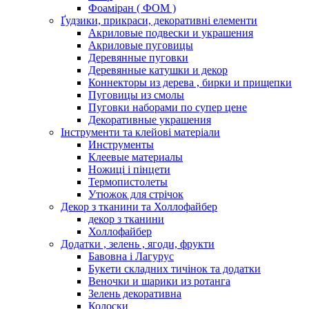
Фоаміран ( ФОМ )
Ґудзики, прикраси, декоративні елементи
Акриловые подвески и украшения
Акриловые пуговицы
Деревянные пуговки
Деревянные катушки и декор
Коннекторы из дерева , бирки и прищепки
Пуговицы из смолы
Пуговки наборами по супер цене
Декоративные украшения
Інструменти та клейові матеріали
Инструменты
Клеевые материалы
Ножиці і пінцети
Термопистолеты
Утюжок для стрічок
Декор з тканини та Холлофайбер
декор з тканини
Холлофайбер
Додатки , зелень , ягоди, фрукти
Бавовна і Лагурус
Букети складних тичінок та додатки
Веночки и шарики из ротанга
Зелень декоративна
Колоски