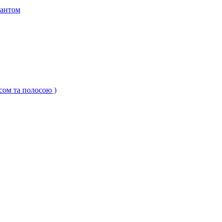
кантом
ксом та полосою )