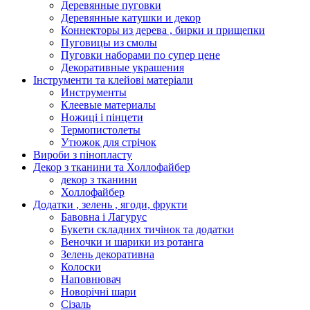
Деревянные пуговки
Деревянные катушки и декор
Коннекторы из дерева , бирки и прищепки
Пуговицы из смолы
Пуговки наборами по супер цене
Декоративные украшения
Інструменти та клейові матеріали
Инструменты
Клеевые материалы
Ножиці і пінцети
Термопистолеты
Утюжок для стрічок
Вироби з пінопласту
Декор з тканини та Холлофайбер
декор з тканини
Холлофайбер
Додатки , зелень , ягоди, фрукти
Бавовна і Лагурус
Букети складних тичінок та додатки
Веночки и шарики из ротанга
Зелень декоративна
Колоски
Наповнювач
Новорічні шари
Сізаль