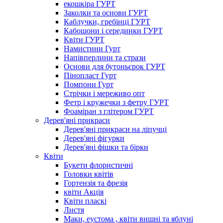
екошкіра ГУРТ
Заколки та основи ГУРТ
Каблучки, гребінці ГУРТ
Кабошони і серединки ГУРТ
Квіти ГУРТ
Намистини Гурт
Напівперлини та стрази
Основи для бутоньєрок ГУРТ
Пінопласт Гурт
Помпони Гурт
Стрічки і мереживо опт
Фетр і кружечки з фетру ГУРТ
Фоаміран з глітером ГУРТ
Дерев'яні прикраси
Дерев'яні прикраси на ліпучці
Дерев'яні фігурки
Дерев'яні фішки та бірки
Квіти
Букети флористичні
Головки квітів
Гортензія та фрезія
квіти Акція
Квіти пласкі
Листя
Маки, еустома , квіти вишні та яблуні