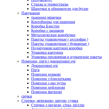
Стразы и термостразы
Шапочки и обниматели для бусин
Пакування
тканинні мішечки
Контейнеры для хранения
Коробка Блистер
Коробки с окошком
Металлические коробочки
Пакеты упаковочные ( целлофан )
Пакеты упаковочные ( бумажные )
Подарункові картонні коробки
Упаковка картонна
Упаковка прозрачная и курьерские пакеты
Помпони, пір'я і декоративні очі
Декоративні очі
Пір'я
Помпони норкові
Помпони з блискітками
Помпони з еко хутра
Помпони нейлонові
Помпони фатінові
свічки
Стрічки, мереживо, шнури, гумка
Стрічки з органзи, сітка, рігелін