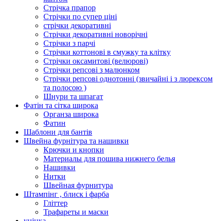
Стрічка прапор
Стрічки по супер ціні
стрічки декоративні
Стрічки декоративні новорічні
Стрічки з парчі
Стрічки коттонові в смужку та клітку
Стрічки оксамитові (велюрові)
Стрічки репсові з малюнком
Стрічки репсові однотонні (звичайні і з люрексом
та полосою )
Шнури та шпагат
Фатін та сітка широка
Органза широка
Фатин
Шаблони для бантів
Швейна фурнітура та нашивки
Крючки и кнопки
Материалы для пошива нижнего белья
Нашивки
Нитки
Швейная фурнитура
Штампінг , блиск і фарба
Гліттер
Трафареты и маски
уцінка