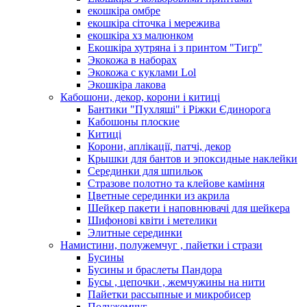
екошкіра омбре
екошкіра сіточка і мережива
екошкіра хз малюнком
Екошкіра хутряна і з принтом "Тигр"
Экокожа в наборах
Экокожа с куклами Lol
Экошкiра лакова
Кабошони, декор, корони і китиці
Бантики "Пухляші" і Ріжки Єдинорога
Кабошоны плоские
Китиці
Корони, аплікації, патчі, декор
Крышки для бантов и эпоксидные наклейки
Серединки для шпильок
Стразове полотно та клейове каміння
Цветные серединки из акрила
Шейкер пакети і наповнювачі для шейкера
Шифонові квіти і метелики
Элитные серединки
Намистини, полужемчуг , пайетки і стрази
Бусины
Бусины и браслеты Пандора
Бусы , цепочки , жемчужины на нити
Пайетки рассыпные и микробисер
Полужемчуг