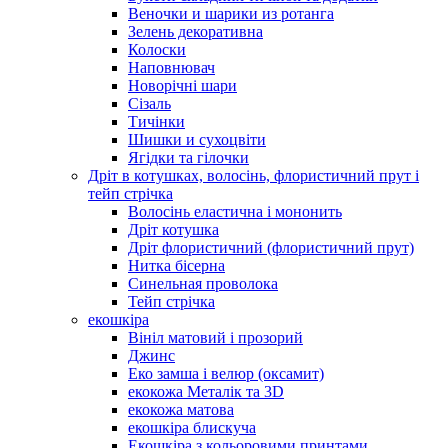
Веночки и шарики из ротанга
Зелень декоративна
Колоски
Наповнювач
Новорічні шари
Сізаль
Тичінки
Шишки и сухоцвіти
Ягідки та гілочки
Дріт в котушках, волосінь, флористичний прут і
тейп стрічка
Волосінь еластична і мононить
Дріт котушка
Дріт флористичний (флористичний прут)
Нитка бісерна
Синельная проволока
Тейп стрічка
екошкіра
Вініл матовий і прозорий
Джинс
Еко замша і велюр (оксамит)
екокожа Металік та 3D
екокожа матова
екошкіра блискуча
Екошкіра з кольоровими принтами