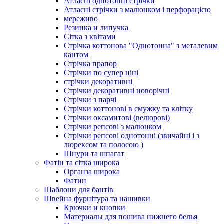
Атласні однотонні стрічки
Атласні стрічки з малюнком і перфорацією
мереживо
Резинка и липучка
Сітка з квітами
Стрічка коттонова "Однотонна" з металевим
кантом
Стрічка прапор
Стрічки по супер ціні
стрічки декоративні
Стрічки декоративні новорічні
Стрічки з парчі
Стрічки коттонові в смужку та клітку
Стрічки оксамитові (велюрові)
Стрічки репсові з малюнком
Стрічки репсові однотонні (звичайні і з
люрексом та полосою )
Шнури та шпагат
Фатін та сітка широка
Органза широка
Фатин
Шаблони для бантів
Швейна фурнітура та нашивки
Крючки и кнопки
Материалы для пошива нижнего белья