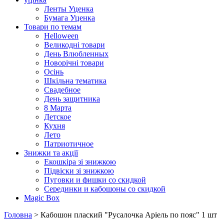
Ленты Уценка
Бумага Уценка
Товари по темам
Helloween
Великодні товари
День Влюбленных
Новорічні товари
Осінь
Шкільна тематика
Свадебное
День защитника
8 Марта
Детское
Кухня
Лето
Патриотичное
Знижки та акції
Екошкіра зі знижкою
Підвіски зі знижкою
Пуговки и фишки со скидкой
Серединки и кабошоны со скидкой
Magic Box
Головна
> Кабошон плаский "Русалочка Аріель по пояс" 1 шт