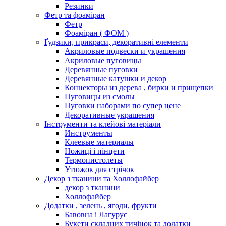
Резинки
Фетр та фоаміран
Фетр
Фоаміран ( ФОМ )
Ґудзики, прикраси, декоративні елементи
Акриловые подвески и украшения
Акриловые пуговицы
Деревянные пуговки
Деревянные катушки и декор
Коннекторы из дерева , бирки и прищепки
Пуговицы из смолы
Пуговки наборами по супер цене
Декоративные украшения
Інструменти та клейові матеріали
Инструменты
Клеевые материалы
Ножиці і пінцети
Термопистолеты
Утюжок для стрічок
Декор з тканини та Холлофайбер
декор з тканини
Холлофайбер
Додатки , зелень , ягоди, фрукти
Бавовна і Лагурус
Букети складних тичінок та додатки