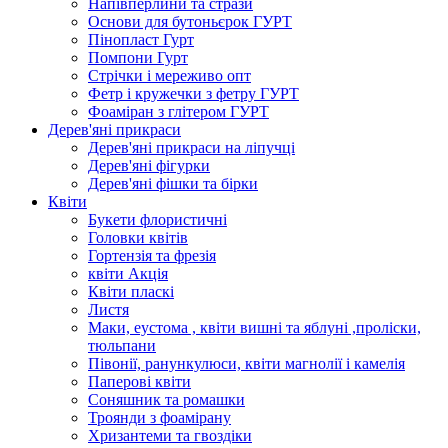
Напівперлини та стрази
Основи для бутоньєрок ГУРТ
Пінопласт Гурт
Помпони Гурт
Стрічки і мереживо опт
Фетр і кружечки з фетру ГУРТ
Фоаміран з глітером ГУРТ
Дерев'яні прикраси
Дерев'яні прикраси на ліпучці
Дерев'яні фігурки
Дерев'яні фішки та бірки
Квіти
Букети флористичні
Головки квітів
Гортензія та фрезія
квіти Акція
Квіти пласкі
Листя
Маки, еустома , квіти вишні та яблуні ,проліски,
тюльпани
Півонії, ранункулюси, квіти магнолії і камелія
Паперові квіти
Соняшник та ромашки
Троянди з фоамірану
Хризантеми та гвоздіки