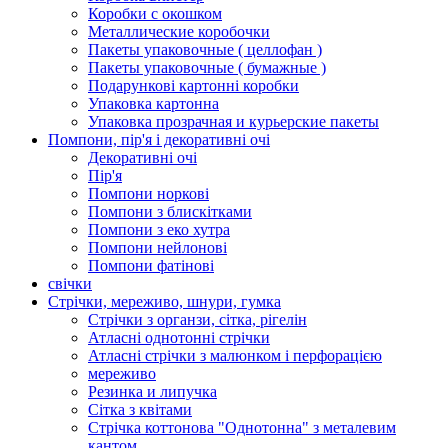
Коробки с окошком
Металлические коробочки
Пакеты упаковочные ( целлофан )
Пакеты упаковочные ( бумажные )
Подарункові картонні коробки
Упаковка картонна
Упаковка прозрачная и курьерские пакеты
Помпони, пір'я і декоративні очі
Декоративні очі
Пір'я
Помпони норкові
Помпони з блискітками
Помпони з еко хутра
Помпони нейлонові
Помпони фатінові
свічки
Стрічки, мереживо, шнури, гумка
Стрічки з органзи, сітка, рігелін
Атласні однотонні стрічки
Атласні стрічки з малюнком і перфорацією
мереживо
Резинка и липучка
Сітка з квітами
Стрічка коттонова "Однотонна" з металевим
кантом