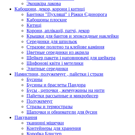
Экошкiра лакова
Кабошони, декор, корони і китиці
Бантики "Пухляші" і Ріжки Єдинорога
Кабошоны плоские
Китиці
Корони, аплікації, патчі, декор
Крышки для бантов и эпоксидные наклейки
Серединки для шпильок
Стразове полотно та клейове каміння
Цветные серединки из акрила
Шейкер пакети і наповнювачі для шейкера
Шифонові квіти і метелики
Элитные серединки
Намистини, полужемчуг , пайетки і стрази
Бусины
Бусины и браслеты Пандора
Бусы , цепочки , жемчужины на нити
Пайетки рассыпные и микробисер
Полужемчуг
Стразы и термостразы
Шапочки и обниматели для бусин
Пакування
тканинні мішечки
Контейнеры для хранения
Коробка Блистер