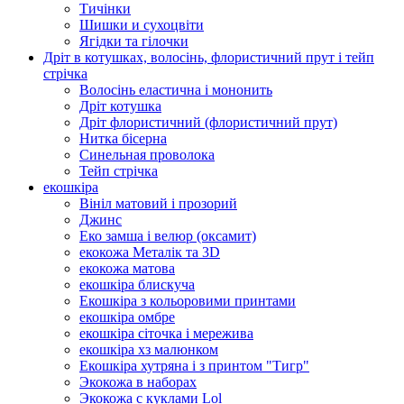
Тичінки
Шишки и сухоцвіти
Ягідки та гілочки
Дріт в котушках, волосінь, флористичний прут і тейп
стрічка
Волосінь еластична і мононить
Дріт котушка
Дріт флористичний (флористичний прут)
Нитка бісерна
Синельная проволока
Тейп стрічка
екошкіра
Вініл матовий і прозорий
Джинс
Еко замша і велюр (оксамит)
екокожа Металік та 3D
екокожа матова
екошкіра блискуча
Екошкіра з кольоровими принтами
екошкіра омбре
екошкіра сіточка і мережива
екошкіра хз малюнком
Екошкіра хутряна і з принтом "Тигр"
Экокожа в наборах
Экокожа с куклами Lol