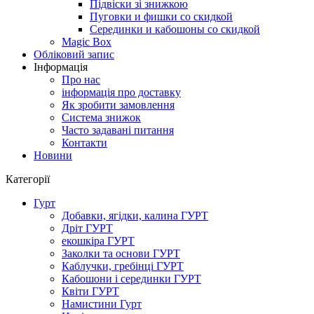
Підвіски зі знижкою
Пуговки и фишки со скидкой
Серединки и кабошоны со скидкой
Magic Box
Обліковий запис
Інформація
Про нас
інформація про доставку
Як зробити замовлення
Система знижок
Часто задавані питання
Контакти
Новини
Категорії
Гурт
Добавки, ягідки, калина ГУРТ
Дріт ГУРТ
екошкіра ГУРТ
Заколки та основи ГУРТ
Каблучки, гребінці ГУРТ
Кабошони і серединки ГУРТ
Квіти ГУРТ
Намистини Гурт