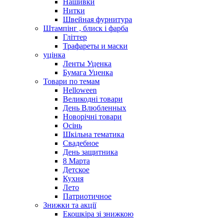
Нашивки
Нитки
Швейная фурнитура
Штампінг , блиск і фарба
Гліттер
Трафареты и маски
уцінка
Ленты Уценка
Бумага Уценка
Товари по темам
Helloween
Великодні товари
День Влюбленных
Новорічні товари
Осінь
Шкільна тематика
Свадебное
День защитника
8 Марта
Детское
Кухня
Лето
Патриотичное
Знижки та акції
Екошкіра зі знижкою