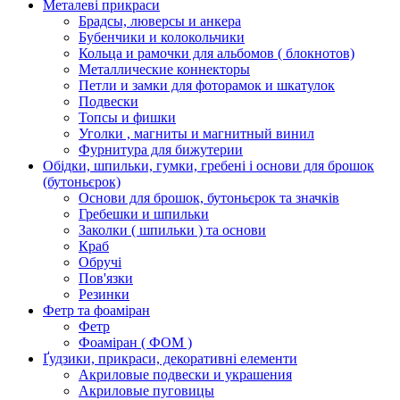
Металеві прикраси
Брадсы, люверсы и анкера
Бубенчики и колокольчики
Кольца и рамочки для альбомов ( блокнотов)
Металлические коннекторы
Петли и замки для фоторамок и шкатулок
Подвески
Топсы и фишки
Уголки , магниты и магнитный винил
Фурнитура для бижутерии
Обідки, шпильки, гумки, гребені і основи для брошок
(бутоньєрок)
Основи для брошок, бутоньєрок та значків
Гребешки и шпильки
Заколки ( шпильки ) та основи
Краб
Обручі
Пов'язки
Резинки
Фетр та фоаміран
Фетр
Фоаміран ( ФОМ )
Ґудзики, прикраси, декоративні елементи
Акриловые подвески и украшения
Акриловые пуговицы