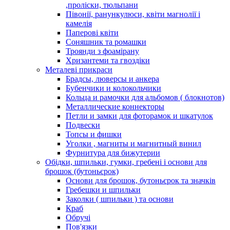
,проліски, тюльпани
Півонії, ранункулюси, квіти магнолії і
камелія
Паперові квіти
Соняшник та ромашки
Троянди з фоамірану
Хризантеми та гвоздіки
Металеві прикраси
Брадсы, люверсы и анкера
Бубенчики и колокольчики
Кольца и рамочки для альбомов ( блокнотов)
Металлические коннекторы
Петли и замки для фоторамок и шкатулок
Подвески
Топсы и фишки
Уголки , магниты и магнитный винил
Фурнитура для бижутерии
Обідки, шпильки, гумки, гребені і основи для
брошок (бутоньєрок)
Основи для брошок, бутоньєрок та значків
Гребешки и шпильки
Заколки ( шпильки ) та основи
Краб
Обручі
Пов'язки