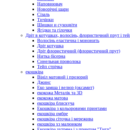
Наповнювач
Новорічні шари
Сізаль
Тичінки
Шишки и сухоцвіти
Ягідки та гілочки
Дріт в котушках, волосінь, флористичний прут і тей
Волосінь еластична і мононить
Дріт котушка
Дріт флористичний (флористичний прут)
Нитка бісерна
Синельная проволока
Тейп стрічка
екошкіра
Вініл матовий і прозорий
Джинс
Еко замша і велюр (оксамит)
екокожа Металік та 3D
екокожа матова
екошкіра блискуча
Екошкіра з кольоровими принтами
екошкіра омбре
екошкіра сіточка і мережива
екошкіра хз малюнком
Екошкіра хутряна і з принтом "Тигр"