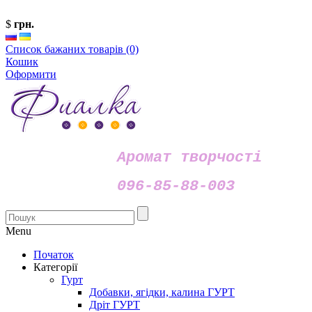
$
грн.
Список бажаних товарів (0)
Кошик
Оформити
Аромат творчості
096-85-88-003
Menu
Початок
Категорії
Гурт
Добавки, ягідки, калина ГУРТ
Дріт ГУРТ