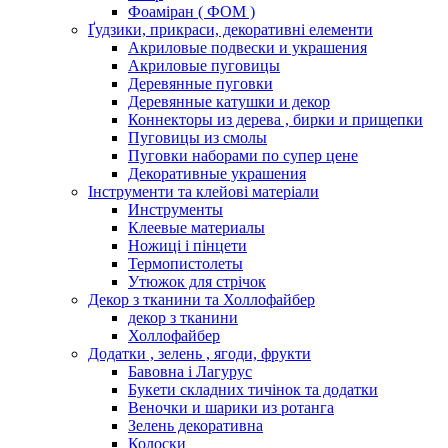
Фоаміран ( ФОМ )
Ґудзики, прикраси, декоративні елементи
Акриловые подвески и украшения
Акриловые пуговицы
Деревянные пуговки
Деревянные катушки и декор
Коннекторы из дерева , бирки и прищепки
Пуговицы из смолы
Пуговки наборами по супер цене
Декоративные украшения
Інструменти та клейові матеріали
Инструменты
Клеевые материалы
Ножиці і пінцети
Термопистолеты
Утюжок для стрічок
Декор з тканини та Холлофайбер
декор з тканини
Холлофайбер
Додатки , зелень , ягоди, фрукти
Бавовна і Лагурус
Букети складних тичінок та додатки
Веночки и шарики из ротанга
Зелень декоративна
Колоски