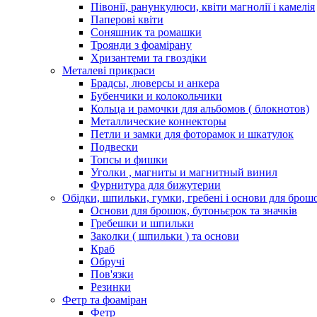
Півонії, ранункулюси, квіти магнолії і камелія
Паперові квіти
Соняшник та ромашки
Троянди з фоамірану
Хризантеми та гвоздіки
Металеві прикраси
Брадсы, люверсы и анкера
Бубенчики и колокольчики
Кольца и рамочки для альбомов ( блокнотов)
Металлические коннекторы
Петли и замки для фоторамок и шкатулок
Подвески
Топсы и фишки
Уголки , магниты и магнитный винил
Фурнитура для бижутерии
Обідки, шпильки, гумки, гребені і основи для брош
Основи для брошок, бутоньєрок та значків
Гребешки и шпильки
Заколки ( шпильки ) та основи
Краб
Обручі
Пов'язки
Резинки
Фетр та фоаміран
Фетр