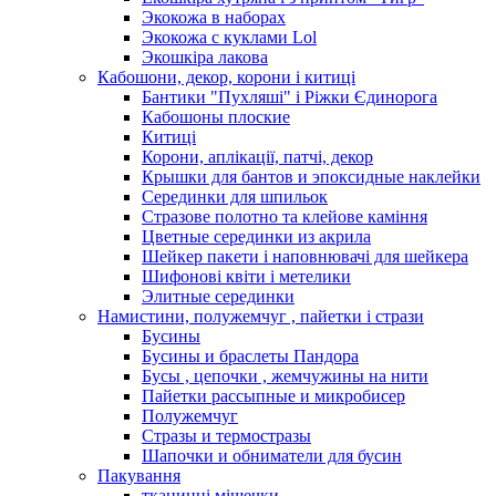
Экокожа в наборах
Экокожа с куклами Lol
Экошкiра лакова
Кабошони, декор, корони і китиці
Бантики "Пухляші" і Ріжки Єдинорога
Кабошоны плоские
Китиці
Корони, аплікації, патчі, декор
Крышки для бантов и эпоксидные наклейки
Серединки для шпильок
Стразове полотно та клейове каміння
Цветные серединки из акрила
Шейкер пакети і наповнювачі для шейкера
Шифонові квіти і метелики
Элитные серединки
Намистини, полужемчуг , пайетки і стрази
Бусины
Бусины и браслеты Пандора
Бусы , цепочки , жемчужины на нити
Пайетки рассыпные и микробисер
Полужемчуг
Стразы и термостразы
Шапочки и обниматели для бусин
Пакування
тканинні мішечки