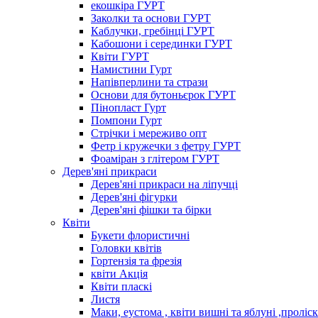
екошкіра ГУРТ
Заколки та основи ГУРТ
Каблучки, гребінці ГУРТ
Кабошони і серединки ГУРТ
Квіти ГУРТ
Намистини Гурт
Напівперлини та стрази
Основи для бутоньєрок ГУРТ
Пінопласт Гурт
Помпони Гурт
Стрічки і мереживо опт
Фетр і кружечки з фетру ГУРТ
Фоаміран з глітером ГУРТ
Дерев'яні прикраси
Дерев'яні прикраси на ліпучці
Дерев'яні фігурки
Дерев'яні фішки та бірки
Квіти
Букети флористичні
Головки квітів
Гортензія та фрезія
квіти Акція
Квіти пласкі
Листя
Маки, еустома , квіти вишні та яблуні ,проліс