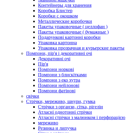
Контейнеры для хранения
Коробка Блистер
Коробки с окошком
Металлические коробочки
Пакеты упаковочные ( целлофан )
Пакеты упаковочные ( бумажные )
Подарункові картонні коробки
Упаковка картонна
Упаковка прозрачная и курьерские пакеты
Помпони, пір'я і декоративні очі
Декоративні очі
Пір'я
Помпони норкові
Помпони з блискітками
Помпони з еко хутра
Помпони нейлонові
Помпони фатінові
свічки
Стрічки, мереживо, шнури, гумка
Стрічки з органзи, сітка, рігелін
Атласні однотонні стрічки
Атласні стрічки з малюнком і перфорацією
мереживо
Резинка и липучка