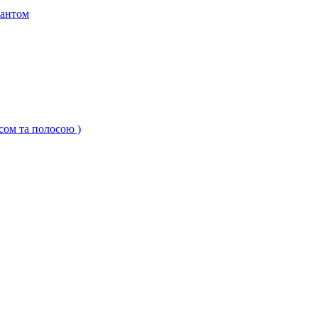
кантом
ксом та полосою )