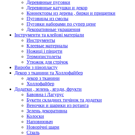
Деревянные пуговки
Деревянные катушки и декор
Коннекторы из дерева , бирки и прищепки
Пуговицы из смолы
Пуговки наборами по супер цене
Декоративные украшения
Інструменти та клейові матеріали
Инструменты
Клеевые материалы
Ножиці і пінцети
Термопистолеты
Утюжок для стрічок
Вироби з пінопласту
Декор з тканини та Холлофайбер
декор з тканини
Холлофайбер
Додатки , зелень , ягоди, фрукти
Бавовна і Лагурус
Букети складних тичінок та додатки
Веночки и шарики из ротанга
Зелень декоративна
Колоски
Наповнювач
Новорічні шари
Сізаль