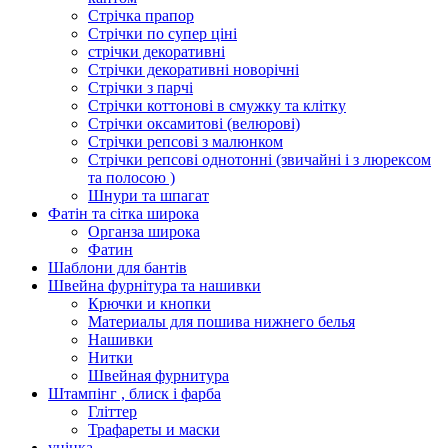
Стрічка прапор
Стрічки по супер ціні
стрічки декоративні
Стрічки декоративні новорічні
Стрічки з парчі
Стрічки коттонові в смужку та клітку
Стрічки оксамитові (велюрові)
Стрічки репсові з малюнком
Стрічки репсові однотонні (звичайні і з люрексом
та полосою )
Шнури та шпагат
Фатін та сітка широка
Органза широка
Фатин
Шаблони для бантів
Швейна фурнітура та нашивки
Крючки и кнопки
Материалы для пошива нижнего белья
Нашивки
Нитки
Швейная фурнитура
Штампінг , блиск і фарба
Гліттер
Трафареты и маски
уцінка