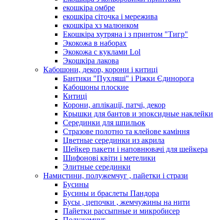
екошкіра омбре
екошкіра сіточка і мережива
екошкіра хз малюнком
Екошкіра хутряна і з принтом "Тигр"
Экокожа в наборах
Экокожа с куклами Lol
Экошкiра лакова
Кабошони, декор, корони і китиці
Бантики "Пухляші" і Ріжки Єдинорога
Кабошоны плоские
Китиці
Корони, аплікації, патчі, декор
Крышки для бантов и эпоксидные наклейки
Серединки для шпильок
Стразове полотно та клейове каміння
Цветные серединки из акрила
Шейкер пакети і наповнювачі для шейкера
Шифонові квіти і метелики
Элитные серединки
Намистини, полужемчуг , пайетки і стрази
Бусины
Бусины и браслеты Пандора
Бусы , цепочки , жемчужины на нити
Пайетки рассыпные и микробисер
Полужемчуг