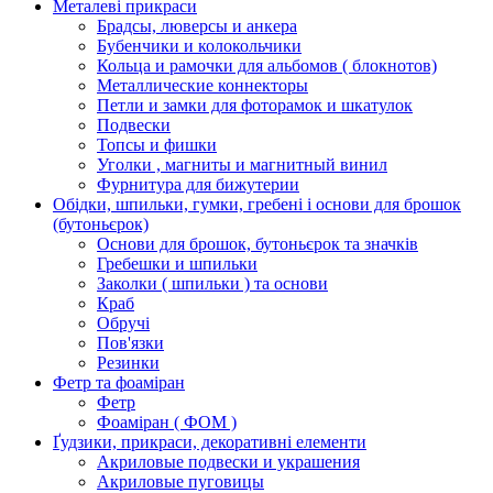
Металеві прикраси
Брадсы, люверсы и анкера
Бубенчики и колокольчики
Кольца и рамочки для альбомов ( блокнотов)
Металлические коннекторы
Петли и замки для фоторамок и шкатулок
Подвески
Топсы и фишки
Уголки , магниты и магнитный винил
Фурнитура для бижутерии
Обідки, шпильки, гумки, гребені і основи для брошок
(бутоньєрок)
Основи для брошок, бутоньєрок та значків
Гребешки и шпильки
Заколки ( шпильки ) та основи
Краб
Обручі
Пов'язки
Резинки
Фетр та фоаміран
Фетр
Фоаміран ( ФОМ )
Ґудзики, прикраси, декоративні елементи
Акриловые подвески и украшения
Акриловые пуговицы