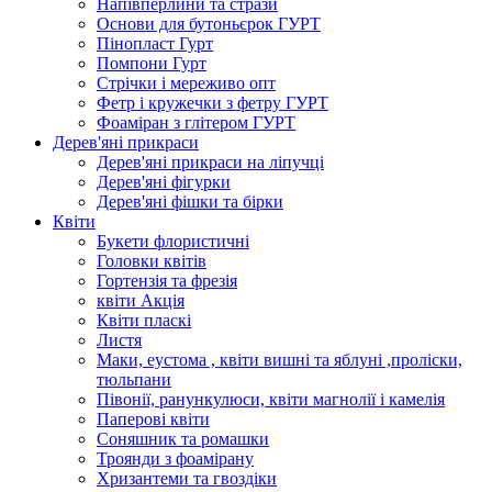
Напівперлини та стрази
Основи для бутоньєрок ГУРТ
Пінопласт Гурт
Помпони Гурт
Стрічки і мереживо опт
Фетр і кружечки з фетру ГУРТ
Фоаміран з глітером ГУРТ
Дерев'яні прикраси
Дерев'яні прикраси на ліпучці
Дерев'яні фігурки
Дерев'яні фішки та бірки
Квіти
Букети флористичні
Головки квітів
Гортензія та фрезія
квіти Акція
Квіти пласкі
Листя
Маки, еустома , квіти вишні та яблуні ,проліски,
тюльпани
Півонії, ранункулюси, квіти магнолії і камелія
Паперові квіти
Соняшник та ромашки
Троянди з фоамірану
Хризантеми та гвоздіки