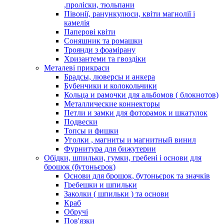
,проліски, тюльпани
Півонії, ранункулюси, квіти магнолії і
камелія
Паперові квіти
Соняшник та ромашки
Троянди з фоамірану
Хризантеми та гвоздіки
Металеві прикраси
Брадсы, люверсы и анкера
Бубенчики и колокольчики
Кольца и рамочки для альбомов ( блокнотов)
Металлические коннекторы
Петли и замки для фоторамок и шкатулок
Подвески
Топсы и фишки
Уголки , магниты и магнитный винил
Фурнитура для бижутерии
Обідки, шпильки, гумки, гребені і основи для
брошок (бутоньєрок)
Основи для брошок, бутоньєрок та значків
Гребешки и шпильки
Заколки ( шпильки ) та основи
Краб
Обручі
Пов'язки