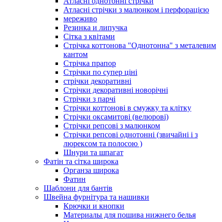
Атласні однотонні стрічки
Атласні стрічки з малюнком і перфорацією
мереживо
Резинка и липучка
Сітка з квітами
Стрічка коттонова "Однотонна" з металевим
кантом
Стрічка прапор
Стрічки по супер ціні
стрічки декоративні
Стрічки декоративні новорічні
Стрічки з парчі
Стрічки коттонові в смужку та клітку
Стрічки оксамитові (велюрові)
Стрічки репсові з малюнком
Стрічки репсові однотонні (звичайні і з
люрексом та полосою )
Шнури та шпагат
Фатін та сітка широка
Органза широка
Фатин
Шаблони для бантів
Швейна фурнітура та нашивки
Крючки и кнопки
Материалы для пошива нижнего белья