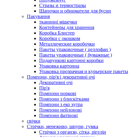
Стразы и термостразы
Шапочки и обниматели для бусин
Пакування
тканинні мішечки
Контейнеры для хранения
Коробка Блистер
Коробки с окошком
Металлические коробочки
Пакеты упаковочные ( целлофан )
Пакеты упаковочные ( бумажные )
Подарункові картонні коробки
Упаковка картонна
Упаковка прозрачная и курьерские пакеты
Помпони, пір'я і декоративні очі
Декоративні очі
Пір'я
Помпони норкові
Помпони з блискітками
Помпони з еко хутра
Помпони нейлонові
Помпони фатінові
свічки
Стрічки, мереживо, шнури, гумка
Стрічки з органзи, сітка, рігелін