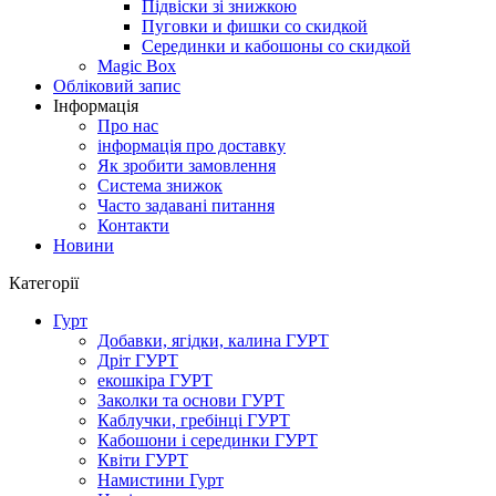
Підвіски зі знижкою
Пуговки и фишки со скидкой
Серединки и кабошоны со скидкой
Magic Box
Обліковий запис
Інформація
Про нас
інформація про доставку
Як зробити замовлення
Система знижок
Часто задавані питання
Контакти
Новини
Категорії
Гурт
Добавки, ягідки, калина ГУРТ
Дріт ГУРТ
екошкіра ГУРТ
Заколки та основи ГУРТ
Каблучки, гребінці ГУРТ
Кабошони і серединки ГУРТ
Квіти ГУРТ
Намистини Гурт