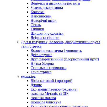
Веночки и шарики из ротанга
Зелень декоративна
Колоски
Наповнювач
Новорічні шари
Сізаль
Тичінки
Шишки и сухоцвіти
Ягідки та гілочки
Дріт в котушках, волосінь, флористичний прут і
тейп стрічка
Волосінь еластична і мононить
Дріт котушка
Дріт флористичний (флористичний прут)
Нитка бісерна
Синельная проволока
Тейп стрічка
екошкіра
Вініл матовий і прозорий
Джинс
Еко замша і велюр (оксамит)
екокожа Металік та 3D
екокожа матова
екошкіра блискуча
Екошкіра з кольоровими принтами