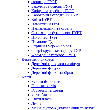
екошкіра ГУРТ
Заколки та основи ГУРТ
Каблучки, гребінці ГУРТ
Кабошони і серединки ГУРТ
Квіти ГУРТ
Намистини Гурт
Напівперлини та стрази
Основи для бутоньєрок ГУРТ
Пінопласт Гурт
Помпони Гурт
Стрічки і мереживо опт
Фетр і кружечки з фетру ГУРТ
Фоаміран з глітером ГУРТ
Дерев'яні прикраси
Дерев'яні прикраси на ліпучці
Дерев'яні фігурки
Дерев'яні фішки та бірки
Квіти
Букети флористичні
Головки квітів
Гортензія та фрезія
квіти Акція
Квіти пласкі
Листя
Маки, еустома , квіти вишні та яблуні