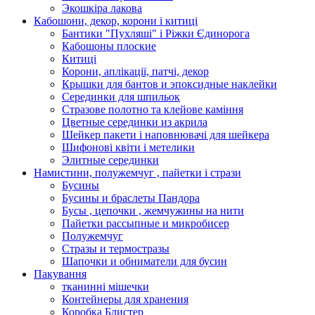
Экошкiра лакова
Кабошони, декор, корони і китиці
Бантики "Пухляші" і Ріжки Єдинорога
Кабошоны плоские
Китиці
Корони, аплікації, патчі, декор
Крышки для бантов и эпоксидные наклейки
Серединки для шпильок
Стразове полотно та клейове каміння
Цветные серединки из акрила
Шейкер пакети і наповнювачі для шейкера
Шифонові квіти і метелики
Элитные серединки
Намистини, полужемчуг , пайетки і стрази
Бусины
Бусины и браслеты Пандора
Бусы , цепочки , жемчужины на нити
Пайетки рассыпные и микробисер
Полужемчуг
Стразы и термостразы
Шапочки и обниматели для бусин
Пакування
тканинні мішечки
Контейнеры для хранения
Коробка Блистер