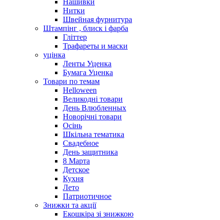
Нашивки
Нитки
Швейная фурнитура
Штампінг , блиск і фарба
Гліттер
Трафареты и маски
уцінка
Ленты Уценка
Бумага Уценка
Товари по темам
Helloween
Великодні товари
День Влюбленных
Новорічні товари
Осінь
Шкільна тематика
Свадебное
День защитника
8 Марта
Детское
Кухня
Лето
Патриотичное
Знижки та акції
Екошкіра зі знижкою