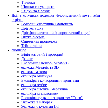
Тичінки
Шишки и сухоцвіти
Ягідки та гілочки
Дріт в котушках, волосінь, флористичний прут і тейп
стрічка
Волосінь еластична і мононить
Дріт котушка
Дріт флористичний (флористичний прут)
Нитка бісерна
Синельная проволока
Тейп стрічка
екошкіра
Вініл матовий і прозорий
Джинс
Еко замша і велюр (оксамит)
екокожа Металік та 3D
екокожа матова
екошкіра блискуча
Екошкіра з кольоровими принтами
екошкіра омбре
екошкіра сіточка і мережива
екошкіра хз малюнком
Екошкіра хутряна і з принтом "Тигр"
Экокожа в наборах
Экокожа с куклами Lol