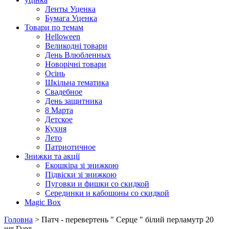
Ленты Уценка
Бумага Уценка
Товари по темам
Helloween
Великодні товари
День Влюбленных
Новорічні товари
Осінь
Шкільна тематика
Свадебное
День защитника
8 Марта
Детское
Кухня
Лето
Патриотичное
Знижки та акції
Екошкіра зі знижкою
Підвіски зі знижкою
Пуговки и фишки со скидкой
Серединки и кабошоны со скидкой
Magic Box
Головна
> Патч - перевертень " Серце " білий перламутр 20
шт Гурт