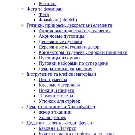
Резинки
Фетр та фоаміран
Фетр
Фоаміран ( ФОМ )
Ґудзики, прикраси, декоративні елементи
Акриловые подвески и украшения
Акриловые пуговицы
Деревянные пуговки
Деревянные катушки и декор
Коннекторы из дерева , бирки и прищепки
Пуговицы из смолы
Пуговки наборами по супер цене
Декоративные украшения
Інструменти та клейові матеріали
Инструменты
Клеевые материалы
Ножиці і пінцети
Термопистолеты
Утюжок для стрічок
Декор з тканини та Холлофайбер
декор з тканини
Холлофайбер
Додатки , зелень , ягоди, фрукти
Бавовна і Лагурус
Букети складних тичінок та додатки