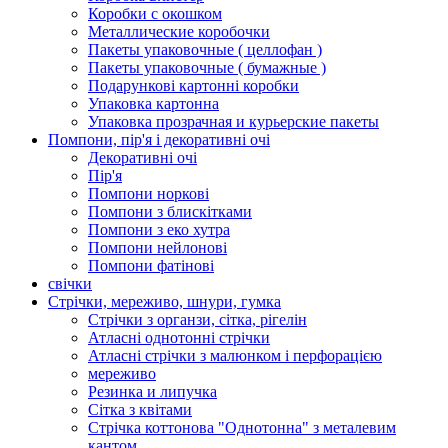
Коробки с окошком
Металлические коробочки
Пакеты упаковочные ( целлофан )
Пакеты упаковочные ( бумажные )
Подарункові картонні коробки
Упаковка картонна
Упаковка прозрачная и курьерские пакеты
Помпони, пір'я і декоративні очі
Декоративні очі
Пір'я
Помпони норкові
Помпони з блискітками
Помпони з еко хутра
Помпони нейлонові
Помпони фатінові
свічки
Стрічки, мереживо, шнури, гумка
Стрічки з органзи, сітка, рігелін
Атласні однотонні стрічки
Атласні стрічки з малюнком і перфорацією
мереживо
Резинка и липучка
Сітка з квітами
Стрічка коттонова "Однотонна" з металевим
кантом