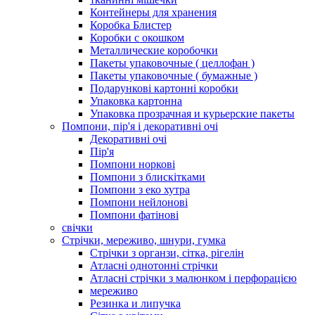
Контейнеры для хранения
Коробка Блистер
Коробки с окошком
Металлические коробочки
Пакеты упаковочные ( целлофан )
Пакеты упаковочные ( бумажные )
Подарункові картонні коробки
Упаковка картонна
Упаковка прозрачная и курьерские пакеты
Помпони, пір'я і декоративні очі
Декоративні очі
Пір'я
Помпони норкові
Помпони з блискітками
Помпони з еко хутра
Помпони нейлонові
Помпони фатінові
свічки
Стрічки, мереживо, шнури, гумка
Стрічки з органзи, сітка, рігелін
Атласні однотонні стрічки
Атласні стрічки з малюнком і перфорацією
мереживо
Резинка и липучка