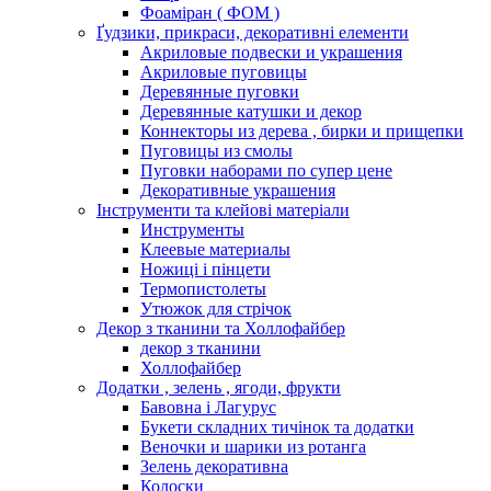
Фоаміран ( ФОМ )
Ґудзики, прикраси, декоративні елементи
Акриловые подвески и украшения
Акриловые пуговицы
Деревянные пуговки
Деревянные катушки и декор
Коннекторы из дерева , бирки и прищепки
Пуговицы из смолы
Пуговки наборами по супер цене
Декоративные украшения
Інструменти та клейові матеріали
Инструменты
Клеевые материалы
Ножиці і пінцети
Термопистолеты
Утюжок для стрічок
Декор з тканини та Холлофайбер
декор з тканини
Холлофайбер
Додатки , зелень , ягоди, фрукти
Бавовна і Лагурус
Букети складних тичінок та додатки
Веночки и шарики из ротанга
Зелень декоративна
Колоски