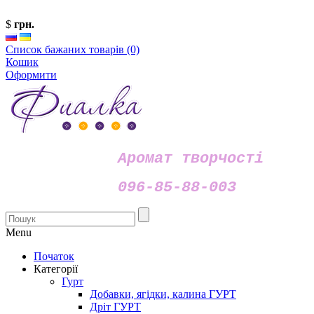
$
грн.
Список бажаних товарів (0)
Кошик
Оформити
Аромат творчості
096-85-88-003
Menu
Початок
Категорії
Гурт
Добавки, ягідки, калина ГУРТ
Дріт ГУРТ