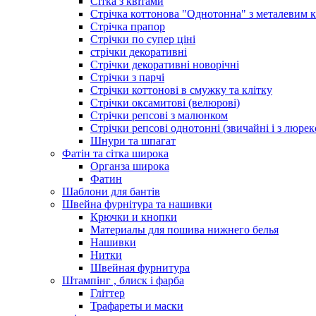
Сітка з квітами
Стрічка коттонова "Однотонна" з металевим 
Стрічка прапор
Стрічки по супер ціні
стрічки декоративні
Стрічки декоративні новорічні
Стрічки з парчі
Стрічки коттонові в смужку та клітку
Стрічки оксамитові (велюрові)
Стрічки репсові з малюнком
Стрічки репсові однотонні (звичайні і з люре
Шнури та шпагат
Фатін та сітка широка
Органза широка
Фатин
Шаблони для бантів
Швейна фурнітура та нашивки
Крючки и кнопки
Материалы для пошива нижнего белья
Нашивки
Нитки
Швейная фурнитура
Штампінг , блиск і фарба
Гліттер
Трафареты и маски