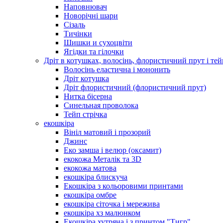
Наповнювач
Новорічні шари
Сізаль
Тичінки
Шишки и сухоцвіти
Ягідки та гілочки
Дріт в котушках, волосінь, флористичний прут і тей
Волосінь еластична і мононить
Дріт котушка
Дріт флористичний (флористичний прут)
Нитка бісерна
Синельная проволока
Тейп стрічка
екошкіра
Вініл матовий і прозорий
Джинс
Еко замша і велюр (оксамит)
екокожа Металік та 3D
екокожа матова
екошкіра блискуча
Екошкіра з кольоровими принтами
екошкіра омбре
екошкіра сіточка і мережива
екошкіра хз малюнком
Екошкіра хутряна і з принтом "Тигр"