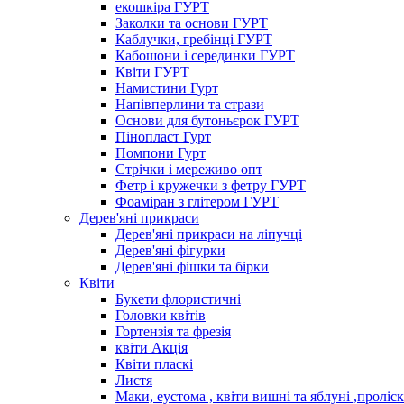
екошкіра ГУРТ
Заколки та основи ГУРТ
Каблучки, гребінці ГУРТ
Кабошони і серединки ГУРТ
Квіти ГУРТ
Намистини Гурт
Напівперлини та стрази
Основи для бутоньєрок ГУРТ
Пінопласт Гурт
Помпони Гурт
Стрічки і мереживо опт
Фетр і кружечки з фетру ГУРТ
Фоаміран з глітером ГУРТ
Дерев'яні прикраси
Дерев'яні прикраси на ліпучці
Дерев'яні фігурки
Дерев'яні фішки та бірки
Квіти
Букети флористичні
Головки квітів
Гортензія та фрезія
квіти Акція
Квіти пласкі
Листя
Маки, еустома , квіти вишні та яблуні ,проліс