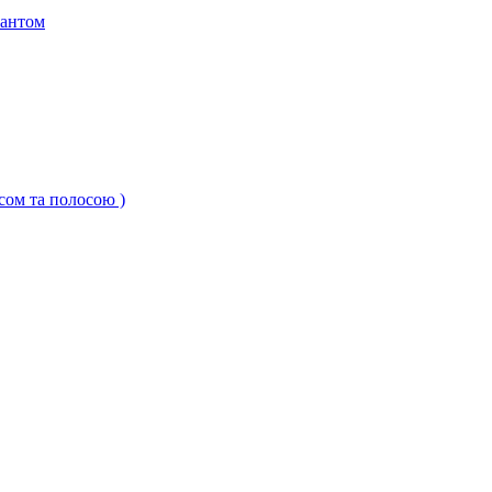
кантом
ксом та полосою )