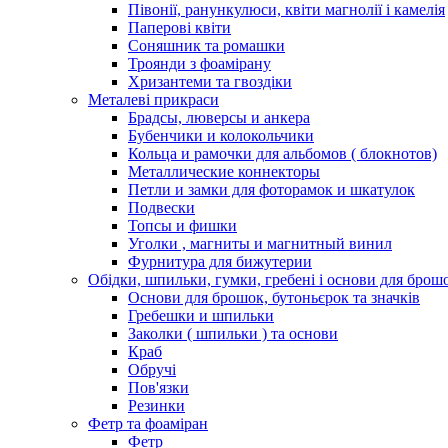
Півонії, ранункулюси, квіти магнолії і камелія
Паперові квіти
Соняшник та ромашки
Троянди з фоамірану
Хризантеми та гвоздіки
Металеві прикраси
Брадсы, люверсы и анкера
Бубенчики и колокольчики
Кольца и рамочки для альбомов ( блокнотов)
Металлические коннекторы
Петли и замки для фоторамок и шкатулок
Подвески
Топсы и фишки
Уголки , магниты и магнитный винил
Фурнитура для бижутерии
Обідки, шпильки, гумки, гребені і основи для брош
Основи для брошок, бутоньєрок та значків
Гребешки и шпильки
Заколки ( шпильки ) та основи
Краб
Обручі
Пов'язки
Резинки
Фетр та фоаміран
Фетр