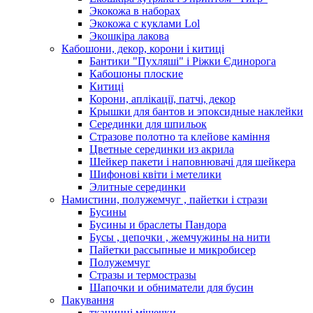
Экокожа в наборах
Экокожа с куклами Lol
Экошкiра лакова
Кабошони, декор, корони і китиці
Бантики "Пухляші" і Ріжки Єдинорога
Кабошоны плоские
Китиці
Корони, аплікації, патчі, декор
Крышки для бантов и эпоксидные наклейки
Серединки для шпильок
Стразове полотно та клейове каміння
Цветные серединки из акрила
Шейкер пакети і наповнювачі для шейкера
Шифонові квіти і метелики
Элитные серединки
Намистини, полужемчуг , пайетки і стрази
Бусины
Бусины и браслеты Пандора
Бусы , цепочки , жемчужины на нити
Пайетки рассыпные и микробисер
Полужемчуг
Стразы и термостразы
Шапочки и обниматели для бусин
Пакування
тканинні мішечки