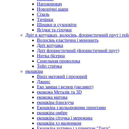
Наповнювач
Новорічні шари
Сізаль
Тичінки
Шишки и сухоцвіти
Ягідки та гілочки
Дріт в котушках, волосінь, флористичний прут і тей
Волосінь еластична і мононить
Дріт котушка
Дріт флористичний (флористичний прут)
Нитка бісерна
Синельная проволока
Тейп стрічка
екошкіра
Вініл матовий і прозорий
Джинс
Еко замша і велюр (оксамит)
екокожа Металік та 3D
екокожа матова
екошкіра блискуча
Екошкіра з кольоровими принтами
екошкіра омбре
екошкіра сіточка і мережива
екошкіра хз малюнком
Екошкіра хутряна і з принтом "Тигр"