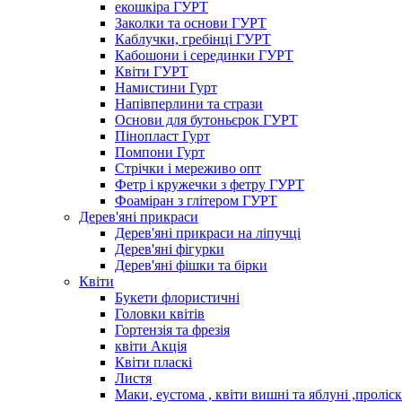
екошкіра ГУРТ
Заколки та основи ГУРТ
Каблучки, гребінці ГУРТ
Кабошони і серединки ГУРТ
Квіти ГУРТ
Намистини Гурт
Напівперлини та стрази
Основи для бутоньєрок ГУРТ
Пінопласт Гурт
Помпони Гурт
Стрічки і мереживо опт
Фетр і кружечки з фетру ГУРТ
Фоаміран з глітером ГУРТ
Дерев'яні прикраси
Дерев'яні прикраси на ліпучці
Дерев'яні фігурки
Дерев'яні фішки та бірки
Квіти
Букети флористичні
Головки квітів
Гортензія та фрезія
квіти Акція
Квіти пласкі
Листя
Маки, еустома , квіти вишні та яблуні ,проліс