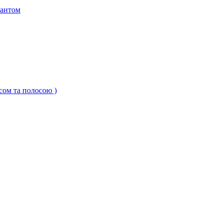
кантом
ксом та полосою )