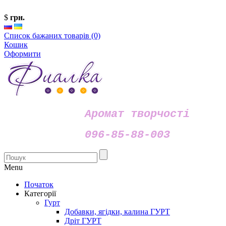
$
грн.
Список бажаних товарів (0)
Кошик
Оформити
Аромат творчості
096-85-88-003
Menu
Початок
Категорії
Гурт
Добавки, ягідки, калина ГУРТ
Дріт ГУРТ