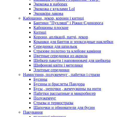
Экокожа в наборах
Экокожа с куклами Lol
Экошкiра лакова
Кабошони, декор, корони і китиці
Бантики "Пухляші" і Ріжки Єдинорога
Кабошоны плоские
Китиці
Корони, аплікації, патчі, декор
Крышки для бантов и эпоксидные наклейки
Серединки для шпильок
Стразове полотно та клейове каміння
Цветные серединки из акрила
Шейкер пакети і наповнювачі для шейкера
Шифонові квіти і метелики
Элитные серединки
Намистини, полужемчуг , пайетки і стрази
Бусины
Бусины и браслеты Пандора
Бусы , цепочки , жемчужины на нити
Пайетки рассыпные и микробисер
Полужемчуг
Стразы и термостразы
Шапочки и обниматели для бусин
Пакування
тканинні мішечки