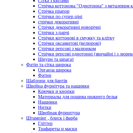
Сітка з квітами
Стрічка коттонова "Однотонна" з металевим 
Стрічка прапор
Стрічки по супер ціні
стрічки декоративні
Стрічки декоративні новорічні
Стрічки з парчі
Стрічки коттонові в смужку та клітку
Стрічки оксамитові (велюрові)
Стрічки репсові з малюнком
Стрічки репсові однотонні (звичайні і з люре
Шнури та шпагат
Фатін та сітка широка
Органза широка
Фатин
Шаблони для бантів
Швейна фурнітура та нашивки
Крючки и кнопки
Материалы для пошива нижнего белья
Нашивки
Нитки
Швейная фурнитура
Штампінг , блиск і фарба
Гліттер
Трафареты и маски