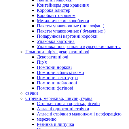
Контейнеры для хранения
Коробка Блистер
Коробки с окошком
Металлические коробочки
Пакеты упаковочные ( целлофан )
Пакеты упаковочные ( бумажные )
Подарункові картонні коробки
Упаковка картонна
Упаковка прозрачная и курьерские пакеты
Помпони, пір'я і декоративні очі
Декоративні очі
Пір'я
Помпони норкові
Помпони з блискітками
Помпони з еко хутра
Помпони нейлонові
Помпони фатінові
свічки
Стрічки, мереживо, шнури, гумка
Стрічки з органзи, сітка, рігелін
Атласні однотонні стрічки
Атласні стрічки з малюнком і перфорацією
мереживо
Резинка и липучка