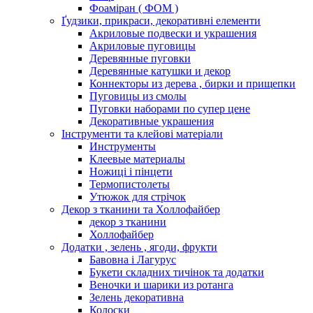
Фоаміран ( ФОМ )
Ґудзики, прикраси, декоративні елементи
Акриловые подвески и украшения
Акриловые пуговицы
Деревянные пуговки
Деревянные катушки и декор
Коннекторы из дерева , бирки и прищепки
Пуговицы из смолы
Пуговки наборами по супер цене
Декоративные украшения
Інструменти та клейові матеріали
Инструменты
Клеевые материалы
Ножиці і пінцети
Термопистолеты
Утюжок для стрічок
Декор з тканини та Холлофайбер
декор з тканини
Холлофайбер
Додатки , зелень , ягоди, фрукти
Бавовна і Лагурус
Букети складних тичінок та додатки
Веночки и шарики из ротанга
Зелень декоративна
Колоски