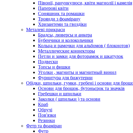
Півонії, ранункулюси, квіти магнолії і камелія
Паперові квіти
Соняшник та ромашки
Троянди з фоамірану
Хризантеми та гвоздіки
Металеві прикраси
Брадсы, люверсы и анкера
Бубенчики и колокольчики
Кольца и рамочки для альбомов ( блокнотов)
Металлические коннекторы
Петли и замки для фоторамок и шкатулок
Подвески
Топсы и фишки
Уголки , магниты и магнитный винил
Фурнитура для бижутерии
Обідки, шпильки, гумки, гребені і основи для брош
Основи для брошок, бутоньєрок та значків
Гребешки и шпильки
Заколки ( шпильки ) та основи
Краб
Обручі
Пов'язки
Резинки
Фетр та фоаміран
Фетр