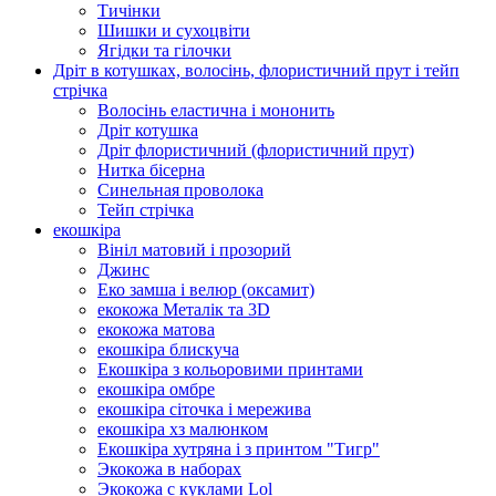
Тичінки
Шишки и сухоцвіти
Ягідки та гілочки
Дріт в котушках, волосінь, флористичний прут і тейп
стрічка
Волосінь еластична і мононить
Дріт котушка
Дріт флористичний (флористичний прут)
Нитка бісерна
Синельная проволока
Тейп стрічка
екошкіра
Вініл матовий і прозорий
Джинс
Еко замша і велюр (оксамит)
екокожа Металік та 3D
екокожа матова
екошкіра блискуча
Екошкіра з кольоровими принтами
екошкіра омбре
екошкіра сіточка і мережива
екошкіра хз малюнком
Екошкіра хутряна і з принтом "Тигр"
Экокожа в наборах
Экокожа с куклами Lol