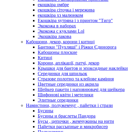
екошкіра омбре
екошкіра сіточка і мережива
екошкіра хз малюнком
Екошкіра хутряна і з принтом "Тигр"
Экокожа в наборах
Экокожа с куклами Lol
Экошкiра лакова
Кабошони, декор, корони і китиці
Бантики "Пухляші" і Ріжки Єдинорога
Кабошоны плоские
Китиці
Корони, аплікації, патчі, декор
Крышки для бантов и эпоксидные наклейки
Серединки для шпильок
Стразове полотно та клейове каміння
Цветные серединки из акрила
Шейкер пакети і наповнювачі для шейкера
Шифонові квіти і метелики
Элитные серединки
Намистини, полужемчуг , пайетки і стрази
Бусины
Бусины и браслеты Пандора
Бусы , цепочки , жемчужины на нити
Пайетки рассыпные и микробисер
Полужемчуг