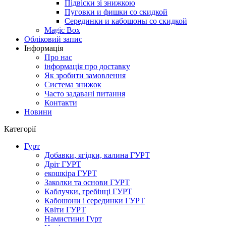
Підвіски зі знижкою
Пуговки и фишки со скидкой
Серединки и кабошоны со скидкой
Magic Box
Обліковий запис
Інформація
Про нас
інформація про доставку
Як зробити замовлення
Система знижок
Часто задавані питання
Контакти
Новини
Категорії
Гурт
Добавки, ягідки, калина ГУРТ
Дріт ГУРТ
екошкіра ГУРТ
Заколки та основи ГУРТ
Каблучки, гребінці ГУРТ
Кабошони і серединки ГУРТ
Квіти ГУРТ
Намистини Гурт