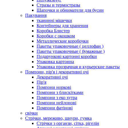
Стразы и термостразы
Шапочки и обниматели для бусин
Пакування
тканинні мішечки
Контейнеры для хранения
Коробка Блистер
Коробки с окошком
Металлические коробочки
Пакеты упаковочные ( целлофан )
Пакеты упаковочные ( бумажные )
Подарункові картонні коробки
Упаковка картонна
Упаковка прозрачная и курьерские пакеты
Помпони, пір'я і декоративні очі
Декоративні очі
Пір'я
Помпони норкові
Помпони з блискітками
Помпони з еко хутра
Помпони нейлонові
Помпони фатінові
свічки
Стрічки, мереживо, шнури, гумка
Стрічки з органзи, сітка, рігелін