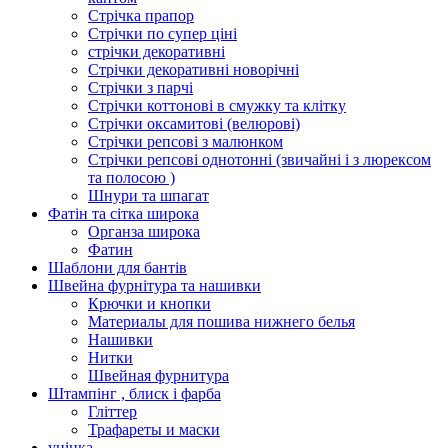
Стрічка прапор
Стрічки по супер ціні
стрічки декоративні
Стрічки декоративні новорічні
Стрічки з парчі
Стрічки коттонові в смужку та клітку
Стрічки оксамитові (велюрові)
Стрічки репсові з малюнком
Стрічки репсові однотонні (звичайні і з люрексом
та полосою )
Шнури та шпагат
Фатін та сітка широка
Органза широка
Фатин
Шаблони для бантів
Швейна фурнітура та нашивки
Крючки и кнопки
Материалы для пошива нижнего белья
Нашивки
Нитки
Швейная фурнитура
Штампінг , блиск і фарба
Гліттер
Трафареты и маски
уцінка