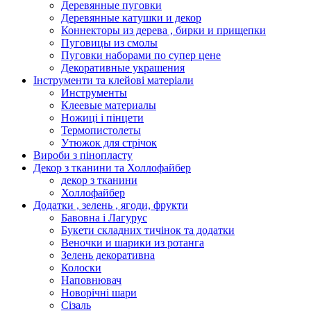
Деревянные пуговки
Деревянные катушки и декор
Коннекторы из дерева , бирки и прищепки
Пуговицы из смолы
Пуговки наборами по супер цене
Декоративные украшения
Інструменти та клейові матеріали
Инструменты
Клеевые материалы
Ножиці і пінцети
Термопистолеты
Утюжок для стрічок
Вироби з пінопласту
Декор з тканини та Холлофайбер
декор з тканини
Холлофайбер
Додатки , зелень , ягоди, фрукти
Бавовна і Лагурус
Букети складних тичінок та додатки
Веночки и шарики из ротанга
Зелень декоративна
Колоски
Наповнювач
Новорічні шари
Сізаль