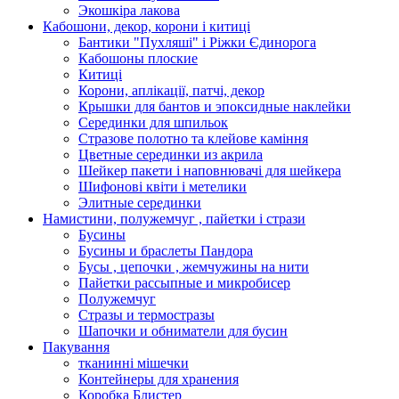
Экошкiра лакова
Кабошони, декор, корони і китиці
Бантики "Пухляші" і Ріжки Єдинорога
Кабошоны плоские
Китиці
Корони, аплікації, патчі, декор
Крышки для бантов и эпоксидные наклейки
Серединки для шпильок
Стразове полотно та клейове каміння
Цветные серединки из акрила
Шейкер пакети і наповнювачі для шейкера
Шифонові квіти і метелики
Элитные серединки
Намистини, полужемчуг , пайетки і стрази
Бусины
Бусины и браслеты Пандора
Бусы , цепочки , жемчужины на нити
Пайетки рассыпные и микробисер
Полужемчуг
Стразы и термостразы
Шапочки и обниматели для бусин
Пакування
тканинні мішечки
Контейнеры для хранения
Коробка Блистер