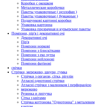
Коробки с окошком
Металлические коробочки
Пакеты упаковочные ( целлофан )
Пакеты упаковочные ( бумажные )
Подарункові картонні коробки
Упаковка картонна
Упаковка прозрачная и курьерские пакеты
Помпони, пір'я і декоративні очі
Декоративні очі
Пір'я
Помпони норкові
Помпони з блискітками
Помпони з еко хутра
Помпони нейлонові
Помпони фатінові
свічки
Стрічки, мереживо, шнури, гумка
Стрічки з органзи, сітка, рігелін
Атласні однотонні стрічки
Атласні стрічки з малюнком і перфорацією
мереживо
Резинка и липучка
Сітка з квітами
Стрічка коттонова "Однотонна" з металевим
кантом