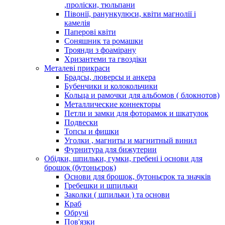
,проліски, тюльпани
Півонії, ранункулюси, квіти магнолії і
камелія
Паперові квіти
Соняшник та ромашки
Троянди з фоамірану
Хризантеми та гвоздіки
Металеві прикраси
Брадсы, люверсы и анкера
Бубенчики и колокольчики
Кольца и рамочки для альбомов ( блокнотов)
Металлические коннекторы
Петли и замки для фоторамок и шкатулок
Подвески
Топсы и фишки
Уголки , магниты и магнитный винил
Фурнитура для бижутерии
Обідки, шпильки, гумки, гребені і основи для
брошок (бутоньєрок)
Основи для брошок, бутоньєрок та значків
Гребешки и шпильки
Заколки ( шпильки ) та основи
Краб
Обручі
Пов'язки