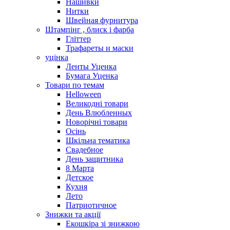
Нашивки
Нитки
Швейная фурнитура
Штампінг , блиск і фарба
Гліттер
Трафареты и маски
уцінка
Ленты Уценка
Бумага Уценка
Товари по темам
Helloween
Великодні товари
День Влюбленных
Новорічні товари
Осінь
Шкільна тематика
Свадебное
День защитника
8 Марта
Детское
Кухня
Лето
Патриотичное
Знижки та акції
Екошкіра зі знижкою