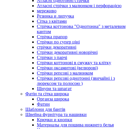
Атласні однотонні стрічки
Атласні стрічки з малюнком і перфорацією
мереживо
Резинка и липучка
Сітка з квітами
Стрічка коттонова "Однотонна" з металевим
кантом
Стрічка прапор
Стрічки по супер ціні
стрічки декоративні
Стрічки декоративні новорічні
Стрічки з парчі
Стрічки коттонові в смужку та клітку
Стрічки оксамитові (велюрові)
Стрічки репсові з малюнком
Стрічки репсові однотонні (звичайні і з
люрексом та полосою )
Шнури та шпагат
Фатін та сітка широка
Органза широка
Фатин
Шаблони для бантів
Швейна фурнітура та нашивки
Крючки и кнопки
Материалы для пошива нижнего белья