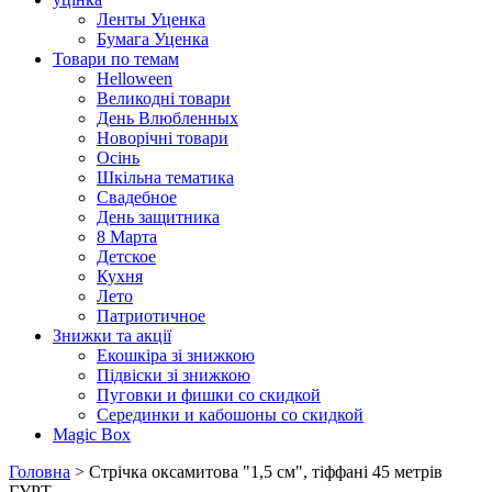
Ленты Уценка
Бумага Уценка
Товари по темам
Helloween
Великодні товари
День Влюбленных
Новорічні товари
Осінь
Шкільна тематика
Свадебное
День защитника
8 Марта
Детское
Кухня
Лето
Патриотичное
Знижки та акції
Екошкіра зі знижкою
Підвіски зі знижкою
Пуговки и фишки со скидкой
Серединки и кабошоны со скидкой
Magic Box
Головна
> Стрічка оксамитова "1,5 см", тiффанi 45 метрів
ГУРТ