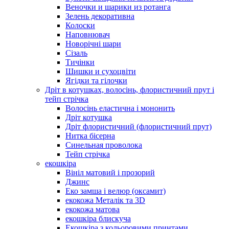
Веночки и шарики из ротанга
Зелень декоративна
Колоски
Наповнювач
Новорічні шари
Сізаль
Тичінки
Шишки и сухоцвіти
Ягідки та гілочки
Дріт в котушках, волосінь, флористичний прут і
тейп стрічка
Волосінь еластична і мононить
Дріт котушка
Дріт флористичний (флористичний прут)
Нитка бісерна
Синельная проволока
Тейп стрічка
екошкіра
Вініл матовий і прозорий
Джинс
Еко замша і велюр (оксамит)
екокожа Металік та 3D
екокожа матова
екошкіра блискуча
Екошкіра з кольоровими принтами