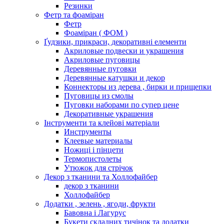
Резинки
Фетр та фоаміран
Фетр
Фоаміран ( ФОМ )
Ґудзики, прикраси, декоративні елементи
Акриловые подвески и украшения
Акриловые пуговицы
Деревянные пуговки
Деревянные катушки и декор
Коннекторы из дерева , бирки и прищепки
Пуговицы из смолы
Пуговки наборами по супер цене
Декоративные украшения
Інструменти та клейові матеріали
Инструменты
Клеевые материалы
Ножиці і пінцети
Термопистолеты
Утюжок для стрічок
Декор з тканини та Холлофайбер
декор з тканини
Холлофайбер
Додатки , зелень , ягоди, фрукти
Бавовна і Лагурус
Букети складних тичінок та додатки