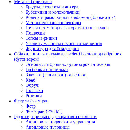
Металеві прикраси
Брадсы, люверсы и анкера
Бубенчики и колокольчики
Кольца и рамочки для альбомов ( блокнотов)
Металлические коннекторы
Петли и замки для фоторамок и шкатулок
Подвески
Топсы и фишки
Уголки , магниты и магнитный винил
Фурнитура для бижутерии
Обідки, шпильки, гумки, гребені і основи для брошок
(бутоньєрок)
Основи для брошок, бутоньєрок та значків
Гребешки и шпильки
Заколки ( шпильки ) та основи
Краб
Обручі
Пов'язки
Резинки
Фетр та фоаміран
Фетр
Фоаміран ( ФОМ )
Ґудзики, прикраси, декоративні елементи
Акриловые подвески и украшения
Акриловые пуговицы