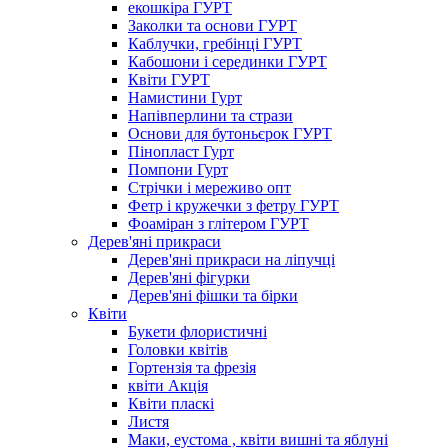
екошкіра ГУРТ
Заколки та основи ГУРТ
Каблучки, гребінці ГУРТ
Кабошони і серединки ГУРТ
Квіти ГУРТ
Намистини Гурт
Напівперлини та стрази
Основи для бутоньєрок ГУРТ
Пінопласт Гурт
Помпони Гурт
Стрічки і мереживо опт
Фетр і кружечки з фетру ГУРТ
Фоаміран з глітером ГУРТ
Дерев'яні прикраси
Дерев'яні прикраси на ліпучці
Дерев'яні фігурки
Дерев'яні фішки та бірки
Квіти
Букети флористичні
Головки квітів
Гортензія та фрезія
квіти Акція
Квіти пласкі
Листя
Маки, еустома , квіти вишні та яблуні