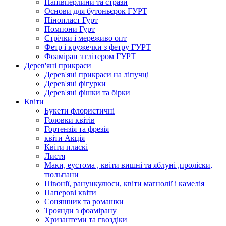
Напівперлини та стрази
Основи для бутоньєрок ГУРТ
Пінопласт Гурт
Помпони Гурт
Стрічки і мереживо опт
Фетр і кружечки з фетру ГУРТ
Фоаміран з глітером ГУРТ
Дерев'яні прикраси
Дерев'яні прикраси на ліпучці
Дерев'яні фігурки
Дерев'яні фішки та бірки
Квіти
Букети флористичні
Головки квітів
Гортензія та фрезія
квіти Акція
Квіти пласкі
Листя
Маки, еустома , квіти вишні та яблуні ,проліски,
тюльпани
Півонії, ранункулюси, квіти магнолії і камелія
Паперові квіти
Соняшник та ромашки
Троянди з фоамірану
Хризантеми та гвоздіки