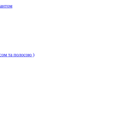
кантом
ксом та полосою )