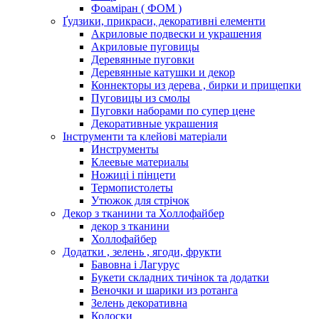
Фоаміран ( ФОМ )
Ґудзики, прикраси, декоративні елементи
Акриловые подвески и украшения
Акриловые пуговицы
Деревянные пуговки
Деревянные катушки и декор
Коннекторы из дерева , бирки и прищепки
Пуговицы из смолы
Пуговки наборами по супер цене
Декоративные украшения
Інструменти та клейові матеріали
Инструменты
Клеевые материалы
Ножиці і пінцети
Термопистолеты
Утюжок для стрічок
Декор з тканини та Холлофайбер
декор з тканини
Холлофайбер
Додатки , зелень , ягоди, фрукти
Бавовна і Лагурус
Букети складних тичінок та додатки
Веночки и шарики из ротанга
Зелень декоративна
Колоски