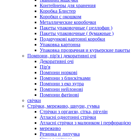
Контейнеры для хранения
Коробка Блистер
Коробки с окошком
Металлические коробочки
Пакеты упаковочные ( целлофан )
Пакеты упаковочные ( бумажные )
Подарункові картонні коробки
Упаковка картонна
Упаковка прозрачная и курьерские пакеты
Помпони, пір'я і декоративні очі
Декоративні очі
Пір'я
Помпони норкові
Помпони з блискітками
Помпони з еко хутра
Помпони нейлонові
Помпони фатінові
свічки
Стрічки, мереживо, шнури, гумка
Стрічки з органзи, сітка, рігелін
Атласні однотонні стрічки
Атласні стрічки з малюнком і перфорацією
мереживо
Резинка и липучка