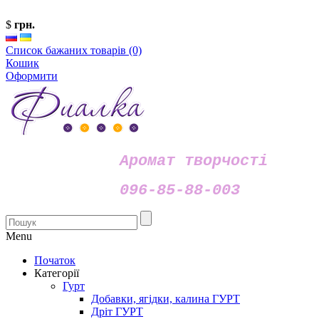
$
грн.
Список бажаних товарів (0)
Кошик
Оформити
Аромат творчості
096-85-88-003
Menu
Початок
Категорії
Гурт
Добавки, ягідки, калина ГУРТ
Дріт ГУРТ