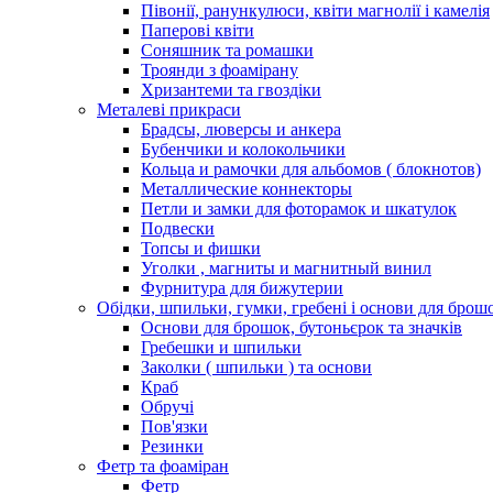
Півонії, ранункулюси, квіти магнолії і камелія
Паперові квіти
Соняшник та ромашки
Троянди з фоамірану
Хризантеми та гвоздіки
Металеві прикраси
Брадсы, люверсы и анкера
Бубенчики и колокольчики
Кольца и рамочки для альбомов ( блокнотов)
Металлические коннекторы
Петли и замки для фоторамок и шкатулок
Подвески
Топсы и фишки
Уголки , магниты и магнитный винил
Фурнитура для бижутерии
Обідки, шпильки, гумки, гребені і основи для брош
Основи для брошок, бутоньєрок та значків
Гребешки и шпильки
Заколки ( шпильки ) та основи
Краб
Обручі
Пов'язки
Резинки
Фетр та фоаміран
Фетр