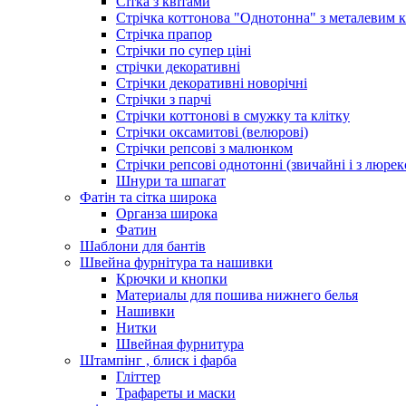
Сітка з квітами
Стрічка коттонова "Однотонна" з металевим 
Стрічка прапор
Стрічки по супер ціні
стрічки декоративні
Стрічки декоративні новорічні
Стрічки з парчі
Стрічки коттонові в смужку та клітку
Стрічки оксамитові (велюрові)
Стрічки репсові з малюнком
Стрічки репсові однотонні (звичайні і з люре
Шнури та шпагат
Фатін та сітка широка
Органза широка
Фатин
Шаблони для бантів
Швейна фурнітура та нашивки
Крючки и кнопки
Материалы для пошива нижнего белья
Нашивки
Нитки
Швейная фурнитура
Штампінг , блиск і фарба
Гліттер
Трафареты и маски