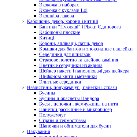
Экокожа в наборах
Экокожа с куклами Lol
Экошкiра лакова
Кабошони, декор, корони і китиці
Бантики "Пухляші" і Ріжки Єдинорога
Кабошоны плоские
Китиці
Корони, аплікації, патчі, декор
Крышки для бантов и эпоксидные наклейки
Серединки для шпильок
Стразове полотно та клейове каміння
Цветные серединки из акрила
Шейкер пакети і наповнювачі для шейкера
Шифонові квіти і метелики
Элитные серединки
Намистини, полужемчуг , пайетки і стрази
Бусины
Бусины и браслеты Пандора
Бусы , цепочки , жемчужины на нити
Пайетки рассыпные и микробисер
Полужемчуг
Стразы и термостразы
Шапочки и обниматели для бусин
Пакування
тканинні мішечки