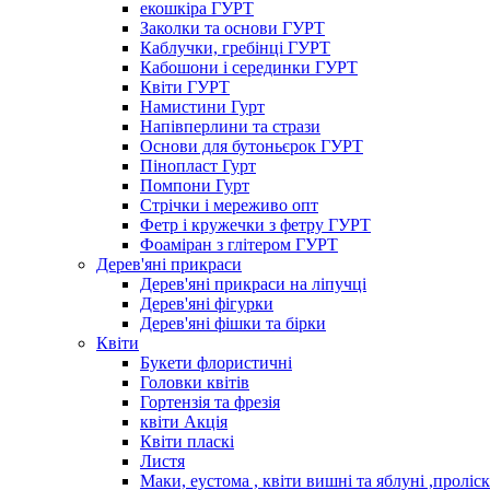
екошкіра ГУРТ
Заколки та основи ГУРТ
Каблучки, гребінці ГУРТ
Кабошони і серединки ГУРТ
Квіти ГУРТ
Намистини Гурт
Напівперлини та стрази
Основи для бутоньєрок ГУРТ
Пінопласт Гурт
Помпони Гурт
Стрічки і мереживо опт
Фетр і кружечки з фетру ГУРТ
Фоаміран з глітером ГУРТ
Дерев'яні прикраси
Дерев'яні прикраси на ліпучці
Дерев'яні фігурки
Дерев'яні фішки та бірки
Квіти
Букети флористичні
Головки квітів
Гортензія та фрезія
квіти Акція
Квіти пласкі
Листя
Маки, еустома , квіти вишні та яблуні ,проліс