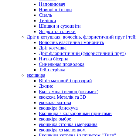
Наповнювач
Новорічні шари
Сізаль
Тичінки
Шишки и сухоцвіти
Ягідки та гілочки
Дріт в котушках, волосінь, флористичний прут і тей
Волосінь еластична і мононить
Дріт котушка
Дріт флористичний (флористичний прут)
Нитка бісерна
Синельная проволока
Тейп стрічка
екошкіра
Вініл матовий і прозорий
Джинс
Еко замша і велюр (оксамит)
екокожа Металік та 3D
екокожа матова
екошкіра блискуча
Екошкіра з кольоровими принтами
екошкіра омбре
екошкіра сіточка і мережива
екошкіра хз малюнком
Екошкіра хутряна і з принтом "Тигр"