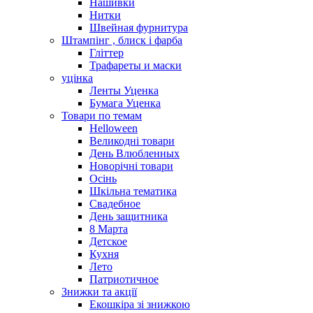
Нашивки
Нитки
Швейная фурнитура
Штампінг , блиск і фарба
Гліттер
Трафареты и маски
уцінка
Ленты Уценка
Бумага Уценка
Товари по темам
Helloween
Великодні товари
День Влюбленных
Новорічні товари
Осінь
Шкільна тематика
Свадебное
День защитника
8 Марта
Детское
Кухня
Лето
Патриотичное
Знижки та акції
Екошкіра зі знижкою