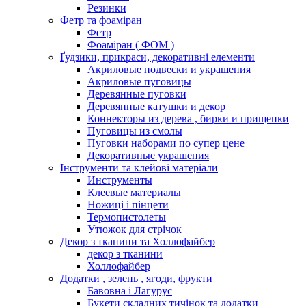
Резинки
Фетр та фоаміран
Фетр
Фоаміран ( ФОМ )
Ґудзики, прикраси, декоративні елементи
Акриловые подвески и украшения
Акриловые пуговицы
Деревянные пуговки
Деревянные катушки и декор
Коннекторы из дерева , бирки и прищепки
Пуговицы из смолы
Пуговки наборами по супер цене
Декоративные украшения
Інструменти та клейові матеріали
Инструменты
Клеевые материалы
Ножиці і пінцети
Термопистолеты
Утюжок для стрічок
Декор з тканини та Холлофайбер
декор з тканини
Холлофайбер
Додатки , зелень , ягоди, фрукти
Бавовна і Лагурус
Букети складних тичінок та додатки