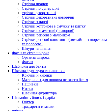
Стрічка прапор
Стрічки по супер ціні
стрічки декоративні
Стрічки декоративні новорічні
Стрічки з парчі
Стрічки коттонові в смужку та клітку
Стрічки оксамитові (велюрові)
Стрічки репсові з малюнком
Стрічки репсові однотонні (звичайні і з люрексом
та полосою )
Шнури та шпагат
Фатін та сітка широка
Органза широка
Фатин
Шаблони для бантів
Швейна фурнітура та нашивки
Крючки и кнопки
Материалы для пошива нижнего белья
Нашивки
Нитки
Швейная фурнитура
Штампінг , блиск і фарба
Гліттер
Трафареты и маски
уцінка