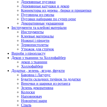
Деревянные пуговки
Деревянные катушки и декор
Коннекторы из дерева , бирки и прищепки
Пуговицы из смолы
Пуговки наборами по супер цене
Декоративные украшения
Інструменти та клейові матеріали
Инструменты
Клеевые материалы
Ножиці і пінцети
Термопистолеты
Утюжок для стрічок
Вироби з пінопласту
Декор з тканини та Холлофайбер
декор з тканини
Холлофайбер
Додатки , зелень , ягоди, фрукти
Бавовна і Лагурус
Букети складних тичінок та додатки
Веночки и шарики из ротанга
Зелень декоративна
Колоски
Наповнювач
Новорічні шари
Сізаль