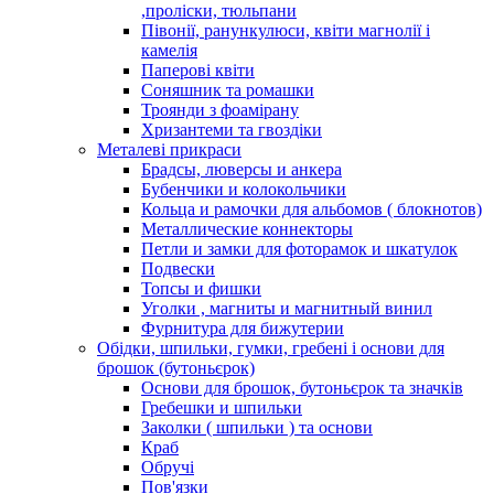
,проліски, тюльпани
Півонії, ранункулюси, квіти магнолії і
камелія
Паперові квіти
Соняшник та ромашки
Троянди з фоамірану
Хризантеми та гвоздіки
Металеві прикраси
Брадсы, люверсы и анкера
Бубенчики и колокольчики
Кольца и рамочки для альбомов ( блокнотов)
Металлические коннекторы
Петли и замки для фоторамок и шкатулок
Подвески
Топсы и фишки
Уголки , магниты и магнитный винил
Фурнитура для бижутерии
Обідки, шпильки, гумки, гребені і основи для
брошок (бутоньєрок)
Основи для брошок, бутоньєрок та значків
Гребешки и шпильки
Заколки ( шпильки ) та основи
Краб
Обручі
Пов'язки