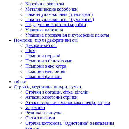
Коробки с окошком
Металлические коробочки
Пакеты упаковочные ( целлофан )
Пакеты упаковочные ( бумажные )
Подарункові картонні коробки
Упаковка картонна
Упаковка прозрачная и курьерские пакеты
Помпони, пір'я і декоративні очі
Декоративні очі
Пір'я
Помпони норкові
Помпони з блискітками
Помпони з еко хутра
Помпони нейлонові
Помпони фатінові
свічки
Стрічки, мереживо, шнури, гумка
Стрічки з органзи, сітка, рігелін
Атласні однотонні стрічки
Атласні стрічки з малюнком і перфорацією
мереживо
Резинка и липучка
Сітка з квітами
Стрічка коттонова "Однотонна" з металевим
кантом