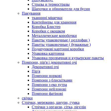
Стразы и термостразы
Шапочки и обниматели для бусин
Пакування
тканинні мішечки
Контейнеры для хранения
Коробка Блистер
Коробки с окошком
Металлические коробочки
Пакеты упаковочные ( целлофан )
Пакеты упаковочные ( бумажные )
Подарункові картонні коробки
Упаковка картонна
Упаковка прозрачная и курьерские пакеты
Помпони, пір'я і декоративні очі
Декоративні очі
Пір'я
Помпони норкові
Помпони з блискітками
Помпони з еко хутра
Помпони нейлонові
Помпони фатінові
свічки
Стрічки, мереживо, шнури, гумка
Стрічки з органзи, сітка, рігелін