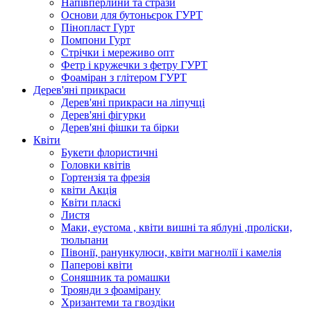
Напівперлини та стрази
Основи для бутоньєрок ГУРТ
Пінопласт Гурт
Помпони Гурт
Стрічки і мереживо опт
Фетр і кружечки з фетру ГУРТ
Фоаміран з глітером ГУРТ
Дерев'яні прикраси
Дерев'яні прикраси на ліпучці
Дерев'яні фігурки
Дерев'яні фішки та бірки
Квіти
Букети флористичні
Головки квітів
Гортензія та фрезія
квіти Акція
Квіти пласкі
Листя
Маки, еустома , квіти вишні та яблуні ,проліски,
тюльпани
Півонії, ранункулюси, квіти магнолії і камелія
Паперові квіти
Соняшник та ромашки
Троянди з фоамірану
Хризантеми та гвоздіки