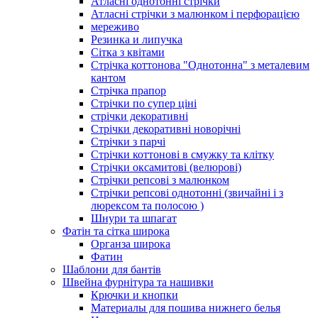
Атласні однотонні стрічки
Атласні стрічки з малюнком і перфорацією
мереживо
Резинка и липучка
Сітка з квітами
Стрічка коттонова "Однотонна" з металевим
кантом
Стрічка прапор
Стрічки по супер ціні
стрічки декоративні
Стрічки декоративні новорічні
Стрічки з парчі
Стрічки коттонові в смужку та клітку
Стрічки оксамитові (велюрові)
Стрічки репсові з малюнком
Стрічки репсові однотонні (звичайні і з
люрексом та полосою )
Шнури та шпагат
Фатін та сітка широка
Органза широка
Фатин
Шаблони для бантів
Швейна фурнітура та нашивки
Крючки и кнопки
Материалы для пошива нижнего белья