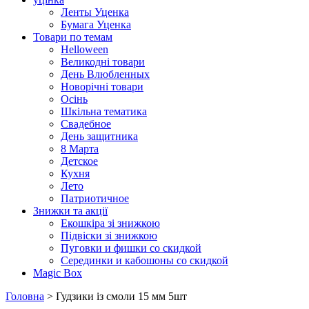
Ленты Уценка
Бумага Уценка
Товари по темам
Helloween
Великодні товари
День Влюбленных
Новорічні товари
Осінь
Шкільна тематика
Свадебное
День защитника
8 Марта
Детское
Кухня
Лето
Патриотичное
Знижки та акції
Екошкіра зі знижкою
Підвіски зі знижкою
Пуговки и фишки со скидкой
Серединки и кабошоны со скидкой
Magic Box
Головна
> Гудзики із смоли 15 мм 5шт