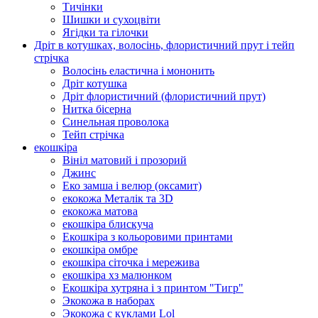
Тичінки
Шишки и сухоцвіти
Ягідки та гілочки
Дріт в котушках, волосінь, флористичний прут і тейп
стрічка
Волосінь еластична і мононить
Дріт котушка
Дріт флористичний (флористичний прут)
Нитка бісерна
Синельная проволока
Тейп стрічка
екошкіра
Вініл матовий і прозорий
Джинс
Еко замша і велюр (оксамит)
екокожа Металік та 3D
екокожа матова
екошкіра блискуча
Екошкіра з кольоровими принтами
екошкіра омбре
екошкіра сіточка і мережива
екошкіра хз малюнком
Екошкіра хутряна і з принтом "Тигр"
Экокожа в наборах
Экокожа с куклами Lol