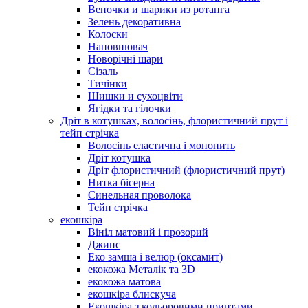
Веночки и шарики из ротанга
Зелень декоративна
Колоски
Наповнювач
Новорічні шари
Сізаль
Тичінки
Шишки и сухоцвіти
Ягідки та гілочки
Дріт в котушках, волосінь, флористичний прут і
тейп стрічка
Волосінь еластична і мононить
Дріт котушка
Дріт флористичний (флористичний прут)
Нитка бісерна
Синельная проволока
Тейп стрічка
екошкіра
Вініл матовий і прозорий
Джинс
Еко замша і велюр (оксамит)
екокожа Металік та 3D
екокожа матова
екошкіра блискуча
Екошкіра з кольоровими принтами