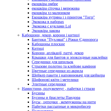
екошкіра омбре
екошкіра сіточка і мережива
екошкіра хз малюнком
Екошкіра хутряна і з принтом "Тигр"
Экокожа в наборах
Экокожа с куклами Lol
Экошкiра лакова
Кабошони, декор, корони і китиці
Бантики "Пухляші" і Ріжки Єдинорога
Кабошоны плоские
Китиці
Корони, аплікації, патчі, декор
Крышки для бантов и эпоксидные наклейки
Серединки для шпильок
Стразове полотно та клейове каміння
Цветные серединки из акрила
Шейкер пакети і наповнювачі для шейкера
Шифонові квіти і метелики
Элитные серединки
Намистини, полужемчуг , пайетки і стрази
Бусины
Бусины и браслеты Пандора
Бусы , цепочки , жемчужины на нити
Пайетки рассыпные и микробисер
Полужемчуг