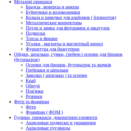
Металеві прикраси
Брадсы, люверсы и анкера
Бубенчики и колокольчики
Кольца и рамочки для альбомов ( блокнотов)
Металлические коннекторы
Петли и замки для фоторамок и шкатулок
Подвески
Топсы и фишки
Уголки , магниты и магнитный винил
Фурнитура для бижутерии
Обідки, шпильки, гумки, гребені і основи для брошок
(бутоньєрок)
Основи для брошок, бутоньєрок та значків
Гребешки и шпильки
Заколки ( шпильки ) та основи
Краб
Обручі
Пов'язки
Резинки
Фетр та фоаміран
Фетр
Фоаміран ( ФОМ )
Ґудзики, прикраси, декоративні елементи
Акриловые подвески и украшения
Акриловые пуговицы