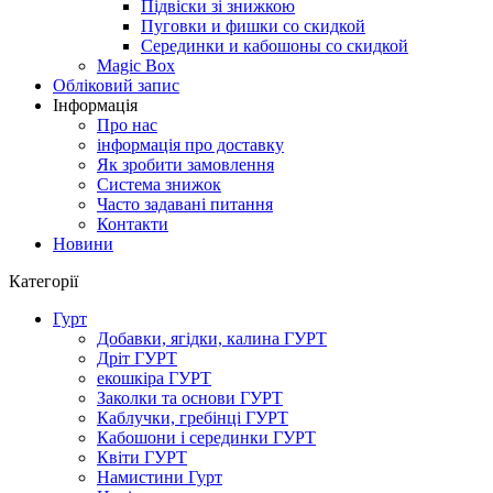
Підвіски зі знижкою
Пуговки и фишки со скидкой
Серединки и кабошоны со скидкой
Magic Box
Обліковий запис
Інформація
Про нас
інформація про доставку
Як зробити замовлення
Система знижок
Часто задавані питання
Контакти
Новини
Категорії
Гурт
Добавки, ягідки, калина ГУРТ
Дріт ГУРТ
екошкіра ГУРТ
Заколки та основи ГУРТ
Каблучки, гребінці ГУРТ
Кабошони і серединки ГУРТ
Квіти ГУРТ
Намистини Гурт