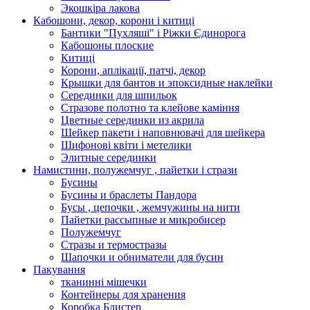
Экошкiра лакова
Кабошони, декор, корони і китиці
Бантики "Пухляші" і Ріжки Єдинорога
Кабошоны плоские
Китиці
Корони, аплікації, патчі, декор
Крышки для бантов и эпоксидные наклейки
Серединки для шпильок
Стразове полотно та клейове каміння
Цветные серединки из акрила
Шейкер пакети і наповнювачі для шейкера
Шифонові квіти і метелики
Элитные серединки
Намистини, полужемчуг , пайетки і стрази
Бусины
Бусины и браслеты Пандора
Бусы , цепочки , жемчужины на нити
Пайетки рассыпные и микробисер
Полужемчуг
Стразы и термостразы
Шапочки и обниматели для бусин
Пакування
тканинні мішечки
Контейнеры для хранения
Коробка Блистер