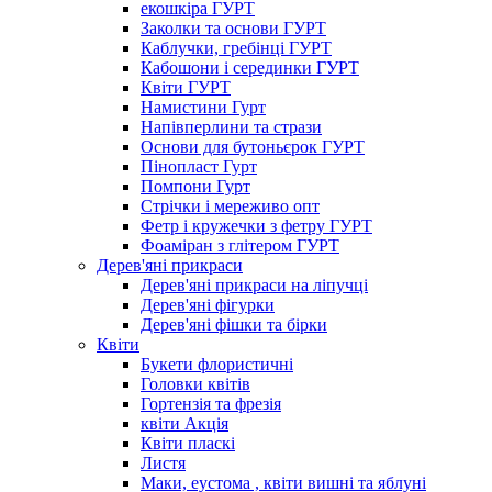
екошкіра ГУРТ
Заколки та основи ГУРТ
Каблучки, гребінці ГУРТ
Кабошони і серединки ГУРТ
Квіти ГУРТ
Намистини Гурт
Напівперлини та стрази
Основи для бутоньєрок ГУРТ
Пінопласт Гурт
Помпони Гурт
Стрічки і мереживо опт
Фетр і кружечки з фетру ГУРТ
Фоаміран з глітером ГУРТ
Дерев'яні прикраси
Дерев'яні прикраси на ліпучці
Дерев'яні фігурки
Дерев'яні фішки та бірки
Квіти
Букети флористичні
Головки квітів
Гортензія та фрезія
квіти Акція
Квіти пласкі
Листя
Маки, еустома , квіти вишні та яблуні