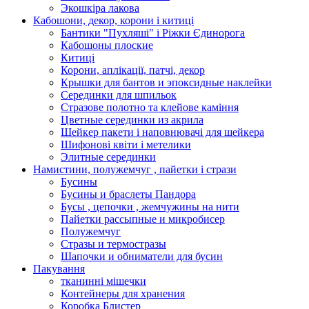
Экошкiра лакова
Кабошони, декор, корони і китиці
Бантики "Пухляші" і Ріжки Єдинорога
Кабошоны плоские
Китиці
Корони, аплікації, патчі, декор
Крышки для бантов и эпоксидные наклейки
Серединки для шпильок
Стразове полотно та клейове каміння
Цветные серединки из акрила
Шейкер пакети і наповнювачі для шейкера
Шифонові квіти і метелики
Элитные серединки
Намистини, полужемчуг , пайетки і стрази
Бусины
Бусины и браслеты Пандора
Бусы , цепочки , жемчужины на нити
Пайетки рассыпные и микробисер
Полужемчуг
Стразы и термостразы
Шапочки и обниматели для бусин
Пакування
тканинні мішечки
Контейнеры для хранения
Коробка Блистер