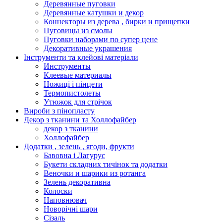
Деревянные пуговки
Деревянные катушки и декор
Коннекторы из дерева , бирки и прищепки
Пуговицы из смолы
Пуговки наборами по супер цене
Декоративные украшения
Інструменти та клейові матеріали
Инструменты
Клеевые материалы
Ножиці і пінцети
Термопистолеты
Утюжок для стрічок
Вироби з пінопласту
Декор з тканини та Холлофайбер
декор з тканини
Холлофайбер
Додатки , зелень , ягоди, фрукти
Бавовна і Лагурус
Букети складних тичінок та додатки
Веночки и шарики из ротанга
Зелень декоративна
Колоски
Наповнювач
Новорічні шари
Сізаль