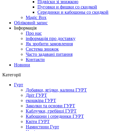
Підвіски зі знижкою
Пуговки и фишки со скидкой
Серединки и кабошоны со скидкой
Magic Box
Обліковий запис
Інформація
Про нас
інформація про доставку
Як зробити замовлення
Система знижок
Часто задавані питання
Контакти
Новини
Категорії
Гурт
Добавки, ягідки, калина ГУРТ
Дріт ГУРТ
екошкіра ГУРТ
Заколки та основи ГУРТ
Каблучки, гребінці ГУРТ
Кабошони і серединки ГУРТ
Квіти ГУРТ
Намистини Гурт