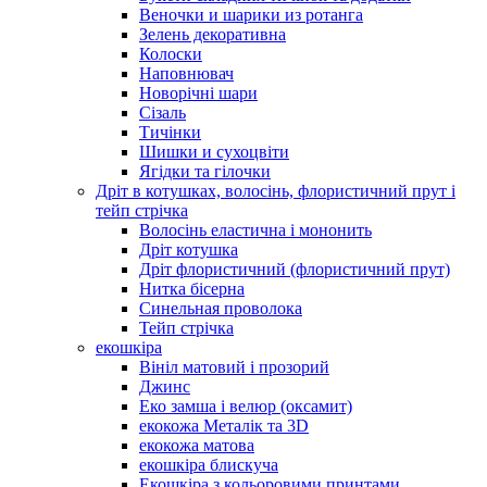
Веночки и шарики из ротанга
Зелень декоративна
Колоски
Наповнювач
Новорічні шари
Сізаль
Тичінки
Шишки и сухоцвіти
Ягідки та гілочки
Дріт в котушках, волосінь, флористичний прут і
тейп стрічка
Волосінь еластична і мононить
Дріт котушка
Дріт флористичний (флористичний прут)
Нитка бісерна
Синельная проволока
Тейп стрічка
екошкіра
Вініл матовий і прозорий
Джинс
Еко замша і велюр (оксамит)
екокожа Металік та 3D
екокожа матова
екошкіра блискуча
Екошкіра з кольоровими принтами