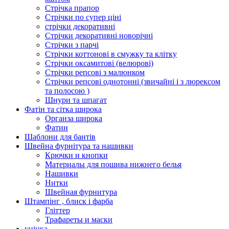
Стрічка прапор
Стрічки по супер ціні
стрічки декоративні
Стрічки декоративні новорічні
Стрічки з парчі
Стрічки коттонові в смужку та клітку
Стрічки оксамитові (велюрові)
Стрічки репсові з малюнком
Стрічки репсові однотонні (звичайні і з люрексом
та полосою )
Шнури та шпагат
Фатін та сітка широка
Органза широка
Фатин
Шаблони для бантів
Швейна фурнітура та нашивки
Крючки и кнопки
Материалы для пошива нижнего белья
Нашивки
Нитки
Швейная фурнитура
Штампінг , блиск і фарба
Гліттер
Трафареты и маски
уцінка