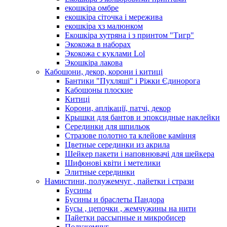
екошкіра омбре
екошкіра сіточка і мережива
екошкіра хз малюнком
Екошкіра хутряна і з принтом "Тигр"
Экокожа в наборах
Экокожа с куклами Lol
Экошкiра лакова
Кабошони, декор, корони і китиці
Бантики "Пухляші" і Ріжки Єдинорога
Кабошоны плоские
Китиці
Корони, аплікації, патчі, декор
Крышки для бантов и эпоксидные наклейки
Серединки для шпильок
Стразове полотно та клейове каміння
Цветные серединки из акрила
Шейкер пакети і наповнювачі для шейкера
Шифонові квіти і метелики
Элитные серединки
Намистини, полужемчуг , пайетки і стрази
Бусины
Бусины и браслеты Пандора
Бусы , цепочки , жемчужины на нити
Пайетки рассыпные и микробисер
Полужемчуг