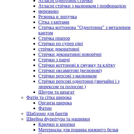
Атласні однотонні стрічки
Атласні стрічки з малюнком і перфорацією
мереживо
Резинка и липучка
Сітка з квітами
Стрічка коттонова "Однотонна" з металевим
кантом
Стрічка прапор
Стрічки по супер ціні
стрічки декоративні
Стрічки декоративні новорічні
Стрічки з парчі
Стрічки коттонові в смужку та клітку
Стрічки оксамитові (велюрові)
Стрічки репсові з малюнком
Стрічки репсові однотонні (звичайні і з
люрексом та полосою )
Шнури та шпагат
Фатін та сітка широка
Органза широка
Фатин
Шаблони для бантів
Швейна фурнітура та нашивки
Крючки и кнопки
Материалы для пошива нижнего белья