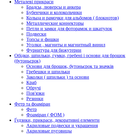
Металеві прикраси
Брадсы, люверсы и анкера
Бубенчики и колокольчики
Кольца и рамочки для альбомов ( блокнотов)
Металлические коннекторы
Петли и замки для фоторамок и шкатулок
Подвески
Топсы и фишки
Уголки , магниты и магнитный винил
Фурнитура для бижутерии
Обідки, шпильки, гумки, гребені і основи для брошок
(бутоньєрок)
Основи для брошок, бутоньєрок та значків
Гребешки и шпильки
Заколки ( шпильки ) та основи
Краб
Обручі
Пов'язки
Резинки
Фетр та фоаміран
Фетр
Фоаміран ( ФОМ )
Ґудзики, прикраси, декоративні елементи
Акриловые подвески и украшения
Акриловые пуговицы