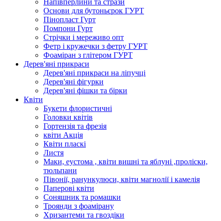
Напівперлини та стрази
Основи для бутоньєрок ГУРТ
Пінопласт Гурт
Помпони Гурт
Стрічки і мереживо опт
Фетр і кружечки з фетру ГУРТ
Фоаміран з глітером ГУРТ
Дерев'яні прикраси
Дерев'яні прикраси на ліпучці
Дерев'яні фігурки
Дерев'яні фішки та бірки
Квіти
Букети флористичні
Головки квітів
Гортензія та фрезія
квіти Акція
Квіти пласкі
Листя
Маки, еустома , квіти вишні та яблуні ,проліски,
тюльпани
Півонії, ранункулюси, квіти магнолії і камелія
Паперові квіти
Соняшник та ромашки
Троянди з фоамірану
Хризантеми та гвоздіки