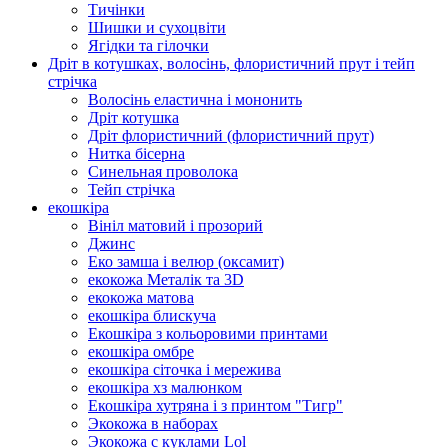
Тичінки
Шишки и сухоцвіти
Ягідки та гілочки
Дріт в котушках, волосінь, флористичний прут і тейп
стрічка
Волосінь еластична і мононить
Дріт котушка
Дріт флористичний (флористичний прут)
Нитка бісерна
Синельная проволока
Тейп стрічка
екошкіра
Вініл матовий і прозорий
Джинс
Еко замша і велюр (оксамит)
екокожа Металік та 3D
екокожа матова
екошкіра блискуча
Екошкіра з кольоровими принтами
екошкіра омбре
екошкіра сіточка і мережива
екошкіра хз малюнком
Екошкіра хутряна і з принтом "Тигр"
Экокожа в наборах
Экокожа с куклами Lol