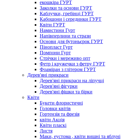
екошкіра ГУРТ
Заколки та основи ГУРТ
Каблучки, гребінці ГУРТ
Кабошони і серединки ГУРТ
Квіти ГУРТ
Намистини Гурт
Напівперлини та стрази
Основи для бутоньєрок ГУРТ
Пінопласт Гурт
Помпони Гурт
Стрічки і мереживо опт
Фетр і кружечки з фетру ГУРТ
Фоаміран з глітером ГУРТ
Дерев'яні прикраси
Дерев'яні прикраси на ліпучці
Дерев'яні фігурки
Дерев'яні фішки та бірки
Квіти
Букети флористичні
Головки квітів
Гортензія та фрезія
квіти Акція
Квіти пласкі
Листя
Маки, еустома , квіти вишні та яблуні