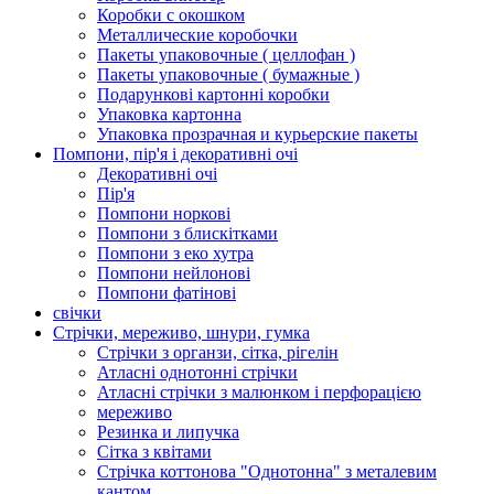
Коробки с окошком
Металлические коробочки
Пакеты упаковочные ( целлофан )
Пакеты упаковочные ( бумажные )
Подарункові картонні коробки
Упаковка картонна
Упаковка прозрачная и курьерские пакеты
Помпони, пір'я і декоративні очі
Декоративні очі
Пір'я
Помпони норкові
Помпони з блискітками
Помпони з еко хутра
Помпони нейлонові
Помпони фатінові
свічки
Стрічки, мереживо, шнури, гумка
Стрічки з органзи, сітка, рігелін
Атласні однотонні стрічки
Атласні стрічки з малюнком і перфорацією
мереживо
Резинка и липучка
Сітка з квітами
Стрічка коттонова "Однотонна" з металевим
кантом