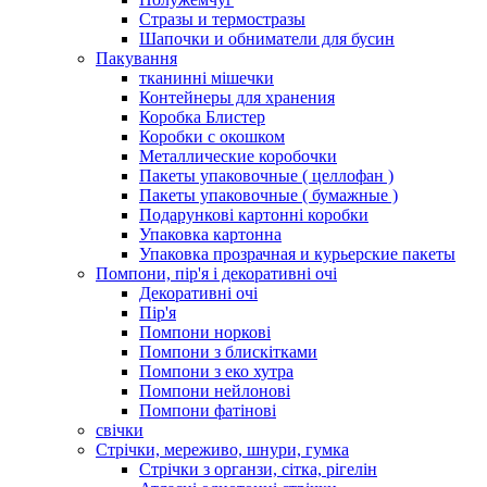
Стразы и термостразы
Шапочки и обниматели для бусин
Пакування
тканинні мішечки
Контейнеры для хранения
Коробка Блистер
Коробки с окошком
Металлические коробочки
Пакеты упаковочные ( целлофан )
Пакеты упаковочные ( бумажные )
Подарункові картонні коробки
Упаковка картонна
Упаковка прозрачная и курьерские пакеты
Помпони, пір'я і декоративні очі
Декоративні очі
Пір'я
Помпони норкові
Помпони з блискітками
Помпони з еко хутра
Помпони нейлонові
Помпони фатінові
свічки
Стрічки, мереживо, шнури, гумка
Стрічки з органзи, сітка, рігелін