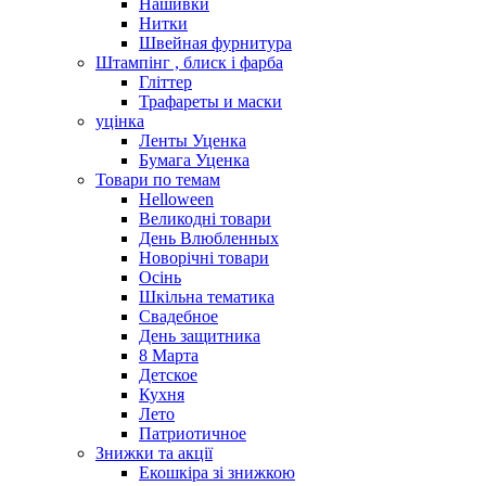
Нашивки
Нитки
Швейная фурнитура
Штампінг , блиск і фарба
Гліттер
Трафареты и маски
уцінка
Ленты Уценка
Бумага Уценка
Товари по темам
Helloween
Великодні товари
День Влюбленных
Новорічні товари
Осінь
Шкільна тематика
Свадебное
День защитника
8 Марта
Детское
Кухня
Лето
Патриотичное
Знижки та акції
Екошкіра зі знижкою