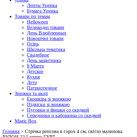
Ленты Уценка
Бумага Уценка
Товари по темам
Helloween
Великодні товари
День Влюбленных
Новорічні товари
Осінь
Шкільна тематика
Свадебное
День защитника
8 Марта
Детское
Кухня
Лето
Патриотичное
Знижки та акції
Екошкіра зі знижкою
Підвіски зі знижкою
Пуговки и фишки со скидкой
Серединки и кабошоны со скидкой
Magic Box
Головна
> Стрічка репсова в горох 4 см, світло малинова
РУЛОН 22,5 метри ГУРТ