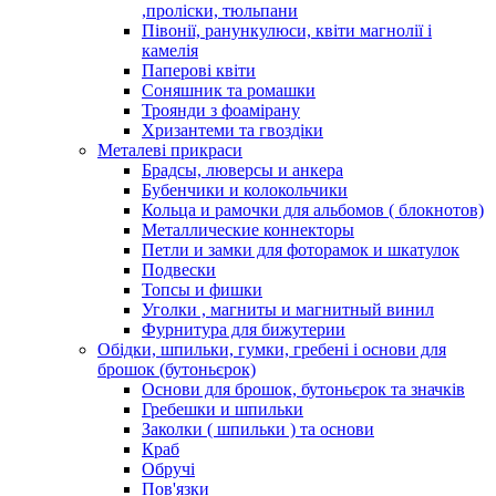
,проліски, тюльпани
Півонії, ранункулюси, квіти магнолії і
камелія
Паперові квіти
Соняшник та ромашки
Троянди з фоамірану
Хризантеми та гвоздіки
Металеві прикраси
Брадсы, люверсы и анкера
Бубенчики и колокольчики
Кольца и рамочки для альбомов ( блокнотов)
Металлические коннекторы
Петли и замки для фоторамок и шкатулок
Подвески
Топсы и фишки
Уголки , магниты и магнитный винил
Фурнитура для бижутерии
Обідки, шпильки, гумки, гребені і основи для
брошок (бутоньєрок)
Основи для брошок, бутоньєрок та значків
Гребешки и шпильки
Заколки ( шпильки ) та основи
Краб
Обручі
Пов'язки