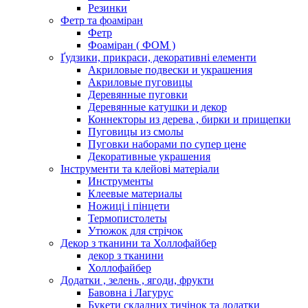
Резинки
Фетр та фоаміран
Фетр
Фоаміран ( ФОМ )
Ґудзики, прикраси, декоративні елементи
Акриловые подвески и украшения
Акриловые пуговицы
Деревянные пуговки
Деревянные катушки и декор
Коннекторы из дерева , бирки и прищепки
Пуговицы из смолы
Пуговки наборами по супер цене
Декоративные украшения
Інструменти та клейові матеріали
Инструменты
Клеевые материалы
Ножиці і пінцети
Термопистолеты
Утюжок для стрічок
Декор з тканини та Холлофайбер
декор з тканини
Холлофайбер
Додатки , зелень , ягоди, фрукти
Бавовна і Лагурус
Букети складних тичінок та додатки