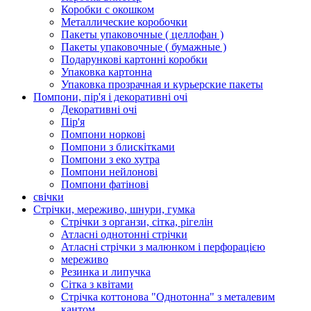
Коробки с окошком
Металлические коробочки
Пакеты упаковочные ( целлофан )
Пакеты упаковочные ( бумажные )
Подарункові картонні коробки
Упаковка картонна
Упаковка прозрачная и курьерские пакеты
Помпони, пір'я і декоративні очі
Декоративні очі
Пір'я
Помпони норкові
Помпони з блискітками
Помпони з еко хутра
Помпони нейлонові
Помпони фатінові
свічки
Стрічки, мереживо, шнури, гумка
Стрічки з органзи, сітка, рігелін
Атласні однотонні стрічки
Атласні стрічки з малюнком і перфорацією
мереживо
Резинка и липучка
Сітка з квітами
Стрічка коттонова "Однотонна" з металевим
кантом