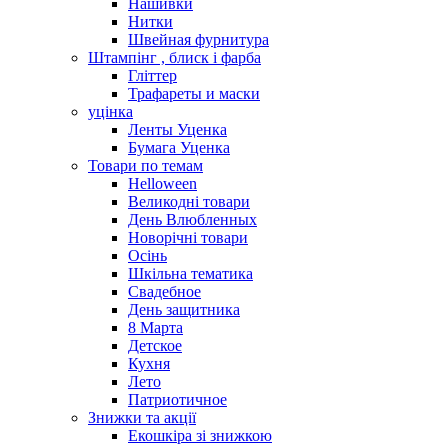
Нашивки
Нитки
Швейная фурнитура
Штампінг , блиск і фарба
Гліттер
Трафареты и маски
уцінка
Ленты Уценка
Бумага Уценка
Товари по темам
Helloween
Великодні товари
День Влюбленных
Новорічні товари
Осінь
Шкільна тематика
Свадебное
День защитника
8 Марта
Детское
Кухня
Лето
Патриотичное
Знижки та акції
Екошкіра зі знижкою