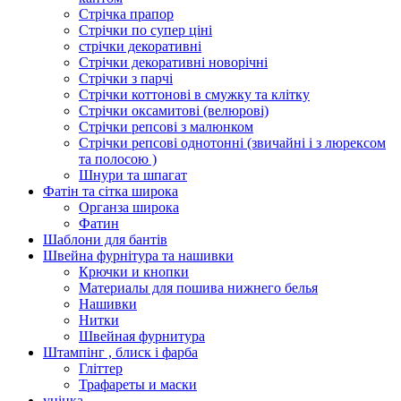
Стрічка прапор
Стрічки по супер ціні
стрічки декоративні
Стрічки декоративні новорічні
Стрічки з парчі
Стрічки коттонові в смужку та клітку
Стрічки оксамитові (велюрові)
Стрічки репсові з малюнком
Стрічки репсові однотонні (звичайні і з люрексом
та полосою )
Шнури та шпагат
Фатін та сітка широка
Органза широка
Фатин
Шаблони для бантів
Швейна фурнітура та нашивки
Крючки и кнопки
Материалы для пошива нижнего белья
Нашивки
Нитки
Швейная фурнитура
Штампінг , блиск і фарба
Гліттер
Трафареты и маски
уцінка