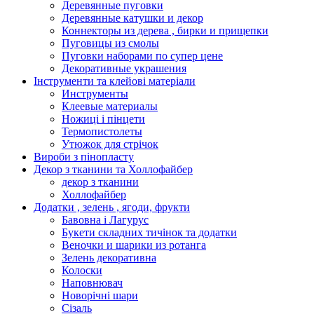
Деревянные пуговки
Деревянные катушки и декор
Коннекторы из дерева , бирки и прищепки
Пуговицы из смолы
Пуговки наборами по супер цене
Декоративные украшения
Інструменти та клейові матеріали
Инструменты
Клеевые материалы
Ножиці і пінцети
Термопистолеты
Утюжок для стрічок
Вироби з пінопласту
Декор з тканини та Холлофайбер
декор з тканини
Холлофайбер
Додатки , зелень , ягоди, фрукти
Бавовна і Лагурус
Букети складних тичінок та додатки
Веночки и шарики из ротанга
Зелень декоративна
Колоски
Наповнювач
Новорічні шари
Сізаль