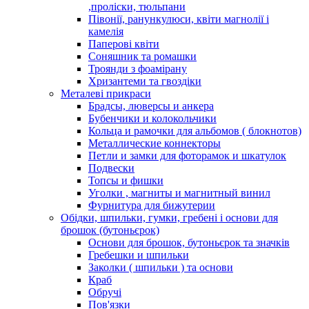
,проліски, тюльпани
Півонії, ранункулюси, квіти магнолії і
камелія
Паперові квіти
Соняшник та ромашки
Троянди з фоамірану
Хризантеми та гвоздіки
Металеві прикраси
Брадсы, люверсы и анкера
Бубенчики и колокольчики
Кольца и рамочки для альбомов ( блокнотов)
Металлические коннекторы
Петли и замки для фоторамок и шкатулок
Подвески
Топсы и фишки
Уголки , магниты и магнитный винил
Фурнитура для бижутерии
Обідки, шпильки, гумки, гребені і основи для
брошок (бутоньєрок)
Основи для брошок, бутоньєрок та значків
Гребешки и шпильки
Заколки ( шпильки ) та основи
Краб
Обручі
Пов'язки