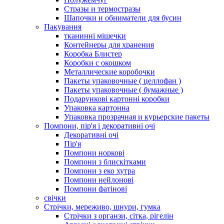
Стразы и термостразы
Шапочки и обниматели для бусин
Пакування
тканинні мішечки
Контейнеры для хранения
Коробка Блистер
Коробки с окошком
Металлические коробочки
Пакеты упаковочные ( целлофан )
Пакеты упаковочные ( бумажные )
Подарункові картонні коробки
Упаковка картонна
Упаковка прозрачная и курьерские пакеты
Помпони, пір'я і декоративні очі
Декоративні очі
Пір'я
Помпони норкові
Помпони з блискітками
Помпони з еко хутра
Помпони нейлонові
Помпони фатінові
свічки
Стрічки, мереживо, шнури, гумка
Стрічки з органзи, сітка, рігелін