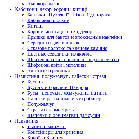
Экошкiра лакова
Кабошони, декор, корони і китиці
Бантики "Пухляші" і Ріжки Єдинорога
Кабошоны плоские
Китиці
Корони, аплікації, патчі, декор
Крышки для бантов и эпоксидные наклейки
Серединки для шпильок
Стразове полотно та клейове каміння
Цветные серединки из акрила
Шейкер пакети і наповнювачі для шейкера
Шифонові квіти і метелики
Элитные серединки
Намистини, полужемчуг , пайетки і стрази
Бусины
Бусины и браслеты Пандора
Бусы , цепочки , жемчужины на нити
Пайетки рассыпные и микробисер
Полужемчуг
Стразы и термостразы
Шапочки и обниматели для бусин
Пакування
тканинні мішечки
Контейнеры для хранения
Коробка Блистер