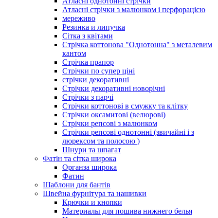
Атласні однотонні стрічки
Атласні стрічки з малюнком і перфорацією
мереживо
Резинка и липучка
Сітка з квітами
Стрічка коттонова "Однотонна" з металевим
кантом
Стрічка прапор
Стрічки по супер ціні
стрічки декоративні
Стрічки декоративні новорічні
Стрічки з парчі
Стрічки коттонові в смужку та клітку
Стрічки оксамитові (велюрові)
Стрічки репсові з малюнком
Стрічки репсові однотонні (звичайні і з
люрексом та полосою )
Шнури та шпагат
Фатін та сітка широка
Органза широка
Фатин
Шаблони для бантів
Швейна фурнітура та нашивки
Крючки и кнопки
Материалы для пошива нижнего белья