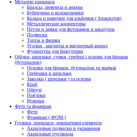
Металеві прикраси
Брадсы, люверсы и анкера
Бубенчики и колокольчики
Кольца и рамочки для альбомов ( блокнотов)
Металлические коннекторы
Петли и замки для фоторамок и шкатулок
Подвески
Топсы и фишки
Уголки , магниты и магнитный винил
Фурнитура для бижутерии
Обідки, шпильки, гумки, гребені і основи для брошок
(бутоньєрок)
Основи для брошок, бутоньєрок та значків
Гребешки и шпильки
Заколки ( шпильки ) та основи
Краб
Обручі
Пов'язки
Резинки
Фетр та фоаміран
Фетр
Фоаміран ( ФОМ )
Ґудзики, прикраси, декоративні елементи
Акриловые подвески и украшения
Акриловые пуговицы