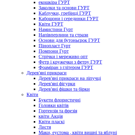
екошкіра ГУРТ
Заколки та основи ГУРТ
Каблучки, гребінці ГУРТ
Кабошони і серединки ГУРТ
Квіти ГУРТ
Намистини Гурт
Напівперлини та стрази
Основи для бутоньєрок ГУРТ
Пінопласт Гурт
Помпони Гурт
Стрічки і мереживо опт
Фетр і кружечки з фетру ГУРТ
Фоаміран з глітером ГУРТ
Дерев'яні прикраси
Дерев'яні прикраси на ліпучці
Дерев'яні фігурки
Дерев'яні фішки та бірки
Квіти
Букети флористичні
Головки квітів
Гортензія та фрезія
квіти Акція
Квіти пласкі
Листя
Маки, еустома , квіти вишні та яблуні