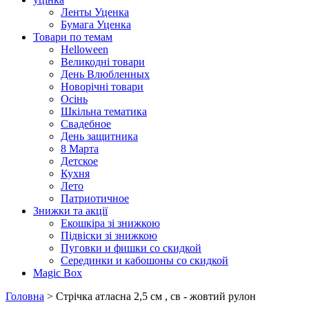
Ленты Уценка
Бумага Уценка
Товари по темам
Helloween
Великодні товари
День Влюбленных
Новорічні товари
Осінь
Шкільна тематика
Свадебное
День защитника
8 Марта
Детское
Кухня
Лето
Патриотичное
Знижки та акції
Екошкіра зі знижкою
Підвіски зі знижкою
Пуговки и фишки со скидкой
Серединки и кабошоны со скидкой
Magic Box
Головна
> Стрічка атласна 2,5 см , св - жовтий рулон