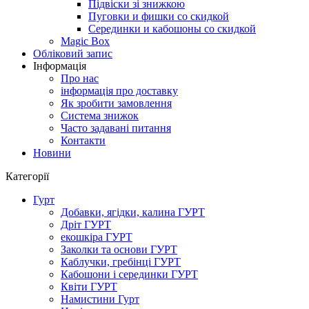
Підвіски зі знижкою
Пуговки и фишки со скидкой
Серединки и кабошоны со скидкой
Magic Box
Обліковий запис
Інформація
Про нас
інформація про доставку
Як зробити замовлення
Система знижок
Часто задавані питання
Контакти
Новини
Категорії
Гурт
Добавки, ягідки, калина ГУРТ
Дріт ГУРТ
екошкіра ГУРТ
Заколки та основи ГУРТ
Каблучки, гребінці ГУРТ
Кабошони і серединки ГУРТ
Квіти ГУРТ
Намистини Гурт