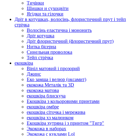
Тичінки
Шишки и сухоцвіти
Ягідки та гілочки
Дріт в котушках, волосінь, флористичний прут і тейп
стрічка
Волосінь еластична і мононить
Дріт котушка
Дріт флористичний (флористичний прут)
Нитка бісерна
Синельная проволока
Тейп стрічка
екошкіра
Вініл матовий і прозорий
Джинс
Еко замша і велюр (оксамит)
екокожа Металік та 3D
екокожа матова
екошкіра блискуча
Екошкіра з кольоровими принтами
екошкіра омбре
екошкіра сіточка і мережива
екошкіра хз малюнком
Екошкіра хутряна і з принтом "Тигр"
Экокожа в наборах
Экокожа с куклами Lol