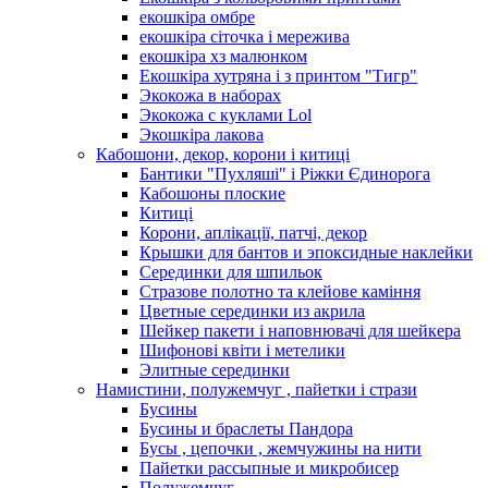
екошкіра омбре
екошкіра сіточка і мережива
екошкіра хз малюнком
Екошкіра хутряна і з принтом "Тигр"
Экокожа в наборах
Экокожа с куклами Lol
Экошкiра лакова
Кабошони, декор, корони і китиці
Бантики "Пухляші" і Ріжки Єдинорога
Кабошоны плоские
Китиці
Корони, аплікації, патчі, декор
Крышки для бантов и эпоксидные наклейки
Серединки для шпильок
Стразове полотно та клейове каміння
Цветные серединки из акрила
Шейкер пакети і наповнювачі для шейкера
Шифонові квіти і метелики
Элитные серединки
Намистини, полужемчуг , пайетки і стрази
Бусины
Бусины и браслеты Пандора
Бусы , цепочки , жемчужины на нити
Пайетки рассыпные и микробисер
Полужемчуг