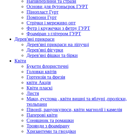
Напівперлини та стрази
Основи для бутоньєрок ГУРТ
Пінопласт Гурт
Помпони Гурт
Стрічки і мереживо опт
Фетр і кружечки з фетру ГУРТ
Фоаміран з глітером ГУРТ
Дерев'яні прикраси
Дерев'яні прикраси на ліпучці
Дерев'яні фігурки
Дерев'яні фішки та бірки
Квіти
Букети флористичні
Головки квітів
Гортензія та фрезія
квіти Акція
Квіти пласкі
Листя
Маки, еустома , квіти вишні та яблуні ,проліски,
тюльпани
Півонії, ранункулюси, квіти магнолії і камелія
Паперові квіти
Соняшник та ромашки
Троянди з фоамірану
Хризантеми та гвоздіки