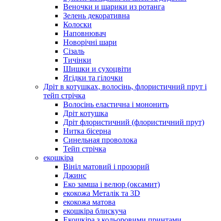
Веночки и шарики из ротанга
Зелень декоративна
Колоски
Наповнювач
Новорічні шари
Сізаль
Тичінки
Шишки и сухоцвіти
Ягідки та гілочки
Дріт в котушках, волосінь, флористичний прут і
тейп стрічка
Волосінь еластична і мононить
Дріт котушка
Дріт флористичний (флористичний прут)
Нитка бісерна
Синельная проволока
Тейп стрічка
екошкіра
Вініл матовий і прозорий
Джинс
Еко замша і велюр (оксамит)
екокожа Металік та 3D
екокожа матова
екошкіра блискуча
Екошкіра з кольоровими принтами