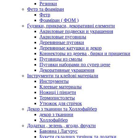
Резинки
Фетр та фоаміран
Фетр
Фоаміран ( ФОМ )
Ґудзики, прикраси, декоративні елементи
Акриловые подвески и украшения
Акриловые пуговицы
Деревянные пуговки
Деревянные катушки и декор
Коннекторы из дерева , бирки и прищепки
Пуговицы из смолы
Пуговки наборами по супер цене
Декоративные украшения
Інструменти та клейові матеріали
Инструменты
Клеевые материалы
Ножиці і пінцети
Термопистолеты
Утюжок для стрічок
Декор з тканини та Холлофайбер
декор з тканини
Холлофайбер
Додатки , зелень , ягоди, фрукти
Бавовна і Лагурус
Букети складних тичінок та додатки