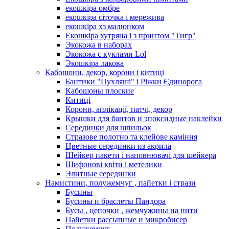
екошкіра омбре
екошкіра сіточка і мережива
екошкіра хз малюнком
Екошкіра хутряна і з принтом "Тигр"
Экокожа в наборах
Экокожа с куклами Lol
Экошкiра лакова
Кабошони, декор, корони і китиці
Бантики "Пухляші" і Ріжки Єдинорога
Кабошоны плоские
Китиці
Корони, аплікації, патчі, декор
Крышки для бантов и эпоксидные наклейки
Серединки для шпильок
Стразове полотно та клейове каміння
Цветные серединки из акрила
Шейкер пакети і наповнювачі для шейкера
Шифонові квіти і метелики
Элитные серединки
Намистини, полужемчуг , пайетки і стрази
Бусины
Бусины и браслеты Пандора
Бусы , цепочки , жемчужины на нити
Пайетки рассыпные и микробисер
Полужемчуг