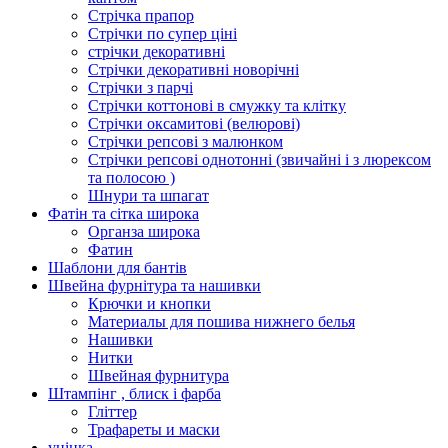
Стрічка прапор
Стрічки по супер ціні
стрічки декоративні
Стрічки декоративні новорічні
Стрічки з парчі
Стрічки коттонові в смужку та клітку
Стрічки оксамитові (велюрові)
Стрічки репсові з малюнком
Стрічки репсові однотонні (звичайні і з люрексом
та полосою )
Шнури та шпагат
Фатін та сітка широка
Органза широка
Фатин
Шаблони для бантів
Швейна фурнітура та нашивки
Крючки и кнопки
Материалы для пошива нижнего белья
Нашивки
Нитки
Швейная фурнитура
Штампінг , блиск і фарба
Гліттер
Трафареты и маски
уцінка