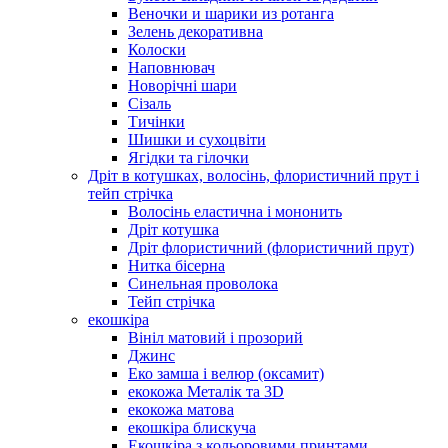
Веночки и шарики из ротанга
Зелень декоративна
Колоски
Наповнювач
Новорічні шари
Сізаль
Тичінки
Шишки и сухоцвіти
Ягідки та гілочки
Дріт в котушках, волосінь, флористичний прут і
тейп стрічка
Волосінь еластична і мононить
Дріт котушка
Дріт флористичний (флористичний прут)
Нитка бісерна
Синельная проволока
Тейп стрічка
екошкіра
Вініл матовий і прозорий
Джинс
Еко замша і велюр (оксамит)
екокожа Металік та 3D
екокожа матова
екошкіра блискуча
Екошкіра з кольоровими принтами