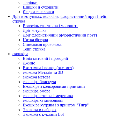
Тичінки
Шишки и сухоцвіти
Ягідки та гілочки
Дріт в котушках, волосінь, флористичний прут і тейп
стрічка
Волосінь еластична і мононить
Дріт котушка
Дріт флористичний (флористичний прут)
Нитка бісерна
Синельная проволока
Тейп стрічка
екошкіра
Вініл матовий і прозорий
Джинс
Еко замша і велюр (оксамит)
екокожа Металік та 3D
екокожа матова
екошкіра блискуча
Екошкіра з кольоровими принтами
екошкіра омбре
екошкіра сіточка і мережива
екошкіра хз малюнком
Екошкіра хутряна і з принтом "Тигр"
Экокожа в наборах
Экокожа с куклами Lol