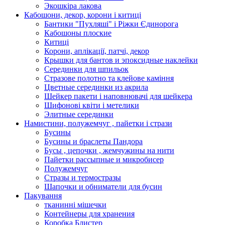
Экошкiра лакова
Кабошони, декор, корони і китиці
Бантики "Пухляші" і Ріжки Єдинорога
Кабошоны плоские
Китиці
Корони, аплікації, патчі, декор
Крышки для бантов и эпоксидные наклейки
Серединки для шпильок
Стразове полотно та клейове каміння
Цветные серединки из акрила
Шейкер пакети і наповнювачі для шейкера
Шифонові квіти і метелики
Элитные серединки
Намистини, полужемчуг , пайетки і стрази
Бусины
Бусины и браслеты Пандора
Бусы , цепочки , жемчужины на нити
Пайетки рассыпные и микробисер
Полужемчуг
Стразы и термостразы
Шапочки и обниматели для бусин
Пакування
тканинні мішечки
Контейнеры для хранения
Коробка Блистер