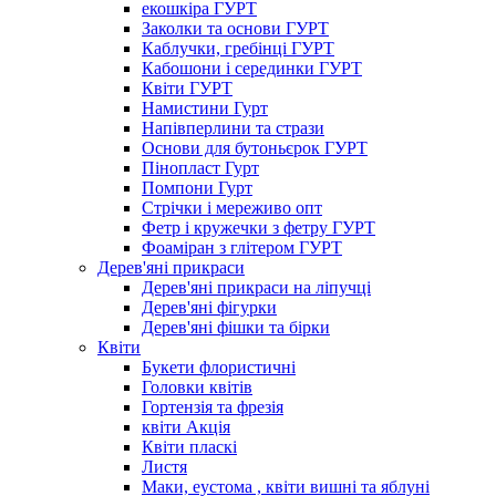
екошкіра ГУРТ
Заколки та основи ГУРТ
Каблучки, гребінці ГУРТ
Кабошони і серединки ГУРТ
Квіти ГУРТ
Намистини Гурт
Напівперлини та стрази
Основи для бутоньєрок ГУРТ
Пінопласт Гурт
Помпони Гурт
Стрічки і мереживо опт
Фетр і кружечки з фетру ГУРТ
Фоаміран з глітером ГУРТ
Дерев'яні прикраси
Дерев'яні прикраси на ліпучці
Дерев'яні фігурки
Дерев'яні фішки та бірки
Квіти
Букети флористичні
Головки квітів
Гортензія та фрезія
квіти Акція
Квіти пласкі
Листя
Маки, еустома , квіти вишні та яблуні