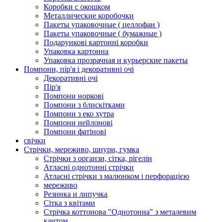
Коробки с окошком
Металлические коробочки
Пакеты упаковочные ( целлофан )
Пакеты упаковочные ( бумажные )
Подарункові картонні коробки
Упаковка картонна
Упаковка прозрачная и курьерские пакеты
Помпони, пір'я і декоративні очі
Декоративні очі
Пір'я
Помпони норкові
Помпони з блискітками
Помпони з еко хутра
Помпони нейлонові
Помпони фатінові
свічки
Стрічки, мереживо, шнури, гумка
Стрічки з органзи, сітка, рігелін
Атласні однотонні стрічки
Атласні стрічки з малюнком і перфорацією
мереживо
Резинка и липучка
Сітка з квітами
Стрічка коттонова "Однотонна" з металевим
кантом