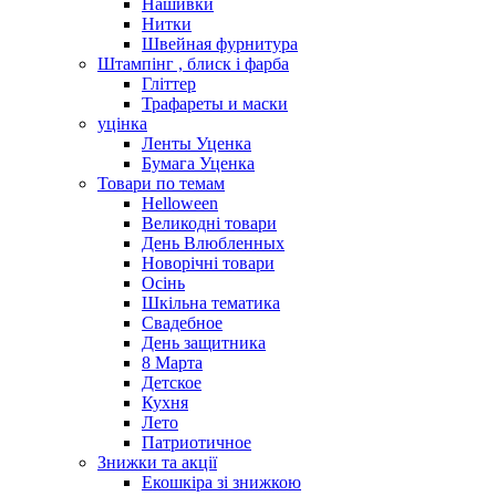
Нашивки
Нитки
Швейная фурнитура
Штампінг , блиск і фарба
Гліттер
Трафареты и маски
уцінка
Ленты Уценка
Бумага Уценка
Товари по темам
Helloween
Великодні товари
День Влюбленных
Новорічні товари
Осінь
Шкільна тематика
Свадебное
День защитника
8 Марта
Детское
Кухня
Лето
Патриотичное
Знижки та акції
Екошкіра зі знижкою