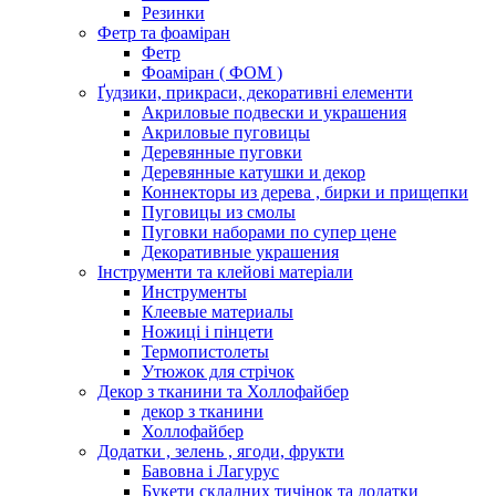
Резинки
Фетр та фоаміран
Фетр
Фоаміран ( ФОМ )
Ґудзики, прикраси, декоративні елементи
Акриловые подвески и украшения
Акриловые пуговицы
Деревянные пуговки
Деревянные катушки и декор
Коннекторы из дерева , бирки и прищепки
Пуговицы из смолы
Пуговки наборами по супер цене
Декоративные украшения
Інструменти та клейові матеріали
Инструменты
Клеевые материалы
Ножиці і пінцети
Термопистолеты
Утюжок для стрічок
Декор з тканини та Холлофайбер
декор з тканини
Холлофайбер
Додатки , зелень , ягоди, фрукти
Бавовна і Лагурус
Букети складних тичінок та додатки