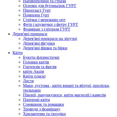
Напівперлини та стрази
Основи для бутоньєрок ГУРТ
Пінопласт Гурт
Помпони Гурт
Стрічки і мереживо опт
Фетр і кружечки з фетру ГУРТ
Фоаміран з глітером ГУРТ
Дерев'яні прикраси
Дерев'яні прикраси на ліпучці
Дерев'яні фігурки
Дерев'яні фішки та бірки
Квіти
Букети флористичні
Головки квітів
Гортензія та фрезія
квіти Акція
Квіти пласкі
Листя
Маки, еустома , квіти вишні та яблуні ,проліски,
тюльпани
Півонії, ранункулюси, квіти магнолії і камелія
Паперові квіти
Соняшник та ромашки
Троянди з фоамірану
Хризантеми та гвоздіки