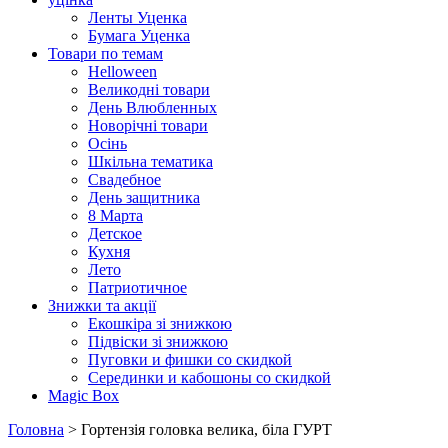
Ленты Уценка
Бумага Уценка
Товари по темам
Helloween
Великодні товари
День Влюбленных
Новорічні товари
Осінь
Шкільна тематика
Свадебное
День защитника
8 Марта
Детское
Кухня
Лето
Патриотичное
Знижки та акції
Екошкіра зі знижкою
Підвіски зі знижкою
Пуговки и фишки со скидкой
Серединки и кабошоны со скидкой
Magic Box
Головна
> Гортензія головка велика, біла ГУРТ