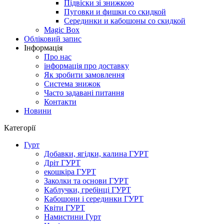
Підвіски зі знижкою
Пуговки и фишки со скидкой
Серединки и кабошоны со скидкой
Magic Box
Обліковий запис
Інформація
Про нас
інформація про доставку
Як зробити замовлення
Система знижок
Часто задавані питання
Контакти
Новини
Категорії
Гурт
Добавки, ягідки, калина ГУРТ
Дріт ГУРТ
екошкіра ГУРТ
Заколки та основи ГУРТ
Каблучки, гребінці ГУРТ
Кабошони і серединки ГУРТ
Квіти ГУРТ
Намистини Гурт