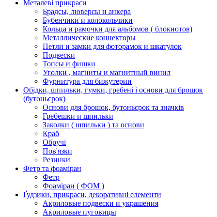
Металеві прикраси
Брадсы, люверсы и анкера
Бубенчики и колокольчики
Кольца и рамочки для альбомов ( блокнотов)
Металлические коннекторы
Петли и замки для фоторамок и шкатулок
Подвески
Топсы и фишки
Уголки , магниты и магнитный винил
Фурнитура для бижутерии
Обідки, шпильки, гумки, гребені і основи для брошок
(бутоньєрок)
Основи для брошок, бутоньєрок та значків
Гребешки и шпильки
Заколки ( шпильки ) та основи
Краб
Обручі
Пов'язки
Резинки
Фетр та фоаміран
Фетр
Фоаміран ( ФОМ )
Ґудзики, прикраси, декоративні елементи
Акриловые подвески и украшения
Акриловые пуговицы