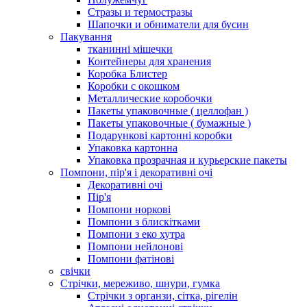
Стразы и термостразы
Шапочки и обниматели для бусин
Пакування
тканинні мішечки
Контейнеры для хранения
Коробка Блистер
Коробки с окошком
Металлические коробочки
Пакеты упаковочные ( целлофан )
Пакеты упаковочные ( бумажные )
Подарункові картонні коробки
Упаковка картонна
Упаковка прозрачная и курьерские пакеты
Помпони, пір'я і декоративні очі
Декоративні очі
Пір'я
Помпони норкові
Помпони з блискітками
Помпони з еко хутра
Помпони нейлонові
Помпони фатінові
свічки
Стрічки, мереживо, шнури, гумка
Стрічки з органзи, сітка, рігелін