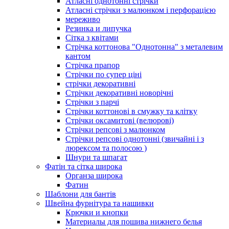
Атласні однотонні стрічки
Атласні стрічки з малюнком і перфорацією
мереживо
Резинка и липучка
Сітка з квітами
Стрічка коттонова "Однотонна" з металевим
кантом
Стрічка прапор
Стрічки по супер ціні
стрічки декоративні
Стрічки декоративні новорічні
Стрічки з парчі
Стрічки коттонові в смужку та клітку
Стрічки оксамитові (велюрові)
Стрічки репсові з малюнком
Стрічки репсові однотонні (звичайні і з
люрексом та полосою )
Шнури та шпагат
Фатін та сітка широка
Органза широка
Фатин
Шаблони для бантів
Швейна фурнітура та нашивки
Крючки и кнопки
Материалы для пошива нижнего белья