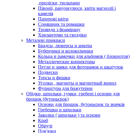
,проліски, тюльпани
Півонії, ранункулюси, квіти магнолії і
камелія
Паперові квіти
Соняшник та ромашки
Троянди з фоамірану
Хризантеми та гвоздіки
Металеві прикраси
Брадсы, люверсы и анкера
Бубенчики и колокольчики
Кольца и рамочки для альбомов ( блокнотов)
Металлические коннекторы
Петли и замки для фоторамок и шкатулок
Подвески
Топсы и фишки
Уголки , магниты и магнитный винил
Фурнитура для бижутерии
Обідки, шпильки, гумки, гребені і основи для
брошок (бутоньєрок)
Основи для брошок, бутоньєрок та значків
Гребешки и шпильки
Заколки ( шпильки ) та основи
Краб
Обручі
Пов'язки