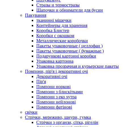
Стразы и термостразы
Шапочки и обниматели для бусин
Пакування
тканинні мішечки
Контейнеры для хранения
Коробка Блистер
Коробки с окошком
Металлические коробочки
Пакеты упаковочные ( целлофан )
Пакеты упаковочные ( бумажные )
Подарункові картонні коробки
Упаковка картонна
Упаковка прозрачная и курьерские пакеты
Помпони, пір'я і декоративні очі
Декоративні очі
Пір'я
Помпони норкові
Помпони з блискітками
Помпони з еко хутра
Помпони нейлонові
Помпони фатінові
свічки
Стрічки, мереживо, шнури, гумка
Стрічки з органзи, сітка, рігелін