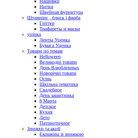
Нашивки
Нитки
Швейная фурнитура
Штампінг , блиск і фарба
Гліттер
Трафареты и маски
уцінка
Ленты Уценка
Бумага Уценка
Товари по темам
Helloween
Великодні товари
День Влюбленных
Новорічні товари
Осінь
Шкільна тематика
Свадебное
День защитника
8 Марта
Детское
Кухня
Лето
Патриотичное
Знижки та акції
Екошкіра зі знижкою