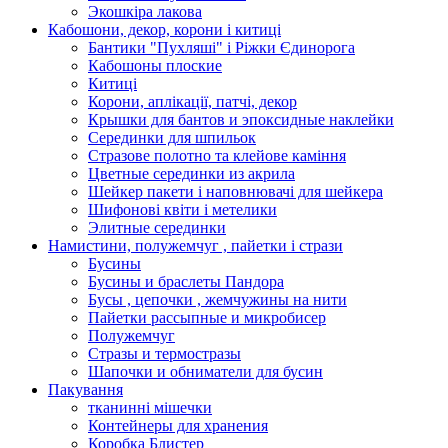
Экошкiра лакова
Кабошони, декор, корони і китиці
Бантики "Пухляші" і Ріжки Єдинорога
Кабошоны плоские
Китиці
Корони, аплікації, патчі, декор
Крышки для бантов и эпоксидные наклейки
Серединки для шпильок
Стразове полотно та клейове каміння
Цветные серединки из акрила
Шейкер пакети і наповнювачі для шейкера
Шифонові квіти і метелики
Элитные серединки
Намистини, полужемчуг , пайетки і стрази
Бусины
Бусины и браслеты Пандора
Бусы , цепочки , жемчужины на нити
Пайетки рассыпные и микробисер
Полужемчуг
Стразы и термостразы
Шапочки и обниматели для бусин
Пакування
тканинні мішечки
Контейнеры для хранения
Коробка Блистер