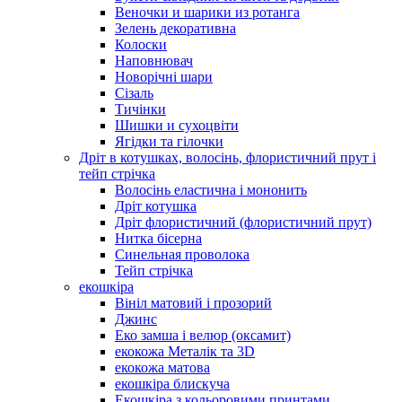
Веночки и шарики из ротанга
Зелень декоративна
Колоски
Наповнювач
Новорічні шари
Сізаль
Тичінки
Шишки и сухоцвіти
Ягідки та гілочки
Дріт в котушках, волосінь, флористичний прут і
тейп стрічка
Волосінь еластична і мононить
Дріт котушка
Дріт флористичний (флористичний прут)
Нитка бісерна
Синельная проволока
Тейп стрічка
екошкіра
Вініл матовий і прозорий
Джинс
Еко замша і велюр (оксамит)
екокожа Металік та 3D
екокожа матова
екошкіра блискуча
Екошкіра з кольоровими принтами