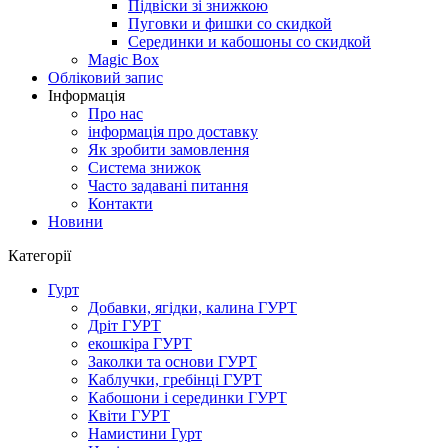
Підвіски зі знижкою
Пуговки и фишки со скидкой
Серединки и кабошоны со скидкой
Magic Box
Обліковий запис
Інформація
Про нас
інформація про доставку
Як зробити замовлення
Система знижок
Часто задавані питання
Контакти
Новини
Категорії
Гурт
Добавки, ягідки, калина ГУРТ
Дріт ГУРТ
екошкіра ГУРТ
Заколки та основи ГУРТ
Каблучки, гребінці ГУРТ
Кабошони і серединки ГУРТ
Квіти ГУРТ
Намистини Гурт