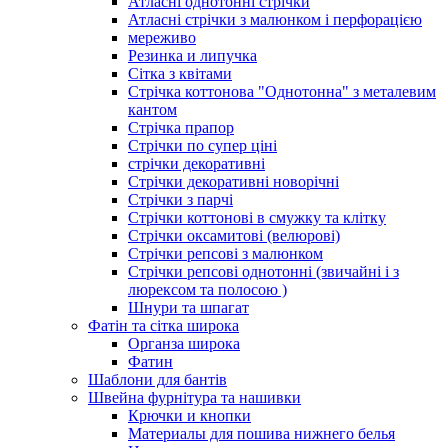
Атласні однотонні стрічки
Атласні стрічки з малюнком і перфорацією
мереживо
Резинка и липучка
Сітка з квітами
Стрічка коттонова "Однотонна" з металевим
кантом
Стрічка прапор
Стрічки по супер ціні
стрічки декоративні
Стрічки декоративні новорічні
Стрічки з парчі
Стрічки коттонові в смужку та клітку
Стрічки оксамитові (велюрові)
Стрічки репсові з малюнком
Стрічки репсові однотонні (звичайні і з
люрексом та полосою )
Шнури та шпагат
Фатін та сітка широка
Органза широка
Фатин
Шаблони для бантів
Швейна фурнітура та нашивки
Крючки и кнопки
Материалы для пошива нижнего белья