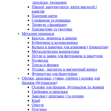
,проліски, тюльпани
Півонії, ранункулюси, квіти магнолії і
камелія
Паперові квіти
Соняшник та ромашки
Троянди з фоамірану
Хризантеми та гвоздіки
Металеві прикраси
Брадсы, люверсы и анкера
Бубенчики и колокольчики
Кольца и рамочки для альбомов ( блокнотов)
Металлические коннекторы
Петли и замки для фоторамок и шкатулок
Подвески
Топсы и фишки
Уголки , магниты и магнитный винил
Фурнитура для бижутерии
Обідки, шпильки, гумки, гребені і основи для
брошок (бутоньєрок)
Основи для брошок, бутоньєрок та значків
Гребешки и шпильки
Заколки ( шпильки ) та основи
Краб
Обручі
Пов'язки