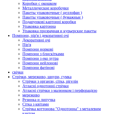
Коробки с окошком
Металлические коробочки
Пакеты упаковочные ( целлофан )
Пакеты упаковочные ( бумажные )
Подарункові картонні коробки
Упаковка картонна
Упаковка прозрачная и курьерские пакеты
Помпони, пір'я і декоративні очі
Декоративні очі
Пір'я
Помпони норкові
Помпони з блискітками
Помпони з еко хутра
Помпони нейлонові
Помпони фатінові
свічки
Стрічки, мереживо, шнури, гумка
Стрічки з органзи, сітка, рігелін
Атласні однотонні стрічки
Атласні стрічки з малюнком і перфорацією
мереживо
Резинка и липучка
Сітка з квітами
Стрічка коттонова "Однотонна" з металевим
кантом