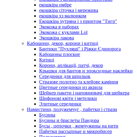
екошкіра омбре
екошкіра сіточка і мережива
екошкіра хз малюнком
Екошкіра хутряна і з принтом "Тигр"
Экокожа в наборах
Экокожа с куклами Lol
Экошкiра лакова
Кабошони, декор, корони і китиці
Бантики "Пухляші" і Ріжки Єдинорога
Кабошоны плоские
Китиці
Корони, аплікації, патчі, декор
Крышки для бантов и эпоксидные наклейки
Серединки для шпильок
Стразове полотно та клейове каміння
Цветные серединки из акрила
Шейкер пакети і наповнювачі для шейкера
Шифонові квіти і метелики
Элитные серединки
Намистини, полужемчуг , пайетки і стрази
Бусины
Бусины и браслеты Пандора
Бусы , цепочки , жемчужины на нити
Пайетки рассыпные и микробисер
Полужемчуг