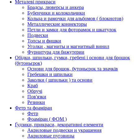
Металеві прикраси
Брадсы, люверсы и анкера
Бубенчики и колокольчики
Кольца и рамочки для альбомов ( блокнотов)
Металлические коннекторы
Петли и замки для фоторамок и шкатулок
Подвески
Топсы и фишки
Уголки , магниты и магнитный винил
Фурнитура для бижутерии
Обідки, шпильки, гумки, гребені і основи для брошок
(бутоньєрок)
Основи для брошок, бутоньєрок та значків
Гребешки и шпильки
Заколки ( шпильки ) та основи
Краб
Обручі
Пов'язки
Резинки
Фетр та фоаміран
Фетр
Фоаміран ( ФОМ )
Ґудзики, прикраси, декоративні елементи
Акриловые подвески и украшения
Акриловые пуговицы