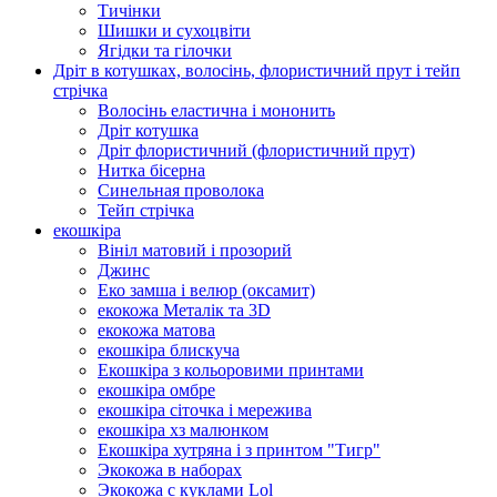
Тичінки
Шишки и сухоцвіти
Ягідки та гілочки
Дріт в котушках, волосінь, флористичний прут і тейп
стрічка
Волосінь еластична і мононить
Дріт котушка
Дріт флористичний (флористичний прут)
Нитка бісерна
Синельная проволока
Тейп стрічка
екошкіра
Вініл матовий і прозорий
Джинс
Еко замша і велюр (оксамит)
екокожа Металік та 3D
екокожа матова
екошкіра блискуча
Екошкіра з кольоровими принтами
екошкіра омбре
екошкіра сіточка і мережива
екошкіра хз малюнком
Екошкіра хутряна і з принтом "Тигр"
Экокожа в наборах
Экокожа с куклами Lol