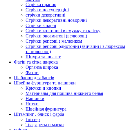
Стрічка прапор
Стрічки по супер ціні
стрічки декоративні
Стрічки декоративні новорічні
Стрічки з парчі
Стрічки коттонові в смужку та клітку
Стрічки оксамитові (велюрові)
Стрічки репсові з малюнком
Стрічки репсові однотонні (звичайні і з люрексом
та полосою )
Шнури та шпагат
Фатін та сітка широка
Органза широка
Фатин
Шаблони для бантів
Швейна фурнітура та нашивки
Крючки и кнопки
Материалы для пошива нижнего белья
Нашивки
Нитки
Швейная фурнитура
Штампінг , блиск і фарба
Гліттер
Трафареты и маски
уцінка