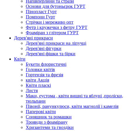
Напівперлини та стрази
Основи для бутоньєрок ГУРТ
Пінопласт Гурт
Помпони Гурт
Стрічки і мереживо опт
Фетр і кружечки з фетру ГУРТ
Фоаміран з глітером ГУРТ
Дерев'яні прикраси
Дерев'яні прикраси на ліпучці
Дерев'яні фігурки
Дерев'яні фішки та бірки
Квіти
Букети флористичні
Головки квітів
Гортензія та фрезія
квіти Акція
Квіти пласкі
Листя
Маки, еустома , квіти вишні та яблуні ,проліски,
тюльпани
Півонії, ранункулюси, квіти магнолії і камелія
Паперові квіти
Соняшник та ромашки
Троянди з фоамірану
Хризантеми та гвоздіки