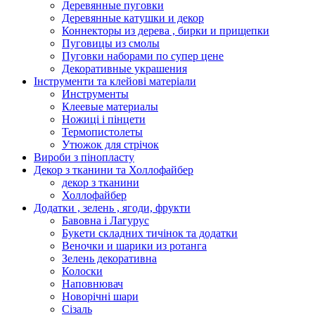
Деревянные пуговки
Деревянные катушки и декор
Коннекторы из дерева , бирки и прищепки
Пуговицы из смолы
Пуговки наборами по супер цене
Декоративные украшения
Інструменти та клейові матеріали
Инструменты
Клеевые материалы
Ножиці і пінцети
Термопистолеты
Утюжок для стрічок
Вироби з пінопласту
Декор з тканини та Холлофайбер
декор з тканини
Холлофайбер
Додатки , зелень , ягоди, фрукти
Бавовна і Лагурус
Букети складних тичінок та додатки
Веночки и шарики из ротанга
Зелень декоративна
Колоски
Наповнювач
Новорічні шари
Сізаль