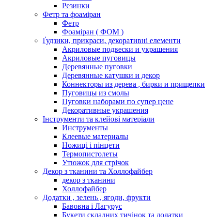
Резинки
Фетр та фоаміран
Фетр
Фоаміран ( ФОМ )
Ґудзики, прикраси, декоративні елементи
Акриловые подвески и украшения
Акриловые пуговицы
Деревянные пуговки
Деревянные катушки и декор
Коннекторы из дерева , бирки и прищепки
Пуговицы из смолы
Пуговки наборами по супер цене
Декоративные украшения
Інструменти та клейові матеріали
Инструменты
Клеевые материалы
Ножиці і пінцети
Термопистолеты
Утюжок для стрічок
Декор з тканини та Холлофайбер
декор з тканини
Холлофайбер
Додатки , зелень , ягоди, фрукти
Бавовна і Лагурус
Букети складних тичінок та додатки