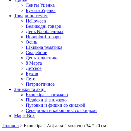
Ленты Уценка
Бумага Уценка
Товари по темам
Helloween
Великодні товари
День Влюбленных
Новорічні товари
Осінь
Шкільна тематика
Свадебное
День защитника
8 Марта
Детское
Кухня
Лето
Патриотичное
Знижки та акції
Екошкіра зі знижкою
Підвіски зі знижкою
Пуговки и фишки со скидкой
Серединки и кабошоны со скидкой
Magic Box
Головна
> Екошкіра " Асфальт " молочна 34 * 20 см