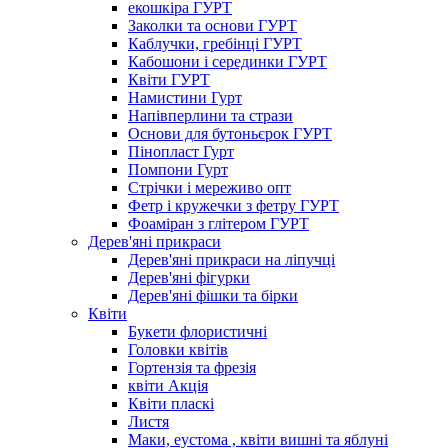
екошкіра ГУРТ
Заколки та основи ГУРТ
Каблучки, гребінці ГУРТ
Кабошони і серединки ГУРТ
Квіти ГУРТ
Намистини Гурт
Напівперлини та стрази
Основи для бутоньєрок ГУРТ
Пінопласт Гурт
Помпони Гурт
Стрічки і мереживо опт
Фетр і кружечки з фетру ГУРТ
Фоаміран з глітером ГУРТ
Дерев'яні прикраси
Дерев'яні прикраси на ліпучці
Дерев'яні фігурки
Дерев'яні фішки та бірки
Квіти
Букети флористичні
Головки квітів
Гортензія та фрезія
квіти Акція
Квіти пласкі
Листя
Маки, еустома , квіти вишні та яблуні