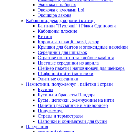
Экокожа в наборах
Экокожа с куклами Lol
Экошкiра лакова
Кабошони, декор, корони і китиці
Бантики "Пухляші" і Ріжки Єдинорога
Кабошоны плоские
Китиці
Корони, аплікації, патчі, декор
Крышки для бантов и эпоксидные наклейки
Серединки для шпильок
Стразове полотно та клейове каміння
Цветные серединки из акрила
Шейкер пакети і наповнювачі для шейкера
Шифонові квіти і метелики
Элитные серединки
Намистини, полужемчуг , пайетки і стрази
Бусины
Бусины и браслеты Пандора
Бусы , цепочки , жемчужины на нити
Пайетки рассыпные и микробисер
Полужемчуг
Стразы и термостразы
Шапочки и обниматели для бусин
Пакування
тканинні мішечки