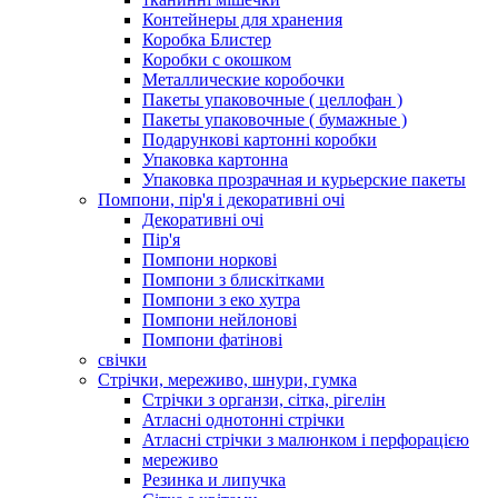
Контейнеры для хранения
Коробка Блистер
Коробки с окошком
Металлические коробочки
Пакеты упаковочные ( целлофан )
Пакеты упаковочные ( бумажные )
Подарункові картонні коробки
Упаковка картонна
Упаковка прозрачная и курьерские пакеты
Помпони, пір'я і декоративні очі
Декоративні очі
Пір'я
Помпони норкові
Помпони з блискітками
Помпони з еко хутра
Помпони нейлонові
Помпони фатінові
свічки
Стрічки, мереживо, шнури, гумка
Стрічки з органзи, сітка, рігелін
Атласні однотонні стрічки
Атласні стрічки з малюнком і перфорацією
мереживо
Резинка и липучка