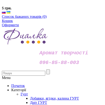
$
грн.
Список бажаних товарів (0)
Кошик
Оформити
Аромат творчості
096-85-88-003
Menu
Початок
Категорії
Гурт
Добавки, ягідки, калина ГУРТ
Дріт ГУРТ