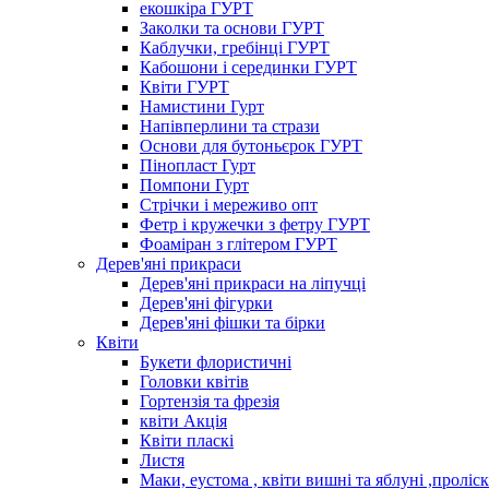
екошкіра ГУРТ
Заколки та основи ГУРТ
Каблучки, гребінці ГУРТ
Кабошони і серединки ГУРТ
Квіти ГУРТ
Намистини Гурт
Напівперлини та стрази
Основи для бутоньєрок ГУРТ
Пінопласт Гурт
Помпони Гурт
Стрічки і мереживо опт
Фетр і кружечки з фетру ГУРТ
Фоаміран з глітером ГУРТ
Дерев'яні прикраси
Дерев'яні прикраси на ліпучці
Дерев'яні фігурки
Дерев'яні фішки та бірки
Квіти
Букети флористичні
Головки квітів
Гортензія та фрезія
квіти Акція
Квіти пласкі
Листя
Маки, еустома , квіти вишні та яблуні ,проліс