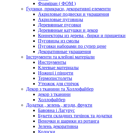
Фоаміран ( ФОМ )
Ґудзики, прикраси, декоративні елементи
Акриловые подвески и украшения
Акриловые пуговицы
Деревянные пуговки
Деревянные катушки и декор
Коннекторы из дерева , бирки и прищепки
Пуговицы из смолы
Пуговки наборами по супер цене
Декоративные украшения
Інструменти та клейові матеріали
Инструменты
Клеевые материалы
Ножиці і пінцети
Термопистолеты
Утюжок для стрічок
Декор з тканини та Холлофайбер
декор з тканини
Холлофайбер
Додатки , зелень , ягоди, фрукти
Бавовна і Лагурус
Букети складних тичінок та додатки
Веночки и шарики из ротанга
Зелень декоративна
Колоски