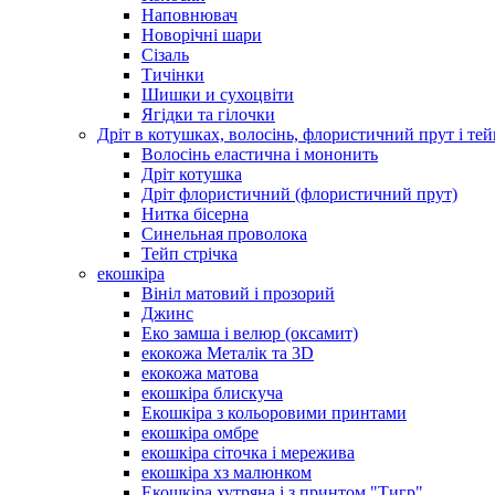
Наповнювач
Новорічні шари
Сізаль
Тичінки
Шишки и сухоцвіти
Ягідки та гілочки
Дріт в котушках, волосінь, флористичний прут і тей
Волосінь еластична і мононить
Дріт котушка
Дріт флористичний (флористичний прут)
Нитка бісерна
Синельная проволока
Тейп стрічка
екошкіра
Вініл матовий і прозорий
Джинс
Еко замша і велюр (оксамит)
екокожа Металік та 3D
екокожа матова
екошкіра блискуча
Екошкіра з кольоровими принтами
екошкіра омбре
екошкіра сіточка і мережива
екошкіра хз малюнком
Екошкіра хутряна і з принтом "Тигр"