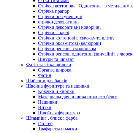
Сітка з квітами
Стрічка коттонова "Однотонна" з металевим 
Стрічка прапор
Стрічки по супер ціні
стрічки декоративні
Стрічки декоративні новорічні
Стрічки з парчі
Стрічки коттонові в смужку та клітку
Стрічки оксамитові (велюрові)
Стрічки репсові з малюнком
Стрічки репсові однотонні (звичайні і з люре
Шнури та шпагат
Фатін та сітка широка
Органза широка
Фатин
Шаблони для бантів
Швейна фурнітура та нашивки
Крючки и кнопки
Материалы для пошива нижнего белья
Нашивки
Нитки
Швейная фурнитура
Штампінг , блиск і фарба
Гліттер
Трафареты и маски