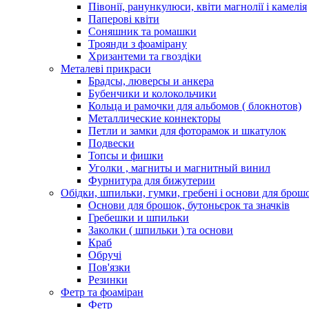
Півонії, ранункулюси, квіти магнолії і камелія
Паперові квіти
Соняшник та ромашки
Троянди з фоамірану
Хризантеми та гвоздіки
Металеві прикраси
Брадсы, люверсы и анкера
Бубенчики и колокольчики
Кольца и рамочки для альбомов ( блокнотов)
Металлические коннекторы
Петли и замки для фоторамок и шкатулок
Подвески
Топсы и фишки
Уголки , магниты и магнитный винил
Фурнитура для бижутерии
Обідки, шпильки, гумки, гребені і основи для брош
Основи для брошок, бутоньєрок та значків
Гребешки и шпильки
Заколки ( шпильки ) та основи
Краб
Обручі
Пов'язки
Резинки
Фетр та фоаміран
Фетр