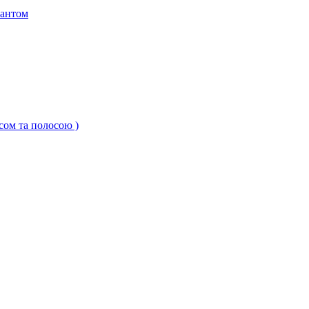
кантом
ксом та полосою )