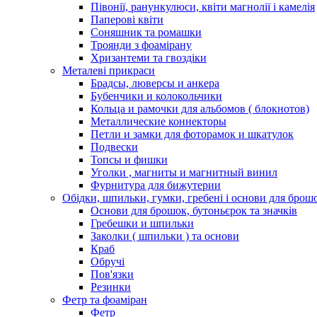
Півонії, ранункулюси, квіти магнолії і камелія
Паперові квіти
Соняшник та ромашки
Троянди з фоамірану
Хризантеми та гвоздіки
Металеві прикраси
Брадсы, люверсы и анкера
Бубенчики и колокольчики
Кольца и рамочки для альбомов ( блокнотов)
Металлические коннекторы
Петли и замки для фоторамок и шкатулок
Подвески
Топсы и фишки
Уголки , магниты и магнитный винил
Фурнитура для бижутерии
Обідки, шпильки, гумки, гребені і основи для брош
Основи для брошок, бутоньєрок та значків
Гребешки и шпильки
Заколки ( шпильки ) та основи
Краб
Обручі
Пов'язки
Резинки
Фетр та фоаміран
Фетр