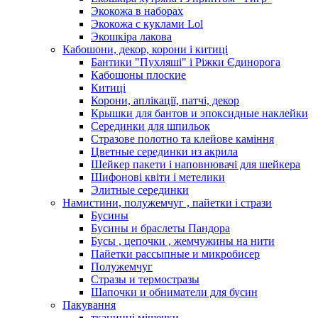
Экокожа в наборах
Экокожа с куклами Lol
Экошкiра лакова
Кабошони, декор, корони і китиці
Бантики "Пухляші" і Ріжки Єдинорога
Кабошоны плоские
Китиці
Корони, аплікації, патчі, декор
Крышки для бантов и эпоксидные наклейки
Серединки для шпильок
Стразове полотно та клейове каміння
Цветные серединки из акрила
Шейкер пакети і наповнювачі для шейкера
Шифонові квіти і метелики
Элитные серединки
Намистини, полужемчуг , пайетки і стрази
Бусины
Бусины и браслеты Пандора
Бусы , цепочки , жемчужины на нити
Пайетки рассыпные и микробисер
Полужемчуг
Стразы и термостразы
Шапочки и обниматели для бусин
Пакування
тканинні мішечки