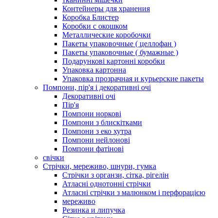
Контейнеры для хранения
Коробка Блистер
Коробки с окошком
Металлические коробочки
Пакеты упаковочные ( целлофан )
Пакеты упаковочные ( бумажные )
Подарункові картонні коробки
Упаковка картонна
Упаковка прозрачная и курьерские пакеты
Помпони, пір'я і декоративні очі
Декоративні очі
Пір'я
Помпони норкові
Помпони з блискітками
Помпони з еко хутра
Помпони нейлонові
Помпони фатінові
свічки
Стрічки, мереживо, шнури, гумка
Стрічки з органзи, сітка, рігелін
Атласні однотонні стрічки
Атласні стрічки з малюнком і перфорацією
мереживо
Резинка и липучка