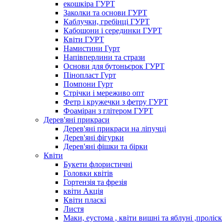
екошкіра ГУРТ
Заколки та основи ГУРТ
Каблучки, гребінці ГУРТ
Кабошони і серединки ГУРТ
Квіти ГУРТ
Намистини Гурт
Напівперлини та стрази
Основи для бутоньєрок ГУРТ
Пінопласт Гурт
Помпони Гурт
Стрічки і мереживо опт
Фетр і кружечки з фетру ГУРТ
Фоаміран з глітером ГУРТ
Дерев'яні прикраси
Дерев'яні прикраси на ліпучці
Дерев'яні фігурки
Дерев'яні фішки та бірки
Квіти
Букети флористичні
Головки квітів
Гортензія та фрезія
квіти Акція
Квіти пласкі
Листя
Маки, еустома , квіти вишні та яблуні ,проліс