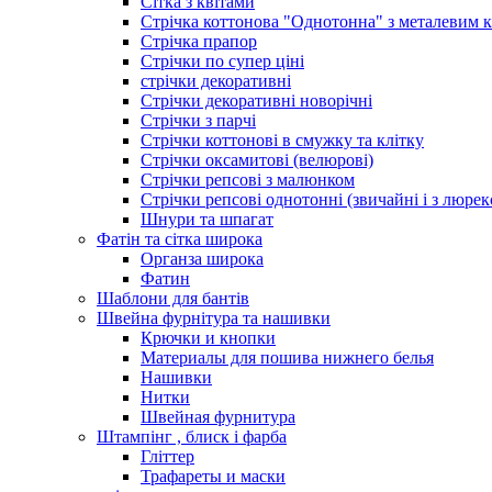
Сітка з квітами
Стрічка коттонова "Однотонна" з металевим 
Стрічка прапор
Стрічки по супер ціні
стрічки декоративні
Стрічки декоративні новорічні
Стрічки з парчі
Стрічки коттонові в смужку та клітку
Стрічки оксамитові (велюрові)
Стрічки репсові з малюнком
Стрічки репсові однотонні (звичайні і з люре
Шнури та шпагат
Фатін та сітка широка
Органза широка
Фатин
Шаблони для бантів
Швейна фурнітура та нашивки
Крючки и кнопки
Материалы для пошива нижнего белья
Нашивки
Нитки
Швейная фурнитура
Штампінг , блиск і фарба
Гліттер
Трафареты и маски