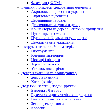
Фоаміран ( ФОМ )
Ґудзики, прикраси, декоративні елементи
Акриловые подвески и украшения
Акриловые пуговицы
Деревянные пуговки
Деревянные катушки и декор
Коннекторы из дерева , бирки и прищепки
Пуговицы из смолы
Пуговки наборами по супер цене
Декоративные украшения
Інструменти та клейові матеріали
Инструменты
Клеевые материалы
Ножиці і пінцети
Термопистолеты
Утюжок для стрічок
Декор з тканини та Холлофайбер
декор з тканини
Холлофайбер
Додатки , зелень , ягоди, фрукти
Бавовна і Лагурус
Букети складних тичінок та додатки
Веночки и шарики из ротанга
Зелень декоративна
Колоски