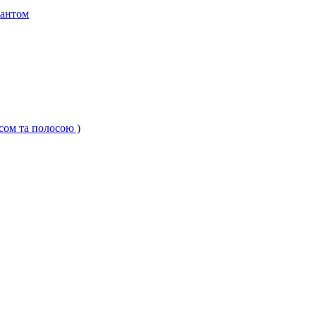
кантом
ксом та полосою )