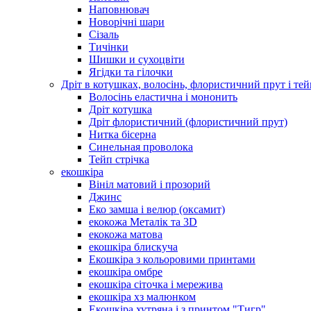
Наповнювач
Новорічні шари
Сізаль
Тичінки
Шишки и сухоцвіти
Ягідки та гілочки
Дріт в котушках, волосінь, флористичний прут і тей
Волосінь еластична і мононить
Дріт котушка
Дріт флористичний (флористичний прут)
Нитка бісерна
Синельная проволока
Тейп стрічка
екошкіра
Вініл матовий і прозорий
Джинс
Еко замша і велюр (оксамит)
екокожа Металік та 3D
екокожа матова
екошкіра блискуча
Екошкіра з кольоровими принтами
екошкіра омбре
екошкіра сіточка і мережива
екошкіра хз малюнком
Екошкіра хутряна і з принтом "Тигр"