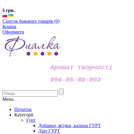
$
грн.
Список бажаних товарів (0)
Кошик
Оформити
Аромат творчості
096-85-88-003
Menu
Початок
Категорії
Гурт
Добавки, ягідки, калина ГУРТ
Дріт ГУРТ