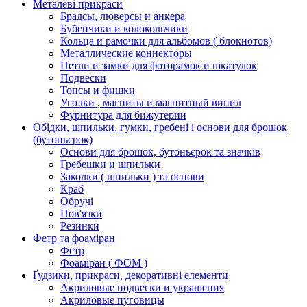
Металеві прикраси
Брадсы, люверсы и анкера
Бубенчики и колокольчики
Кольца и рамочки для альбомов ( блокнотов)
Металлические коннекторы
Петли и замки для фоторамок и шкатулок
Подвески
Топсы и фишки
Уголки , магниты и магнитный винил
Фурнитура для бижутерии
Обідки, шпильки, гумки, гребені і основи для брошок
(бутоньєрок)
Основи для брошок, бутоньєрок та значків
Гребешки и шпильки
Заколки ( шпильки ) та основи
Краб
Обручі
Пов'язки
Резинки
Фетр та фоаміран
Фетр
Фоаміран ( ФОМ )
Ґудзики, прикраси, декоративні елементи
Акриловые подвески и украшения
Акриловые пуговицы