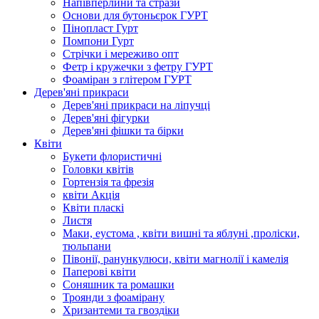
Напівперлини та стрази
Основи для бутоньєрок ГУРТ
Пінопласт Гурт
Помпони Гурт
Стрічки і мереживо опт
Фетр і кружечки з фетру ГУРТ
Фоаміран з глітером ГУРТ
Дерев'яні прикраси
Дерев'яні прикраси на ліпучці
Дерев'яні фігурки
Дерев'яні фішки та бірки
Квіти
Букети флористичні
Головки квітів
Гортензія та фрезія
квіти Акція
Квіти пласкі
Листя
Маки, еустома , квіти вишні та яблуні ,проліски,
тюльпани
Півонії, ранункулюси, квіти магнолії і камелія
Паперові квіти
Соняшник та ромашки
Троянди з фоамірану
Хризантеми та гвоздіки