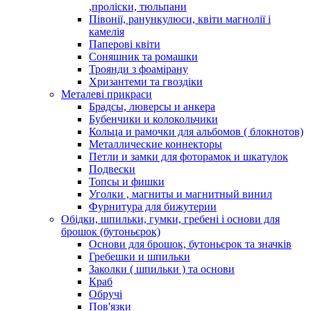
,проліски, тюльпани
Півонії, ранункулюси, квіти магнолії і
камелія
Паперові квіти
Соняшник та ромашки
Троянди з фоамірану
Хризантеми та гвоздіки
Металеві прикраси
Брадсы, люверсы и анкера
Бубенчики и колокольчики
Кольца и рамочки для альбомов ( блокнотов)
Металлические коннекторы
Петли и замки для фоторамок и шкатулок
Подвески
Топсы и фишки
Уголки , магниты и магнитный винил
Фурнитура для бижутерии
Обідки, шпильки, гумки, гребені і основи для
брошок (бутоньєрок)
Основи для брошок, бутоньєрок та значків
Гребешки и шпильки
Заколки ( шпильки ) та основи
Краб
Обручі
Пов'язки