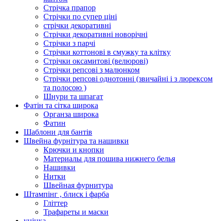
Стрічка прапор
Стрічки по супер ціні
стрічки декоративні
Стрічки декоративні новорічні
Стрічки з парчі
Стрічки коттонові в смужку та клітку
Стрічки оксамитові (велюрові)
Стрічки репсові з малюнком
Стрічки репсові однотонні (звичайні і з люрексом
та полосою )
Шнури та шпагат
Фатін та сітка широка
Органза широка
Фатин
Шаблони для бантів
Швейна фурнітура та нашивки
Крючки и кнопки
Материалы для пошива нижнего белья
Нашивки
Нитки
Швейная фурнитура
Штампінг , блиск і фарба
Гліттер
Трафареты и маски
уцінка