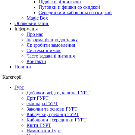
Підвіски зі знижкою
Пуговки и фишки со скидкой
Серединки и кабошоны со скидкой
Magic Box
Обліковий запис
Інформація
Про нас
інформація про доставку
Як зробити замовлення
Система знижок
Часто задавані питання
Контакти
Новини
Категорії
Гурт
Добавки, ягідки, калина ГУРТ
Дріт ГУРТ
екошкіра ГУРТ
Заколки та основи ГУРТ
Каблучки, гребінці ГУРТ
Кабошони і серединки ГУРТ
Квіти ГУРТ
Намистини Гурт