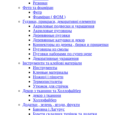
Резинки
Фетр та фоаміран
Фетр
Фоаміран ( ФОМ )
Ґудзики, прикраси, декоративні елементи
Акриловые подвески и украшения
Акриловые пуговицы
Деревянные пуговки
Деревянные катушки и декор
Коннекторы из дерева , бирки и прищепки
Пуговицы из смолы
Пуговки наборами по супер цене
Декоративные украшения
Інструменти та клейові матеріали
Инструменты
Клеевые материалы
Ножиці і пінцети
Термопистолеты
Утюжок для стрічок
Декор з тканини та Холлофайбер
декор з тканини
Холлофайбер
Додатки , зелень , ягоди, фрукти
Бавовна і Лагурус
Букети складних тичінок та додатки