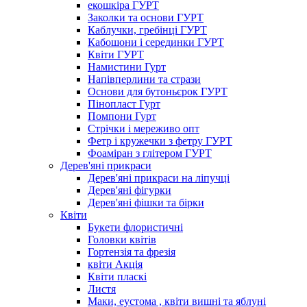
екошкіра ГУРТ
Заколки та основи ГУРТ
Каблучки, гребінці ГУРТ
Кабошони і серединки ГУРТ
Квіти ГУРТ
Намистини Гурт
Напівперлини та стрази
Основи для бутоньєрок ГУРТ
Пінопласт Гурт
Помпони Гурт
Стрічки і мереживо опт
Фетр і кружечки з фетру ГУРТ
Фоаміран з глітером ГУРТ
Дерев'яні прикраси
Дерев'яні прикраси на ліпучці
Дерев'яні фігурки
Дерев'яні фішки та бірки
Квіти
Букети флористичні
Головки квітів
Гортензія та фрезія
квіти Акція
Квіти пласкі
Листя
Маки, еустома , квіти вишні та яблуні