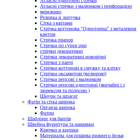
Атласні однотонні стрічки
Атласні стрічки з малюнком і перфорацією
мереживо
Резинка и липучка
Сітка з квітами
Стрічка коттонова "Однотонна" з металевим
кантом
Стрічка прапор
Стрічки по супер ціні
стрічки декоративні
Стрічки декоративні новорічні
Стрічки з парчі
Стрічки коттонові в смужку та клітку
Стрічки оксамитові (велюрові)
Стрічки репсові з малюнком
Стрічки репсові однотонні (звичайні і з
люрексом та полосою )
Шнури та шпагат
Фатін та сітка широка
Органза широка
Фатин
Шаблони для бантів
Швейна фурнітура та нашивки
Крючки и кнопки
Материалы для пошива нижнего белья