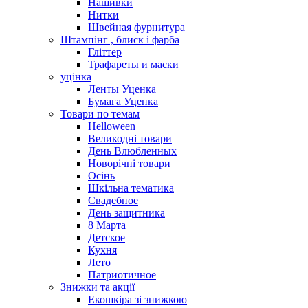
Нашивки
Нитки
Швейная фурнитура
Штампінг , блиск і фарба
Гліттер
Трафареты и маски
уцінка
Ленты Уценка
Бумага Уценка
Товари по темам
Helloween
Великодні товари
День Влюбленных
Новорічні товари
Осінь
Шкільна тематика
Свадебное
День защитника
8 Марта
Детское
Кухня
Лето
Патриотичное
Знижки та акції
Екошкіра зі знижкою