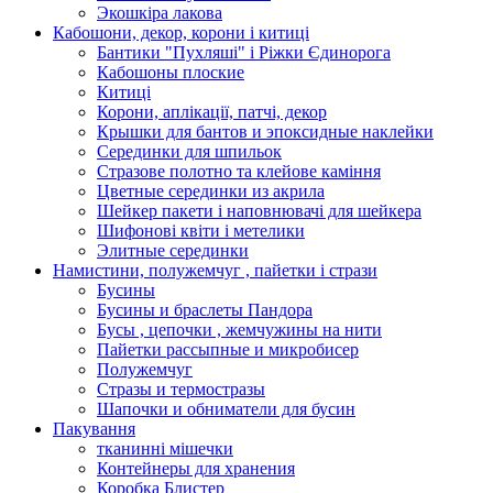
Экошкiра лакова
Кабошони, декор, корони і китиці
Бантики "Пухляші" і Ріжки Єдинорога
Кабошоны плоские
Китиці
Корони, аплікації, патчі, декор
Крышки для бантов и эпоксидные наклейки
Серединки для шпильок
Стразове полотно та клейове каміння
Цветные серединки из акрила
Шейкер пакети і наповнювачі для шейкера
Шифонові квіти і метелики
Элитные серединки
Намистини, полужемчуг , пайетки і стрази
Бусины
Бусины и браслеты Пандора
Бусы , цепочки , жемчужины на нити
Пайетки рассыпные и микробисер
Полужемчуг
Стразы и термостразы
Шапочки и обниматели для бусин
Пакування
тканинні мішечки
Контейнеры для хранения
Коробка Блистер