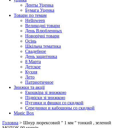
Ленты Уценка
Бумага Уценка
Товари по темам
Helloween
Великодні товари
День Влюбленных
Новорічні товари
Осінь
Шкільна тематика
Свадебное
День защитника
8 Марта
Детское
Кухня
Лето
Патриотичное
Знижки та акції
Екошкіра зі знижкою
Підвіски зі знижкою
Пуговки и фишки со скидкой
Серединки и кабошоны со скидкой
Magic Box
Головна
> Шнур люрексовий " 1 мм " тонкий , зелений
МОТОК 90 метрів