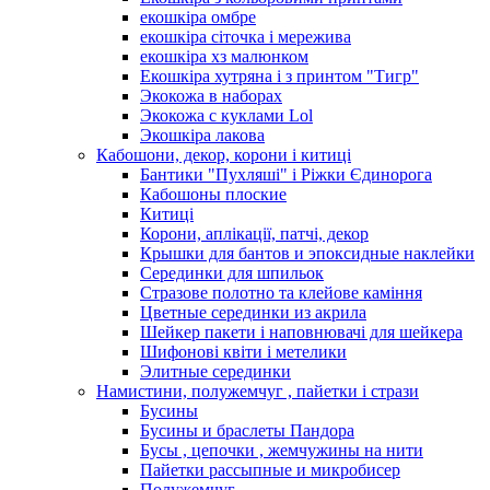
екошкіра омбре
екошкіра сіточка і мережива
екошкіра хз малюнком
Екошкіра хутряна і з принтом "Тигр"
Экокожа в наборах
Экокожа с куклами Lol
Экошкiра лакова
Кабошони, декор, корони і китиці
Бантики "Пухляші" і Ріжки Єдинорога
Кабошоны плоские
Китиці
Корони, аплікації, патчі, декор
Крышки для бантов и эпоксидные наклейки
Серединки для шпильок
Стразове полотно та клейове каміння
Цветные серединки из акрила
Шейкер пакети і наповнювачі для шейкера
Шифонові квіти і метелики
Элитные серединки
Намистини, полужемчуг , пайетки і стрази
Бусины
Бусины и браслеты Пандора
Бусы , цепочки , жемчужины на нити
Пайетки рассыпные и микробисер
Полужемчуг