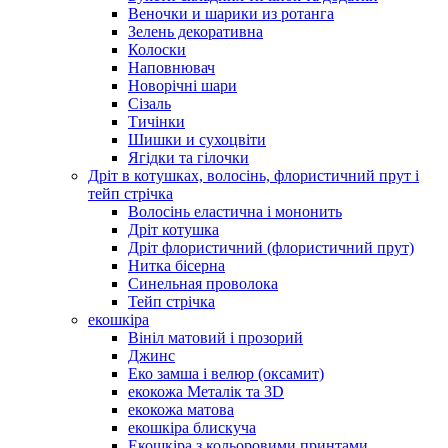
Веночки и шарики из ротанга
Зелень декоративна
Колоски
Наповнювач
Новорічні шари
Сізаль
Тичінки
Шишки и сухоцвіти
Ягідки та гілочки
Дріт в котушках, волосінь, флористичний прут і
тейп стрічка
Волосінь еластична і мононить
Дріт котушка
Дріт флористичний (флористичний прут)
Нитка бісерна
Синельная проволока
Тейп стрічка
екошкіра
Вініл матовий і прозорий
Джинс
Еко замша і велюр (оксамит)
екокожа Металік та 3D
екокожа матова
екошкіра блискуча
Екошкіра з кольоровими принтами