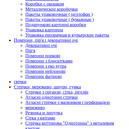
Коробки с окошком
Металлические коробочки
Пакеты упаковочные ( целлофан )
Пакеты упаковочные ( бумажные )
Подарункові картонні коробки
Упаковка картонна
Упаковка прозрачная и курьерские пакеты
Помпони, пір'я і декоративні очі
Декоративні очі
Пір'я
Помпони норкові
Помпони з блискітками
Помпони з еко хутра
Помпони нейлонові
Помпони фатінові
свічки
Стрічки, мереживо, шнури, гумка
Стрічки з органзи, сітка, рігелін
Атласні однотонні стрічки
Атласні стрічки з малюнком і перфорацією
мереживо
Резинка и липучка
Сітка з квітами
Стрічка коттонова "Однотонна" з металевим
кантом