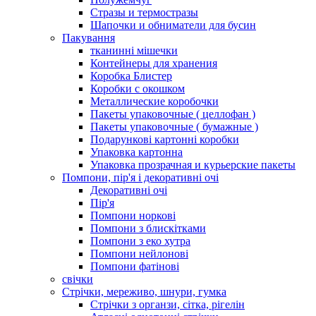
Стразы и термостразы
Шапочки и обниматели для бусин
Пакування
тканинні мішечки
Контейнеры для хранения
Коробка Блистер
Коробки с окошком
Металлические коробочки
Пакеты упаковочные ( целлофан )
Пакеты упаковочные ( бумажные )
Подарункові картонні коробки
Упаковка картонна
Упаковка прозрачная и курьерские пакеты
Помпони, пір'я і декоративні очі
Декоративні очі
Пір'я
Помпони норкові
Помпони з блискітками
Помпони з еко хутра
Помпони нейлонові
Помпони фатінові
свічки
Стрічки, мереживо, шнури, гумка
Стрічки з органзи, сітка, рігелін