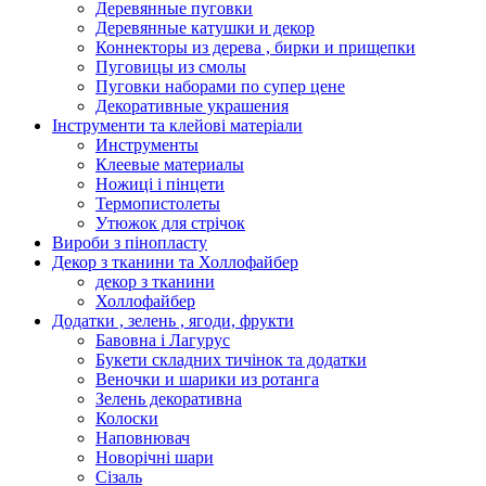
Деревянные пуговки
Деревянные катушки и декор
Коннекторы из дерева , бирки и прищепки
Пуговицы из смолы
Пуговки наборами по супер цене
Декоративные украшения
Інструменти та клейові матеріали
Инструменты
Клеевые материалы
Ножиці і пінцети
Термопистолеты
Утюжок для стрічок
Вироби з пінопласту
Декор з тканини та Холлофайбер
декор з тканини
Холлофайбер
Додатки , зелень , ягоди, фрукти
Бавовна і Лагурус
Букети складних тичінок та додатки
Веночки и шарики из ротанга
Зелень декоративна
Колоски
Наповнювач
Новорічні шари
Сізаль