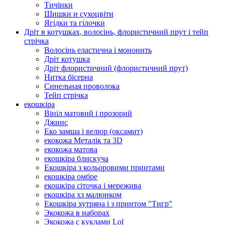
Тичінки
Шишки и сухоцвіти
Ягідки та гілочки
Дріт в котушках, волосінь, флористичний прут і тейп
стрічка
Волосінь еластична і мононить
Дріт котушка
Дріт флористичний (флористичний прут)
Нитка бісерна
Синельная проволока
Тейп стрічка
екошкіра
Вініл матовий і прозорий
Джинс
Еко замша і велюр (оксамит)
екокожа Металік та 3D
екокожа матова
екошкіра блискуча
Екошкіра з кольоровими принтами
екошкіра омбре
екошкіра сіточка і мережива
екошкіра хз малюнком
Екошкіра хутряна і з принтом "Тигр"
Экокожа в наборах
Экокожа с куклами Lol