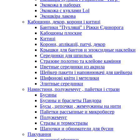
Экокожа в наборах
Экокожа с куклами Lol
Экошкiра лакова
Кабошони, декор, корони і китиці
Бантики "Пухляші" і Ріжки Єдинорога
Кабошоны плоские
Китиці
Корони, аплікації, патчі, декор
Крышки для бантов и эпоксидные наклейки
Серединки для шпильок
Стразове полотно та клейове каміння
Цветные серединки из акрила
Шейкер пакети і наповнювачі для шейкера
Шифонові квіти і метелики
Элитные серединки
Намистини, полужемчуг , пайетки і стрази
Бусины
Бусины и браслеты Пандора
Бусы , цепочки , жемчужины на нити
Пайетки рассыпные и микробисер
Полужемчуг
Стразы и термостразы
Шапочки и обниматели для бусин
Пакування
тканинні мішечки