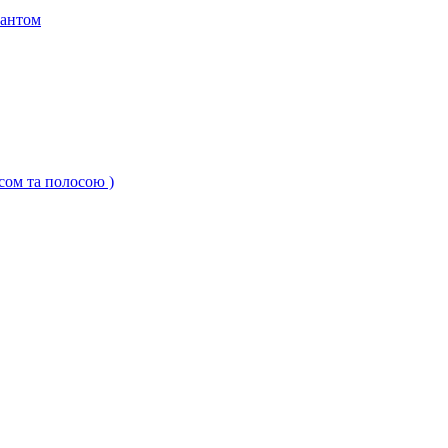
кантом
ксом та полосою )