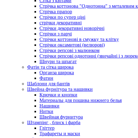
Сітка з квітами
Стрічка коттонова "Однотонна" з металевим 
Стрічка прапор
Стрічки по супер ціні
стрічки декоративні
Стрічки декоративні новорічні
Стрічки з парчі
Стрічки коттонові в смужку та клітку
Стрічки оксамитові (велюрові)
Стрічки репсові з малюнком
Стрічки репсові однотонні (звичайні і з люре
Шнури та шпагат
Фатін та сітка широка
Органза широка
Фатин
Шаблони для бантів
Швейна фурнітура та нашивки
Крючки и кнопки
Материалы для пошива нижнего белья
Нашивки
Нитки
Швейная фурнитура
Штампінг , блиск і фарба
Гліттер
Трафареты и маски