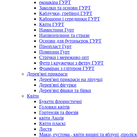
екошкіра ГУРТ
Заколки та основи ГУРТ
Каблучки, гребінці ГУРТ
Кабошони і серединки ГУРТ
Квіти ГУРТ
Намистини Гурт
Напівперлини та стрази
Основи для бутоньєрок ГУРТ
Пінопласт Гурт
Помпони Гурт
Стрічки і мереживо опт
Фетр і кружечки з фетру ГУРТ
Фоаміран з глітером ГУРТ
Дерев'яні прикраси
Дерев'яні прикраси на ліпучці
Дерев'яні фігурки
Дерев'яні фішки та бірки
Квіти
Букети флористичні
Головки квітів
Гортензія та фрезія
квіти Акція
Квіти пласкі
Листя
Маки, еустома , квіти вишні та яблуні ,проліс