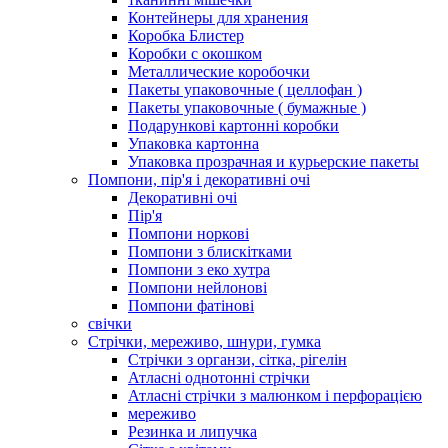
Контейнеры для хранения
Коробка Блистер
Коробки с окошком
Металлические коробочки
Пакеты упаковочные ( целлофан )
Пакеты упаковочные ( бумажные )
Подарункові картонні коробки
Упаковка картонна
Упаковка прозрачная и курьерские пакеты
Помпони, пір'я і декоративні очі
Декоративні очі
Пір'я
Помпони норкові
Помпони з блискітками
Помпони з еко хутра
Помпони нейлонові
Помпони фатінові
свічки
Стрічки, мереживо, шнури, гумка
Стрічки з органзи, сітка, рігелін
Атласні однотонні стрічки
Атласні стрічки з малюнком і перфорацією
мереживо
Резинка и липучка