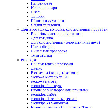
Наповнювач
Новорічні шари
Сізаль
Тичінки
Шишки и сухоцвіти
Ягідки та гілочки
Дріт в котушках, волосінь, флористичний прут і тей
Волосінь еластична і мононить
Дріт котушка
Дріт флористичний (флористичний прут)
Нитка бісерна
Синельная проволока
Тейп стрічка
екошкіра
Вініл матовий і прозорий
Джинс
Еко замша і велюр (оксамит)
екокожа Металік та 3D
екокожа матова
екошкіра блискуча
Екошкіра з кольоровими принтами
екошкіра омбре
екошкіра сіточка і мережива
екошкіра хз малюнком
Екошкіра хутряна і з принтом "Тигр"