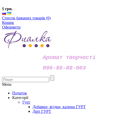
$
грн.
Список бажаних товарів (0)
Кошик
Оформити
Аромат творчості
096-85-88-003
Menu
Початок
Категорії
Гурт
Добавки, ягідки, калина ГУРТ
Дріт ГУРТ