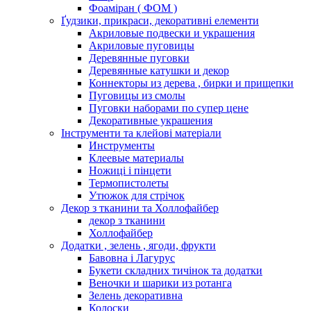
Фоаміран ( ФОМ )
Ґудзики, прикраси, декоративні елементи
Акриловые подвески и украшения
Акриловые пуговицы
Деревянные пуговки
Деревянные катушки и декор
Коннекторы из дерева , бирки и прищепки
Пуговицы из смолы
Пуговки наборами по супер цене
Декоративные украшения
Інструменти та клейові матеріали
Инструменты
Клеевые материалы
Ножиці і пінцети
Термопистолеты
Утюжок для стрічок
Декор з тканини та Холлофайбер
декор з тканини
Холлофайбер
Додатки , зелень , ягоди, фрукти
Бавовна і Лагурус
Букети складних тичінок та додатки
Веночки и шарики из ротанга
Зелень декоративна
Колоски