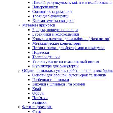
Півонії, ранункулюси, квіти магнолії і камелія
Паперові квіти
Соняшник та ромашки
Троянди з фоамірану
Хризантеми та гвоздіки
Металеві прикраси
Брадсы, люверсы и анкера
Бубенчики и колокольчики
Кольца и рамочки для альбомов ( блокнотов)
Металлические коннекторы
Петли и замки для фоторамок и шкатулок
Подвески
Топсы и фишки
Уголки , магниты и магнитный винил
Фурнитура для бижутерии
Обідки, шпильки, гумки, гребені і основи для брош
Основи для брошок, бутоньєрок та значків
Гребешки и шпильки
Заколки ( шпильки ) та основи
Краб
Обручі
Пов'язки
Резинки
Фетр та фоаміран
Фетр