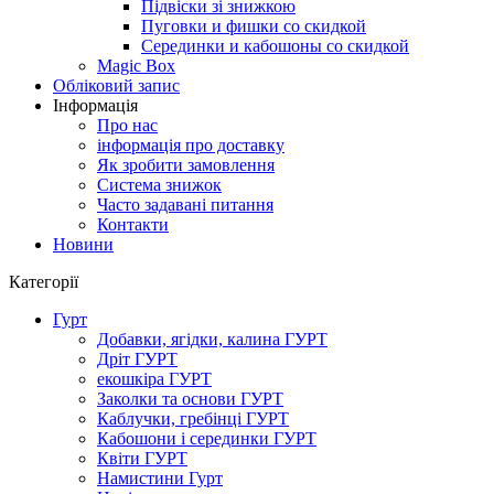
Підвіски зі знижкою
Пуговки и фишки со скидкой
Серединки и кабошоны со скидкой
Magic Box
Обліковий запис
Інформація
Про нас
інформація про доставку
Як зробити замовлення
Система знижок
Часто задавані питання
Контакти
Новини
Категорії
Гурт
Добавки, ягідки, калина ГУРТ
Дріт ГУРТ
екошкіра ГУРТ
Заколки та основи ГУРТ
Каблучки, гребінці ГУРТ
Кабошони і серединки ГУРТ
Квіти ГУРТ
Намистини Гурт