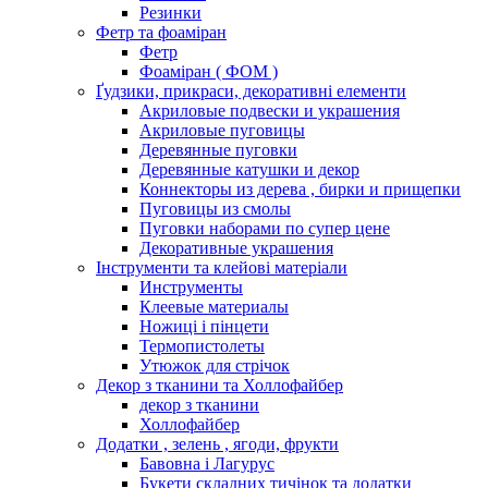
Резинки
Фетр та фоаміран
Фетр
Фоаміран ( ФОМ )
Ґудзики, прикраси, декоративні елементи
Акриловые подвески и украшения
Акриловые пуговицы
Деревянные пуговки
Деревянные катушки и декор
Коннекторы из дерева , бирки и прищепки
Пуговицы из смолы
Пуговки наборами по супер цене
Декоративные украшения
Інструменти та клейові матеріали
Инструменты
Клеевые материалы
Ножиці і пінцети
Термопистолеты
Утюжок для стрічок
Декор з тканини та Холлофайбер
декор з тканини
Холлофайбер
Додатки , зелень , ягоди, фрукти
Бавовна і Лагурус
Букети складних тичінок та додатки