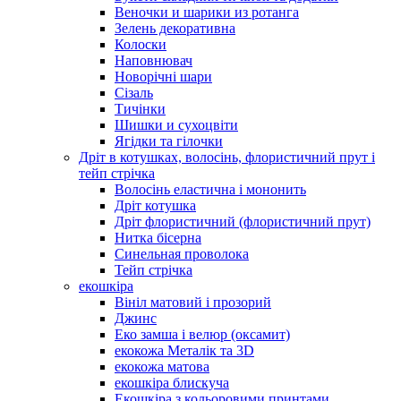
Веночки и шарики из ротанга
Зелень декоративна
Колоски
Наповнювач
Новорічні шари
Сізаль
Тичінки
Шишки и сухоцвіти
Ягідки та гілочки
Дріт в котушках, волосінь, флористичний прут і
тейп стрічка
Волосінь еластична і мононить
Дріт котушка
Дріт флористичний (флористичний прут)
Нитка бісерна
Синельная проволока
Тейп стрічка
екошкіра
Вініл матовий і прозорий
Джинс
Еко замша і велюр (оксамит)
екокожа Металік та 3D
екокожа матова
екошкіра блискуча
Екошкіра з кольоровими принтами