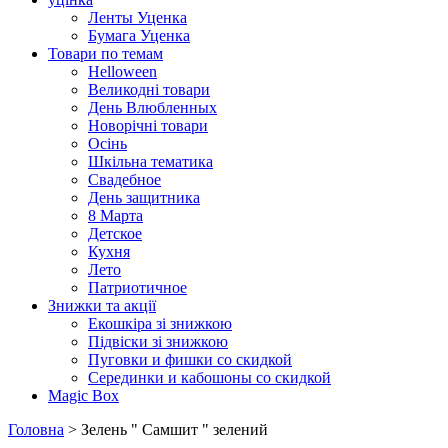
Ленты Уценка
Бумага Уценка
Товари по темам
Helloween
Великодні товари
День Влюбленных
Новорічні товари
Осінь
Шкільна тематика
Свадебное
День защитника
8 Марта
Детское
Кухня
Лето
Патриотичное
Знижки та акції
Екошкіра зі знижкою
Підвіски зі знижкою
Пуговки и фишки со скидкой
Серединки и кабошоны со скидкой
Magic Box
Головна
> Зелень " Самшит " зелений