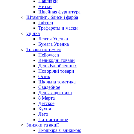
Нашивки
Нитки
Швейная фурнитура
Штампінг , блиск і фарба
Гліттер
Трафареты и маски
уцінка
Ленты Уценка
Бумага Уценка
Товари по темам
Helloween
Великодні товари
День Влюбленных
Новорічні товари
Осінь
Шкільна тематика
Свадебное
День защитника
8 Марта
Детское
Кухня
Лето
Патриотичное
Знижки та акції
Екошкіра зі знижкою