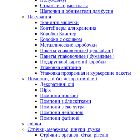
Стразы и термостразы
Шапочки и обниматели для бусин
Пакування
тканинні мішечки
Контейнеры для хранения
Коробка Блистер
Коробки с окошком
Металлические коробочки
Пакеты упаковочные ( целлофан )
Пакеты упаковочные ( бумажные )
Подарункові картонні коробки
Упаковка картонна
Упаковка прозрачная и курьерские пакеты
Помпони, пір'я і декоративні очі
Декоративні очі
Пір'я
Помпони норкові
Помпони з блискітками
Помпони з еко хутра
Помпони нейлонові
Помпони фатінові
свічки
Стрічки, мереживо, шнури, гумка
Стрічки з органзи, сітка, рігелін