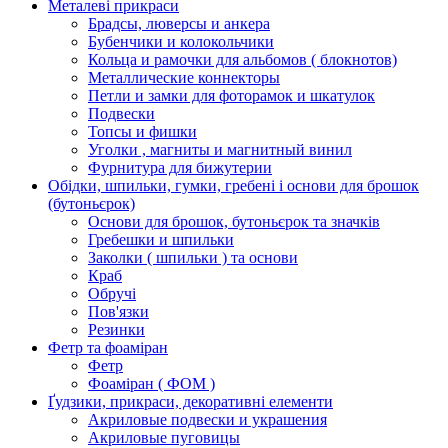
Металеві прикраси
Брадсы, люверсы и анкера
Бубенчики и колокольчики
Кольца и рамочки для альбомов ( блокнотов)
Металлические коннекторы
Петли и замки для фоторамок и шкатулок
Подвески
Топсы и фишки
Уголки , магниты и магнитный винил
Фурнитура для бижутерии
Обідки, шпильки, гумки, гребені і основи для брошок
(бутоньєрок)
Основи для брошок, бутоньєрок та значків
Гребешки и шпильки
Заколки ( шпильки ) та основи
Краб
Обручі
Пов'язки
Резинки
Фетр та фоаміран
Фетр
Фоаміран ( ФОМ )
Ґудзики, прикраси, декоративні елементи
Акриловые подвески и украшения
Акриловые пуговицы