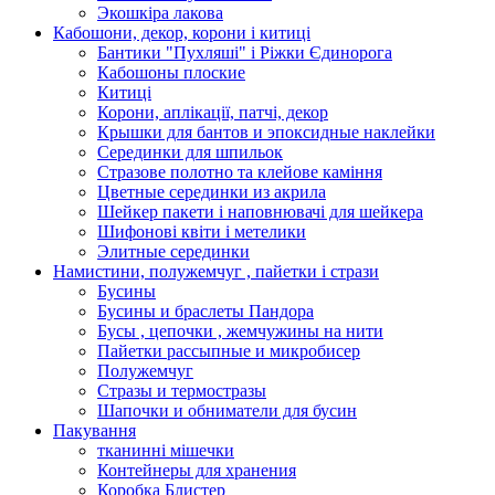
Экошкiра лакова
Кабошони, декор, корони і китиці
Бантики "Пухляші" і Ріжки Єдинорога
Кабошоны плоские
Китиці
Корони, аплікації, патчі, декор
Крышки для бантов и эпоксидные наклейки
Серединки для шпильок
Стразове полотно та клейове каміння
Цветные серединки из акрила
Шейкер пакети і наповнювачі для шейкера
Шифонові квіти і метелики
Элитные серединки
Намистини, полужемчуг , пайетки і стрази
Бусины
Бусины и браслеты Пандора
Бусы , цепочки , жемчужины на нити
Пайетки рассыпные и микробисер
Полужемчуг
Стразы и термостразы
Шапочки и обниматели для бусин
Пакування
тканинні мішечки
Контейнеры для хранения
Коробка Блистер