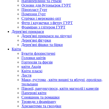
Напівперлини та стрази
Основи для бутоньєрок ГУРТ
Пінопласт Гурт
Помпони Гурт
Стрічки і мереживо опт
Фетр і кружечки з фетру ГУРТ
Фоаміран з глітером ГУРТ
Дерев'яні прикраси
Дерев'яні прикраси на ліпучці
Дерев'яні фігурки
Дерев'яні фішки та бірки
Квіти
Букети флористичні
Головки квітів
Гортензія та фрезія
квіти Акція
Квіти пласкі
Листя
Маки, еустома , квіти вишні та яблуні ,проліски,
тюльпани
Півонії, ранункулюси, квіти магнолії і камелія
Паперові квіти
Соняшник та ромашки
Троянди з фоамірану
Хризантеми та гвоздіки