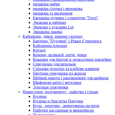
екошкіра омбре
екошкіра сіточка і мережива
екошкіра хз малюнком
Екошкіра хутряна і з принтом "Тигр"
Экокожа в наборах
Экокожа с куклами Lol
Экошкiра лакова
Кабошони, декор, корони і китиці
Бантики "Пухляші" і Ріжки Єдинорога
Кабошоны плоские
Китиці
Корони, аплікації, патчі, декор
Крышки для бантов и эпоксидные наклейки
Серединки для шпильок
Стразове полотно та клейове каміння
Цветные серединки из акрила
Шейкер пакети і наповнювачі для шейкера
Шифонові квіти і метелики
Элитные серединки
Намистини, полужемчуг , пайетки і стрази
Бусины
Бусины и браслеты Пандора
Бусы , цепочки , жемчужины на нити
Пайетки рассыпные и микробисер
Полужемчуг