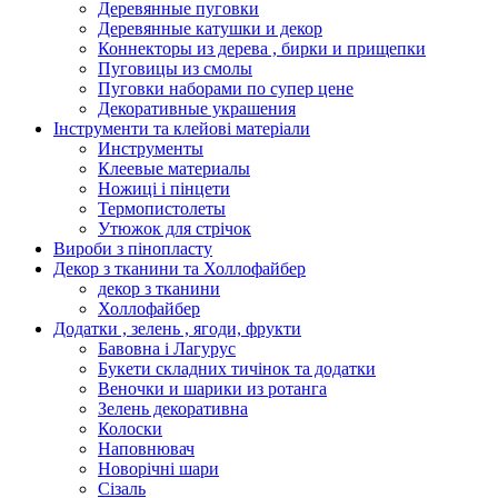
Деревянные пуговки
Деревянные катушки и декор
Коннекторы из дерева , бирки и прищепки
Пуговицы из смолы
Пуговки наборами по супер цене
Декоративные украшения
Інструменти та клейові матеріали
Инструменты
Клеевые материалы
Ножиці і пінцети
Термопистолеты
Утюжок для стрічок
Вироби з пінопласту
Декор з тканини та Холлофайбер
декор з тканини
Холлофайбер
Додатки , зелень , ягоди, фрукти
Бавовна і Лагурус
Букети складних тичінок та додатки
Веночки и шарики из ротанга
Зелень декоративна
Колоски
Наповнювач
Новорічні шари
Сізаль