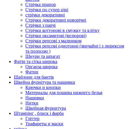
Стрічка прапор
Стрічки по супер ціні
стрічки декоративні
Стрічки декоративні новорічні
Стрічки з парчі
Стрічки коттонові в смужку та клітку
Стрічки оксамитові (велюрові)
Стрічки репсові з малюнком
Стрічки репсові однотонні (звичайні і з люрексом
та полосою )
Шнури та шпагат
Фатін та сітка широка
Органза широка
Фатин
Шаблони для бантів
Швейна фурнітура та нашивки
Крючки и кнопки
Материалы для пошива нижнего белья
Нашивки
Нитки
Швейная фурнитура
Штампінг , блиск і фарба
Гліттер
Трафареты и маски
уцінка