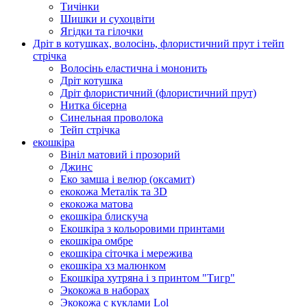
Тичінки
Шишки и сухоцвіти
Ягідки та гілочки
Дріт в котушках, волосінь, флористичний прут і тейп
стрічка
Волосінь еластична і мононить
Дріт котушка
Дріт флористичний (флористичний прут)
Нитка бісерна
Синельная проволока
Тейп стрічка
екошкіра
Вініл матовий і прозорий
Джинс
Еко замша і велюр (оксамит)
екокожа Металік та 3D
екокожа матова
екошкіра блискуча
Екошкіра з кольоровими принтами
екошкіра омбре
екошкіра сіточка і мережива
екошкіра хз малюнком
Екошкіра хутряна і з принтом "Тигр"
Экокожа в наборах
Экокожа с куклами Lol