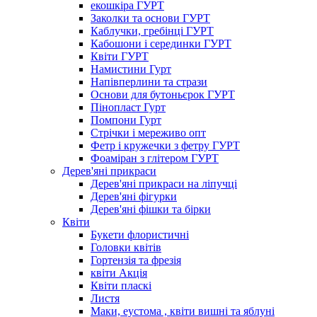
екошкіра ГУРТ
Заколки та основи ГУРТ
Каблучки, гребінці ГУРТ
Кабошони і серединки ГУРТ
Квіти ГУРТ
Намистини Гурт
Напівперлини та стрази
Основи для бутоньєрок ГУРТ
Пінопласт Гурт
Помпони Гурт
Стрічки і мереживо опт
Фетр і кружечки з фетру ГУРТ
Фоаміран з глітером ГУРТ
Дерев'яні прикраси
Дерев'яні прикраси на ліпучці
Дерев'яні фігурки
Дерев'яні фішки та бірки
Квіти
Букети флористичні
Головки квітів
Гортензія та фрезія
квіти Акція
Квіти пласкі
Листя
Маки, еустома , квіти вишні та яблуні