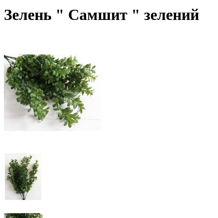
Зелень " Самшит " зелений