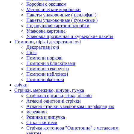
Коробки с окошком
Металлические коробочки
Пакеты упаковочные ( целлофан )
Пакеты упаковочные ( бумажные )
Подарункові картонні коробки
Упаковка картонна
Упаковка прозрачная и курьерские пакеты
Помпони, пір'я і декоративні очі
Декоративні очі
Пір'я
Помпони норкові
Помпони з блискітками
Помпони з еко хутра
Помпони нейлонові
Помпони фатінові
свічки
Стрічки, мереживо, шнури, гумка
Стрічки з органзи, сітка, рігелін
Атласні однотонні стрічки
Атласні стрічки з малюнком і перфорацією
мереживо
Резинка и липучка
Сітка з квітами
Стрічка коттонова "Однотонна" з металевим
кантом