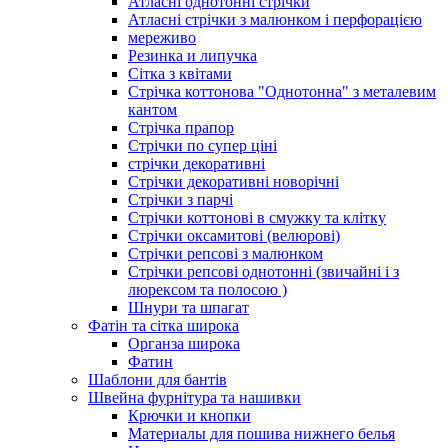
Атласні однотонні стрічки
Атласні стрічки з малюнком і перфорацією
мереживо
Резинка и липучка
Сітка з квітами
Стрічка коттонова "Однотонна" з металевим
кантом
Стрічка прапор
Стрічки по супер ціні
стрічки декоративні
Стрічки декоративні новорічні
Стрічки з парчі
Стрічки коттонові в смужку та клітку
Стрічки оксамитові (велюрові)
Стрічки репсові з малюнком
Стрічки репсові однотонні (звичайні і з
люрексом та полосою )
Шнури та шпагат
Фатін та сітка широка
Органза широка
Фатин
Шаблони для бантів
Швейна фурнітура та нашивки
Крючки и кнопки
Материалы для пошива нижнего белья