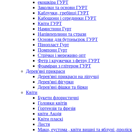
екошкіра ГУРТ
Заколки та основи ГУРТ
Каблучки, гребінці ГУРТ
Кабошони і серединки ГУРТ
Квіти ГУРТ
Намистини Гурт
Напівперлини та стрази
Основи для бутоньєрок ГУРТ
Пінопласт Гурт
Помпони Гурт
Стрічки і мереживо опт
Фетр і кружечки з фетру ГУРТ
Фоаміран з глітером ГУРТ
Дерев'яні прикраси
Дерев'яні прикраси на ліпучці
Дерев'яні фігурки
Дерев'яні фішки та бірки
Квіти
Букети флористичні
Головки квітів
Гортензія та фрезія
квіти Акція
Квіти пласкі
Листя
Маки, еустома , квіти вишні та яблуні ,проліс