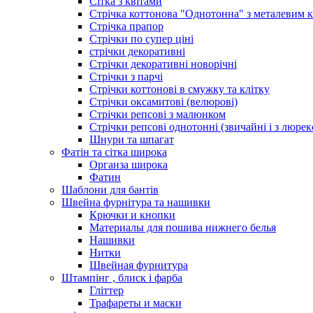
Сітка з квітами
Стрічка коттонова "Однотонна" з металевим 
Стрічка прапор
Стрічки по супер ціні
стрічки декоративні
Стрічки декоративні новорічні
Стрічки з парчі
Стрічки коттонові в смужку та клітку
Стрічки оксамитові (велюрові)
Стрічки репсові з малюнком
Стрічки репсові однотонні (звичайні і з люре
Шнури та шпагат
Фатін та сітка широка
Органза широка
Фатин
Шаблони для бантів
Швейна фурнітура та нашивки
Крючки и кнопки
Материалы для пошива нижнего белья
Нашивки
Нитки
Швейная фурнитура
Штампінг , блиск і фарба
Гліттер
Трафареты и маски