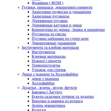
Фоаміран ( ФОМ )
Ґудзики, прикраси, декоративні елементи
Акриловые подвески и украшения
Акриловые пуговицы
Деревянные пуговки
Деревянные катушки и декор
Коннекторы из дерева , бирки и прищепки
Пуговицы из смолы
Пуговки наборами по супер цене
Декоративные украшения
Інструменти та клейові матеріали
Инструменты
Клеевые материалы
Ножиці і пінцети
Термопистолеты
Утюжок для стрічок
Декор з тканини та Холлофайбер
декор з тканини
Холлофайбер
Додатки , зелень , ягоди, фрукти
Бавовна і Лагурус
Букети складних тичінок та додатки
Веночки и шарики из ротанга
Зелень декоративна
Колоски