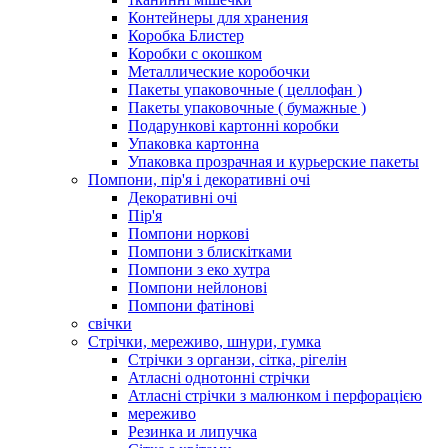
Контейнеры для хранения
Коробка Блистер
Коробки с окошком
Металлические коробочки
Пакеты упаковочные ( целлофан )
Пакеты упаковочные ( бумажные )
Подарункові картонні коробки
Упаковка картонна
Упаковка прозрачная и курьерские пакеты
Помпони, пір'я і декоративні очі
Декоративні очі
Пір'я
Помпони норкові
Помпони з блискітками
Помпони з еко хутра
Помпони нейлонові
Помпони фатінові
свічки
Стрічки, мереживо, шнури, гумка
Стрічки з органзи, сітка, рігелін
Атласні однотонні стрічки
Атласні стрічки з малюнком і перфорацією
мереживо
Резинка и липучка