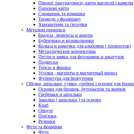
Півонії, ранункулюси, квіти магнолії і камелія
Паперові квіти
Соняшник та ромашки
Троянди з фоамірану
Хризантеми та гвоздіки
Металеві прикраси
Брадсы, люверсы и анкера
Бубенчики и колокольчики
Кольца и рамочки для альбомов ( блокнотов)
Металлические коннекторы
Петли и замки для фоторамок и шкатулок
Подвески
Топсы и фишки
Уголки , магниты и магнитный винил
Фурнитура для бижутерии
Обідки, шпильки, гумки, гребені і основи для брош
Основи для брошок, бутоньєрок та значків
Гребешки и шпильки
Заколки ( шпильки ) та основи
Краб
Обручі
Пов'язки
Резинки
Фетр та фоаміран
Фетр