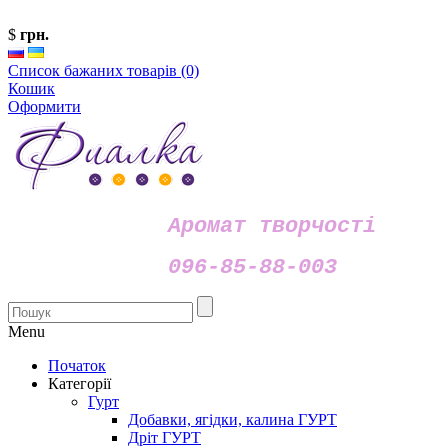
$
грн.
Список бажаних товарів (0)
Кошик
Оформити
Аромат творчості
096-85-88-003
Menu
Початок
Категорії
Гурт
Добавки, ягідки, калина ГУРТ
Дріт ГУРТ