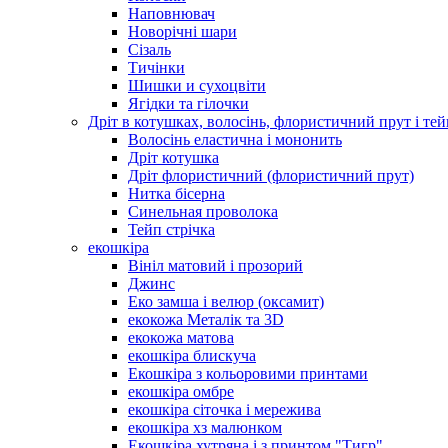
Наповнювач
Новорічні шари
Сізаль
Тичінки
Шишки и сухоцвіти
Ягідки та гілочки
Дріт в котушках, волосінь, флористичний прут і тей
Волосінь еластична і мононить
Дріт котушка
Дріт флористичний (флористичний прут)
Нитка бісерна
Синельная проволока
Тейп стрічка
екошкіра
Вініл матовий і прозорий
Джинс
Еко замша і велюр (оксамит)
екокожа Металік та 3D
екокожа матова
екошкіра блискуча
Екошкіра з кольоровими принтами
екошкіра омбре
екошкіра сіточка і мережива
екошкіра хз малюнком
Екошкіра хутряна і з принтом "Тигр"