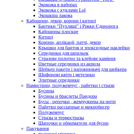
Экокожа в наборах
Экокожа с куклами Lol
Экошкiра лакова
Кабошони, декор, корони і китиці
Бантики "Пухляші" і Ріжки Єдинорога
Кабошоны плоские
Китиці
Корони, аплікації, патчі, декор
Крышки для бантов и эпоксидные наклейки
Серединки для шпильок
Стразове полотно та клейове каміння
Цветные серединки из акрила
Шейкер пакети і наповнювачі для шейкера
Шифонові квіти і метелики
Элитные серединки
Намистини, полужемчуг , пайетки і стрази
Бусины
Бусины и браслеты Пандора
Бусы , цепочки , жемчужины на нити
Пайетки рассыпные и микробисер
Полужемчуг
Стразы и термостразы
Шапочки и обниматели для бусин
Пакування
тканинні мішечки