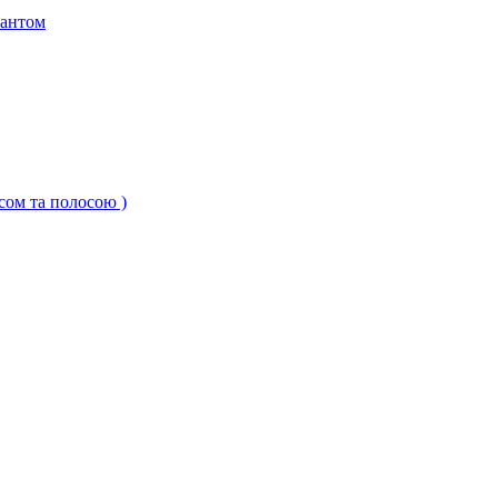
кантом
ксом та полосою )