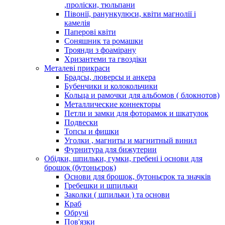
,проліски, тюльпани
Півонії, ранункулюси, квіти магнолії і
камелія
Паперові квіти
Соняшник та ромашки
Троянди з фоамірану
Хризантеми та гвоздіки
Металеві прикраси
Брадсы, люверсы и анкера
Бубенчики и колокольчики
Кольца и рамочки для альбомов ( блокнотов)
Металлические коннекторы
Петли и замки для фоторамок и шкатулок
Подвески
Топсы и фишки
Уголки , магниты и магнитный винил
Фурнитура для бижутерии
Обідки, шпильки, гумки, гребені і основи для
брошок (бутоньєрок)
Основи для брошок, бутоньєрок та значків
Гребешки и шпильки
Заколки ( шпильки ) та основи
Краб
Обручі
Пов'язки