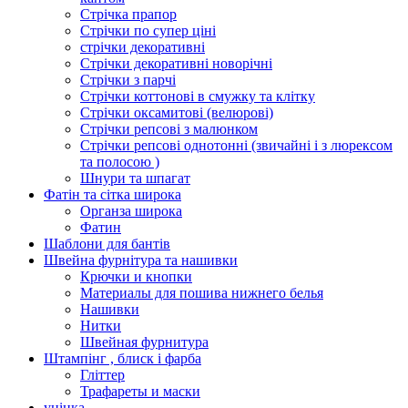
Стрічка прапор
Стрічки по супер ціні
стрічки декоративні
Стрічки декоративні новорічні
Стрічки з парчі
Стрічки коттонові в смужку та клітку
Стрічки оксамитові (велюрові)
Стрічки репсові з малюнком
Стрічки репсові однотонні (звичайні і з люрексом
та полосою )
Шнури та шпагат
Фатін та сітка широка
Органза широка
Фатин
Шаблони для бантів
Швейна фурнітура та нашивки
Крючки и кнопки
Материалы для пошива нижнего белья
Нашивки
Нитки
Швейная фурнитура
Штампінг , блиск і фарба
Гліттер
Трафареты и маски
уцінка