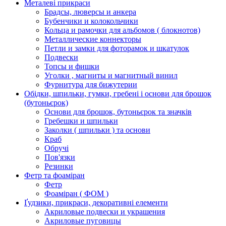
Металеві прикраси
Брадсы, люверсы и анкера
Бубенчики и колокольчики
Кольца и рамочки для альбомов ( блокнотов)
Металлические коннекторы
Петли и замки для фоторамок и шкатулок
Подвески
Топсы и фишки
Уголки , магниты и магнитный винил
Фурнитура для бижутерии
Обідки, шпильки, гумки, гребені і основи для брошок
(бутоньєрок)
Основи для брошок, бутоньєрок та значків
Гребешки и шпильки
Заколки ( шпильки ) та основи
Краб
Обручі
Пов'язки
Резинки
Фетр та фоаміран
Фетр
Фоаміран ( ФОМ )
Ґудзики, прикраси, декоративні елементи
Акриловые подвески и украшения
Акриловые пуговицы