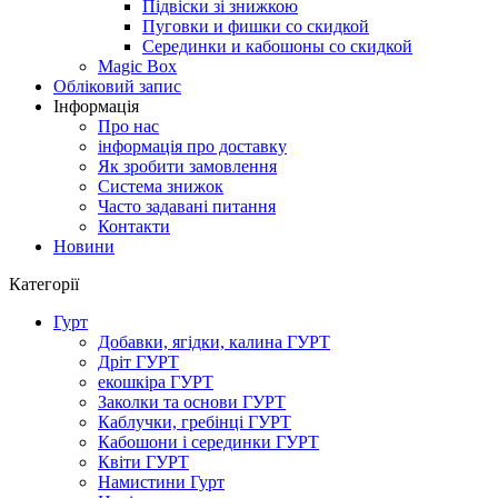
Підвіски зі знижкою
Пуговки и фишки со скидкой
Серединки и кабошоны со скидкой
Magic Box
Обліковий запис
Інформація
Про нас
інформація про доставку
Як зробити замовлення
Система знижок
Часто задавані питання
Контакти
Новини
Категорії
Гурт
Добавки, ягідки, калина ГУРТ
Дріт ГУРТ
екошкіра ГУРТ
Заколки та основи ГУРТ
Каблучки, гребінці ГУРТ
Кабошони і серединки ГУРТ
Квіти ГУРТ
Намистини Гурт