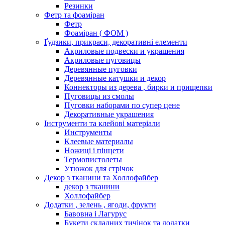
Резинки
Фетр та фоаміран
Фетр
Фоаміран ( ФОМ )
Ґудзики, прикраси, декоративні елементи
Акриловые подвески и украшения
Акриловые пуговицы
Деревянные пуговки
Деревянные катушки и декор
Коннекторы из дерева , бирки и прищепки
Пуговицы из смолы
Пуговки наборами по супер цене
Декоративные украшения
Інструменти та клейові матеріали
Инструменты
Клеевые материалы
Ножиці і пінцети
Термопистолеты
Утюжок для стрічок
Декор з тканини та Холлофайбер
декор з тканини
Холлофайбер
Додатки , зелень , ягоди, фрукти
Бавовна і Лагурус
Букети складних тичінок та додатки