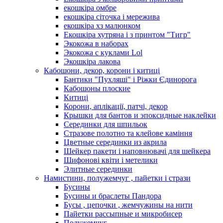
екошкіра омбре
екошкіра сіточка і мережива
екошкіра хз малюнком
Екошкіра хутряна і з принтом "Тигр"
Экокожа в наборах
Экокожа с куклами Lol
Экошкiра лакова
Кабошони, декор, корони і китиці
Бантики "Пухляші" і Ріжки Єдинорога
Кабошоны плоские
Китиці
Корони, аплікації, патчі, декор
Крышки для бантов и эпоксидные наклейки
Серединки для шпильок
Стразове полотно та клейове каміння
Цветные серединки из акрила
Шейкер пакети і наповнювачі для шейкера
Шифонові квіти і метелики
Элитные серединки
Намистини, полужемчуг , пайетки і стрази
Бусины
Бусины и браслеты Пандора
Бусы , цепочки , жемчужины на нити
Пайетки рассыпные и микробисер
Полужемчуг