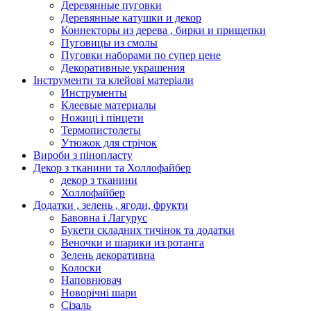
Деревянные пуговки
Деревянные катушки и декор
Коннекторы из дерева , бирки и прищепки
Пуговицы из смолы
Пуговки наборами по супер цене
Декоративные украшения
Інструменти та клейові матеріали
Инструменты
Клеевые материалы
Ножиці і пінцети
Термопистолеты
Утюжок для стрічок
Вироби з пінопласту
Декор з тканини та Холлофайбер
декор з тканини
Холлофайбер
Додатки , зелень , ягоди, фрукти
Бавовна і Лагурус
Букети складних тичінок та додатки
Веночки и шарики из ротанга
Зелень декоративна
Колоски
Наповнювач
Новорічні шари
Сізаль