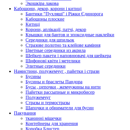
Экошкiра лакова
Кабошони, декор, корони і китиці
Бантики "Пухляші" і Ріжки Єдинорога
Кабошоны плоские
Китиці
Корони, аплікації, патчі, декор
Крышки для бантов и эпоксидные наклейки
Серединки для шпильок
Стразове полотно та клейове каміння
Цветные серединки из акрила
Шейкер пакети і наповнювачі для шейкера
Шифонові квіти і метелики
Элитные серединки
Намистини, полужемчуг , пайетки і стрази
Бусины
Бусины и браслеты Пандора
Бусы , цепочки , жемчужины на нити
Пайетки рассыпные и микробисер
Полужемчуг
Стразы и термостразы
Шапочки и обниматели для бусин
Пакування
тканинні мішечки
Контейнеры для хранения
Коробка Блистер