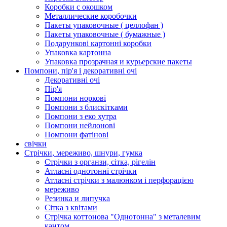
Коробки с окошком
Металлические коробочки
Пакеты упаковочные ( целлофан )
Пакеты упаковочные ( бумажные )
Подарункові картонні коробки
Упаковка картонна
Упаковка прозрачная и курьерские пакеты
Помпони, пір'я і декоративні очі
Декоративні очі
Пір'я
Помпони норкові
Помпони з блискітками
Помпони з еко хутра
Помпони нейлонові
Помпони фатінові
свічки
Стрічки, мереживо, шнури, гумка
Стрічки з органзи, сітка, рігелін
Атласні однотонні стрічки
Атласні стрічки з малюнком і перфорацією
мереживо
Резинка и липучка
Сітка з квітами
Стрічка коттонова "Однотонна" з металевим
кантом