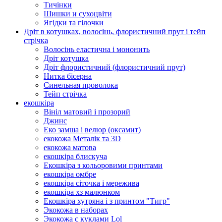
Тичінки
Шишки и сухоцвіти
Ягідки та гілочки
Дріт в котушках, волосінь, флористичний прут і тейп
стрічка
Волосінь еластична і мононить
Дріт котушка
Дріт флористичний (флористичний прут)
Нитка бісерна
Синельная проволока
Тейп стрічка
екошкіра
Вініл матовий і прозорий
Джинс
Еко замша і велюр (оксамит)
екокожа Металік та 3D
екокожа матова
екошкіра блискуча
Екошкіра з кольоровими принтами
екошкіра омбре
екошкіра сіточка і мережива
екошкіра хз малюнком
Екошкіра хутряна і з принтом "Тигр"
Экокожа в наборах
Экокожа с куклами Lol