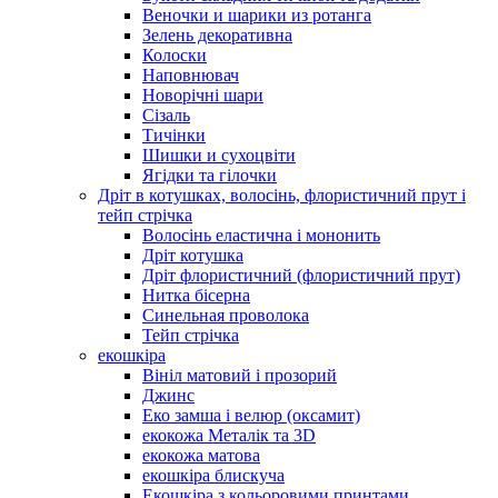
Веночки и шарики из ротанга
Зелень декоративна
Колоски
Наповнювач
Новорічні шари
Сізаль
Тичінки
Шишки и сухоцвіти
Ягідки та гілочки
Дріт в котушках, волосінь, флористичний прут і
тейп стрічка
Волосінь еластична і мононить
Дріт котушка
Дріт флористичний (флористичний прут)
Нитка бісерна
Синельная проволока
Тейп стрічка
екошкіра
Вініл матовий і прозорий
Джинс
Еко замша і велюр (оксамит)
екокожа Металік та 3D
екокожа матова
екошкіра блискуча
Екошкіра з кольоровими принтами