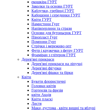
екошкіра ГУРТ
Заколки та основи ГУРТ
Каблучки, гребінці ГУРТ
Кабошони і серединки ГУРТ
Квіти ГУРТ
Намистини Гурт
Напівперлини та стрази
Основи для бутоньєрок ГУРТ
Пінопласт Гурт
Помпони Гурт
Стрічки і мереживо опт
Фетр і кружечки з фетру ГУРТ
Фоаміран з глітером ГУРТ
Дерев'яні прикраси
Дерев'яні прикраси на ліпучці
Дерев'яні фігурки
Дерев'яні фішки та бірки
Квіти
Букети флористичні
Головки квітів
Гортензія та фрезія
квіти Акція
Квіти пласкі
Листя
Маки, еустома , квіти вишні та яблуні