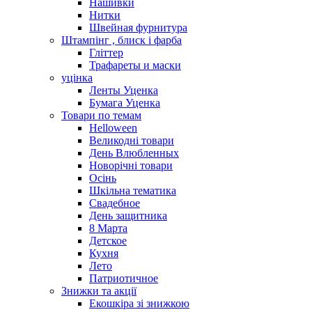
Нашивки
Нитки
Швейная фурнитура
Штампінг , блиск і фарба
Гліттер
Трафареты и маски
уцінка
Ленты Уценка
Бумага Уценка
Товари по темам
Helloween
Великодні товари
День Влюбленных
Новорічні товари
Осінь
Шкільна тематика
Свадебное
День защитника
8 Марта
Детское
Кухня
Лето
Патриотичное
Знижки та акції
Екошкіра зі знижкою