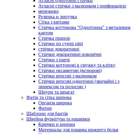
Атласні однотонні стрічки
Атласні стрічки з малюнком і перфорацією
мереживо
Резинка и липучка
Сітка з квітами
Стрічка коттонова "Однотонна" з металевим
кантом
Стрічка прапор
Стрічки по супер ціні
стрічки декоративні
Стрічки декоративні новорічні
Стрічки з парчі
Стрічки коттонові в смужку та клітку
Стрічки оксамитові (велюрові)
Стрічки репсові з малюнком
Стрічки репсові однотонні (звичайні і з
люрексом та полосою )
Шнури та шпагат
Фатін та сітка широка
Органза широка
Фатин
Шаблони для бантів
Швейна фурнітура та нашивки
Крючки и кнопки
Материалы для пошива нижнего белья