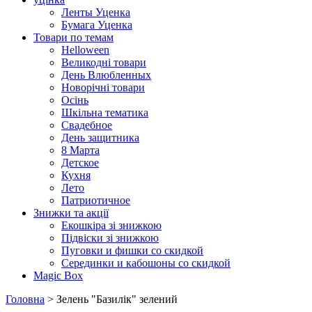
Ленты Уценка
Бумага Уценка
Товари по темам
Helloween
Великодні товари
День Влюбленных
Новорічні товари
Осінь
Шкільна тематика
Свадебное
День защитника
8 Марта
Детское
Кухня
Лето
Патриотичное
Знижки та акції
Екошкіра зі знижкою
Підвіски зі знижкою
Пуговки и фишки со скидкой
Серединки и кабошоны со скидкой
Magic Box
Головна
> Зелень "Базилік" зелений