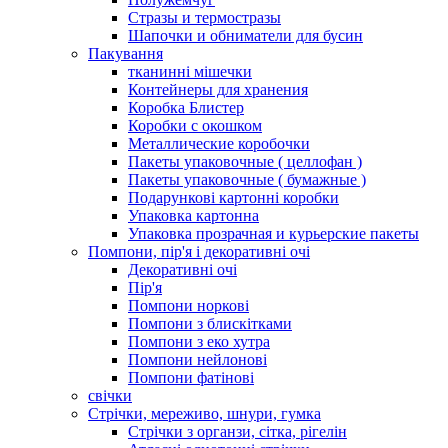
Стразы и термостразы
Шапочки и обниматели для бусин
Пакування
тканинні мішечки
Контейнеры для хранения
Коробка Блистер
Коробки с окошком
Металлические коробочки
Пакеты упаковочные ( целлофан )
Пакеты упаковочные ( бумажные )
Подарункові картонні коробки
Упаковка картонна
Упаковка прозрачная и курьерские пакеты
Помпони, пір'я і декоративні очі
Декоративні очі
Пір'я
Помпони норкові
Помпони з блискітками
Помпони з еко хутра
Помпони нейлонові
Помпони фатінові
свічки
Стрічки, мереживо, шнури, гумка
Стрічки з органзи, сітка, рігелін