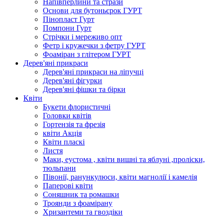
Напівперлини та стрази
Основи для бутоньєрок ГУРТ
Пінопласт Гурт
Помпони Гурт
Стрічки і мереживо опт
Фетр і кружечки з фетру ГУРТ
Фоаміран з глітером ГУРТ
Дерев'яні прикраси
Дерев'яні прикраси на ліпучці
Дерев'яні фігурки
Дерев'яні фішки та бірки
Квіти
Букети флористичні
Головки квітів
Гортензія та фрезія
квіти Акція
Квіти пласкі
Листя
Маки, еустома , квіти вишні та яблуні ,проліски,
тюльпани
Півонії, ранункулюси, квіти магнолії і камелія
Паперові квіти
Соняшник та ромашки
Троянди з фоамірану
Хризантеми та гвоздіки