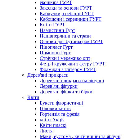
екошкіра ГУРТ
Заколки та основи ГУРТ
Каблучки, гребінці ГУРТ
Кабошони і серединки ГУРТ
Квіти ГУРТ
Намистини Гурт
Напівперлини та стрази
Основи для бутоньєрок ГУРТ
Пінопласт Гурт
Помпони Гурт
Стрічки і мереживо опт
Фетр і кружечки з фетру ГУРТ
Фоаміран з глітером ГУРТ
Дерев'яні прикраси
Дерев'яні прикраси на ліпучці
Дерев'яні фігурки
Дерев'яні фішки та бірки
Квіти
Букети флористичні
Головки квітів
Гортензія та фрезія
квіти Акція
Квіти пласкі
Листя
Маки, еустома , квіти вишні та яблуні