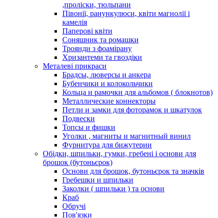
,проліски, тюльпани
Півонії, ранункулюси, квіти магнолії і
камелія
Паперові квіти
Соняшник та ромашки
Троянди з фоамірану
Хризантеми та гвоздіки
Металеві прикраси
Брадсы, люверсы и анкера
Бубенчики и колокольчики
Кольца и рамочки для альбомов ( блокнотов)
Металлические коннекторы
Петли и замки для фоторамок и шкатулок
Подвески
Топсы и фишки
Уголки , магниты и магнитный винил
Фурнитура для бижутерии
Обідки, шпильки, гумки, гребені і основи для
брошок (бутоньєрок)
Основи для брошок, бутоньєрок та значків
Гребешки и шпильки
Заколки ( шпильки ) та основи
Краб
Обручі
Пов'язки