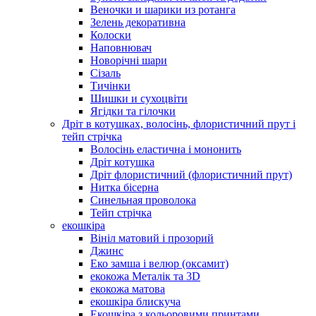
Веночки и шарики из ротанга
Зелень декоративна
Колоски
Наповнювач
Новорічні шари
Сізаль
Тичінки
Шишки и сухоцвіти
Ягідки та гілочки
Дріт в котушках, волосінь, флористичний прут і
тейп стрічка
Волосінь еластична і мононить
Дріт котушка
Дріт флористичний (флористичний прут)
Нитка бісерна
Синельная проволока
Тейп стрічка
екошкіра
Вініл матовий і прозорий
Джинс
Еко замша і велюр (оксамит)
екокожа Металік та 3D
екокожа матова
екошкіра блискуча
Екошкіра з кольоровими принтами