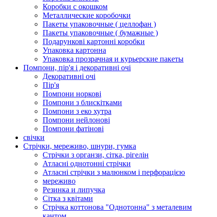
Коробки с окошком
Металлические коробочки
Пакеты упаковочные ( целлофан )
Пакеты упаковочные ( бумажные )
Подарункові картонні коробки
Упаковка картонна
Упаковка прозрачная и курьерские пакеты
Помпони, пір'я і декоративні очі
Декоративні очі
Пір'я
Помпони норкові
Помпони з блискітками
Помпони з еко хутра
Помпони нейлонові
Помпони фатінові
свічки
Стрічки, мереживо, шнури, гумка
Стрічки з органзи, сітка, рігелін
Атласні однотонні стрічки
Атласні стрічки з малюнком і перфорацією
мереживо
Резинка и липучка
Сітка з квітами
Стрічка коттонова "Однотонна" з металевим
кантом