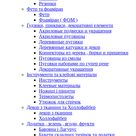
Резинки
Фетр та фоаміран
Фетр
Фоаміран ( ФОМ )
Ґудзики, прикраси, декоративні елементи
Акриловые подвески и украшения
Акриловые пуговицы
Деревянные пуговки
Деревянные катушки и декор
Коннекторы из дерева , бирки и прищепки
Пуговицы из смолы
Пуговки наборами по супер цене
Декоративные украшения
Інструменти та клейові матеріали
Инструменты
Клеевые материалы
Ножиці і пінцети
Термопистолеты
Утюжок для стрічок
Декор з тканини та Холлофайбер
декор з тканини
Холлофайбер
Додатки , зелень , ягоди, фрукти
Бавовна і Лагурус
Букети складних тичінок та додатки