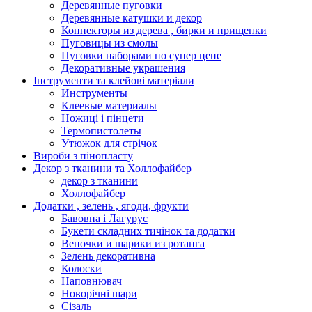
Деревянные пуговки
Деревянные катушки и декор
Коннекторы из дерева , бирки и прищепки
Пуговицы из смолы
Пуговки наборами по супер цене
Декоративные украшения
Інструменти та клейові матеріали
Инструменты
Клеевые материалы
Ножиці і пінцети
Термопистолеты
Утюжок для стрічок
Вироби з пінопласту
Декор з тканини та Холлофайбер
декор з тканини
Холлофайбер
Додатки , зелень , ягоди, фрукти
Бавовна і Лагурус
Букети складних тичінок та додатки
Веночки и шарики из ротанга
Зелень декоративна
Колоски
Наповнювач
Новорічні шари
Сізаль