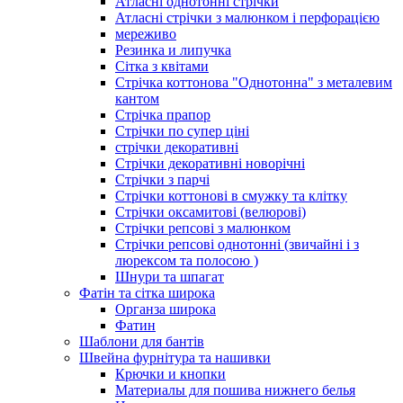
Атласні однотонні стрічки
Атласні стрічки з малюнком і перфорацією
мереживо
Резинка и липучка
Сітка з квітами
Стрічка коттонова "Однотонна" з металевим
кантом
Стрічка прапор
Стрічки по супер ціні
стрічки декоративні
Стрічки декоративні новорічні
Стрічки з парчі
Стрічки коттонові в смужку та клітку
Стрічки оксамитові (велюрові)
Стрічки репсові з малюнком
Стрічки репсові однотонні (звичайні і з
люрексом та полосою )
Шнури та шпагат
Фатін та сітка широка
Органза широка
Фатин
Шаблони для бантів
Швейна фурнітура та нашивки
Крючки и кнопки
Материалы для пошива нижнего белья