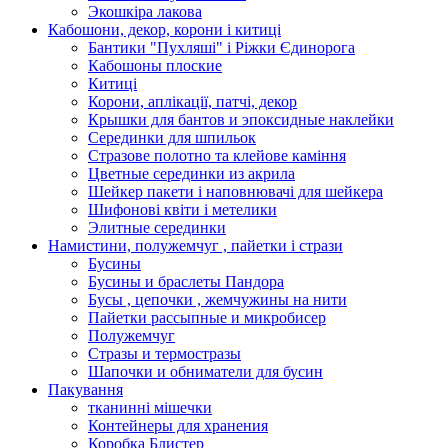
Экошкiра лакова
Кабошони, декор, корони і китиці
Бантики "Пухляші" і Ріжки Єдинорога
Кабошоны плоские
Китиці
Корони, аплікації, патчі, декор
Крышки для бантов и эпоксидные наклейки
Серединки для шпильок
Стразове полотно та клейове каміння
Цветные серединки из акрила
Шейкер пакети і наповнювачі для шейкера
Шифонові квіти і метелики
Элитные серединки
Намистини, полужемчуг , пайетки і стрази
Бусины
Бусины и браслеты Пандора
Бусы , цепочки , жемчужины на нити
Пайетки рассыпные и микробисер
Полужемчуг
Стразы и термостразы
Шапочки и обниматели для бусин
Пакування
тканинні мішечки
Контейнеры для хранения
Коробка Блистер