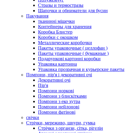
Стразы и термостразы
Шапочки и обниматели для бусин
Пакування
тканинні мішечки
Контейнеры для хранения
Коробка Блистер
Коробки с окошком
Металлические коробочки
Пакеты упаковочные ( целлофан )
Пакеты упаковочные ( бумажные )
Подарункові картонні коробки
Упаковка картонна
Упаковка прозрачная и курьерские пакеты
Помпони, пір'я і декоративні очі
Декоративні очі
Пір'я
Помпони норкові
Помпони з блискітками
Помпони з еко хутра
Помпони нейлонові
Помпони фатінові
свічки
Стрічки, мереживо, шнури, гумка
Стрічки з органзи, сітка, рігелін