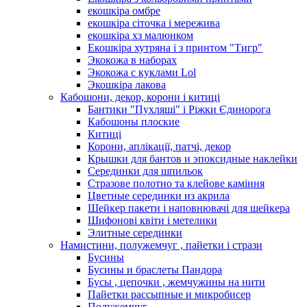
екошкіра омбре
екошкіра сіточка і мережива
екошкіра хз малюнком
Екошкіра хутряна і з принтом "Тигр"
Экокожа в наборах
Экокожа с куклами Lol
Экошкiра лакова
Кабошони, декор, корони і китиці
Бантики "Пухляші" і Ріжки Єдинорога
Кабошоны плоские
Китиці
Корони, аплікації, патчі, декор
Крышки для бантов и эпоксидные наклейки
Серединки для шпильок
Стразове полотно та клейове каміння
Цветные серединки из акрила
Шейкер пакети і наповнювачі для шейкера
Шифонові квіти і метелики
Элитные серединки
Намистини, полужемчуг , пайетки і стрази
Бусины
Бусины и браслеты Пандора
Бусы , цепочки , жемчужины на нити
Пайетки рассыпные и микробисер
Полужемчуг