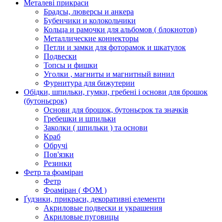
Металеві прикраси
Брадсы, люверсы и анкера
Бубенчики и колокольчики
Кольца и рамочки для альбомов ( блокнотов)
Металлические коннекторы
Петли и замки для фоторамок и шкатулок
Подвески
Топсы и фишки
Уголки , магниты и магнитный винил
Фурнитура для бижутерии
Обідки, шпильки, гумки, гребені і основи для брошок
(бутоньєрок)
Основи для брошок, бутоньєрок та значків
Гребешки и шпильки
Заколки ( шпильки ) та основи
Краб
Обручі
Пов'язки
Резинки
Фетр та фоаміран
Фетр
Фоаміран ( ФОМ )
Ґудзики, прикраси, декоративні елементи
Акриловые подвески и украшения
Акриловые пуговицы