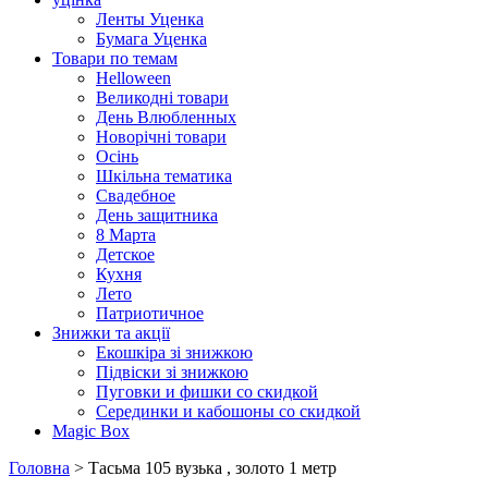
Ленты Уценка
Бумага Уценка
Товари по темам
Helloween
Великодні товари
День Влюбленных
Новорічні товари
Осінь
Шкільна тематика
Свадебное
День защитника
8 Марта
Детское
Кухня
Лето
Патриотичное
Знижки та акції
Екошкіра зі знижкою
Підвіски зі знижкою
Пуговки и фишки со скидкой
Серединки и кабошоны со скидкой
Magic Box
Головна
> Тасьма 105 вузька , золото 1 метр