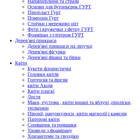
Напівперлини та стрази
Основи для бутоньєрок ГУРТ
Пінопласт Гурт
Помпони Гурт
Стрічки і мереживо опт
Фетр і кружечки з фетру ГУРТ
Фоаміран з глітером ГУРТ
Дерев'яні прикраси
Дерев'яні прикраси на ліпучці
Дерев'яні фігурки
Дерев'яні фішки та бірки
Квіти
Букети флористичні
Головки квітів
Гортензія та фрезія
квіти Акція
Квіти пласкі
Листя
Маки, еустома , квіти вишні та яблуні ,проліски,
тюльпани
Півонії, ранункулюси, квіти магнолії і камелія
Паперові квіти
Соняшник та ромашки
Троянди з фоамірану
Хризантеми та гвоздіки