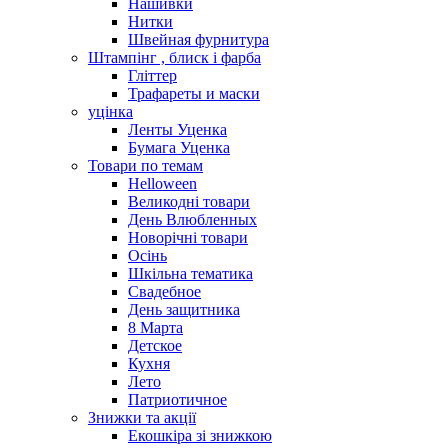
Нашивки
Нитки
Швейная фурнитура
Штампінг , блиск і фарба
Гліттер
Трафареты и маски
уцінка
Ленты Уценка
Бумага Уценка
Товари по темам
Helloween
Великодні товари
День Влюбленных
Новорічні товари
Осінь
Шкільна тематика
Свадебное
День защитника
8 Марта
Детское
Кухня
Лето
Патриотичное
Знижки та акції
Екошкіра зі знижкою