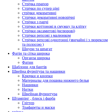
Стрічка прапор
Стрічки по супер ціні
стрічки декоративні
Стрічки декоративні новорічні
Стрічки з парчі
Стрічки коттонові в смужку та клітку
Стрічки оксамитові (велюрові)
Стрічки репсові з малюнком
Стрічки репсові однотонні (звичайні і з люрексом
та полосою )
Шнури та шпагат
Фатін та сітка широка
Органза широка
Фатин
Шаблони для бантів
Швейна фурнітура та нашивки
Крючки и кнопки
Материалы для пошива нижнего белья
Нашивки
Нитки
Швейная фурнитура
Штампінг , блиск і фарба
Гліттер
Трафареты и маски
уцінка