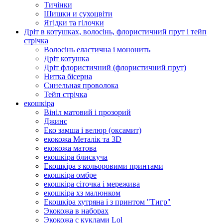
Тичінки
Шишки и сухоцвіти
Ягідки та гілочки
Дріт в котушках, волосінь, флористичний прут і тейп
стрічка
Волосінь еластична і мононить
Дріт котушка
Дріт флористичний (флористичний прут)
Нитка бісерна
Синельная проволока
Тейп стрічка
екошкіра
Вініл матовий і прозорий
Джинс
Еко замша і велюр (оксамит)
екокожа Металік та 3D
екокожа матова
екошкіра блискуча
Екошкіра з кольоровими принтами
екошкіра омбре
екошкіра сіточка і мережива
екошкіра хз малюнком
Екошкіра хутряна і з принтом "Тигр"
Экокожа в наборах
Экокожа с куклами Lol