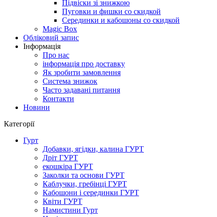
Підвіски зі знижкою
Пуговки и фишки со скидкой
Серединки и кабошоны со скидкой
Magic Box
Обліковий запис
Інформація
Про нас
інформація про доставку
Як зробити замовлення
Система знижок
Часто задавані питання
Контакти
Новини
Категорії
Гурт
Добавки, ягідки, калина ГУРТ
Дріт ГУРТ
екошкіра ГУРТ
Заколки та основи ГУРТ
Каблучки, гребінці ГУРТ
Кабошони і серединки ГУРТ
Квіти ГУРТ
Намистини Гурт