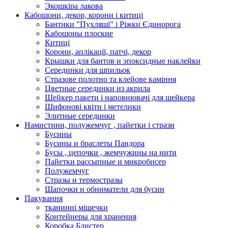
Экошкiра лакова
Кабошони, декор, корони і китиці
Бантики "Пухляші" і Ріжки Єдинорога
Кабошоны плоские
Китиці
Корони, аплікації, патчі, декор
Крышки для бантов и эпоксидные наклейки
Серединки для шпильок
Стразове полотно та клейове каміння
Цветные серединки из акрила
Шейкер пакети і наповнювачі для шейкера
Шифонові квіти і метелики
Элитные серединки
Намистини, полужемчуг , пайетки і стрази
Бусины
Бусины и браслеты Пандора
Бусы , цепочки , жемчужины на нити
Пайетки рассыпные и микробисер
Полужемчуг
Стразы и термостразы
Шапочки и обниматели для бусин
Пакування
тканинні мішечки
Контейнеры для хранения
Коробка Блистер