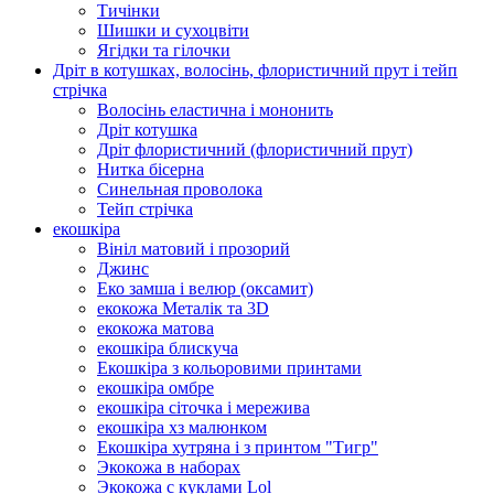
Тичінки
Шишки и сухоцвіти
Ягідки та гілочки
Дріт в котушках, волосінь, флористичний прут і тейп
стрічка
Волосінь еластична і мононить
Дріт котушка
Дріт флористичний (флористичний прут)
Нитка бісерна
Синельная проволока
Тейп стрічка
екошкіра
Вініл матовий і прозорий
Джинс
Еко замша і велюр (оксамит)
екокожа Металік та 3D
екокожа матова
екошкіра блискуча
Екошкіра з кольоровими принтами
екошкіра омбре
екошкіра сіточка і мережива
екошкіра хз малюнком
Екошкіра хутряна і з принтом "Тигр"
Экокожа в наборах
Экокожа с куклами Lol