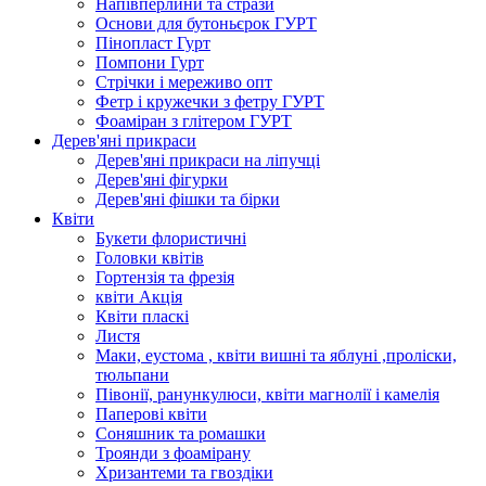
Напівперлини та стрази
Основи для бутоньєрок ГУРТ
Пінопласт Гурт
Помпони Гурт
Стрічки і мереживо опт
Фетр і кружечки з фетру ГУРТ
Фоаміран з глітером ГУРТ
Дерев'яні прикраси
Дерев'яні прикраси на ліпучці
Дерев'яні фігурки
Дерев'яні фішки та бірки
Квіти
Букети флористичні
Головки квітів
Гортензія та фрезія
квіти Акція
Квіти пласкі
Листя
Маки, еустома , квіти вишні та яблуні ,проліски,
тюльпани
Півонії, ранункулюси, квіти магнолії і камелія
Паперові квіти
Соняшник та ромашки
Троянди з фоамірану
Хризантеми та гвоздіки