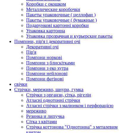
Коробки с окошком
Металлические коробочки
Пакеты упаковочные ( целлофан )
Пакеты упаковочные ( бумажные )
Подарункові картонні коробки
Упаковка картонна
Упаковка прозрачная и курьерские пакеты
Помпони, пір'я і декоративні очі
Декоративні очі
Пір'я
Помпони норкові
Помпони з блискітками
Помпони з еко хутра
Помпони нейлонові
Помпони фатінові
свічки
Стрічки, мереживо, шнури, гумка
Стрічки з органзи, сітка, рігелін
Атласні однотонні стрічки
Атласні стрічки з малюнком і перфорацією
мереживо
Резинка и липучка
Сітка з квітами
Стрічка коттонова "Однотонна" з металевим
кантом