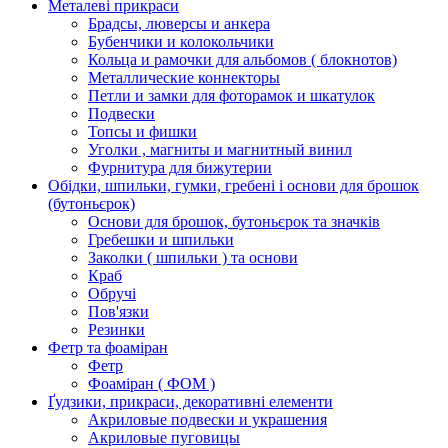
Металеві прикраси
Брадсы, люверсы и анкера
Бубенчики и колокольчики
Кольца и рамочки для альбомов ( блокнотов)
Металлические коннекторы
Петли и замки для фоторамок и шкатулок
Подвески
Топсы и фишки
Уголки , магниты и магнитный винил
Фурнитура для бижутерии
Обідки, шпильки, гумки, гребені і основи для брошок
(бутоньєрок)
Основи для брошок, бутоньєрок та значків
Гребешки и шпильки
Заколки ( шпильки ) та основи
Краб
Обручі
Пов'язки
Резинки
Фетр та фоаміран
Фетр
Фоаміран ( ФОМ )
Ґудзики, прикраси, декоративні елементи
Акриловые подвески и украшения
Акриловые пуговицы