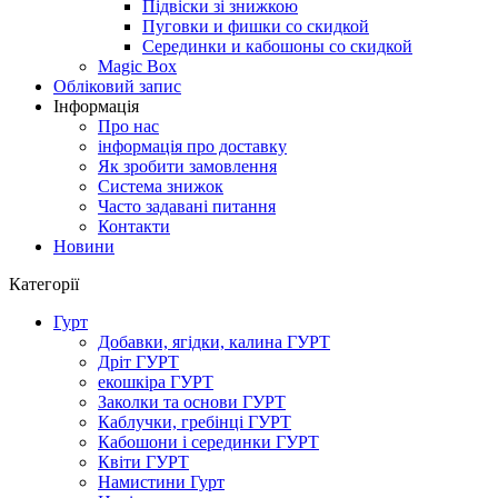
Підвіски зі знижкою
Пуговки и фишки со скидкой
Серединки и кабошоны со скидкой
Magic Box
Обліковий запис
Інформація
Про нас
інформація про доставку
Як зробити замовлення
Система знижок
Часто задавані питання
Контакти
Новини
Категорії
Гурт
Добавки, ягідки, калина ГУРТ
Дріт ГУРТ
екошкіра ГУРТ
Заколки та основи ГУРТ
Каблучки, гребінці ГУРТ
Кабошони і серединки ГУРТ
Квіти ГУРТ
Намистини Гурт