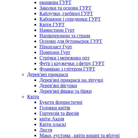
екошкіра ГУРТ
Заколки та основи ГУРТ
Каблучки, гребінці ГУРТ
Кабошони і серединки ГУРТ
Квіти ГУРТ
Намистини Гурт
Напівперлини та стрази
Основи для бутоньєрок ГУРТ
Пінопласт Гурт
Помпони Гурт
Стрічки і мереживо опт
Фетр і кружечки з фетру ГУРТ
Фоаміран з глітером ГУРТ
Дерев'яні прикраси
Дерев'яні прикраси на ліпучці
Дерев'яні фігурки
Дерев'яні фішки та бірки
Квіти
Букети флористичні
Головки квітів
Гортензія та фрезія
квіти Акція
Квіти пласкі
Листя
Маки, еустома , квіти вишні та яблуні