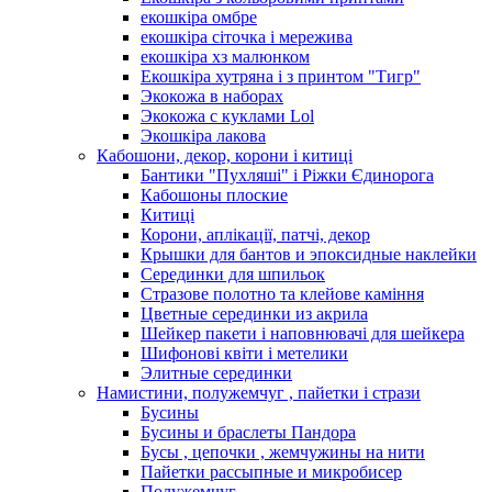
екошкіра омбре
екошкіра сіточка і мережива
екошкіра хз малюнком
Екошкіра хутряна і з принтом "Тигр"
Экокожа в наборах
Экокожа с куклами Lol
Экошкiра лакова
Кабошони, декор, корони і китиці
Бантики "Пухляші" і Ріжки Єдинорога
Кабошоны плоские
Китиці
Корони, аплікації, патчі, декор
Крышки для бантов и эпоксидные наклейки
Серединки для шпильок
Стразове полотно та клейове каміння
Цветные серединки из акрила
Шейкер пакети і наповнювачі для шейкера
Шифонові квіти і метелики
Элитные серединки
Намистини, полужемчуг , пайетки і стрази
Бусины
Бусины и браслеты Пандора
Бусы , цепочки , жемчужины на нити
Пайетки рассыпные и микробисер
Полужемчуг