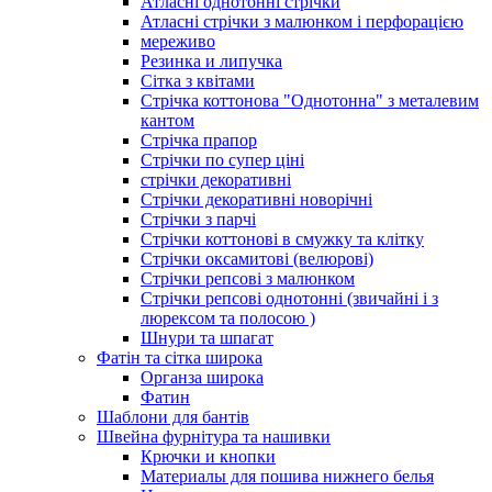
Атласні однотонні стрічки
Атласні стрічки з малюнком і перфорацією
мереживо
Резинка и липучка
Сітка з квітами
Стрічка коттонова "Однотонна" з металевим
кантом
Стрічка прапор
Стрічки по супер ціні
стрічки декоративні
Стрічки декоративні новорічні
Стрічки з парчі
Стрічки коттонові в смужку та клітку
Стрічки оксамитові (велюрові)
Стрічки репсові з малюнком
Стрічки репсові однотонні (звичайні і з
люрексом та полосою )
Шнури та шпагат
Фатін та сітка широка
Органза широка
Фатин
Шаблони для бантів
Швейна фурнітура та нашивки
Крючки и кнопки
Материалы для пошива нижнего белья