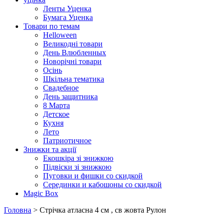
Ленты Уценка
Бумага Уценка
Товари по темам
Helloween
Великодні товари
День Влюбленных
Новорічні товари
Осінь
Шкільна тематика
Свадебное
День защитника
8 Марта
Детское
Кухня
Лето
Патриотичное
Знижки та акції
Екошкіра зі знижкою
Підвіски зі знижкою
Пуговки и фишки со скидкой
Серединки и кабошоны со скидкой
Magic Box
Головна
> Стрічка атласна 4 см , св жовта Рулон