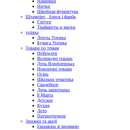
Нашивки
Нитки
Швейная фурнитура
Штампінг , блиск і фарба
Гліттер
Трафареты и маски
уцінка
Ленты Уценка
Бумага Уценка
Товари по темам
Helloween
Великодні товари
День Влюбленных
Новорічні товари
Осінь
Шкільна тематика
Свадебное
День защитника
8 Марта
Детское
Кухня
Лето
Патриотичное
Знижки та акції
Екошкіра зі знижкою