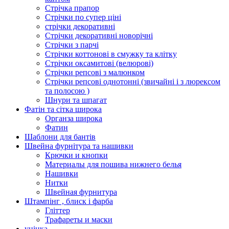
Стрічка прапор
Стрічки по супер ціні
стрічки декоративні
Стрічки декоративні новорічні
Стрічки з парчі
Стрічки коттонові в смужку та клітку
Стрічки оксамитові (велюрові)
Стрічки репсові з малюнком
Стрічки репсові однотонні (звичайні і з люрексом
та полосою )
Шнури та шпагат
Фатін та сітка широка
Органза широка
Фатин
Шаблони для бантів
Швейна фурнітура та нашивки
Крючки и кнопки
Материалы для пошива нижнего белья
Нашивки
Нитки
Швейная фурнитура
Штампінг , блиск і фарба
Гліттер
Трафареты и маски
уцінка