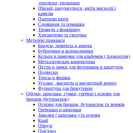
,проліски, тюльпани
Півонії, ранункулюси, квіти магнолії і
камелія
Паперові квіти
Соняшник та ромашки
Троянди з фоамірану
Хризантеми та гвоздіки
Металеві прикраси
Брадсы, люверсы и анкера
Бубенчики и колокольчики
Кольца и рамочки для альбомов ( блокнотов)
Металлические коннекторы
Петли и замки для фоторамок и шкатулок
Подвески
Топсы и фишки
Уголки , магниты и магнитный винил
Фурнитура для бижутерии
Обідки, шпильки, гумки, гребені і основи для
брошок (бутоньєрок)
Основи для брошок, бутоньєрок та значків
Гребешки и шпильки
Заколки ( шпильки ) та основи
Краб
Обручі
Пов'язки