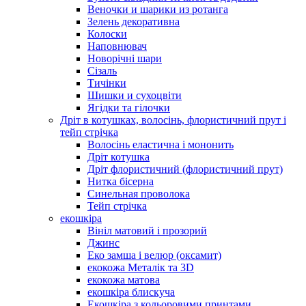
Веночки и шарики из ротанга
Зелень декоративна
Колоски
Наповнювач
Новорічні шари
Сізаль
Тичінки
Шишки и сухоцвіти
Ягідки та гілочки
Дріт в котушках, волосінь, флористичний прут і
тейп стрічка
Волосінь еластична і мононить
Дріт котушка
Дріт флористичний (флористичний прут)
Нитка бісерна
Синельная проволока
Тейп стрічка
екошкіра
Вініл матовий і прозорий
Джинс
Еко замша і велюр (оксамит)
екокожа Металік та 3D
екокожа матова
екошкіра блискуча
Екошкіра з кольоровими принтами