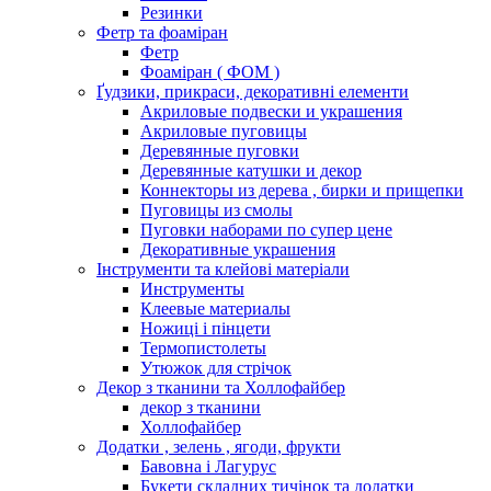
Резинки
Фетр та фоаміран
Фетр
Фоаміран ( ФОМ )
Ґудзики, прикраси, декоративні елементи
Акриловые подвески и украшения
Акриловые пуговицы
Деревянные пуговки
Деревянные катушки и декор
Коннекторы из дерева , бирки и прищепки
Пуговицы из смолы
Пуговки наборами по супер цене
Декоративные украшения
Інструменти та клейові матеріали
Инструменты
Клеевые материалы
Ножиці і пінцети
Термопистолеты
Утюжок для стрічок
Декор з тканини та Холлофайбер
декор з тканини
Холлофайбер
Додатки , зелень , ягоди, фрукти
Бавовна і Лагурус
Букети складних тичінок та додатки