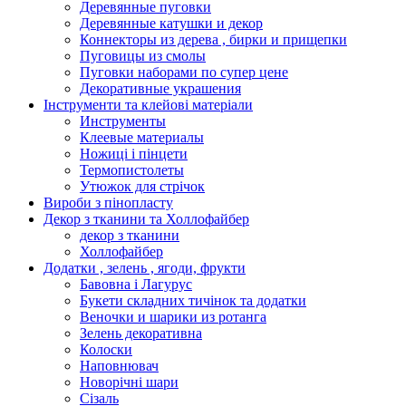
Деревянные пуговки
Деревянные катушки и декор
Коннекторы из дерева , бирки и прищепки
Пуговицы из смолы
Пуговки наборами по супер цене
Декоративные украшения
Інструменти та клейові матеріали
Инструменты
Клеевые материалы
Ножиці і пінцети
Термопистолеты
Утюжок для стрічок
Вироби з пінопласту
Декор з тканини та Холлофайбер
декор з тканини
Холлофайбер
Додатки , зелень , ягоди, фрукти
Бавовна і Лагурус
Букети складних тичінок та додатки
Веночки и шарики из ротанга
Зелень декоративна
Колоски
Наповнювач
Новорічні шари
Сізаль