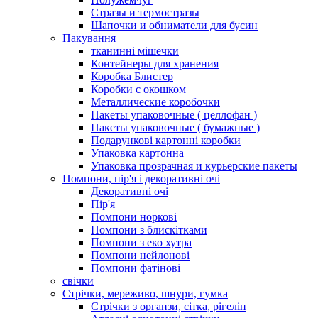
Стразы и термостразы
Шапочки и обниматели для бусин
Пакування
тканинні мішечки
Контейнеры для хранения
Коробка Блистер
Коробки с окошком
Металлические коробочки
Пакеты упаковочные ( целлофан )
Пакеты упаковочные ( бумажные )
Подарункові картонні коробки
Упаковка картонна
Упаковка прозрачная и курьерские пакеты
Помпони, пір'я і декоративні очі
Декоративні очі
Пір'я
Помпони норкові
Помпони з блискітками
Помпони з еко хутра
Помпони нейлонові
Помпони фатінові
свічки
Стрічки, мереживо, шнури, гумка
Стрічки з органзи, сітка, рігелін