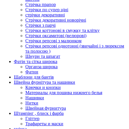
Стрічка прапор
Стрічки по супер ціні
стрічки декоративні
Стрічки декоративні новорічні
Стрічки з парчі
Стрічки коттонові в смужку та клітку
Стрічки оксамитові (велюрові)
Стрічки репсові з малюнком
Стрічки репсові однотонні (звичайні і з люрексом
та полосою )
Шнури та шпагат
Фатін та сітка широка
Органза широка
Фатин
Шаблони для бантів
Швейна фурнітура та нашивки
Крючки и кнопки
Материалы для пошива нижнего белья
Нашивки
Нитки
Швейная фурнитура
Штампінг , блиск і фарба
Гліттер
Трафареты и маски
уцінка