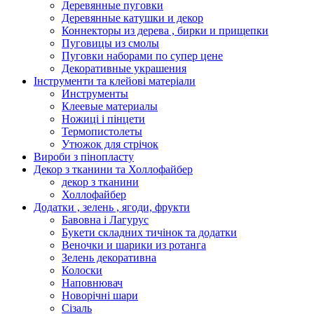
Деревянные пуговки
Деревянные катушки и декор
Коннекторы из дерева , бирки и прищепки
Пуговицы из смолы
Пуговки наборами по супер цене
Декоративные украшения
Інструменти та клейові матеріали
Инструменты
Клеевые материалы
Ножиці і пінцети
Термопистолеты
Утюжок для стрічок
Вироби з пінопласту
Декор з тканини та Холлофайбер
декор з тканини
Холлофайбер
Додатки , зелень , ягоди, фрукти
Бавовна і Лагурус
Букети складних тичінок та додатки
Веночки и шарики из ротанга
Зелень декоративна
Колоски
Наповнювач
Новорічні шари
Сізаль