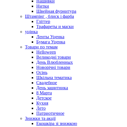
Нашивки
Нитки
Швейная фурнитура
Штампінг , блиск і фарба
Гліттер
Трафареты и маски
уцінка
Ленты Уценка
Бумага Уценка
Товари по темам
Helloween
Великодні товари
День Влюбленных
Новорічні товари
Осінь
Шкільна тематика
Свадебное
День защитника
8 Марта
Детское
Кухня
Лето
Патриотичное
Знижки та акції
Екошкіра зі знижкою