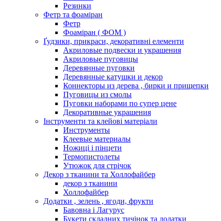
Резинки
Фетр та фоаміран
Фетр
Фоаміран ( ФОМ )
Ґудзики, прикраси, декоративні елементи
Акриловые подвески и украшения
Акриловые пуговицы
Деревянные пуговки
Деревянные катушки и декор
Коннекторы из дерева , бирки и прищепки
Пуговицы из смолы
Пуговки наборами по супер цене
Декоративные украшения
Інструменти та клейові матеріали
Инструменты
Клеевые материалы
Ножиці і пінцети
Термопистолеты
Утюжок для стрічок
Декор з тканини та Холлофайбер
декор з тканини
Холлофайбер
Додатки , зелень , ягоди, фрукти
Бавовна і Лагурус
Букети складних тичінок та додатки