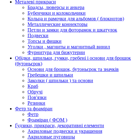
Металеві прикраси
Брадсы, люверсы и анкера
Бубенчики и колокольчики
Кольца и рамочки для альбомов ( блокнотов)
Металлические коннекторы
Петли и замки для фоторамок и шкатулок
Подвески
Топсы и фишки
Уголки , магниты и магнитный винил
Фурнитура для бижутерии
Обідки, шпильки, гумки, гребені і основи для брошок
(бутоньєрок)
Основи для брошок, бутоньєрок та значків
Гребешки и шпильки
Заколки ( шпильки ) та основи
Краб
Обручі
Пов'язки
Резинки
Фетр та фоаміран
Фетр
Фоаміран ( ФОМ )
Ґудзики, прикраси, декоративні елементи
Акриловые подвески и украшения
Акриловые пуговицы