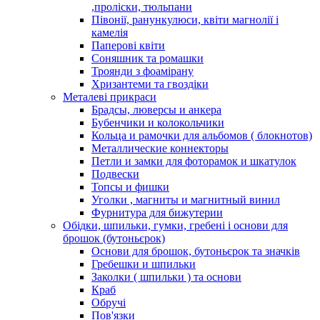
,проліски, тюльпани
Півонії, ранункулюси, квіти магнолії і
камелія
Паперові квіти
Соняшник та ромашки
Троянди з фоамірану
Хризантеми та гвоздіки
Металеві прикраси
Брадсы, люверсы и анкера
Бубенчики и колокольчики
Кольца и рамочки для альбомов ( блокнотов)
Металлические коннекторы
Петли и замки для фоторамок и шкатулок
Подвески
Топсы и фишки
Уголки , магниты и магнитный винил
Фурнитура для бижутерии
Обідки, шпильки, гумки, гребені і основи для
брошок (бутоньєрок)
Основи для брошок, бутоньєрок та значків
Гребешки и шпильки
Заколки ( шпильки ) та основи
Краб
Обручі
Пов'язки