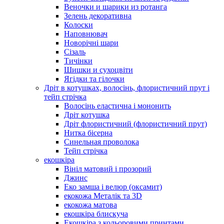
Веночки и шарики из ротанга
Зелень декоративна
Колоски
Наповнювач
Новорічні шари
Сізаль
Тичінки
Шишки и сухоцвіти
Ягідки та гілочки
Дріт в котушках, волосінь, флористичний прут і
тейп стрічка
Волосінь еластична і мононить
Дріт котушка
Дріт флористичний (флористичний прут)
Нитка бісерна
Синельная проволока
Тейп стрічка
екошкіра
Вініл матовий і прозорий
Джинс
Еко замша і велюр (оксамит)
екокожа Металік та 3D
екокожа матова
екошкіра блискуча
Екошкіра з кольоровими принтами