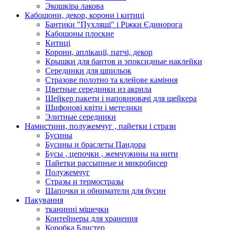
Экошкiра лакова
Кабошони, декор, корони і китиці
Бантики "Пухляші" і Ріжки Єдинорога
Кабошоны плоские
Китиці
Корони, аплікації, патчі, декор
Крышки для бантов и эпоксидные наклейки
Серединки для шпильок
Стразове полотно та клейове каміння
Цветные серединки из акрила
Шейкер пакети і наповнювачі для шейкера
Шифонові квіти і метелики
Элитные серединки
Намистини, полужемчуг , пайетки і стрази
Бусины
Бусины и браслеты Пандора
Бусы , цепочки , жемчужины на нити
Пайетки рассыпные и микробисер
Полужемчуг
Стразы и термостразы
Шапочки и обниматели для бусин
Пакування
тканинні мішечки
Контейнеры для хранения
Коробка Блистер