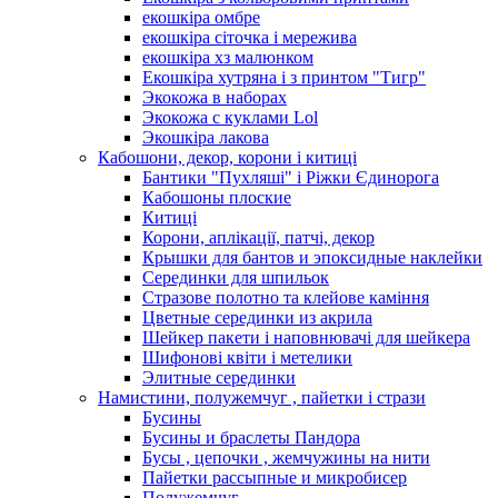
екошкіра омбре
екошкіра сіточка і мережива
екошкіра хз малюнком
Екошкіра хутряна і з принтом "Тигр"
Экокожа в наборах
Экокожа с куклами Lol
Экошкiра лакова
Кабошони, декор, корони і китиці
Бантики "Пухляші" і Ріжки Єдинорога
Кабошоны плоские
Китиці
Корони, аплікації, патчі, декор
Крышки для бантов и эпоксидные наклейки
Серединки для шпильок
Стразове полотно та клейове каміння
Цветные серединки из акрила
Шейкер пакети і наповнювачі для шейкера
Шифонові квіти і метелики
Элитные серединки
Намистини, полужемчуг , пайетки і стрази
Бусины
Бусины и браслеты Пандора
Бусы , цепочки , жемчужины на нити
Пайетки рассыпные и микробисер
Полужемчуг