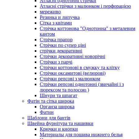
Атласні однотонні стрічки
Атласні стрічки з малюнком і перфорацією
мереживо
Резинка и липучка
Сітка з квітами
Стрічка коттонова "Однотонна" з металевим
кантом
Стрічка прапор
Стрічки по супер ціні
стрічки декоративні
Стрічки декоративні новорічні
Стрічки з парчі
Стрічки коттонові в смужку та клітку
Стрічки оксамитові (велюрові)
Стрічки репсові з малюнком
Стрічки репсові однотонні (звичайні і з
люрексом та полосою )
Шнури та шпагат
Фатін та сітка широка
Органза широка
Фатин
Шаблони для бантів
Швейна фурнітура та нашивки
Крючки и кнопки
Материалы для пошива нижнего белья