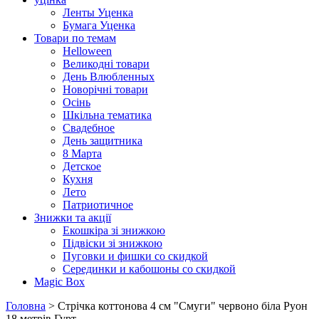
Ленты Уценка
Бумага Уценка
Товари по темам
Helloween
Великодні товари
День Влюбленных
Новорічні товари
Осінь
Шкільна тематика
Свадебное
День защитника
8 Марта
Детское
Кухня
Лето
Патриотичное
Знижки та акції
Екошкіра зі знижкою
Підвіски зі знижкою
Пуговки и фишки со скидкой
Серединки и кабошоны со скидкой
Magic Box
Головна
> Стрічка коттонова 4 см "Смуги" червоно біла Руон
18 метрів Гурт