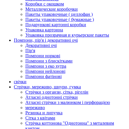
Коробки с окошком
Металлические коробочки
Пакеты упаковочные ( целлофан )
Пакеты упаковочные ( бумажные )
Подарункові картонні коробки
Упаковка картонна
Упаковка прозрачная и курьерские пакеты
Помпони, пір'я і декоративні очі
Декоративні очі
Пір'я
Помпони норкові
Помпони з блискітками
Помпони з еко хутра
Помпони нейлонові
Помпони фатінові
свічки
Стрічки, мереживо, шнури, гумка
Стрічки з органзи, сітка, рігелін
Атласні однотонні стрічки
Атласні стрічки з малюнком і перфорацією
мереживо
Резинка и липучка
Сітка з квітами
Стрічка коттонова "Однотонна" з металевим
кантом