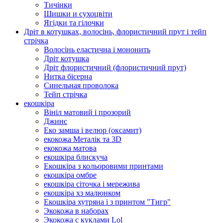
Тичінки
Шишки и сухоцвіти
Ягідки та гілочки
Дріт в котушках, волосінь, флористичний прут і тейп
стрічка
Волосінь еластична і мононить
Дріт котушка
Дріт флористичний (флористичний прут)
Нитка бісерна
Синельная проволока
Тейп стрічка
екошкіра
Вініл матовий і прозорий
Джинс
Еко замша і велюр (оксамит)
екокожа Металік та 3D
екокожа матова
екошкіра блискуча
Екошкіра з кольоровими принтами
екошкіра омбре
екошкіра сіточка і мережива
екошкіра хз малюнком
Екошкіра хутряна і з принтом "Тигр"
Экокожа в наборах
Экокожа с куклами Lol