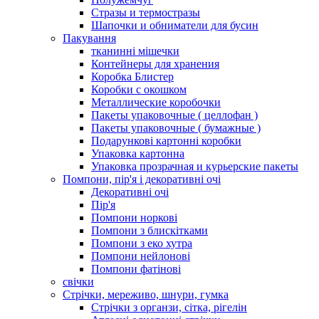
Стразы и термостразы
Шапочки и обниматели для бусин
Пакування
тканинні мішечки
Контейнеры для хранения
Коробка Блистер
Коробки с окошком
Металлические коробочки
Пакеты упаковочные ( целлофан )
Пакеты упаковочные ( бумажные )
Подарункові картонні коробки
Упаковка картонна
Упаковка прозрачная и курьерские пакеты
Помпони, пір'я і декоративні очі
Декоративні очі
Пір'я
Помпони норкові
Помпони з блискітками
Помпони з еко хутра
Помпони нейлонові
Помпони фатінові
свічки
Стрічки, мереживо, шнури, гумка
Стрічки з органзи, сітка, рігелін