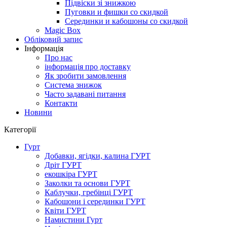
Підвіски зі знижкою
Пуговки и фишки со скидкой
Серединки и кабошоны со скидкой
Magic Box
Обліковий запис
Інформація
Про нас
інформація про доставку
Як зробити замовлення
Система знижок
Часто задавані питання
Контакти
Новини
Категорії
Гурт
Добавки, ягідки, калина ГУРТ
Дріт ГУРТ
екошкіра ГУРТ
Заколки та основи ГУРТ
Каблучки, гребінці ГУРТ
Кабошони і серединки ГУРТ
Квіти ГУРТ
Намистини Гурт