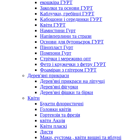
екошкіра ГУРТ
Заколки та основи ГУРТ
Каблучки, гребінці ГУРТ
Кабошони і серединки ГУРТ
Квіти ГУРТ
Намистини Гурт
Напівперлини та стрази
Основи для бутоньєрок ГУРТ
Пінопласт Гурт
Помпони Гурт
Стрічки і мереживо опт
Фетр і кружечки з фетру ГУРТ
Фоаміран з глітером ГУРТ
Дерев'яні прикраси
Дерев'яні прикраси на ліпучці
Дерев'яні фігурки
Дерев'яні фішки та бірки
Квіти
Букети флористичні
Головки квітів
Гортензія та фрезія
квіти Акція
Квіти пласкі
Листя
Маки, еустома , квіти вишні та яблуні