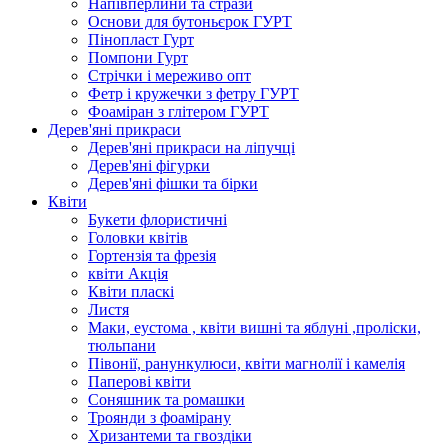
Напівперлини та стрази
Основи для бутоньєрок ГУРТ
Пінопласт Гурт
Помпони Гурт
Стрічки і мереживо опт
Фетр і кружечки з фетру ГУРТ
Фоаміран з глітером ГУРТ
Дерев'яні прикраси
Дерев'яні прикраси на ліпучці
Дерев'яні фігурки
Дерев'яні фішки та бірки
Квіти
Букети флористичні
Головки квітів
Гортензія та фрезія
квіти Акція
Квіти пласкі
Листя
Маки, еустома , квіти вишні та яблуні ,проліски,
тюльпани
Півонії, ранункулюси, квіти магнолії і камелія
Паперові квіти
Соняшник та ромашки
Троянди з фоамірану
Хризантеми та гвоздіки