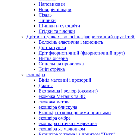
Наповнювач
Новорічні шари
Сізаль
Тичінки
Шишки и сухоцвіти
Ягідки та гілочки
Дріт в котушках, волосінь, флористичний прут і тей
Волосінь еластична і мононить
Дріт котушка
Дріт флористичний (флористичний прут)
Нитка бісерна
Синельная проволока
Тейп стрічка
екошкіра
Вініл матовий і прозорий
Джинс
Еко замша і велюр (оксамит)
екокожа Металік та 3D
екокожа матова
екошкіра блискуча
Екошкіра з кольоровими принтами
екошкіра омбре
екошкіра сіточка і мережива
екошкіра хз малюнком
Екошкіра хутряна і з принтом "Тигр"