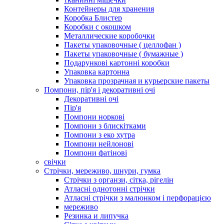
Контейнеры для хранения
Коробка Блистер
Коробки с окошком
Металлические коробочки
Пакеты упаковочные ( целлофан )
Пакеты упаковочные ( бумажные )
Подарункові картонні коробки
Упаковка картонна
Упаковка прозрачная и курьерские пакеты
Помпони, пір'я і декоративні очі
Декоративні очі
Пір'я
Помпони норкові
Помпони з блискітками
Помпони з еко хутра
Помпони нейлонові
Помпони фатінові
свічки
Стрічки, мереживо, шнури, гумка
Стрічки з органзи, сітка, рігелін
Атласні однотонні стрічки
Атласні стрічки з малюнком і перфорацією
мереживо
Резинка и липучка