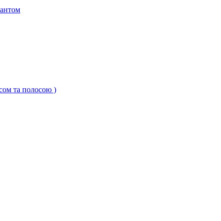
кантом
ксом та полосою )