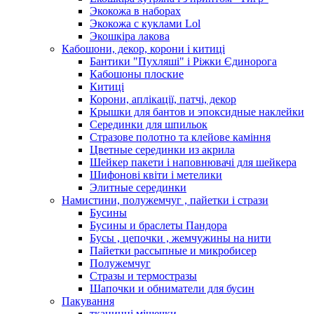
Экокожа в наборах
Экокожа с куклами Lol
Экошкiра лакова
Кабошони, декор, корони і китиці
Бантики "Пухляші" і Ріжки Єдинорога
Кабошоны плоские
Китиці
Корони, аплікації, патчі, декор
Крышки для бантов и эпоксидные наклейки
Серединки для шпильок
Стразове полотно та клейове каміння
Цветные серединки из акрила
Шейкер пакети і наповнювачі для шейкера
Шифонові квіти і метелики
Элитные серединки
Намистини, полужемчуг , пайетки і стрази
Бусины
Бусины и браслеты Пандора
Бусы , цепочки , жемчужины на нити
Пайетки рассыпные и микробисер
Полужемчуг
Стразы и термостразы
Шапочки и обниматели для бусин
Пакування
тканинні мішечки