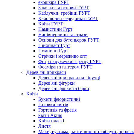
екошкіра ГУРТ
Заколки та основи ГУРТ
Каблучки, гребінці ГУРТ
Кабошони і серединки ГУРТ
Квіти ГУРТ
Намистини Гурт
Напівперлини та стрази
Основи для бутоньєрок ГУРТ
Пінопласт Гурт
Помпони Гурт
Стрічки і мереживо опт
Фетр і кружечки з фетру ГУРТ
Фоаміран з глітером ГУРТ
Дерев'яні прикраси
Дерев'яні прикраси на ліпучці
Дерев'яні фігурки
Дерев'яні фішки та бірки
Квіти
Букети флористичні
Головки квітів
Гортензія та фрезія
квіти Акція
Квіти пласкі
Листя
Маки, еустома , квіти вишні та яблуні ,проліс