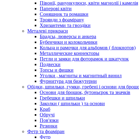
Півонії, ранункулюси, квіти магнолії і камелія
Паперові квіти
Соняшник та ромашки
Троянди з фоамірану
Хризантеми та гвоздіки
Металеві прикраси
Брадсы, люверсы и анкера
Бубенчики и колокольчики
Кольца и рамочки для альбомов ( блокнотов)
Металлические коннекторы
Петли и замки для фоторамок и шкатулок
Подвески
Топсы и фишки
Уголки , магниты и магнитный винил
Фурнитура для бижутерии
Обідки, шпильки, гумки, гребені і основи для брош
Основи для брошок, бутоньєрок та значків
Гребешки и шпильки
Заколки ( шпильки ) та основи
Краб
Обручі
Пов'язки
Резинки
Фетр та фоаміран
Фетр