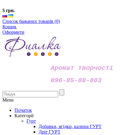
$
грн.
Список бажаних товарів (0)
Кошик
Оформити
Аромат творчості
096-85-88-003
Menu
Початок
Категорії
Гурт
Добавки, ягідки, калина ГУРТ
Дріт ГУРТ