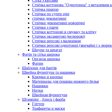
Сітка з квітами
Стрічка коттонова "Однотонна" з металевим 
Стрічка прапор
Стрічки по супер ціні
стрічки декоративні
Стрічки декоративні новорічні
Стрічки з парчі
Стрічки коттонові в смужку та клітку
Стрічки оксамитові (велюрові)
Стрічки репсові з малюнком
Стрічки репсові однотонні (звичайні і з люре
Шнури та шпагат
Фатін та сітка широка
Органза широка
Фатин
Шаблони для бантів
Швейна фурнітура та нашивки
Крючки и кнопки
Материалы для пошива нижнего белья
Нашивки
Нитки
Швейная фурнитура
Штампінг , блиск і фарба
Гліттер
Трафареты и маски