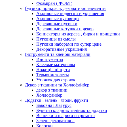
Фоаміран ( ФОМ )
Ґудзики, прикраси, декоративні елементи
Акриловые подвески и украшения
Акриловые пуговицы
Деревянные пуговки
Деревянные катушки и декор
Коннекторы из дерева , бирки и прищепки
Пуговицы из смолы
Пуговки наборами по супер цене
Декоративные украшения
Інструменти та клейові матеріали
Инструменты
Клеевые материалы
Ножиці і пінцети
Термопистолеты
Утюжок для стрічок
Декор з тканини та Холлофайбер
декор з тканини
Холлофайбер
Додатки , зелень , ягоди, фрукти
Бавовна і Лагурус
Букети складних тичінок та додатки
Веночки и шарики из ротанга
Зелень декоративна
Колоски