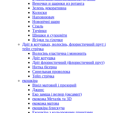
Веночки и шарики из ротанга
Зелень декоративна
Колоски
Наповнювач
Новорічні шари
Сізаль
Тичінки
Шишки и сухоцвіти
Ягідки та гілочки
Дріт в котушках, волосінь, флористичний прут і
тейп стрічка
Волосінь еластична і мононить
Дріт котушка
Дріт флористичний (флористичний прут)
Нитка бісерна
Синельная проволока
Тейп стрічка
екошкіра
Вініл матовий і прозорий
Джинс
Еко замша і велюр (оксамит)
екокожа Металік та 3D
екокожа матова
екошкіра блискуча
Екошкіра з кольоровими принтами