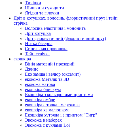
Тичінки
Шишки и сухоцвіти
Ягідки та гілочки
Дріт в котушках, волосінь, флористичний прут і тейп
стрічка
Волосінь еластична і мононить
Дріт котушка
Дріт флористичний (флористичний прут)
Нитка бісерна
Синельная проволока
Тейп стрічка
екошкіра
Вініл матовий і прозорий
Джинс
Еко замша і велюр (оксамит)
екокожа Металік та 3D
екокожа матова
екошкіра блискуча
Екошкіра з кольоровими принтами
екошкіра омбре
екошкіра сіточка і мережива
екошкіра хз малюнком
Екошкіра хутряна і з принтом "Тигр"
Экокожа в наборах
Экокожа с куклами Lol