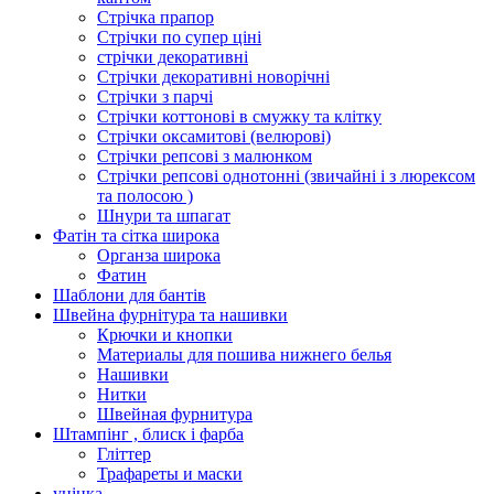
Стрічка прапор
Стрічки по супер ціні
стрічки декоративні
Стрічки декоративні новорічні
Стрічки з парчі
Стрічки коттонові в смужку та клітку
Стрічки оксамитові (велюрові)
Стрічки репсові з малюнком
Стрічки репсові однотонні (звичайні і з люрексом
та полосою )
Шнури та шпагат
Фатін та сітка широка
Органза широка
Фатин
Шаблони для бантів
Швейна фурнітура та нашивки
Крючки и кнопки
Материалы для пошива нижнего белья
Нашивки
Нитки
Швейная фурнитура
Штампінг , блиск і фарба
Гліттер
Трафареты и маски
уцінка