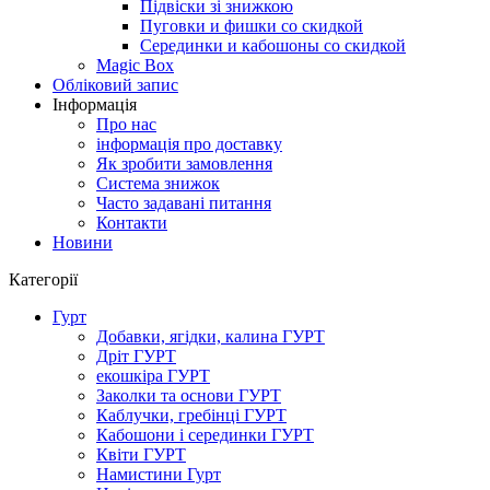
Підвіски зі знижкою
Пуговки и фишки со скидкой
Серединки и кабошоны со скидкой
Magic Box
Обліковий запис
Інформація
Про нас
інформація про доставку
Як зробити замовлення
Система знижок
Часто задавані питання
Контакти
Новини
Категорії
Гурт
Добавки, ягідки, калина ГУРТ
Дріт ГУРТ
екошкіра ГУРТ
Заколки та основи ГУРТ
Каблучки, гребінці ГУРТ
Кабошони і серединки ГУРТ
Квіти ГУРТ
Намистини Гурт