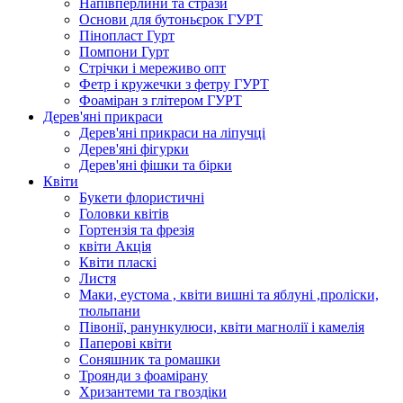
Напівперлини та стрази
Основи для бутоньєрок ГУРТ
Пінопласт Гурт
Помпони Гурт
Стрічки і мереживо опт
Фетр і кружечки з фетру ГУРТ
Фоаміран з глітером ГУРТ
Дерев'яні прикраси
Дерев'яні прикраси на ліпучці
Дерев'яні фігурки
Дерев'яні фішки та бірки
Квіти
Букети флористичні
Головки квітів
Гортензія та фрезія
квіти Акція
Квіти пласкі
Листя
Маки, еустома , квіти вишні та яблуні ,проліски,
тюльпани
Півонії, ранункулюси, квіти магнолії і камелія
Паперові квіти
Соняшник та ромашки
Троянди з фоамірану
Хризантеми та гвоздіки