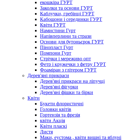
екошкіра ГУРТ
Заколки та основи ГУРТ
Каблучки, гребінці ГУРТ
Кабошони і серединки ГУРТ
Квіти ГУРТ
Намистини Гурт
Напівперлини та стрази
Основи для бутоньєрок ГУРТ
Пінопласт Гурт
Помпони Гурт
Стрічки і мереживо опт
Фетр і кружечки з фетру ГУРТ
Фоаміран з глітером ГУРТ
Дерев'яні прикраси
Дерев'яні прикраси на ліпучці
Дерев'яні фігурки
Дерев'яні фішки та бірки
Квіти
Букети флористичні
Головки квітів
Гортензія та фрезія
квіти Акція
Квіти пласкі
Листя
Маки, еустома , квіти вишні та яблуні