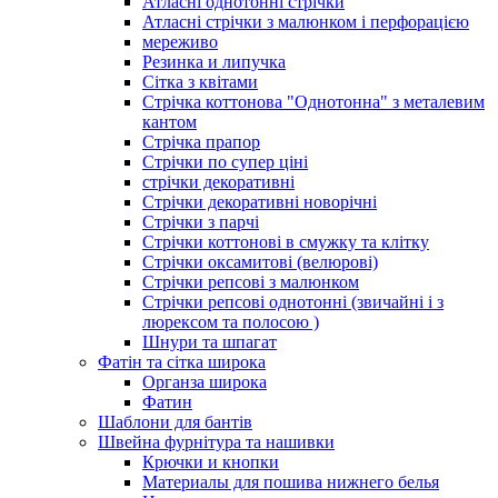
Атласні однотонні стрічки
Атласні стрічки з малюнком і перфорацією
мереживо
Резинка и липучка
Сітка з квітами
Стрічка коттонова "Однотонна" з металевим
кантом
Стрічка прапор
Стрічки по супер ціні
стрічки декоративні
Стрічки декоративні новорічні
Стрічки з парчі
Стрічки коттонові в смужку та клітку
Стрічки оксамитові (велюрові)
Стрічки репсові з малюнком
Стрічки репсові однотонні (звичайні і з
люрексом та полосою )
Шнури та шпагат
Фатін та сітка широка
Органза широка
Фатин
Шаблони для бантів
Швейна фурнітура та нашивки
Крючки и кнопки
Материалы для пошива нижнего белья