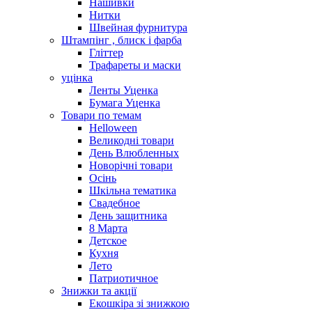
Нашивки
Нитки
Швейная фурнитура
Штампінг , блиск і фарба
Гліттер
Трафареты и маски
уцінка
Ленты Уценка
Бумага Уценка
Товари по темам
Helloween
Великодні товари
День Влюбленных
Новорічні товари
Осінь
Шкільна тематика
Свадебное
День защитника
8 Марта
Детское
Кухня
Лето
Патриотичное
Знижки та акції
Екошкіра зі знижкою