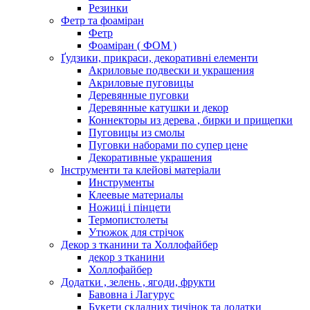
Резинки
Фетр та фоаміран
Фетр
Фоаміран ( ФОМ )
Ґудзики, прикраси, декоративні елементи
Акриловые подвески и украшения
Акриловые пуговицы
Деревянные пуговки
Деревянные катушки и декор
Коннекторы из дерева , бирки и прищепки
Пуговицы из смолы
Пуговки наборами по супер цене
Декоративные украшения
Інструменти та клейові матеріали
Инструменты
Клеевые материалы
Ножиці і пінцети
Термопистолеты
Утюжок для стрічок
Декор з тканини та Холлофайбер
декор з тканини
Холлофайбер
Додатки , зелень , ягоди, фрукти
Бавовна і Лагурус
Букети складних тичінок та додатки