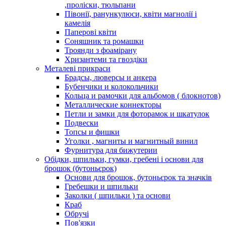
,проліски, тюльпани
Півонії, ранункулюси, квіти магнолії і
камелія
Паперові квіти
Соняшник та ромашки
Троянди з фоамірану
Хризантеми та гвоздіки
Металеві прикраси
Брадсы, люверсы и анкера
Бубенчики и колокольчики
Кольца и рамочки для альбомов ( блокнотов)
Металлические коннекторы
Петли и замки для фоторамок и шкатулок
Подвески
Топсы и фишки
Уголки , магниты и магнитный винил
Фурнитура для бижутерии
Обідки, шпильки, гумки, гребені і основи для
брошок (бутоньєрок)
Основи для брошок, бутоньєрок та значків
Гребешки и шпильки
Заколки ( шпильки ) та основи
Краб
Обручі
Пов'язки