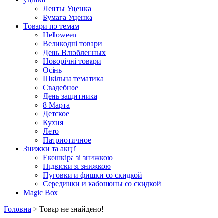
Ленты Уценка
Бумага Уценка
Товари по темам
Helloween
Великодні товари
День Влюбленных
Новорічні товари
Осінь
Шкільна тематика
Свадебное
День защитника
8 Марта
Детское
Кухня
Лето
Патриотичное
Знижки та акції
Екошкіра зі знижкою
Підвіски зі знижкою
Пуговки и фишки со скидкой
Серединки и кабошоны со скидкой
Magic Box
Головна
> Товар не знайдено!