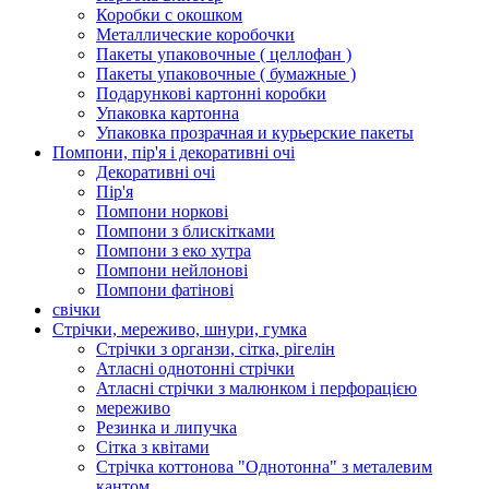
Коробки с окошком
Металлические коробочки
Пакеты упаковочные ( целлофан )
Пакеты упаковочные ( бумажные )
Подарункові картонні коробки
Упаковка картонна
Упаковка прозрачная и курьерские пакеты
Помпони, пір'я і декоративні очі
Декоративні очі
Пір'я
Помпони норкові
Помпони з блискітками
Помпони з еко хутра
Помпони нейлонові
Помпони фатінові
свічки
Стрічки, мереживо, шнури, гумка
Стрічки з органзи, сітка, рігелін
Атласні однотонні стрічки
Атласні стрічки з малюнком і перфорацією
мереживо
Резинка и липучка
Сітка з квітами
Стрічка коттонова "Однотонна" з металевим
кантом