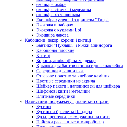
екошкіра омбре
екошкіра сіточка і мережива
екошкіра хз малюнком
Екошкіра хутряна і з принтом "Тигр"
Экокожа в наборах
Экокожа с куклами Lol
Экошкiра лакова
Кабошони, декор, корони і китиці
Бантики "Пухляші" і Ріжки Єдинорога
Кабошоны плоские
Китиці
Корони, аплікації, патчі, декор
Крышки для бантов и эпоксидные наклейки
Серединки для шпильок
Стразове полотно та клейове каміння
Цветные серединки из акрила
Шейкер пакети і наповнювачі для шейкера
Шифонові квіти і метелики
Элитные серединки
Намистини, полужемчуг , пайетки і стрази
Бусины
Бусины и браслеты Пандора
Бусы , цепочки , жемчужины на нити
Пайетки рассыпные и микробисер
Полужемчуг