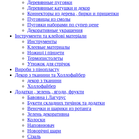
Деревянные пуговки
Деревянные катушки и декор
Коннекторы из дерева , бирки и прищепки
Пуговицы из смолы
Пуговки наборами по супер цене
Декоративные украшения
Інструменти та клейові матеріали
Инструменты
Клеевые материалы
Ножиці і пінцети
Термопистолеты
Утюжок для стрічок
Вироби з пінопласту
Декор з тканини та Холлофайбер
декор з тканини
Холлофайбер
Додатки , зелень , ягоди, фрукти
Бавовна і Лагурус
Букети складних тичінок та додатки
Веночки и шарики из ротанга
Зелень декоративна
Колоски
Наповнювач
Новорічні шари
Сізаль