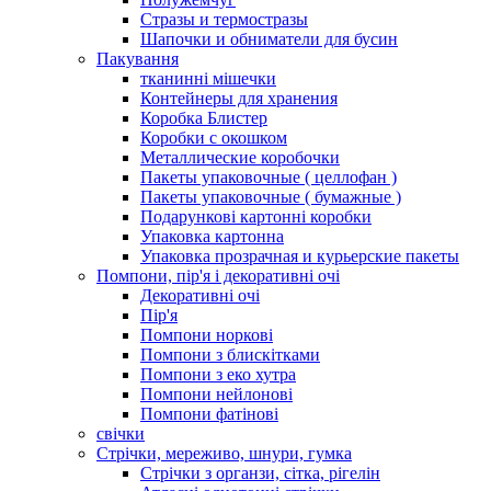
Стразы и термостразы
Шапочки и обниматели для бусин
Пакування
тканинні мішечки
Контейнеры для хранения
Коробка Блистер
Коробки с окошком
Металлические коробочки
Пакеты упаковочные ( целлофан )
Пакеты упаковочные ( бумажные )
Подарункові картонні коробки
Упаковка картонна
Упаковка прозрачная и курьерские пакеты
Помпони, пір'я і декоративні очі
Декоративні очі
Пір'я
Помпони норкові
Помпони з блискітками
Помпони з еко хутра
Помпони нейлонові
Помпони фатінові
свічки
Стрічки, мереживо, шнури, гумка
Стрічки з органзи, сітка, рігелін