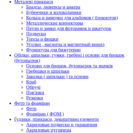
Металеві прикраси
Брадсы, люверсы и анкера
Бубенчики и колокольчики
Кольца и рамочки для альбомов ( блокнотов)
Металлические коннекторы
Петли и замки для фоторамок и шкатулок
Подвески
Топсы и фишки
Уголки , магниты и магнитный винил
Фурнитура для бижутерии
Обідки, шпильки, гумки, гребені і основи для брошок
(бутоньєрок)
Основи для брошок, бутоньєрок та значків
Гребешки и шпильки
Заколки ( шпильки ) та основи
Краб
Обручі
Пов'язки
Резинки
Фетр та фоаміран
Фетр
Фоаміран ( ФОМ )
Ґудзики, прикраси, декоративні елементи
Акриловые подвески и украшения
Акриловые пуговицы