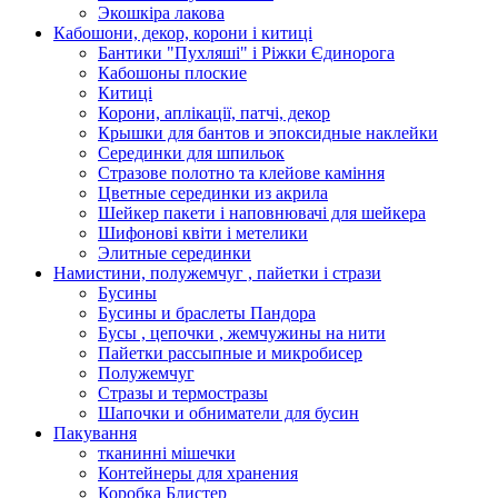
Экошкiра лакова
Кабошони, декор, корони і китиці
Бантики "Пухляші" і Ріжки Єдинорога
Кабошоны плоские
Китиці
Корони, аплікації, патчі, декор
Крышки для бантов и эпоксидные наклейки
Серединки для шпильок
Стразове полотно та клейове каміння
Цветные серединки из акрила
Шейкер пакети і наповнювачі для шейкера
Шифонові квіти і метелики
Элитные серединки
Намистини, полужемчуг , пайетки і стрази
Бусины
Бусины и браслеты Пандора
Бусы , цепочки , жемчужины на нити
Пайетки рассыпные и микробисер
Полужемчуг
Стразы и термостразы
Шапочки и обниматели для бусин
Пакування
тканинні мішечки
Контейнеры для хранения
Коробка Блистер